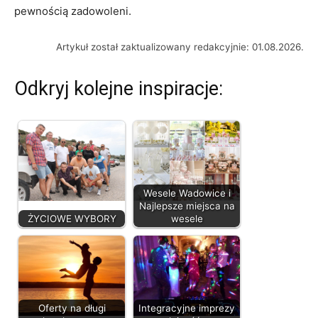
pewnością zadowoleni.
Artykuł został zaktualizowany redakcyjnie: 01.08.2026.
Odkryj kolejne inspiracje:
Wesele Wadowice i
Najlepsze miejsca na
ŻYCIOWE WYBORY
wesele
Oferty na długi
Integracyjne imprezy