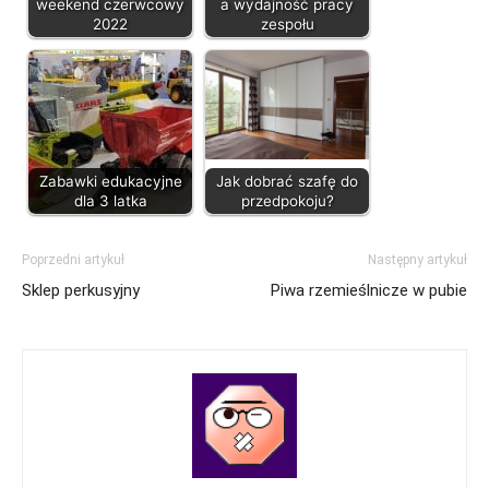
weekend czerwcowy
a wydajność pracy
2022
zespołu
Zabawki edukacyjne
Jak dobrać szafę do
dla 3 latka
przedpokoju?
Poprzedni artykuł
Następny artykuł
Sklep perkusyjny
Piwa rzemieślnicze w pubie