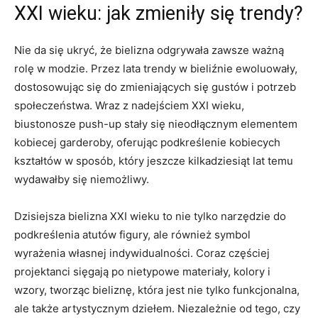
XXI wieku: jak zmieniły się trendy?
Nie da ⁣się ukryć, że bielizna odgrywała zawsze⁤ ważną
rolę w modzie. Przez lata⁤ trendy w bieliźnie ewoluowały,
dostosowując się do ⁢zmieniających się gustów i potrzeb
społeczeństwa. Wraz z nadejściem XXI wieku,
biustonosze push-up⁣ stały⁢ się ⁢nieodłącznym elementem
kobiecej garderoby, oferując podkreślenie ⁣kobiecych
kształtów w sposób, który jeszcze kilkadziesiąt lat temu
wydawałby się niemożliwy.
Dzisiejsza bielizna XXI wieku to ​nie tylko narzędzie do
podkreślenia‍ atutów​ figury, ale również symbol
wyrażenia własnej ‍indywidualności. Coraz częściej
projektanci⁣ sięgają po​ nietypowe​ materiały, ​kolory ​i
wzory, tworząc⁢ bieliznę, która jest nie tylko⁤ funkcjonalna,
ale także artystycznym dziełem. Niezależnie od tego, czy