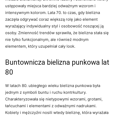
ustępowały ​miejsca bardziej odważnym​ wzorom i
⁤intensywnym kolorom. Lata 70. to czas, gdy bielizna⁣
zaczęła odgrywać coraz większą rolę jako element‍
wyrażający indywidualny styl i osobowość noszącej ją
osoby. Zmienność trendów sprawiła, ​że bielizna stała się
nie tylko funkcjonalnym, ale również​ modnym
elementem, który‌ uzupełniał cały look.
Buntownicza bielizna punkowa lat
80
W ⁤latach 80. ubiegłego wieku bielizna punkowa była
jednym z symboli buntu i ‌ruchu ⁤kontrkultury.​
Charakteryzowała się‌ nietypowymi wzorami, grotami,​
łańcuchami ⁤i elementami z ​odważnymi nadrukami.
Kobiety i mężczyźni nosili wtedy ‍bieliznę, która wyrażała