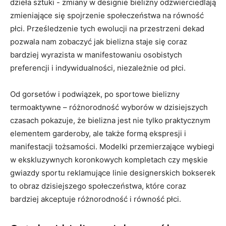
dzieła sztuki ‌- zmiany w designie bielizny⁢ odzwierciedlają
zmieniające się spojrzenie ⁣społeczeństwa na ‍równość
płci. Prześledzenie tych ewolucji na przestrzeni dekad
pozwala nam zobaczyć jak​ bielizna staje⁣ się coraz
⁢bardziej wyrazista w manifestowaniu⁢ osobistych
preferencji i indywidualności, niezależnie od płci.
Od gorsetów ​i podwiązek, po sportowe bielizny
termoaktywne⁣ – różnorodność wyborów w dzisiejszych
czasach pokazuje, że bielizna jest ⁤nie tylko praktycznym
elementem garderoby, ⁤ale także formą ekspresji i
manifestacji tożsamości. Modelki przemierzające wybiegi
w ekskluzywnych⁣ koronkowych kompletach⁤ czy męskie
gwiazdy sportu reklamujące linie designerskich bokserek
to obraz dzisiejszego społeczeństwa, ⁣które ‌coraz
⁢bardziej‌ akceptuje różnorodność i równość płci.