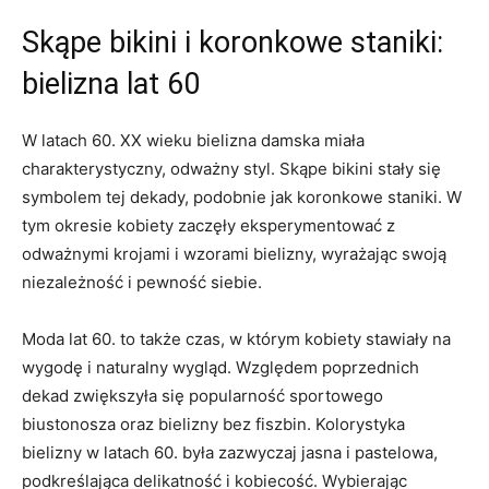
Skąpe bikini i koronkowe‍ staniki:
bielizna lat 60
W latach 60. XX wieku bielizna dam­ska ‌miała
charakterysty­czny, odważny‍ styl. Skąpe bikini stały się
symbolem ‌tej dekady,⁣ podobnie jak koronkowe staniki. W
tym⁤ okresie kobiety zaczęły eksperymentować z
‌odważnymi krojami i wzorami ‌bielizny, wyrażając swoją
niezależność i pewność siebie.
Moda lat 60. to‍ także czas, w którym kobiety stawiały na
⁢wygodę i⁤ naturalny wygląd. Względem poprzednich ​
dekad zwiększyła się popularność sportowego
biustonosza oraz bielizny bez fiszbin.‍ Kolorystyka
bielizny w latach 60. ‌była‌ zazwyczaj jasna i pastelowa,⁤
podkreślająca delikatność i kobiecość. Wybierając