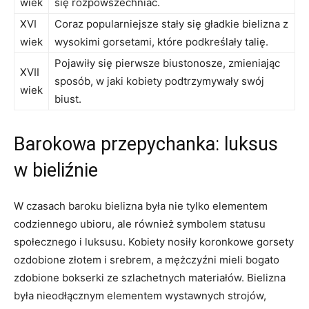
‌wiek
się ⁢rozpowszechniać.
XVI
Coraz popularniejsze stały się⁢ gładkie bielizna z
wiek
wysokimi gorsetami, które podkreślały talię.
Pojawiły​ się pierwsze biustonosze, zmieniając
XVII
sposób, ⁢w ⁤jaki kobiety podtrzymywały swój
wiek
biust.
Barokowa przepychanka: luksus
w⁣ bieliźnie
W czasach baroku bielizna była nie ‌tylko elementem
codziennego ubioru, ale również symbolem ⁣statusu
społecznego i luksusu. Kobiety nosiły koronkowe ​gorsety
ozdobione złotem i srebrem, a mężczyźni mieli bogato
zdobione bokserki ze szlachetnych materiałów. Bielizna
była nieodłącznym elementem‍ wystawnych⁤ strojów,