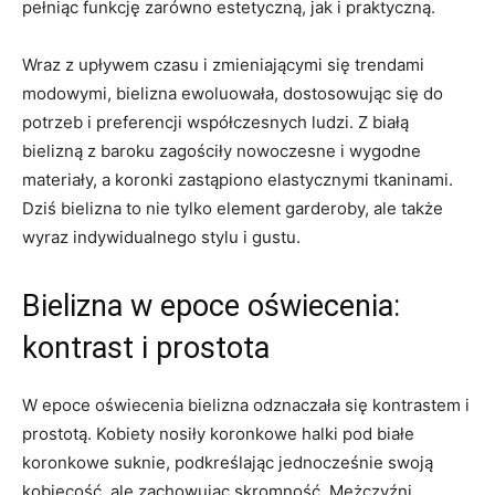
pełniąc​ funkcję zarówno estetyczną, jak i praktyczną.
Wraz z upływem czasu‍ i zmieniającymi się trendami
modowymi, bielizna ewoluowała, dostosowując się do
potrzeb i preferencji współczesnych ludzi. Z białą
bielizną z baroku zagościły nowoczesne i wygodne
⁢materiały, a koronki zastąpiono elastycznymi tkaninami.
Dziś ⁢bielizna ⁤to nie tylko element garderoby, ale także
wyraz indywidualnego stylu i gustu.
Bielizna‌ w epoce oświecenia:
kontrast ⁢i‌ prostota
W epoce oświecenia bielizna ⁣odznaczała⁤ się⁢ kontrastem ⁤i
prostotą.⁢ Kobiety nosiły koronkowe‍ halki pod białe
koronkowe suknie, podkreślając jednocześnie swoją
kobiecość, ale zachowując skromność. Mężczyźni