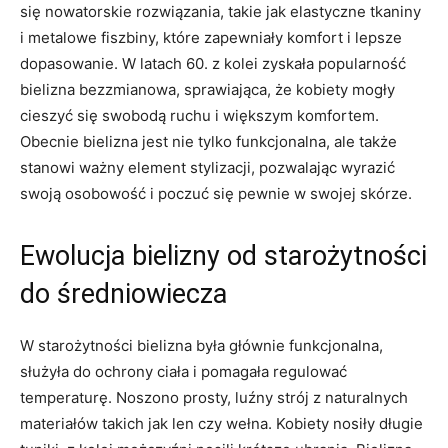
się nowatorskie rozwiązania, takie jak elastyczne tkaniny
i metalowe fiszbiny, które zapewniały komfort i lepsze⁣
dopasowanie. W latach 60. z‍ kolei zyskała popularność
bielizna bezzmianowa, sprawiająca, że​ kobiety⁣ mogły
cieszyć się swobodą ruchu i ⁤większym komfortem.
⁢Obecnie ⁤bielizna jest nie tylko funkcjonalna, ‌ale także‍
stanowi ważny​ element stylizacji, pozwalając wyrazić
swoją osobowość i⁢ poczuć ⁤się pewnie w swojej skórze.
Ewolucja⁣ bielizny od starożytności
do średniowiecza
W starożytności bielizna była głównie funkcjonalna,
służyła ⁤do ochrony⁢ ciała⁣ i pomagała regulować
‍temperaturę. Noszono prosty, luźny strój ‍z naturalnych
materiałów takich jak len czy wełna. Kobiety​ nosiły długie