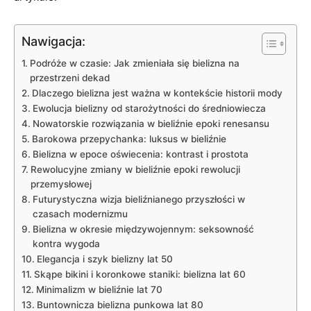
Nawigacja:
Podróże w czasie: Jak zmieniała się bielizna na
przestrzeni ⁤dekad
Dlaczego bielizna jest ważna w kontekście historii mody
Ewolucja⁣ bielizny od starożytności do średniowiecza
Nowatorskie rozwiązania w bieliźnie epoki renesansu
Barokowa przepychanka: luksus w⁣ bieliźnie
Bielizna‌ w epoce oświecenia: kontrast ⁢i‌ prostota
Rewolucyjne zmiany w bieliźnie epoki rewolucji
⁢przemysłowej
Futurystyczna‍ wizja bieliźnianego przyszłości w
czasach ⁣modernizmu
Bielizna w okresie międzywojennym: seksowność
kontra‌ wygoda
Elegancja i ​szyk bielizny ⁢lat⁢ 50
Skąpe bikini i koronkowe‍ staniki: bielizna lat 60
Minimalizm w bieliźnie lat 70
Buntownicza bielizna punkowa lat 80