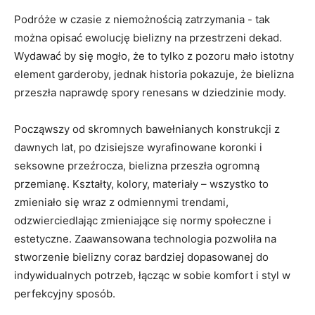
Podróże w czasie ​z niemożnością zatrzymania -​ tak
można opisać ewolucję bielizny na przestrzeni⁤ dekad.
Wydawać by się mogło, że to tylko z pozoru mało istotny
element garderoby, jednak historia pokazuje, że bielizna
przeszła naprawdę spory renesans w dziedzinie mody.
Począwszy od skromnych bawełnianych konstrukcji z
dawnych lat, po‍ dzisiejsze wyrafinowane koronki ‌i
seksowne przeźrocza, bielizna ⁤przeszła ogromną
przemianę. Kształty,​ kolory, materiały – ⁤wszystko⁢ to‌
zmieniało się wraz ​z⁤ odmiennymi trendami, ​
odzwierciedlając zmieniające się‍ normy społeczne⁤ i
estetyczne. Zaawansowana technologia ‌pozwoliła na⁣
stworzenie bielizny ‌coraz bardziej dopasowanej do‌
indywidualnych potrzeb, łącząc w sobie komfort i styl w
perfekcyjny sposób.