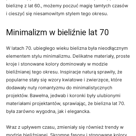
bieliznę z lat 60., możemy poczuć magię tamtych czasów
i cieszyć ⁤się niesamowitym stylem ‍tego okresu.
Minimalizm w bieliźnie lat 70
W latach 70. ubiegłego wieku bielizna była nieodłącznym
elementem stylu minimalizmu. Delikatne materiały, proste
kroje⁢ i‌ stonowane ⁤kolory dominowały⁢ w modzie
bieliźnianej⁢ tego okresu.⁣ Inspiracje naturą sprawiły, że
‍popularne stały się wzory kwiatowe i zwierzęce, które
⁤dodawały nuty ⁢romantyzmu do minimalistycznych
projektów. Bawełna, jedwab i koronki były ulubionymi
materiałami projektantów, sprawiając, że bielizna lat 70.
była ​zarówno wygodna, jak i elegancka.
Wraz z upływem czasu, zmieniały się również trendy ‌w
modzie bieliźnianej. Skromne fasony i stonowane kolory