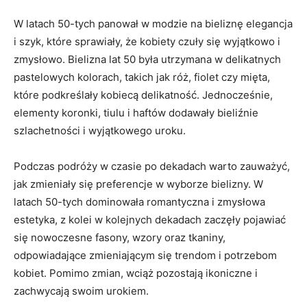
W latach 50-tych ​panował w modzie na bieliznę⁣ elegancja
i szyk, które sprawiały, że‌ kobiety czuły się wyjątkowo i
zmysłowo. Bielizna⁣ lat 50⁤ była utrzymana w ‌delikatnych
pastelowych kolorach, ⁢takich jak róż,⁣ fiolet czy mięta,
które podkreślały kobiecą delikatność. Jednocześnie,
elementy koronki, tiulu i haftów⁢ dodawały bieliźnie
szlachetności i wyjątkowego uroku.
Podczas podróży w ‌czasie po dekadach warto zauważyć,
jak zmieniały się preferencje‌ w wyborze bielizny. W
latach 50-tych dominowała romantyczna i​ zmysłowa
estetyka, z kolei ⁣w kolejnych⁤ dekadach zaczęły pojawiać
się nowoczesne fasony, wzory oraz tkaniny,
odpowiadające ​zmieniającym się trendom i potrzebom
kobiet. Pomimo zmian, wciąż pozostają⁤ ikoniczne i
zachwycają⁣ swoim urokiem.