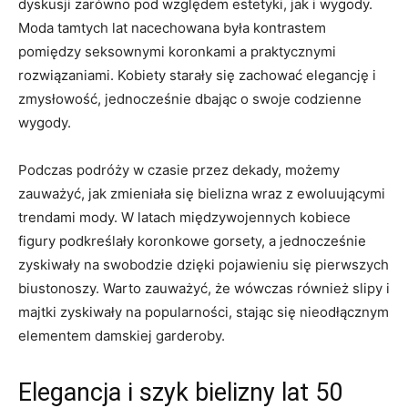
dyskusji‌ zarówno pod względem estetyki, jak i wygody.
Moda tamtych lat nacechowana była ​kontrastem
pomiędzy‍ seksownymi koronkami a praktycznymi
rozwiązaniami. Kobiety starały się zachować elegancję i
zmysłowość, jednocześnie dbając o swoje‌ codzienne
wygody.
Podczas​ podróży w czasie przez dekady, możemy
zauważyć, ⁣jak zmieniała się⁤ bielizna wraz z⁤ ewoluującymi ​
trendami mody. W latach​ międzywojennych kobiece
figury podkreślały koronkowe gorsety,‌ a jednocześnie
zyskiwały na swobodzie ⁣dzięki pojawieniu się pierwszych
biustonoszy. Warto zauważyć, ​że wówczas również slipy i
majtki zyskiwały ⁣na popularności, stając się ⁤nieodłącznym
elementem damskiej garderoby.
Elegancja i ​szyk bielizny ⁢lat⁢ 50