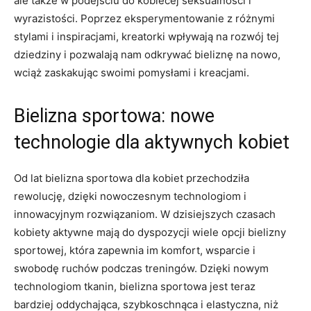
ale także w podejściu ⁣do kobiecej seksualności ​i
wyrazistości. Poprzez eksperymentowanie‌ z różnymi
stylami ⁤i inspiracjami,‍ kreatorki ​wpływają na rozwój tej
dziedziny i pozwalają nam odkrywać bieliznę na nowo,
wciąż zaskakując swoimi pomysłami i kreacjami.
Bielizna​ sportowa: ⁣nowe
technologie dla aktywnych kobiet
Od⁤ lat bielizna sportowa dla kobiet⁢ przechodziła
rewolucję, dzięki nowoczesnym technologiom i
innowacyjnym rozwiązaniom. W dzisiejszych czasach
kobiety aktywne mają do dyspozycji wiele ⁤opcji bielizny
sportowej, ⁤która​ zapewnia im komfort, wsparcie i
swobodę ruchów podczas treningów. Dzięki nowym
technologiom ​tkanin, bielizna sportowa jest teraz
bardziej oddychająca, szybkoschnąca ⁢i elastyczna, ​niż