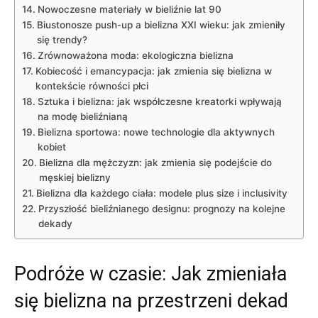
Nowoczesne materiały w bieliźnie lat 90
Biustonosze push-up a​ bielizna XXI wieku: jak zmieniły
się trendy?
Zrównoważona⁤ moda: ekologiczna bielizna
Kobiecość i‌ emancypacja: jak zmienia się bielizna w ​
kontekście równości płci
Sztuka i bielizna: jak współczesne ⁣kreatorki ⁢wpływają
⁢na modę​ bieliźnianą
Bielizna​ sportowa: ⁣nowe technologie dla aktywnych
kobiet
Bielizna dla ‌mężczyzn: ⁤jak zmienia się podejście do
męskiej‍ bielizny
Bielizna dla‍ każdego ciała: modele plus size i⁢ inclusivity
Przyszłość bieliźnianego designu:​ prognozy ​na kolejne
dekady
Podróże w czasie: Jak zmieniała
się bielizna na przestrzeni ⁤dekad