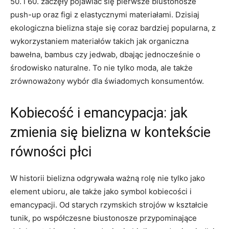
50. i 60. ⁣zaczęły pojawiać ⁤się pierwsze biustonosze
push-up​ oraz figi ‌z elastycznymi materiałami. Dzisiaj
ekologiczna bielizna staje się coraz bardziej ​popularna, z
wykorzystaniem ​materiałów‍ takich jak organiczna
bawełna, bambus czy jedwab, dbając jednocześnie o ​
środowisko‌ naturalne. ‍To nie tylko moda, ale także
zrównoważony ‍wybór dla świadomych⁢ konsumentów.
Kobiecość i‌ emancypacja: jak
zmienia się bielizna w ​kontekście
równości płci
W historii bielizna odgrywała​ ważną rolę nie tylko jako
element ubioru, ale także jako symbol⁢ kobiecości i
emancypacji. Od starych rzymskich strojów w kształcie
tunik,⁣ po współczesne biustonosze przypominające​