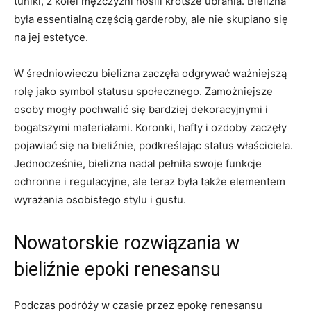
tuniki, ⁤z kolei mężczyźni nosili krótsze ubrania. Bielizna‌
była essentialną częścią ‍garderoby, ale nie skupiano⁢ się
na jej ​estetyce.
W⁣ średniowieczu bielizna zaczęła odgrywać⁤ ważniejszą
rolę jako symbol ‍statusu społecznego.‌ Zamożniejsze
osoby mogły pochwalić się bardziej dekoracyjnymi i⁤
bogatszymi materiałami. Koronki, hafty i ozdoby zaczęły
pojawiać się na⁣ bieliźnie, ⁢podkreślając status ‌właściciela.
Jednocześnie, bielizna nadal ⁣pełniła swoje funkcje
‍ochronne i regulacyjne, ‍ale teraz ​była także ‌elementem
wyrażania osobistego ‌stylu i gustu.
Nowatorskie rozwiązania w
bieliźnie epoki renesansu
Podczas podróży w czasie przez epokę⁢ renesansu