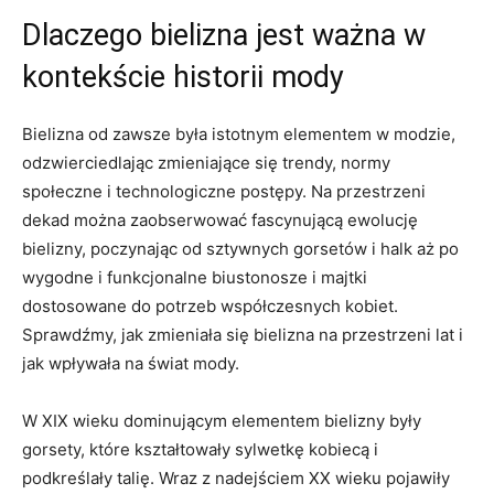
Dlaczego bielizna jest ważna w
kontekście historii mody
Bielizna od zawsze była istotnym elementem w modzie,
odzwierciedlając ⁤zmieniające się ⁣trendy, normy
społeczne i technologiczne postępy. Na przestrzeni
dekad można⁣ zaobserwować fascynującą ewolucję
bielizny, poczynając od sztywnych gorsetów i halk aż po
wygodne i funkcjonalne biustonosze i ‍majtki
⁤dostosowane do potrzeb współczesnych kobiet.
Sprawdźmy, jak zmieniała się bielizna na przestrzeni lat i
⁤jak wpływała na ⁤świat mody.
W XIX wieku dominującym elementem bielizny ⁤były⁢
gorsety,‌ które kształtowały sylwetkę kobiecą i
podkreślały ⁣talię. Wraz z nadejściem XX wieku‌ pojawiły