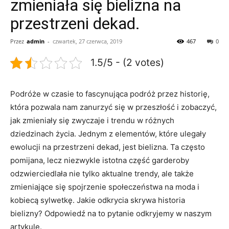
zmieniała się bielizna na
przestrzeni dekad.
Przez
admin
-
czwartek, 27 czerwca, 2019
467
0
1.5/5 - (2 votes)
Podróże‌ w czasie to fascynująca podróż ⁤przez historię,
która pozwala nam ‌zanurzyć się w przeszłość⁤ i zobaczyć,
jak​ zmieniały się ⁢zwyczaje i trendu​ w różnych
dziedzinach życia. Jednym ⁢z elementów, które ulegały
‌ewolucji na ⁣przestrzeni dekad, jest ⁢bielizna. Ta często
⁣pomijana, lecz niezwykle istotna część‍ garderoby
odzwierciedlała ​nie tylko aktualne trendy, ale ‌także
⁤zmieniające się spojrzenie społeczeństwa ⁤na moda i
kobiecą sylwetkę. Jakie odkrycia skrywa historia
‌bielizny? Odpowiedź na⁢ to pytanie odkryjemy w ‍naszym
artykule.