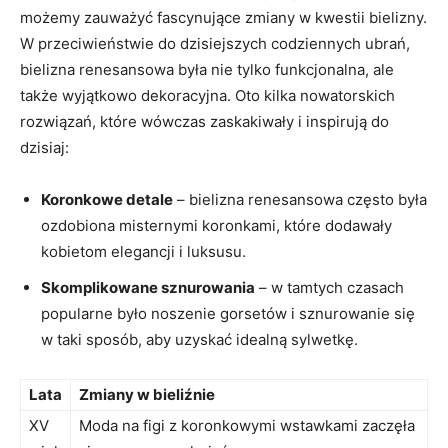
możemy zauważyć fascynujące ⁤zmiany w kwestii bielizny.‌
W przeciwieństwie do dzisiejszych⁢ codziennych ubrań,
bielizna renesansowa była nie ⁢tylko funkcjonalna, ale
‍także wyjątkowo ⁢dekoracyjna. ‍Oto ‍kilka nowatorskich
rozwiązań, które wówczas zaskakiwały i inspirują ‌do
dzisiaj:
Koronkowe ‍detale
– bielizna renesansowa często była
ozdobiona ‌misternymi ⁢koronkami, które dodawały
kobietom‌ elegancji i ⁣luksusu.
Skomplikowane sznurowania
– w tamtych czasach
popularne było noszenie gorsetów i ⁢sznurowanie się
w ​taki sposób, aby uzyskać‍ idealną sylwetkę.
Lata
Zmiany w ⁤bieliźnie
XV
Moda na figi z koronkowymi wstawkami zaczęła