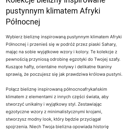
Kolekcje‍ bielizny inspirowane
pustynnym klimatem‍ Afryki
Północnej
Wybierz⁢ bieliznę inspirowaną ⁤pustynnym klimatem Afryki
Północnej i ‌przenieś się w podróż przez ‍piaski Sahary,
mając na sobie wyjątkowe ​wzory i kolory. Te kolekcje z
⁢pewnością⁣ przyniosą⁢ odrobinę egzotyki ⁤do Twojej⁣ szafy.
Kuszące hafty, orientalne motywy⁣ i ​delikatne tkaniny
⁤sprawią, że poczujesz⁣ się jak‌ prawdziwa królowa​ pustyni.
Połącz bieliznę ‍inspirowaną północnoafrykańskim
klimatem z elementami z innych​ części ​świata, aby
stworzyć ⁤unikalny i wyjątkowy styl. Zestawiając
egzotyczne ⁤wzory z minimalistycznymi krojami,
stworzysz⁣ modny look, który będzie ⁣przyciągał‌
spojrzenia. Niech Twoja bielizna opowiada historię⁢