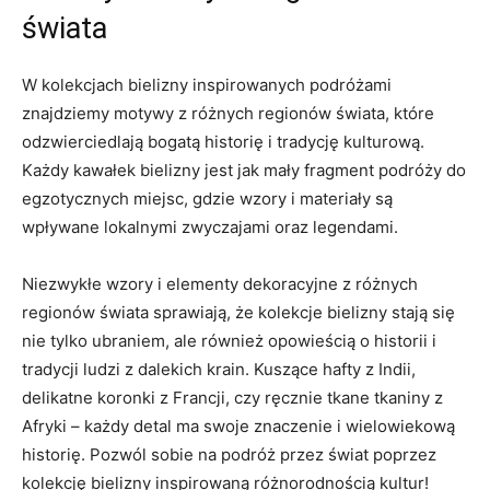
świata
W kolekcjach bielizny inspirowanych podróżami‍
znajdziemy ⁣motywy z różnych‍ regionów świata, które⁣
odzwierciedlają bogatą historię i tradycję kulturową.
Każdy kawałek bielizny jest jak mały‍ fragment podróży do
egzotycznych miejsc, gdzie wzory i materiały są
wpływane lokalnymi zwyczajami ⁤oraz legendami. ‌
Niezwykłe wzory i elementy dekoracyjne z⁤ różnych
regionów świata sprawiają, że kolekcje bielizny stają się
nie tylko ubraniem, ‌ale również opowieścią o historii i
tradycji⁢ ludzi z ​dalekich krain. Kuszące hafty z Indii,
‌delikatne koronki z Francji, czy ręcznie tkane ‌tkaniny​ z‌
Afryki – każdy detal ma swoje znaczenie i wielowiekową
⁢historię. Pozwól sobie na podróż przez świat poprzez
kolekcję‍ bielizny inspirowaną różnorodnością kultur!