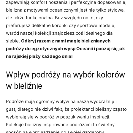
zapewniają komfort noszenia i⁢ perfekcyjne dopasowanie,⁤
bielizna ⁢z motywami oceanicznymi jest nie tylko stylowa,
ale ⁤także funkcjonalna. Bez względu​ na to, czy
preferujesz delikatne ‍koronki czy sportowe modele,
wśród naszej kolekcji znajdziesz coś idealnego dla
siebie.
Odkryj⁢ razem z nami magię bieliznianych‌
podróży ‌do⁢ egzotycznych wysp ⁢Oceanii ⁢i poczuj się jak
na rajskiej plaży każdego dnia!
Wpływ podróży na⁣ wybór kolorów
w bieliźnie
Podróże mają ogromny wpływ​ na naszą wyobraźnię i
gust, dlatego nie dziwi fakt, że projektanci bielizny często
wybierają się ⁢w podróż ⁤w poszukiwaniu inspiracji.
Kolekcje bielizny inspirowane podróżami‍ to ‌świetny
sposób na ‍wprowadzenie do swojej garderoby