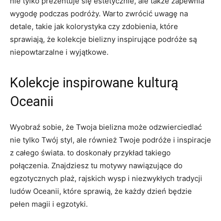
nie tylko prezentuje ⁢się ⁣estetycznie, ale także zapewnia
wygodę podczas podróży. Warto​ zwrócić uwagę⁤ na
detale, ‌takie jak kolorystyka czy ‍zdobienia, które
sprawiają,‍ że ‌kolekcje⁤ bielizny inspirujące podróże⁤ są
niepowtarzalne i wyjątkowe.
Kolekcje inspirowane kulturą
Oceanii
Wyobraź sobie, że​ Twoja bielizna‍ może odzwierciedlać
nie ‌tylko Twój styl, ale również ⁣Twoje podróże i inspiracje​
z całego świata. to doskonały ​przykład takiego
połączenia. Znajdziesz tu motywy ‌nawiązujące do‌
egzotycznych plaż, rajskich wysp i niezwykłych⁣ tradycji
ludów⁣ Oceanii, które sprawią, że każdy dzień będzie
pełen magii i egzotyki.