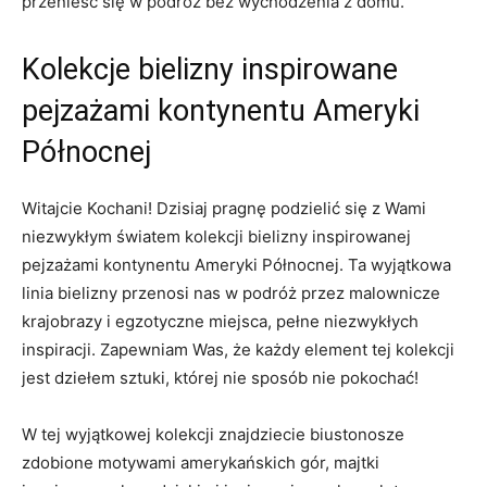
przenieść⁤ się w podróż bez wychodzenia z domu.
Kolekcje bielizny inspirowane
pejzażami kontynentu Ameryki
Północnej
Witajcie Kochani!⁢ Dzisiaj pragnę podzielić się z Wami⁢
niezwykłym światem‍ kolekcji ​bielizny​ inspirowanej
⁢pejzażami kontynentu Ameryki Północnej.⁣ Ta wyjątkowa
linia bielizny ⁤przenosi nas w podróż ⁤przez malownicze
krajobrazy i egzotyczne ‌miejsca, pełne ⁢niezwykłych
inspiracji. Zapewniam Was,⁢ że‌ każdy ‍element⁣ tej kolekcji
jest​ dziełem⁢ sztuki,⁤ której nie sposób nie pokochać!
W tej wyjątkowej kolekcji znajdziecie biustonosze
zdobione motywami amerykańskich gór, majtki