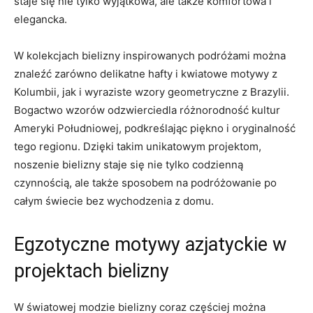
staje się nie tylko wyjątkowa, ale także komfortowa i
elegancka.
W kolekcjach bielizny ⁤inspirowanych podróżami można
znaleźć zarówno⁣ delikatne hafty i kwiatowe​ motywy z
Kolumbii, jak i wyraziste wzory geometryczne z Brazylii.
Bogactwo wzorów odzwierciedla różnorodność​ kultur
Ameryki ‌Południowej, podkreślając piękno i oryginalność
tego regionu. Dzięki ⁤takim unikatowym⁤ projektom,
noszenie bielizny staje⁤ się⁤ nie tylko codzienną
‍czynnością, ‌ale także sposobem na⁢ podróżowanie po
całym świecie bez ​wychodzenia z ​domu.
Egzotyczne ⁢motywy azjatyckie w
projektach bielizny
W światowej modzie bielizny coraz częściej można