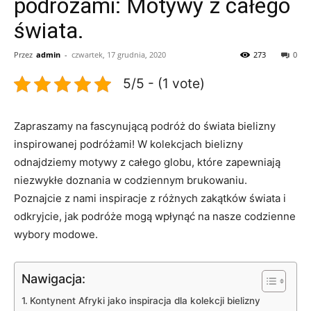
podróżami: Motywy z całego
świata.
Przez
admin
-
czwartek, 17 grudnia, 2020
273
0
5/5 - (1 vote)
Zapraszamy‌ na fascynującą podróż do świata bielizny
inspirowanej podróżami! W kolekcjach bielizny‍
odnajdziemy‌ motywy z całego globu, które zapewniają⁣
niezwykłe doznania w‍ codziennym brukowaniu.
Poznajcie z nami⁢ inspiracje z różnych ⁣zakątków świata i
odkryjcie, jak podróże mogą wpłynąć ⁤na ⁣nasze⁤ codzienne
wybory modowe.
Nawigacja:
Kontynent Afryki jako inspiracja ⁢dla kolekcji bielizny