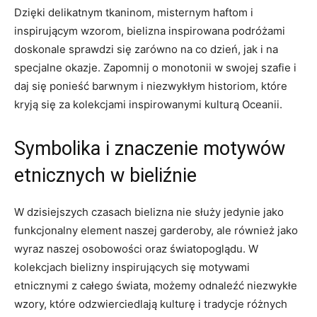
Dzięki delikatnym tkaninom, ⁣misternym haftom ⁤i​
inspirującym wzorom, bielizna inspirowana podróżami
doskonale sprawdzi się​ zarówno ‍na co dzień, jak ​i ⁣na
⁤specjalne okazje. Zapomnij⁤ o monotonii w swojej szafie i
daj się ponieść barwnym i niezwykłym historiom, które
kryją się za kolekcjami ⁣inspirowanymi kulturą Oceanii.
Symbolika i‍ znaczenie motywów
etnicznych w bieliźnie
W dzisiejszych czasach bielizna​ nie służy jedynie ⁣jako
funkcjonalny​ element⁤ naszej garderoby, ale również ⁤jako
‍wyraz naszej osobowości oraz światopoglądu. W
kolekcjach bielizny⁣ inspirujących się​ motywami
etnicznymi z całego⁤ świata, możemy ⁢odnaleźć niezwykłe
wzory, które​ odzwierciedlają kulturę i​ tradycje ‍różnych⁤