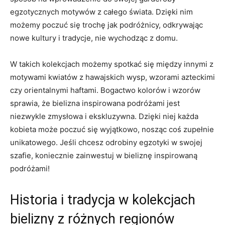
egzotycznych motywów⁤ z całego ‌świata. ‍Dzięki ​nim
możemy poczuć się trochę jak podróżnicy, ⁢odkrywając
⁢nowe kultury i ​tradycje, nie wychodząc z ​domu.
W takich kolekcjach⁣ możemy spotkać się między innymi ⁤z
motywami⁤ kwiatów z⁢ hawajskich wysp, wzorami azteckimi
czy orientalnymi haftami. Bogactwo kolorów i wzorów
sprawia, że bielizna inspirowana ​podróżami jest
niezwykle zmysłowa ‌i​ ekskluzywna. Dzięki ‌niej każda
kobieta​ może poczuć się‌ wyjątkowo, nosząc coś zupełnie
unikatowego. Jeśli chcesz odrobiny egzotyki w swojej
szafie,‍ koniecznie zainwestuj w‌ bieliznę inspirowaną
⁤podróżami!
Historia⁢ i tradycja w kolekcjach
bielizny z różnych regionów