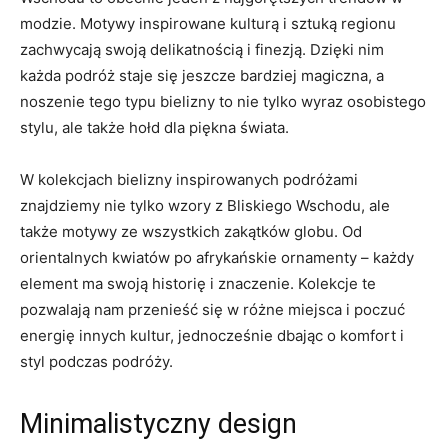
modzie. Motywy inspirowane kulturą i⁢ sztuką regionu
zachwycają swoją delikatnością i finezją. Dzięki nim
każda podróż staje się jeszcze bardziej⁣ magiczna, a
noszenie ⁢tego typu bielizny to⁢ nie tylko ‌wyraz osobistego
stylu, ⁣ale także hołd dla piękna świata.
W kolekcjach bielizny inspirowanych‍ podróżami
znajdziemy⁣ nie tylko wzory z Bliskiego Wschodu,⁤ ale
także motywy ze wszystkich ‌zakątków globu. Od
‍orientalnych kwiatów po afrykańskie ornamenty – ⁤każdy
⁤element ma‍ swoją historię i znaczenie. Kolekcje te
pozwalają nam przenieść się w różne miejsca i‍ poczuć
energię innych kultur, jednocześnie dbając⁤ o komfort ⁣i⁣
styl podczas podróży.
Minimalistyczny design