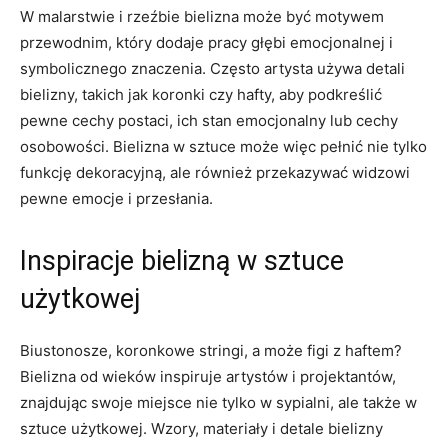
W malarstwie i⁢ rzeźbie bielizna ⁤może być motywem
przewodnim, ⁤który dodaje pracy głębi emocjonalnej i
symbolicznego znaczenia. Często artysta używa detali
bielizny, takich jak koronki ​czy hafty, aby podkreślić
pewne cechy postaci,‌ ich ‌stan⁣ emocjonalny lub cechy
osobowości. Bielizna w ​sztuce może więc pełnić nie tylko
funkcję dekoracyjną, ale również przekazywać widzowi
pewne emocje ‌i ⁢przesłania.
Inspiracje bielizną⁤ w sztuce
użytkowej
Biustonosze, koronkowe stringi,⁤ a może figi z haftem?
Bielizna⁢ od ‍wieków inspiruje artystów i projektantów,
znajdując swoje miejsce nie tylko ​w ​sypialni,‌ ale ⁤także ‌w
sztuce użytkowej. Wzory, materiały i detale bielizny