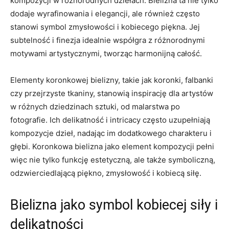
kompozycji⁤ w ​różnorodnych dziełach.⁣ Bielizna ta ‌nie⁣ tylko
dodaje wyrafinowania i elegancji, ale również często‍
stanowi ‍symbol ⁣zmysłowości i kobiecego piękna. Jej
subtelność i ​finezja idealnie ⁢współgra z różnorodnymi
motywami artystycznymi, tworząc harmonijną całość.
Elementy⁤ koronkowej bielizny, ⁣takie jak⁤ koronki, falbanki
czy przejrzyste tkaniny, stanowią inspirację dla artystów
w ‍różnych ⁣dziedzinach⁢ sztuki,‌ od malarstwa po
fotografie. ‌Ich ‌delikatność i intricacy często uzupełniają
kompozycje dzieł, ⁤nadając im dodatkowego ​charakteru i
głębi. Koronkowa bielizna jako element kompozycji ‍pełni
więc nie tylko funkcję ⁢estetyczną, ale także symboliczną,
odzwierciedlającą piękno, zmysłowość i kobiecą ⁢siłę.
Bielizna jako symbol kobiecej⁢ siły i
delikatności