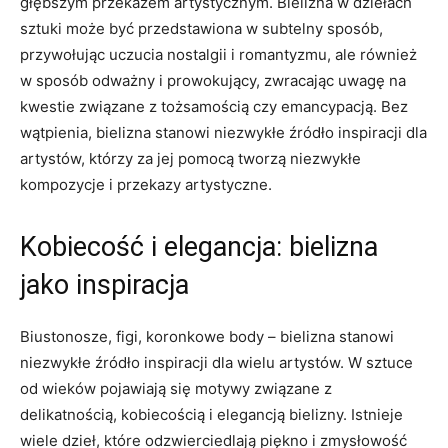
głębszym ‍przekazem artystycznym. Bielizna⁤ w dziełach
sztuki może być przedstawiona w subtelny sposób,
przywołując uczucia nostalgii i romantyzmu, ale również
w sposób odważny⁢ i prowokujący, ⁤zwracając uwagę ‌na​
kwestie związane ‌z tożsamością czy emancypacją. Bez
wątpienia, bielizna stanowi ⁤niezwykłe⁢ źródło inspiracji dla
⁢artystów, którzy za ⁤jej pomocą⁣ tworzą niezwykłe
⁢kompozycje⁣ i przekazy⁤ artystyczne.
Kobiecość i⁤ elegancja: bielizna
jako inspiracja
Biustonosze, figi,‌ koronkowe ⁢body – bielizna stanowi
niezwykłe ​źródło inspiracji dla ‌wielu artystów. W sztuce
od wieków pojawiają się motywy związane z
delikatnością, kobiecością ⁢i elegancją bielizny. Istnieje
wiele dzieł, które odzwierciedlają piękno i‍ zmysłowość‌