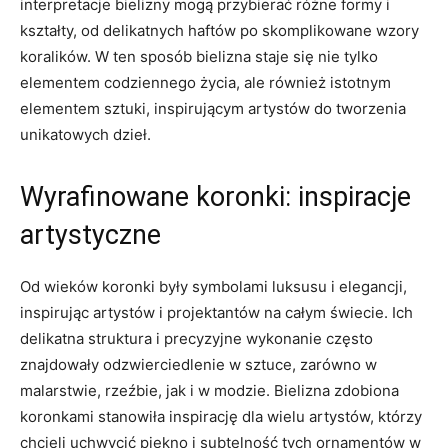
interpretacje bielizny mogą przybierać różne formy i
‌kształty, od delikatnych haftów ⁢po skomplikowane wzory
koralików. ⁣W ten ​sposób bielizna ‌staje się nie‌ tylko
elementem codziennego życia, ale ‌również istotnym
elementem sztuki, inspirującym artystów do tworzenia
⁣unikatowych dzieł.
Wyrafinowane koronki: inspiracje
artystyczne
Od wieków koronki były symbolami luksusu i elegancji,
inspirując artystów i projektantów‍ na całym ⁤świecie. Ich
delikatna struktura i precyzyjne wykonanie często
znajdowały odzwierciedlenie ‌w sztuce, zarówno w
malarstwie, rzeźbie, jak​ i ⁤w modzie. Bielizna zdobiona​
koronkami stanowiła‌ inspirację dla wielu artystów, którzy
chcieli uchwycić piękno‍ i subtelność ​tych ⁣ornamentów w