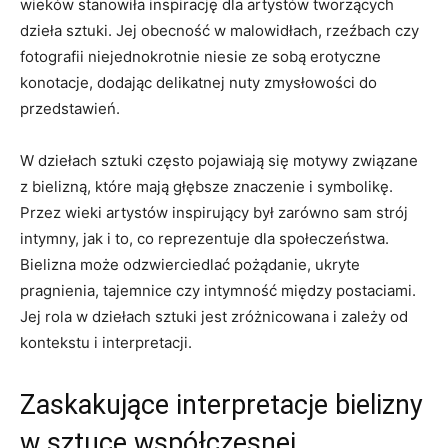
wieków​ stanowiła ‌inspirację dla artystów​ tworzących
dzieła⁢ sztuki. ‌Jej obecność ⁢w‌ malowidłach,‌ rzeźbach​ czy
fotografii niejednokrotnie niesie ‍ze sobą erotyczne
konotacje, dodając delikatnej nuty zmysłowości do
przedstawień.
W ‍dziełach⁤ sztuki ‌często pojawiają się motywy związane
z bielizną, które ⁤mają głębsze znaczenie​ i symbolikę.
Przez wieki artystów ‌inspirujący był ⁣zarówno sam strój
intymny, jak‍ i to, co reprezentuje⁢ dla ⁤społeczeństwa.
Bielizna może⁢ odzwierciedlać pożądanie, ukryte
pragnienia, tajemnice‌ czy⁢ intymność między postaciami.
Jej rola⁣ w dziełach sztuki jest zróżnicowana i zależy od
kontekstu i interpretacji.
Zaskakujące⁤ interpretacje ​bielizny
w sztuce współczesnej