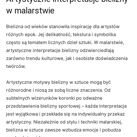
w‍ malarstwie
Bielizna⁢ od wieków stanowiła inspirację dla‌ artystów
różnych epok. Jej⁤ delikatność, tekstura i symbolika
często są ​tematem ​licznych dzieł sztuki. W malarstwie,‍
artystyczne interpretacje ‌bielizny ⁤odzwierciedlają
zarówno trendu kulturowe, jak i osobiste‌ doświadczenia
twórców.
Artystyczne motywy bielizny ‌w sztuce ⁤mogą być ​
różnorodne​ i niosą ze sobą ⁣liczne znaczenia.‍ Od
subtelnych ⁤wizerunków koronki po odważne
przedstawienia bielizny⁤ sportowej – każda interpretacja
jest wyjątkowa i przekłada ‍się na indywidualny ‌przekaz
artystyczny.‌ Niezależnie ​od stylu i ⁤techniki malarskiej,
bielizna w​ sztuce zawsze wzbudza emocje i pobudza‍