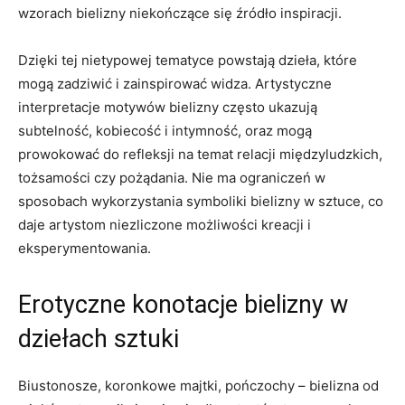
⁣wzorach ⁣bielizny niekończące⁢ się⁤ źródło inspiracji.
Dzięki tej nietypowej tematyce powstają ⁢dzieła, które
mogą zadziwić i zainspirować widza. Artystyczne
interpretacje motywów bielizny ⁤często ukazują
subtelność,‍ kobiecość ⁢i intymność, oraz mogą
prowokować do refleksji ⁣na⁢ temat relacji międzyludzkich, ​
tożsamości czy pożądania. Nie ma ograniczeń w‌
sposobach ⁢wykorzystania symboliki bielizny w ⁣sztuce, co
daje artystom niezliczone⁣ możliwości​ kreacji i
eksperymentowania.
Erotyczne konotacje bielizny w
dziełach sztuki
Biustonosze, koronkowe majtki, ‌pończochy‍ – bielizna od