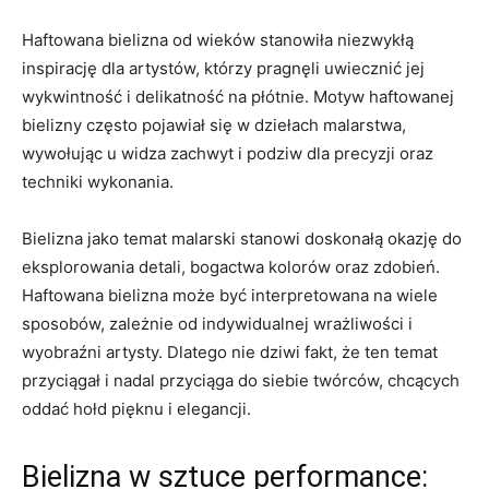
Haftowana bielizna od​ wieków stanowiła niezwykłą⁢
inspirację​ dla ⁣artystów, którzy pragnęli⁣ uwiecznić jej
wykwintność i delikatność na płótnie. Motyw haftowanej
bielizny często pojawiał się w dziełach malarstwa,
wywołując u widza⁢ zachwyt‌ i podziw dla precyzji oraz
techniki wykonania.
Bielizna jako temat malarski ​stanowi doskonałą okazję⁤ do
eksplorowania ⁢detali, bogactwa kolorów⁢ oraz​ zdobień.
Haftowana bielizna może⁢ być interpretowana⁣ na wiele
sposobów, zależnie od indywidualnej wrażliwości i
wyobraźni artysty. Dlatego ⁣nie dziwi fakt,⁣ że​ ten⁣ temat
przyciągał i nadal⁢ przyciąga⁣ do siebie twórców, chcących
oddać hołd pięknu ‌i elegancji.
Bielizna w ⁤sztuce performance: