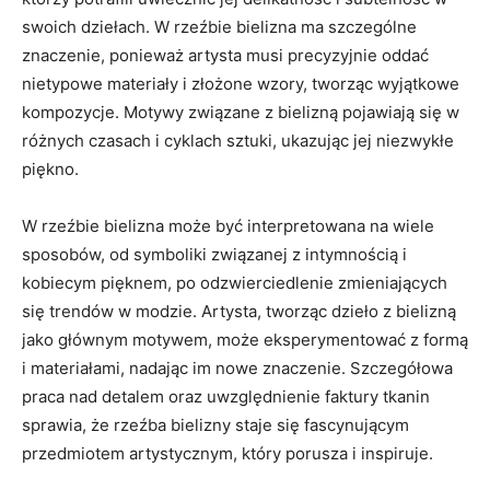
swoich dziełach.‌ W rzeźbie bielizna ma szczególne
znaczenie, ponieważ artysta musi⁤ precyzyjnie oddać​
nietypowe materiały⁣ i złożone wzory, ⁣tworząc wyjątkowe
kompozycje. Motywy ⁢związane z bielizną ‌pojawiają⁣ się w ​
różnych ⁤czasach i cyklach sztuki,​ ukazując jej niezwykłe
piękno.
W rzeźbie bielizna może być interpretowana na wiele‌
sposobów, od⁤ symboliki związanej z intymnością i
kobiecym‌ pięknem, po⁣ odzwierciedlenie zmieniających
się trendów ⁣w modzie. ⁣Artysta, tworząc‍ dzieło z‍ bielizną⁢
jako głównym motywem,⁣ może eksperymentować z ⁢formą
i materiałami,⁤ nadając im nowe ⁤znaczenie. ‌Szczegółowa
praca ‌nad detalem ‍oraz uwzględnienie faktury‍ tkanin
‍sprawia,​ że rzeźba‍ bielizny staje się fascynującym
‌przedmiotem‌ artystycznym,⁢ który porusza i ⁣inspiruje.