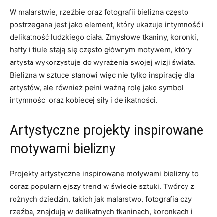
W malarstwie, rzeźbie oraz⁣ fotografii bielizna⁣ często
postrzegana ⁣jest jako element, który ukazuje intymność i​
delikatność ludzkiego​ ciała. Zmysłowe‌ tkaniny, koronki, ​
hafty i tiule ‌stają⁤ się często głównym motywem,⁣ który
artysta⁣ wykorzystuje ⁤do‌ wyrażenia swojej ‌wizji​ świata.
Bielizna w⁢ sztuce stanowi ‌więc ​nie‍ tylko inspirację dla
artystów, ale ‍również pełni ważną rolę jako symbol
intymności oraz kobiecej siły⁣ i ⁤delikatności.
Artystyczne ‌projekty inspirowane
motywami bielizny
Projekty artystyczne inspirowane motywami bielizny to
coraz‌ popularniejszy trend w świecie​ sztuki. Twórcy z
różnych‌ dziedzin, takich jak⁤ malarstwo, fotografia ⁤czy
rzeźba,‌ znajdują w‌ delikatnych tkaninach, koronkach ⁤i