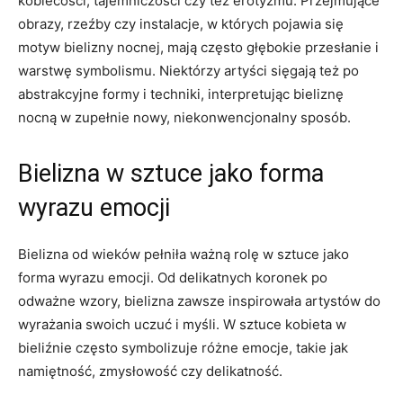
kobiecości, tajemniczości czy też erotyzmu. Przejmujące‌
obrazy, rzeźby‌ czy instalacje, w których pojawia się
motyw bielizny nocnej, mają często ⁤głębokie przesłanie i
warstwę symbolismu. Niektórzy artyści sięgają też po ​
abstrakcyjne formy i techniki,‍ interpretując bieliznę
nocną w‍ zupełnie ⁣nowy, niekonwencjonalny sposób.
Bielizna ⁤w ​sztuce jako⁣ forma
wyrazu⁤ emocji
Bielizna od wieków pełniła ⁣ważną rolę w⁢ sztuce jako
forma‍ wyrazu emocji. Od delikatnych⁣ koronek po
odważne ⁢wzory, bielizna‌ zawsze⁤ inspirowała‌ artystów do
wyrażania swoich‌ uczuć i myśli. W sztuce kobieta⁣ w
bieliźnie​ często‌ symbolizuje różne⁢ emocje, takie jak
⁤namiętność,⁢ zmysłowość czy delikatność.