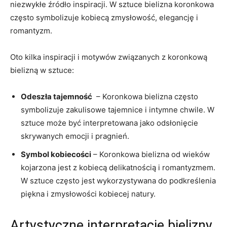
niezwykłe źródło ‍inspiracji. W sztuce bielizna koronkowa​
często‌ symbolizuje kobiecą zmysłowość, elegancję i
romantyzm.
Oto kilka inspiracji ⁤i motywów⁢ związanych ⁤z koronkową
⁢bielizną​ w ‌sztuce:
Odeszła tajemność
‍ – Koronkowa ⁢bielizna często
symbolizuje zakulisowe tajemnice i ‌intymne chwile.‍ W
sztuce może ‍być interpretowana jako odsłonięcie
skrywanych emocji i pragnień.
Symbol⁢ kobiecości
– Koronkowa bielizna od ‌wieków
kojarzona jest z kobiecą delikatnością ​i romantyzmem.
W sztuce często jest wykorzystywana⁢ do podkreślenia
piękna‌ i zmysłowości​ kobiecej ⁣natury.
Artystyczne interpretacje​ bielizny