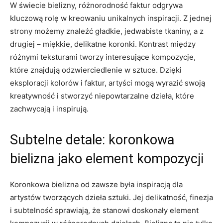
W świecie bielizny, różnorodność ⁣faktur odgrywa
kluczową rolę w kreowaniu unikalnych ⁣inspiracji. Z jednej
strony możemy ‍znaleźć ⁣gładkie,⁣ jedwabiste tkaniny, a⁣ z
drugiej – miękkie, delikatne ⁣koronki. ⁤Kontrast między
różnymi⁢ teksturami tworzy interesujące kompozycje,⁢
które znajdują⁣ odzwierciedlenie ⁢w sztuce. Dzięki
eksploracji kolorów i faktur, artyści mogą⁢ wyrazić ⁣swoją
kreatywność i⁢ stworzyć ⁤niepowtarzalne dzieła, które
zachwycają i inspirują.
Subtelne detale:​ koronkowa
bielizna jako element kompozycji
Koronkowa‌ bielizna⁣ od zawsze⁣ była inspiracją dla
artystów ​tworzących dzieła sztuki. Jej delikatność, finezja
i subtelność‍ sprawiają, że stanowi doskonały element