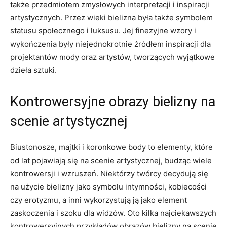
także przedmiotem zmysłowych interpretacji ⁢i inspiracji
artystycznych. ⁢Przez wieki bielizna była także⁢ symbolem
statusu​ społecznego⁢ i​ luksusu. Jej finezyjne ‌wzory i
wykończenia były‍ niejednokrotnie‍ źródłem ‌inspiracji dla
projektantów mody oraz artystów, tworzących ⁣wyjątkowe
dzieła sztuki.
Kontrowersyjne obrazy bielizny na
scenie artystycznej
Biustonosze, majtki⁢ i koronkowe body to elementy, które
od lat pojawiają⁤ się‍ na scenie artystycznej, budząc wiele
kontrowersji i wzruszeń. Niektórzy twórcy decydują się
na ⁢użycie bielizny jako symbolu ⁣intymności, ‍kobiecości
czy erotyzmu, a inni⁣ wykorzystują ją jako element
zaskoczenia i szoku dla ‍widzów. Oto kilka najciekawszych
kontrowersyjnych przykładów obrazów⁣ bielizny na scenie