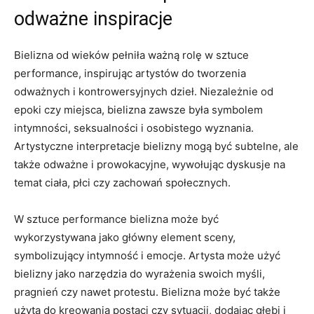
odważne inspiracje
Bielizna od wieków ‍pełniła ważną ‍rolę w⁣ sztuce
⁢performance,​ inspirując‌ artystów do tworzenia
odważnych i kontrowersyjnych⁢ dzieł. Niezależnie od
epoki czy miejsca, bielizna ‌zawsze była symbolem
intymności, seksualności i osobistego wyznania.‍
Artystyczne interpretacje bielizny mogą być subtelne,⁢ ale
⁢także ⁤odważne i prowokacyjne, wywołując dyskusje na
temat ‍ciała,​ płci czy zachowań ⁣społecznych.
W sztuce performance bielizna może być
wykorzystywana jako główny element sceny,
⁣symbolizujący⁢ intymność i emocje. Artysta może użyć
bielizny jako‍ narzędzia do wyrażenia swoich myśli,
pragnień czy nawet protestu. Bielizna może być także⁢
użyta⁢ do ⁣kreowania postaci‌ czy sytuacji, dodając głębi i