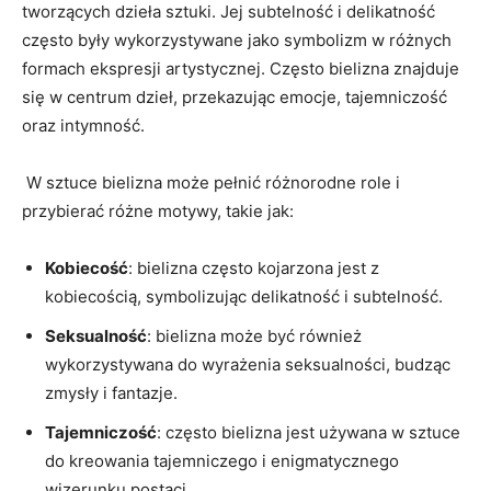
tworzących‌ dzieła sztuki. Jej subtelność i ‍delikatność
często były​ wykorzystywane‍ jako ‌symbolizm w ‍różnych
‌formach ⁢ekspresji ⁤artystycznej. Często bielizna ‍znajduje
się w ⁣centrum dzieł, przekazując emocje, tajemniczość
oraz ​intymność.
‌ W ​sztuce ⁤bielizna może pełnić różnorodne role i
‌przybierać‌ różne ‌motywy, takie jak:
Kobiecość
: ⁢bielizna ‌często kojarzona jest z
kobiecością, symbolizując delikatność i⁢ subtelność.
Seksualność
: bielizna może⁣ być ⁣również
wykorzystywana do wyrażenia seksualności, budząc
zmysły i⁢ fantazje.
Tajemniczość
: często bielizna jest używana w sztuce
do⁤ kreowania‍ tajemniczego ​i enigmatycznego
wizerunku postaci.