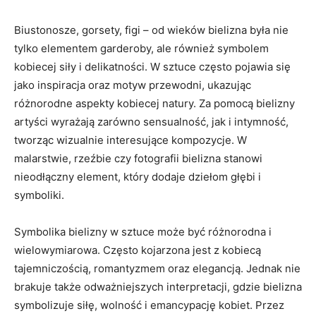
Biustonosze, gorsety, figi – ⁢od wieków bielizna​ była‌ nie
tylko elementem garderoby, ale również symbolem
kobiecej ‌siły⁤ i delikatności. W sztuce często pojawia się
jako inspiracja oraz motyw przewodni, ukazując​
różnorodne ‌aspekty kobiecej natury. Za pomocą bielizny
artyści wyrażają ‍zarówno sensualność, jak ⁤i intymność,
‍tworząc wizualnie interesujące kompozycje. W
malarstwie, rzeźbie​ czy fotografii ​bielizna stanowi‍
nieodłączny ​element, który dodaje ⁢dziełom‌ głębi i‍
symboliki.
Symbolika⁣ bielizny w ⁤sztuce może być różnorodna i
⁢wielowymiarowa. ⁢Często kojarzona jest z kobiecą
tajemniczością, romantyzmem oraz elegancją.​ Jednak nie
brakuje także odważniejszych interpretacji, gdzie bielizna‍
symbolizuje siłę, ‍wolność i emancypację kobiet. Przez