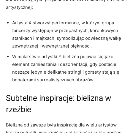
artystycznej:
Artysta ​X ‍stworzył‌ performance, w którym grupa‌
tancerzy występuje w przepastnych, koronkowych
stanikach ⁢i ‌majtkach, symbolizując odwieczną⁣ walkę‌
zewnętrznej​ i wewnętrznej piękności.
W malarstwie ⁤artystki ⁤Y bielizna‍ pojawia się jako​
element zamieszania i dezorientacji, gdy postacie
noszące ‍jedynie delikatne stringi‍ i gorsety stają ‍się​
bohaterami surrealistycznych obrazów.
Subtelne inspiracje: bielizna w
rzeźbie
Bielizna ⁣od zawsze ‌była inspiracją dla wielu artystów,
którzy⁢ potrafili ⁣uwiecznić jej ⁣delikatność i subtelność w