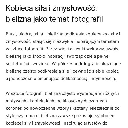
Kobieca siła i zmysłowość:
bielizna ⁢jako temat fotografii
Biust,‌ biodra, taliia⁢ – bielizna ​podkreśla ‍kobiece kształty​ i
zmysłowość, stając⁤ się ‌niezwykle ⁤inspirującym tematem
w sztuce fotografii. Przez wieki artystki wykorzystywały
bieliznę⁤ jako⁣ źródło⁤ inspiracji, tworząc‌ dzieła‍ pełne
subtelności i⁢ wdzięku. Współczesne fotografie⁣ ukazujące
bieliznę często podkreślają siłę ⁣i pewność siebie kobiet,
‌a jednocześnie emanujące delikatnością i intymnością.
W sztuce fotografii ​bielizna często występuje w różnych
motywach i​ kontekstach, od klasycznych czarnych⁣
koronek po‍ nowoczesne wzory i kształty. Niezależnie od
stylu czy tematu, bielizna⁢ zawsze pozostaje symbolem
kobiecej siły i ​zmysłowości. Inspirując artystów do