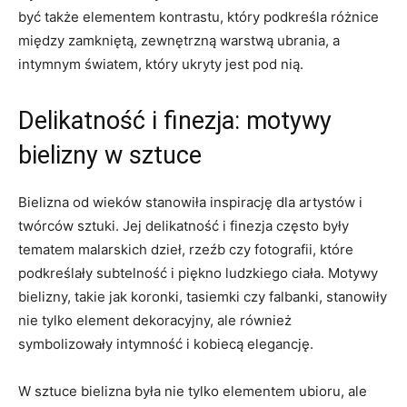
być także elementem kontrastu, który⁣ podkreśla różnice
między zamkniętą, ‍zewnętrzną warstwą ubrania, a
intymnym ‌światem, który ukryty jest⁢ pod ‌nią.
Delikatność i‌ finezja:​ motywy
bielizny w sztuce
Bielizna od wieków stanowiła inspirację dla artystów⁤ i‍
twórców sztuki.‍ Jej ⁢delikatność ​i finezja często były
⁤tematem malarskich ‍dzieł, rzeźb czy ‌fotografii, które
podkreślały subtelność i piękno ludzkiego ⁤ciała. Motywy
bielizny, takie jak koronki, tasiemki ⁣czy falbanki, stanowiły
nie‌ tylko element dekoracyjny, ale również
symbolizowały intymność i kobiecą elegancję.
W ⁤sztuce bielizna była ‌nie tylko elementem ubioru,⁤ ale