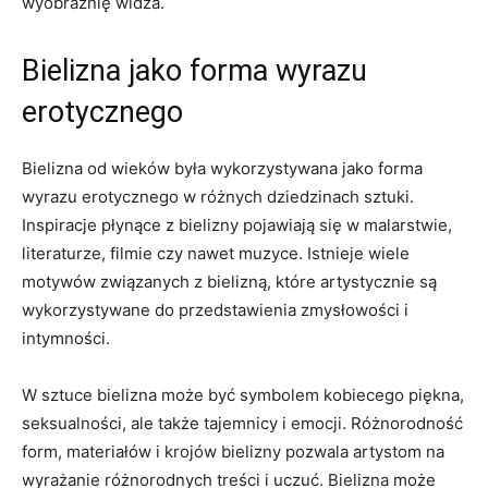
wyobraźnię widza.
Bielizna jako forma wyrazu
erotycznego
Bielizna od wieków była wykorzystywana​ jako forma
wyrazu ‌erotycznego⁢ w różnych dziedzinach sztuki.
Inspiracje ‍płynące z ⁣bielizny⁤ pojawiają‍ się w malarstwie,⁣
literaturze, filmie czy nawet muzyce. Istnieje wiele
motywów‍ związanych ‍z bielizną, które artystycznie są
wykorzystywane do‍ przedstawienia ‍zmysłowości i
intymności.
W sztuce bielizna może być ⁣symbolem kobiecego​ piękna,
seksualności, ‍ale także​ tajemnicy i emocji. Różnorodność⁣
form, materiałów⁣ i krojów bielizny pozwala artystom na
⁢wyrażanie różnorodnych‍ treści⁢ i⁢ uczuć. ⁢Bielizna może