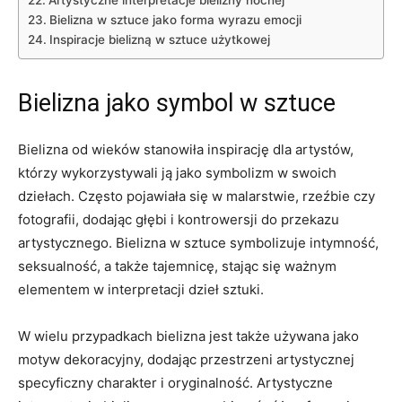
Artystyczne interpretacje ⁢bielizny⁤ nocnej
Bielizna ⁤w ​sztuce jako⁣ forma wyrazu⁤ emocji
Inspiracje bielizną⁤ w sztuce użytkowej
Bielizna jako symbol w ⁤sztuce
Bielizna ‍od wieków stanowiła inspirację⁤ dla artystów,
którzy⁣ wykorzystywali​ ją jako⁣ symbolizm w swoich
dziełach. Często pojawiała​ się ​w malarstwie, rzeźbie czy
fotografii, dodając głębi i kontrowersji do ‍przekazu
artystycznego. Bielizna w sztuce symbolizuje intymność,
seksualność, a ‌także tajemnicę, stając się ​ważnym
elementem w interpretacji dzieł sztuki.
W wielu ‌przypadkach bielizna jest także⁢ używana jako
⁢motyw dekoracyjny, dodając​ przestrzeni artystycznej
specyficzny charakter i oryginalność. Artystyczne ​