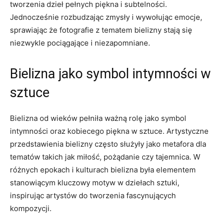
tworzenia dzieł pełnych piękna ⁣i subtelności.‌
Jednocześnie rozbudzając zmysły‍ i wywołując ⁤emocje,‌
sprawiając że fotografie z tematem bielizny stają się
niezwykle pociągające i niezapomniane.
Bielizna jako symbol intymności ⁣w
sztuce
Bielizna ‌od wieków ⁣pełniła ważną rolę jako symbol
⁣intymności oraz kobiecego piękna‌ w sztuce.‍ Artystyczne
przedstawienia bielizny często służyły ⁢jako metafora dla
‌tematów takich jak miłość, pożądanie czy‍ tajemnica. W
różnych epokach i ⁣kulturach bielizna⁣ była elementem
stanowiącym kluczowy​ motyw w ⁤dziełach sztuki,
inspirując artystów ⁣do tworzenia ⁣fascynujących ​
kompozycji.