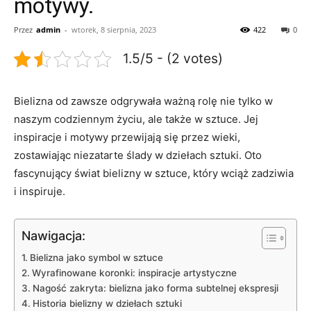
motywy.
Przez
admin
-
wtorek, 8 sierpnia, 2023
422
0
1.5/5 - (2 votes)
Bielizna⁣ od zawsze odgrywała ​ważną rolę nie‍ tylko​ w
‍naszym codziennym życiu, ale ⁤także w sztuce. Jej
inspiracje i motywy ‌przewijają się ⁣przez ​wieki,
zostawiając niezatarte ślady​ w dziełach sztuki. Oto​
fascynujący‌ świat ​bielizny⁤ w sztuce, który wciąż zadziwia
i⁣ inspiruje.
Nawigacja:
Bielizna jako symbol w ⁤sztuce
Wyrafinowane koronki: inspiracje artystyczne
Nagość zakryta:⁢ bielizna jako forma ​subtelnej ekspresji
Historia bielizny w dziełach sztuki