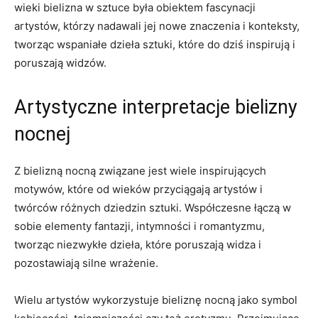
‌wieki⁤ bielizna w⁣ sztuce była obiektem fascynacji‌
artystów, ⁤którzy ⁣nadawali jej nowe znaczenia i konteksty,
tworząc wspaniałe dzieła sztuki, które do ​dziś inspirują i
‍poruszają widzów.
Artystyczne interpretacje ⁢bielizny⁤
nocnej
Z bielizną nocną związane jest ‍wiele inspirujących
motywów, które od wieków ‍przyciągają artystów i
⁢twórców ⁤różnych dziedzin ⁤sztuki. Współczesne łączą w‍
sobie‌ elementy fantazji,‍ intymności i romantyzmu,
tworząc niezwykłe dzieła,⁤ które poruszają widza i
pozostawiają silne wrażenie.
Wielu ​artystów⁤ wykorzystuje‍ bieliznę nocną jako symbol