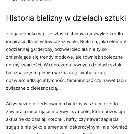
Historia bielizny w dziełach sztuki
​ sięga‍ głęboko w przeszłość i stanowi niezwykłe źródło​
inspiracji dla artystów przez wieki. ‌Bielizna, jako element
codziennej garderoby, odzwierciedlała nie tylko
zmieniające się trendy ‌modowe, ale⁤ również⁢ społeczne⁤
normy ⁤i wartości. W ⁣reprezentatywnych dziełach⁢ sztuki‍
bielizna często ​pełniła‌ ważną rolę symboliczną,
odzwierciedlając intymność, femininność czy⁢ nawet tabu
związane z cielesnością.
Artystyczne‌ przedstawienia ‌bielizny w sztuce często
⁢zawierają inspirujące motywy i symbole, ​które ⁣pozostają
aktualne do dzisiaj.‌ Koronki,⁤ hafty, czy nawet⁣ zapięcia
stają się nie tylko elementami dekoracyjnymi,⁤ ale również‌