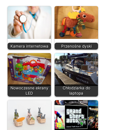
Kamera internetowa
Przenośne dyski
Nowoczesne ekrany
Chłodziarka do
LED
laptopa