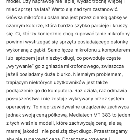
model. Czy naprawdę nie lepiej wydać trochę więcej i
mieć sprzęt na lata? Warto się nad tym zastanowić.
Główka mikrofonu osłaniana jest przez cienką gąbkę w
czarnym kolorze, która bardzo szybko parcieje i kruszy
się. Ci, którzy koniecznie chcą kupować tanie mikrofony
powinni wystrzegać się sprzętu posiadającego osłonkę
wykonaną z gąbki. Samo łącze mikrofonu z komputerem
lub laptopem jest niezbyt długi, co powoduje częste
„wyrywanie” go z gniazda mikrofonowego, zwłaszcza
jeżeli posiadamy duże biurko. Niemałym problemem,
trapiącym niektórych użytkowników jest także
podłączenie go do komputera. Raz działa, raz odmawia
posłuszeństwa i nie zostaje wykrywany przez system
operacyjny. To nieprzewidywalne urządzenie zachwyca
jednak swoją ceną półkową. Mediatech MT 383 to jeden
z tych właśnie modeli, które zachwycają ceną, ale są
marnej jakości i nie posłużą zbyt długo. Przestrzegamy
aby nie sugerować ceną. Doradzamy rozwagę i