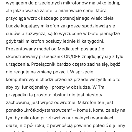
wyglądem do przeciętnych mikrofonów ma tylko jedną,
ale jakże ważną zaletę, a mianowicie cenę, która
przyciąga wzrok każdego potencjalnego właściciela.
Ludzie kupujący mikrofon za grosze spodziewają się
cudów, a zazwyczaj są to wyrzucone w błoto pieniądze
gdyż taki mikrofon posłuży jednie kilka tygodni.
Prezentowany model od Mediatech posiada źle
skonstruowany przełącznik ON/OFF znajdujący się z tyłu
urządzenia. Przełącznik bardzo często zacina się, bądź
nie reaguje na zmianę pozycji. W sprzęcie
komputerowym chodzi przecież przede wszystkim o to
aby był funkcjonalny i prosty w obsłudze. W Tm
przypadku ta prostota obsługi nie jest niestety
zachowana, jest wręcz odwrotnie. Mikrofon ten jest
ponadto „krótkodystansowcem” – komuś, komu zależy na
tym by mikrofon przetrwał w normalnych warunkach
dłużej niż pół roku, z pewnością powinno polecić się inny