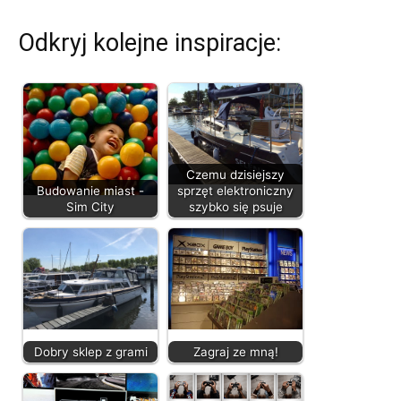
Odkryj kolejne inspiracje:
Czemu dzisiejszy
Budowanie miast -
sprzęt elektroniczny
Sim City
szybko się psuje
Dobry sklep z grami
Zagraj ze mną!