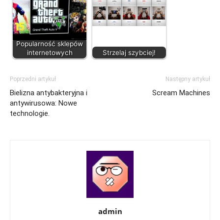
Popularność sklepów
internetowych
Strzelaj szybciej!
Poprzedni artykuł
Następny artykuł
Bielizna antybakteryjna i
Scream Machines
antywirusowa: Nowe
technologie.
admin