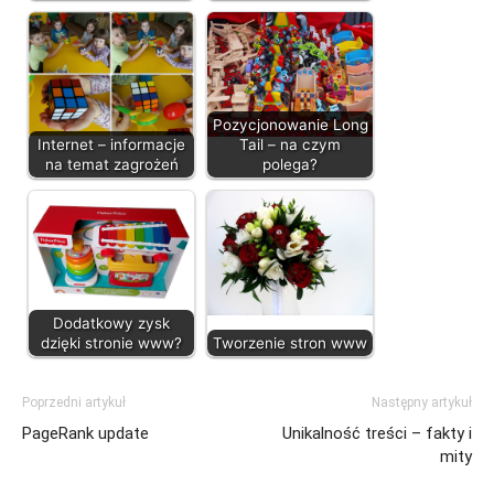
Pozycjonowanie Long
Internet – informacje
Tail – na czym
na temat zagrożeń
polega?
Dodatkowy zysk
dzięki stronie www?
Tworzenie stron www
Poprzedni artykuł
Następny artykuł
PageRank update
Unikalność treści – fakty i
mity