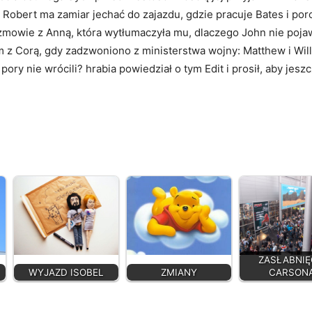
r Robert ma zamiar jechać do zajazdu, gdzie pracuje Bates i po
zmowie z Anną, która wytłumaczyła mu, dlaczego John nie pojaw
m z Corą, gdy zadzwoniono z ministerstwa wojny: Matthew i Willi
j pory nie wrócili? hrabia powiedział o tym Edit i prosił, aby je
ZASŁABNIĘ
WYJAZD ISOBEL
ZMIANY
CARSON