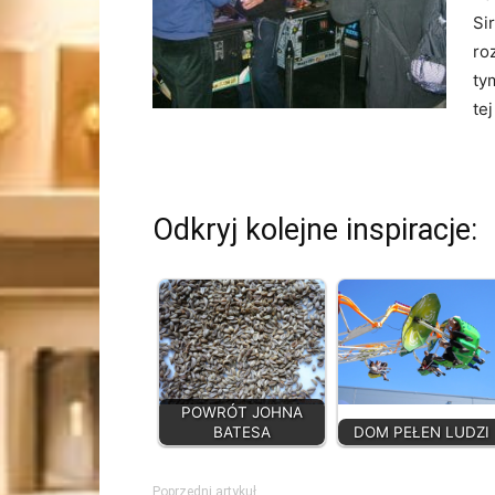
Si
ro
ty
te
Odkryj kolejne inspiracje:
POWRÓT JOHNA
BATESA
DOM PEŁEN LUDZI
Poprzedni artykuł