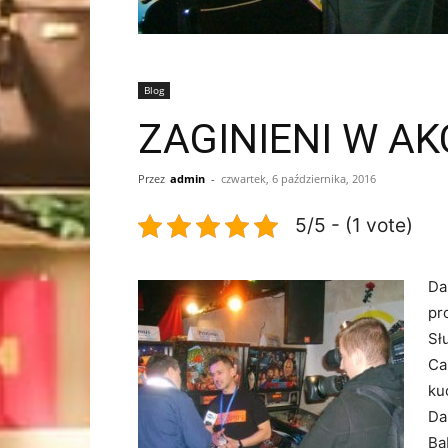
Blog
ZAGINIENI W AK
Przez
admin
-
czwartek, 6 października, 2016
5/5 - (1 vote)
Da
pr
Sł
Ca
ku
Da
Ba