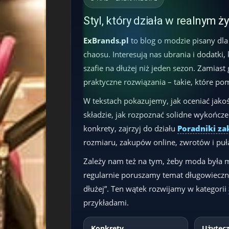
Styl, który działa w realnym ż
ExBrands.pl
to blog o modzie pisany dla
chaosu. Interesują nas ubrania i dodatki,
szafie na dłużej niż jeden sezon. Zamias
praktyczne rozwiązania – takie, które po
W tekstach pokazujemy, jak oceniać jakoś
składzie, jak rozpoznać solidne wykończeni
konkrety, zajrzyj do działu
Poradniki z
rozmiaru, zakupów online, zwrotów i puła
Zależy nam też na tym, żeby moda była
regularnie poruszamy temat długowieczn
dłużej”. Ten wątek rozwijamy w kategorii
przykładami.
Konkrety
Użytec