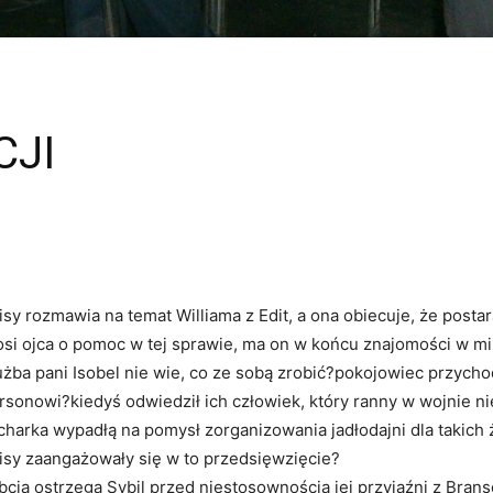
CJI
isy rozmawia na temat Williama z Edit, a ona obiecuje, że posta
osi ojca o pomoc w tej sprawie, ma on w końcu znajomości w mi
użba pani Isobel nie wie, co ze sobą zrobić?pokojowiec przy
rsonowi?kiedyś odwiedził ich człowiek, który ranny w wojnie ni
charka wypadłą na pomysł zorganizowania jadłodajni dla takich 
isy zaangażowały się w to przedsięwzięcie?
bcia ostrzega Sybil przed niestosownością jej przyjaźni z Bra