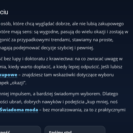
yciu
 osób, które chcą wyglądać dobrze, ale nie lubią zakupowego
 które mają sens: są wygodne, pasują do wielu okazji i zostają w
t gonić za przypadkowymi trendami, stawiamy na proste,
magają podejmować decyzje szybciej i pewniej.
ć bez lupy i doktoratu z krawiectwa: na co zwracać uwagę w
a, kiedy warto dopłacić, a kiedy lepiej odpuścić. Jeśli lubisz
akupowe
– znajdziesz tam wskazówki dotyczące wyboru
pek „okazji”.
 mniej impulsem, a bardziej świadomym wyborem. Dlatego
ości ubrań, dobrych nawyków i podejścia „kup mniej, noś
Świadoma moda
– bez moralizowania, za to z praktycznymi
zność
Spójny styl