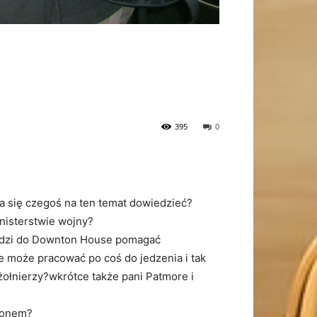
395
0
ra się czegoś na ten temat dowiedzieć?
nisterstwie wojny?
chodzi do Downton House pomagać
e może pracować po coś do jedzenia i tak
żołnierzy?wkrótce także pani Patmore i
nsonem?