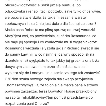
oficerów?oczywiście Sybil już się buntuje, bo
odpoczynku i rehabilitacji potrzebują nie tylko oficerowie,
ale babcia stwierdziła, że takie mieszanie warstw
społecznych i szarż nie jest dobre dla żadnej ze stron?
Matka pana Roberta ma pilną sprawę do swej wnuczki
Mary?jest coś, co powiedziała jej córka Rosamunda, co
nie daje jej spokoju i co koniecznie musi wyjaśnić?otóż
Rosamunda widziała i słyszała jak sir Richard zwracał się
do panny Lawinii, w co najmniej dziwny sposób jak na
dżentelmena?wyglądało to tak jakby jej groził, a ona była
dosyć tym zachowaniem przerażona?starsza pani
wybiera się do Londynu i nie zamierza tego tak zostawić?
O?Brien szuka nowego zajęcia dla swego przyjaciela
Thomasa?wymyśliła, że to on a nie matka pana Matthew
powinien zarządzać teraz Downton House przerobiony
na szpital rehabilitacyjny?ten pomysł przedstawia do
rozpatrzenia pani Chorze?