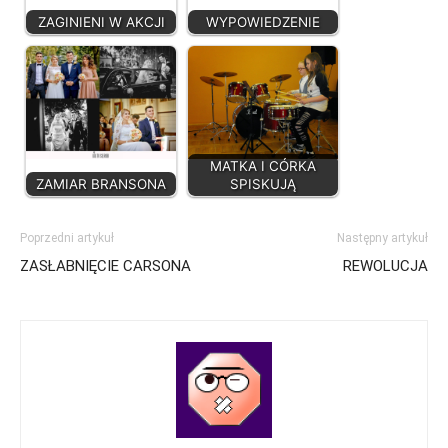
ZAGINIENI W AKCJI
WYPOWIEDZENIE
MATKA I CÓRKA
ZAMIAR BRANSONA
SPISKUJĄ
Poprzedni artykuł
Następny artykuł
ZASŁABNIĘCIE CARSONA
REWOLUCJA