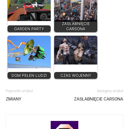
ZASŁABNIĘCIE
GARDEN PARTY
CARSONA
DOM PEŁEN LUDZI
CZAS WOJENNY
Poprzedni artykuł
Następny artykuł
ZMIANY
ZASŁABNIĘCIE CARSONA