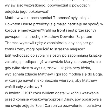
wyjawiając wszystkiego) opowiedział o powodach
odejścia jego pokojowca?
Matthew w okopach spotkał Thomasa?były lokaj z
Downton House przeliczył się mając nadzieję na spokój w
korpusie medycznym?trafił na front i jest przerażony?
powspominali trochę z Matthew Downton ?a potem
Thomas wystawił rękę z zapalniczką, aby snajper go
zranił i żeby mógł opuścić to straszne miejsce?
Edit wchodząc do sypialni siostry po zapomnianą książkę
zastała ją modląca się? wprawdzie Mary zaprzeczyła, ale
gdy tylko siostra wyszła, znowu uklękła przy łóżku,
wyciągnęła zdjęcie Matthew i gorąco modliła się do Boga,
w którego nawet niekoniecznie wierzyła, aby Matthew
wrócił cały z zdrowy ?
W kwietniu 1917 roku William dostał w końcu wezwanie
przed komisje wojskową?poprosił Daisy, aby podarowała
mu swoje zdjęcie ?pan Carson za pozwoleniem państwa