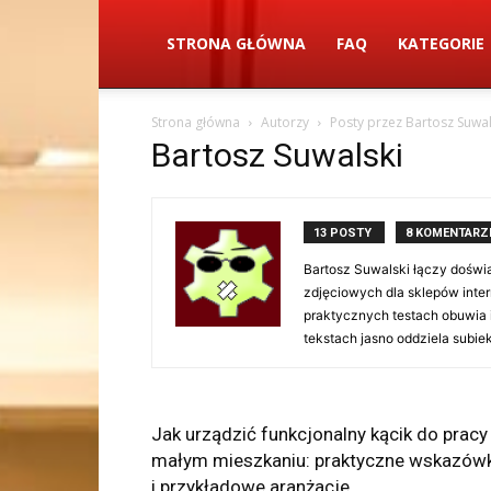
STRONA GŁÓWNA
FAQ
KATEGORIE
Strona główna
Autorzy
Posty przez Bartosz Suwal
Bartosz Suwalski
13 POSTY
8 KOMENTARZ
Bartosz Suwalski łączy doświa
zdjęciowych dla sklepów inter
praktycznych testach obuwia i
tekstach jasno oddziela subi
Jak urządzić funkcjonalny kącik do pracy
małym mieszkaniu: praktyczne wskazówk
i przykładowe aranżacje