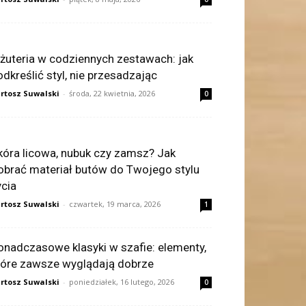
iżuteria w codziennych zestawach: jak
odkreślić styl, nie przesadzając
rtosz Suwalski
-
środa, 22 kwietnia, 2026
0
kóra licowa, nubuk czy zamsz? Jak
obrać materiał butów do Twojego stylu
ycia
rtosz Suwalski
-
czwartek, 19 marca, 2026
1
onadczasowe klasyki w szafie: elementy,
tóre zawsze wyglądają dobrze
rtosz Suwalski
-
poniedziałek, 16 lutego, 2026
0