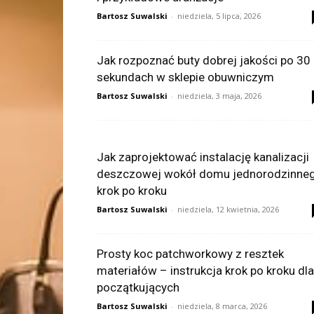
Bartosz Suwalski
-
niedziela, 5 lipca, 2026
Jak rozpoznać buty dobrej jakości po 30
sekundach w sklepie obuwniczym
Bartosz Suwalski
-
niedziela, 3 maja, 2026
Jak zaprojektować instalację kanalizacji
deszczowej wokół domu jednorodzinne
krok po kroku
Bartosz Suwalski
-
niedziela, 12 kwietnia, 2026
Prosty koc patchworkowy z resztek
materiałów – instrukcja krok po kroku dla
początkujących
Bartosz Suwalski
-
niedziela, 8 marca, 2026