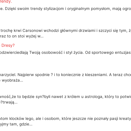
trendy.
dzie. Dzięki swoim trendy stylizacjom i oryginalnym pomysłom, mają o
rochę krwi Carsonowi wchodzi głównymi drzwiami i szczyci się tym, 
az to on stoi wyżej w…
 Dresy?
- odzwierciedlają Twoją osobowość i styl życia. Od sportowego entuzj
marzyciel. Najpierw spodnie ? i to koniecznie z kieszeniami. A teraz
bie wyobraża…
ość,że to będzie syn?byli nawet z królem u astrologa, który to potwie
ję?trwają…
tom klocków lego, ale i osobom, które jeszcze nie poznały pasji krea
zyjmy tam, gdzie…