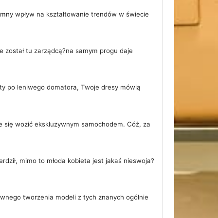
gromny wpływ na kształtowanie trendów w świecie
że został tu zarządcą?na samym progu daje
asty po leniwego domatora, Twoje dresy mówią
 chce się wozić ekskluzywnym samochodem. Cóż, za
rdził, mimo to młoda kobieta jest jakaś nieswoja?
tywnego tworzenia modeli z tych znanych ogólnie