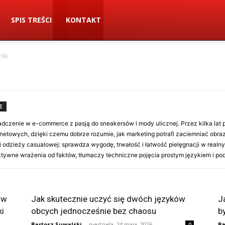
SPIS TREŚCI
KONTAKT
ski
E
dczenie w e-commerce z pasją do sneakersów i mody ulicznej. Przez kilka lat p
netowych, dzięki czemu dobrze rozumie, jak marketing potrafi zaciemniać obraz 
 odzieży casualowej: sprawdza wygodę, trwałość i łatwość pielęgnacji w realny
ektywne wrażenia od faktów, tłumaczy techniczne pojęcia prostym językiem i p
 w
Jak skutecznie uczyć się dwóch języków
J
i
obcych jednocześnie bez chaosu
b
Bartosz Suwalski
-
niedziela, 24 maja, 2026
Ba
0