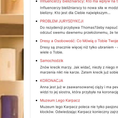
Influencerzy bieliźniarscy: Kto ma wpływ na 
Influencerzy bieliźniarscy to nowa siła w mo
bielizny. Kto jest dla Ciebie największym…
PROBLEM JURYSDYKCJI
Do rezydencji przybywa Thomas?żeby napsuć t
odczuć swemu dawnemu przełożonemu, że ter
Dresy a Osobowość: Co Mówią o Tobie Twoje
Dresy są znacznie więcej niż tylko ubraniem 
wiele o Tobie.
Samochodzik
Znów krecik marzy. Jak widać, niezły z niego 
marzenia nikt nie karze. Zatem krecik już so
KORONACJA
Anna jest już w zaawansowanej ciąży i ma pewn
widzi to jej siostra, która przybyła na koronac
Muzeum Lego Karpacz
Muzeum lego Karpacz poleca nie tylko pasjona
klocków. Odwiedzając Karpacz konieczny zajr