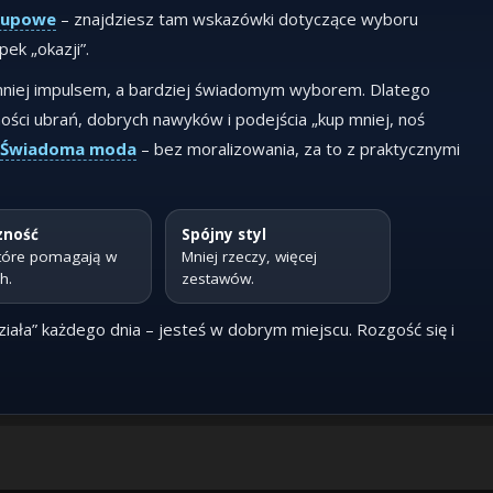
akupowe
– znajdziesz tam wskazówki dotyczące wyboru
ek „okazji”.
mniej impulsem, a bardziej świadomym wyborem. Dlatego
ści ubrań, dobrych nawyków i podejścia „kup mniej, noś
Świadoma moda
– bez moralizowania, za to z praktycznymi
zność
Spójny styl
 które pomagają w
Mniej rzeczy, więcej
h.
zestawów.
ziała” każdego dnia – jesteś w dobrym miejscu. Rozgość się i