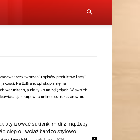
racował przy tworzeniu opisów produktów i sesji
jakości. Na ExBrands.pl skupia się na
ch warunkach, a nie tylko na zdjęciach. W swoich
odpowiada, jak kupować online bez rozczarowań.
ak stylizować sukienki midi zimą, żeby
yło ciepło i wciąż bardzo stylowo
rtosz Suwalski
-
piątek, 8 maja, 2026
0