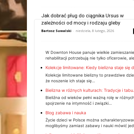
Jak dobrać pług do ciągnika Ursus w
zależności od mocy i rodzaju gleby
Bartosz Suwalski
-
niedziela, 8 lutego, 2026
W Downton House panuje wielkie zamieszanie?wł
rehabilitacji potrzebują nie tylko oficerowie, a
Kolekcje limitowane: Kiedy bielizna staje się 
Kolekcje limitowane bielizny to prawdziwe dzi
że noszenie ich staje się…
Bielizna w różnych kulturach: Tradycje i tabu
Bieliźna od wieków pełni ważną rolę w różnych 
spojrzenie na intymność i związki…
Blog zabawa i nauka
Życie dzieci w Polsce można scharakteryzować
moglibyśmy zamiast zabawy i nauki mówić jedy