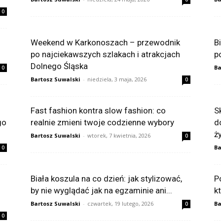
0
Weekend w Karkonoszach – przewodnik
B
po najciekawszych szlakach i atrakcjach
p
Dolnego Śląska
Ba
0
Bartosz Suwalski
-
niedziela, 3 maja, 2026
0
Fast fashion kontra slow fashion: co
S
go
realnie zmieni twoje codzienne wybory
d
ż
Bartosz Suwalski
-
wtorek, 7 kwietnia, 2026
0
Ba
0
Biała koszula na co dzień: jak stylizować,
P
by nie wyglądać jak na egzaminie ani...
k
Bartosz Suwalski
-
czwartek, 19 lutego, 2026
Ba
0
0