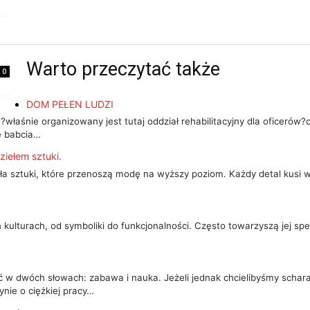
Warto przeczytać także
0
DOM PEŁEN LUDZI
aśnie organizowany jest tutaj oddział rehabilitacyjny dla oficerów?oc
le babcia…
dziełem sztuki.
eła sztuki, które przenoszą modę na wyższy poziom. Każdy detal kusi wy
.
kulturach, od symboliki do funkcjonalności. Często towarzyszą jej spec
 w dwóch słowach: zabawa i nauka. Jeżeli jednak chcielibyśmy scharak
nie o ciężkiej pracy…