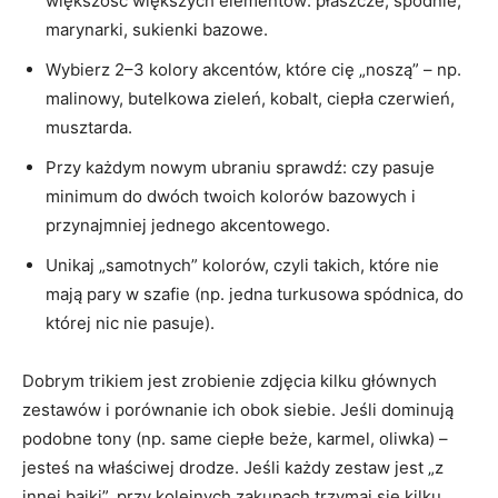
większość większych elementów: płaszcze, spodnie,
marynarki, sukienki bazowe.
Wybierz 2–3 kolory akcentów, które cię „noszą” – np.
malinowy, butelkowa zieleń, kobalt, ciepła czerwień,
musztarda.
Przy każdym nowym ubraniu sprawdź: czy pasuje
minimum do dwóch twoich kolorów bazowych i
przynajmniej jednego akcentowego.
Unikaj „samotnych” kolorów, czyli takich, które nie
mają pary w szafie (np. jedna turkusowa spódnica, do
której nic nie pasuje).
Dobrym trikiem jest zrobienie zdjęcia kilku głównych
zestawów i porównanie ich obok siebie. Jeśli dominują
podobne tony (np. same ciepłe beże, karmel, oliwka) –
jesteś na właściwej drodze. Jeśli każdy zestaw jest „z
innej bajki”, przy kolejnych zakupach trzymaj się kilku