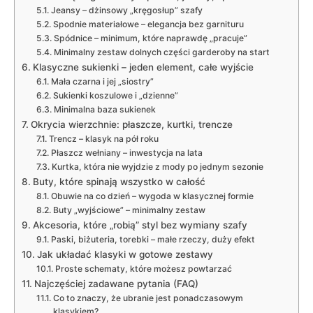
Jeansy – dżinsowy „kręgosłup” szafy
Spodnie materiałowe – elegancja bez garnituru
Spódnice – minimum, które naprawdę „pracuje”
Minimalny zestaw dolnych części garderoby na start
Klasyczne sukienki – jeden element, całe wyjście
Mała czarna i jej „siostry”
Sukienki koszulowe i „dzienne”
Minimalna baza sukienek
Okrycia wierzchnie: płaszcze, kurtki, trencze
Trencz – klasyk na pół roku
Płaszcz wełniany – inwestycja na lata
Kurtka, która nie wyjdzie z mody po jednym sezonie
Buty, które spinają wszystko w całość
Obuwie na co dzień – wygoda w klasycznej formie
Buty „wyjściowe” – minimalny zestaw
Akcesoria, które „robią” styl bez wymiany szafy
Paski, biżuteria, torebki – małe rzeczy, duży efekt
Jak układać klasyki w gotowe zestawy
Proste schematy, które możesz powtarzać
Najczęściej zadawane pytania (FAQ)
Co to znaczy, że ubranie jest ponadczasowym
klasykiem?