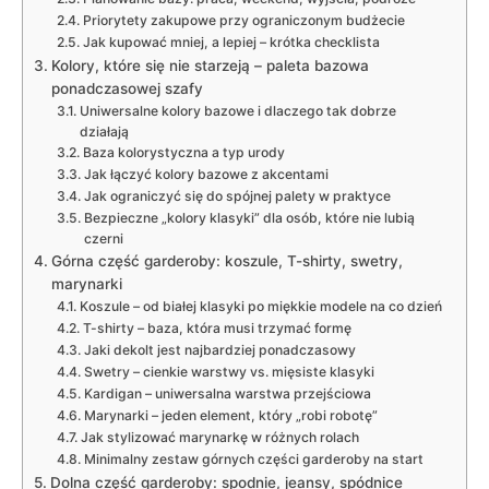
Priorytety zakupowe przy ograniczonym budżecie
Jak kupować mniej, a lepiej – krótka checklista
Kolory, które się nie starzeją – paleta bazowa
ponadczasowej szafy
Uniwersalne kolory bazowe i dlaczego tak dobrze
działają
Baza kolorystyczna a typ urody
Jak łączyć kolory bazowe z akcentami
Jak ograniczyć się do spójnej palety w praktyce
Bezpieczne „kolory klasyki” dla osób, które nie lubią
czerni
Górna część garderoby: koszule, T-shirty, swetry,
marynarki
Koszule – od białej klasyki po miękkie modele na co dzień
T-shirty – baza, która musi trzymać formę
Jaki dekolt jest najbardziej ponadczasowy
Swetry – cienkie warstwy vs. mięsiste klasyki
Kardigan – uniwersalna warstwa przejściowa
Marynarki – jeden element, który „robi robotę”
Jak stylizować marynarkę w różnych rolach
Minimalny zestaw górnych części garderoby na start
Dolna część garderoby: spodnie, jeansy, spódnice