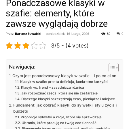
Ponadczasowe klasyki w
szafie: elementy, które
zawsze wyglądają dobrze
Przez
Bartosz Suwalski
-
poniedziałek, 16 lutego, 2026
89
0
3/5 - (4 votes)
Nawigacja:
Czym jest ponadczasowy klasyk w szafie – i po co ci on
Klasyk w szafie: prosta definicja, konkretne korzyści
Klasyk vs. trend – zasadnicza różnica
Jak rozpoznać rzecz, która się nie zestarzeje
Dlaczego klasyki oszczędzają czas, pieniądze i miejsce
Fundament: jak dobrać klasyki do sylwetki, stylu życia i
budżetu
Proporcje sylwetki a kroje, które się sprawdzają
Ubrania, które pracują na twoją codzienność
Planowanie bazy: praca, weekend, wyjścia, podróże