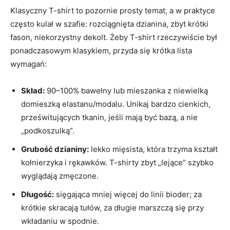
Klasyczny T-shirt to pozornie prosty temat, a w praktyce
często kulał w szafie: rozciągnięta dzianina, zbyt krótki
fason, niekorzystny dekolt. Żeby T-shirt rzeczywiście był
ponadczasowym klasykiem, przyda się krótka lista
wymagań:
Skład:
90–100% bawełny lub mieszanka z niewielką
domieszką elastanu/modalu. Unikaj bardzo cienkich,
prześwitujących tkanin, jeśli mają być bazą, a nie
„podkoszulką”.
Grubość dzianiny:
lekko mięsista, która trzyma kształt
kołnierzyka i rękawków. T-shirty zbyt „lejące” szybko
wyglądają zmęczone.
Długość:
sięgająca mniej więcej do linii bioder; za
krótkie skracają tułów, za długie marszczą się przy
wkładaniu w spodnie.