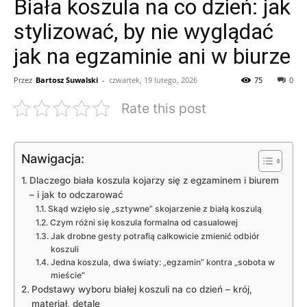
Biała koszula na co dzień: jak
stylizować, by nie wyglądać
jak na egzaminie ani w biurze
Przez
Bartosz Suwalski
-
czwartek, 19 lutego, 2026
75
0
Rate this post
Nawigacja:
Dlaczego biała koszula kojarzy się z egzaminem i biurem
– i jak to odczarować
Skąd wzięło się „sztywne” skojarzenie z białą koszulą
Czym różni się koszula formalna od casualowej
Jak drobne gesty potrafią całkowicie zmienić odbiór
koszuli
Jedna koszula, dwa światy: „egzamin” kontra „sobota w
mieście”
Podstawy wyboru białej koszuli na co dzień – krój,
materiał, detale