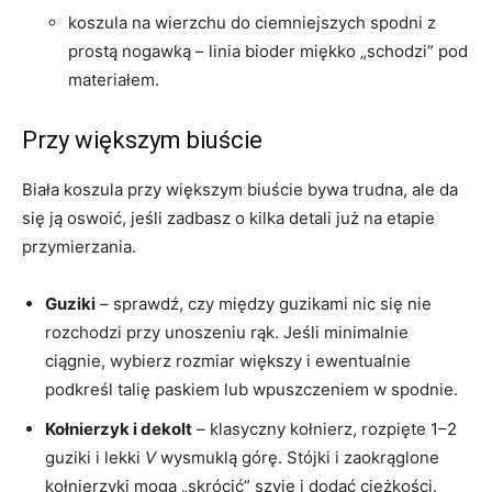
koszula na wierzchu do ciemniejszych spodni z
prostą nogawką – linia bioder miękko „schodzi” pod
materiałem.
Przy większym biuście
Biała koszula przy większym biuście bywa trudna, ale da
się ją oswoić, jeśli zadbasz o kilka detali już na etapie
przymierzania.
Guziki
– sprawdź, czy między guzikami nic się nie
rozchodzi przy unoszeniu rąk. Jeśli minimalnie
ciągnie, wybierz rozmiar większy i ewentualnie
podkreśl talię paskiem lub wpuszczeniem w spodnie.
Kołnierzyk i dekolt
– klasyczny kołnierz, rozpięte 1–2
guziki i lekki
V
wysmuklą górę. Stójki i zaokrąglone
kołnierzyki mogą „skrócić” szyję i dodać ciężkości.