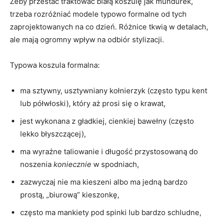
Żeby przestać traktować białą koszulę jak mundurek,
trzeba rozróżniać modele typowo formalne od tych
zaprojektowanych na co dzień. Różnice tkwią w detalach,
ale mają ogromny wpływ na odbiór stylizacji.
Typowa koszula formalna:
ma sztywny, usztywniany kołnierzyk (często typu kent
lub półwłoski), który aż prosi się o krawat,
jest wykonana z gładkiej, cienkiej bawełny (często
lekko błyszczącej),
ma wyraźne taliowanie i długość przystosowaną do
noszenia
koniecznie
w spodniach,
zazwyczaj nie ma kieszeni albo ma jedną bardzo
prostą, „biurową” kieszonkę,
często ma mankiety pod spinki lub bardzo schludne,