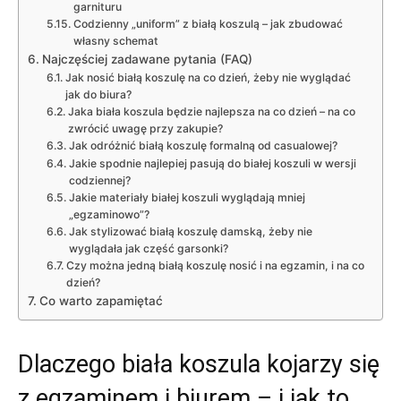
garnituru
Codzienny „uniform” z białą koszulą – jak zbudować
własny schemat
Najczęściej zadawane pytania (FAQ)
Jak nosić białą koszulę na co dzień, żeby nie wyglądać
jak do biura?
Jaka biała koszula będzie najlepsza na co dzień – na co
zwrócić uwagę przy zakupie?
Jak odróżnić białą koszulę formalną od casualowej?
Jakie spodnie najlepiej pasują do białej koszuli w wersji
codziennej?
Jakie materiały białej koszuli wyglądają mniej
„egzaminowo”?
Jak stylizować białą koszulę damską, żeby nie
wyglądała jak część garsonki?
Czy można jedną białą koszulę nosić i na egzamin, i na co
dzień?
Co warto zapamiętać
Dlaczego biała koszula kojarzy się
z egzaminem i biurem – i jak to