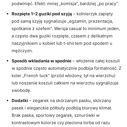
podwinięć. Efekt: mniej „komisja”, bardziej „po pracy”.
Rozpięte 1–2 guziki pod szyją
– kołnierzyk zapięty
pod samą szyję sygnalizuje „egzamin, prezentacja,
spotkanie z szefem”. Wersja casual to minimum jeden,
a często dwa guziki rozpięte, czasem z delikatnym
naszyjnikiem u kobiet lub t-shirtem pod spodem u
mężczyzn.
Sposób wkładania w spodnie
– włożenie całej koszuli
w spodnie często automatycznie podbija formalność. Z
kolei „French tuck” (przód włożony, tył na wierzchu)
lub noszenie koszuli całkiem na wierzchu sygnalizuje
swobodę.
Dodatki
– zegarek na skórzanym pasku, skórzany
pasek i eleganckie półbuty podbiją biurowy klimat.
Brak paska, sportowy zegarek, sznurówki w
kontrastowym kolorze czy pleciona torba od razu