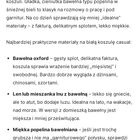
koszuli. Gładka, cieniutka bawełna typu popelina w
śnieżnej bieli to klasyk na rozmowy o pracę i pod
garnitur. Na co dzień sprawdzają się mniej „idealne”
materiały – z fakturą, delikatnym splotem, lekko miękkie.
Najbardziej praktyczne materiały na białą koszulę casual:
Bawełna oxford
– gęsty splot, delikatna faktura,
koszula sprawia wrażenie bardziej „mięsistej” i
swobodnej. Bardzo dobrze wygląda z dżinsami,
chinosami, szortami.
Len lub mieszanka lnu z bawełną
– lekko się gniecie,
ale to atut, bo dodaje luzu. Idealna na lato, na wakacje,
nad morze. W wersji z domieszką bawełny jest
miększa i mniej prześwitująca.
Miękka popelina bawełniana
– jeśli jest trochę
grubsza i nie ma „garniturowego” połysku, sprawdzi