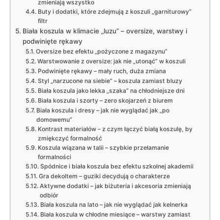
zmieniają wszystko
Buty i dodatki, które zdejmują z koszuli „garniturowy”
filtr
Biała koszula w klimacie „luzu” – oversize, warstwy i
podwinięte rękawy
Oversize bez efektu „pożyczone z magazynu”
Warstwowanie z oversize: jak nie „utonąć” w koszuli
Podwinięte rękawy – mały ruch, duża zmiana
Styl „narzucone na siebie” – koszula zamiast bluzy
Biała koszula jako lekka „szaka” na chłodniejsze dni
Biała koszula i szorty – zero skojarzeń z biurem
Biała koszula i dresy – jak nie wyglądać jak „po
domowemu”
Kontrast materiałów – z czym łączyć białą koszulę, by
zmiękczyć formalność
Koszula wiązana w talii – szybkie przełamanie
formalności
Spódnice i biała koszula bez efektu szkolnej akademii
Gra dekoltem – guziki decydują o charakterze
Aktywne dodatki – jak biżuteria i akcesoria zmieniają
odbiór
Biała koszula na lato – jak nie wyglądać jak kelnerka
Biała koszula w chłodne miesiące – warstwy zamiast