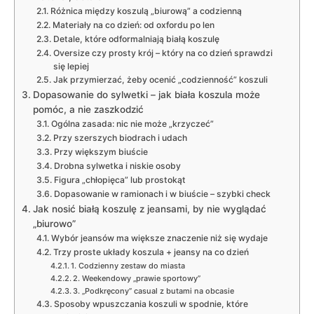
Różnica między koszulą „biurową” a codzienną
Materiały na co dzień: od oxfordu po len
Detale, które odformalniają białą koszulę
Oversize czy prosty krój – który na co dzień sprawdzi
się lepiej
Jak przymierzać, żeby ocenić „codzienność” koszuli
Dopasowanie do sylwetki – jak biała koszula może
pomóc, a nie zaszkodzić
Ogólna zasada: nic nie może „krzyczeć”
Przy szerszych biodrach i udach
Przy większym biuście
Drobna sylwetka i niskie osoby
Figura „chłopięca” lub prostokąt
Dopasowanie w ramionach i w biuście – szybki check
Jak nosić białą koszulę z jeansami, by nie wyglądać
„biurowo”
Wybór jeansów ma większe znaczenie niż się wydaje
Trzy proste układy koszula + jeansy na co dzień
1. Codzienny zestaw do miasta
2. Weekendowy „prawie sportowy”
3. „Podkręcony” casual z butami na obcasie
Sposoby wpuszczania koszuli w spodnie, które