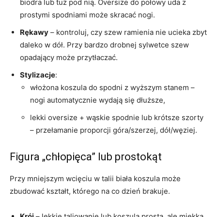
biodra lub tuż pod nią. Oversize do połowy uda z
prostymi spodniami może skracać nogi.
Rękawy
– kontroluj, czy szew ramienia nie ucieka zbyt
daleko w dół. Przy bardzo drobnej sylwetce szew
opadający może przytłaczać.
Stylizacje
:
włożona koszula do spodni z wyższym stanem –
nogi automatycznie wydają się dłuższe,
lekki oversize + wąskie spodnie lub krótsze szorty
– przełamanie proporcji góra/szerzej, dół/węziej.
Figura „chłopięca” lub prostokąt
Przy mniejszym wcięciu w talii biała koszula może
zbudować kształt, którego na co dzień brakuje.
Krój
– lekkie taliowanie lub koszula prosta, ale miękka,