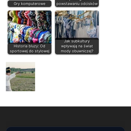
Gry komputerowe
powstawaniu odcisków
Jak subkultury
Historia bluzy: Od
wpływają na świat
sportowej do stylowej
mody obuwniczej?