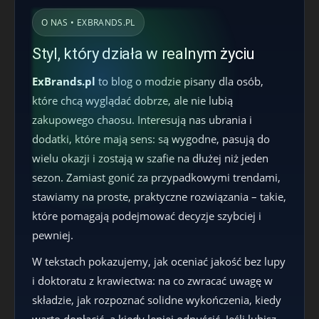
O NAS • EXBRANDS.PL
Styl, który działa w realnym życiu
ExBrands.pl
to blog o modzie pisany dla osób,
które chcą wyglądać dobrze, ale nie lubią
zakupowego chaosu. Interesują nas ubrania i
dodatki, które mają sens: są wygodne, pasują do
wielu okazji i zostają w szafie na dłużej niż jeden
sezon. Zamiast gonić za przypadkowymi trendami,
stawiamy na proste, praktyczne rozwiązania – takie,
które pomagają podejmować decyzje szybciej i
pewniej.
W tekstach pokazujemy, jak oceniać jakość bez lupy
i doktoratu z krawiectwa: na co zwracać uwagę w
składzie, jak rozpoznać solidne wykończenia, kiedy
warto dopłacić, a kiedy lepiej odpuścić. Jeśli lubisz