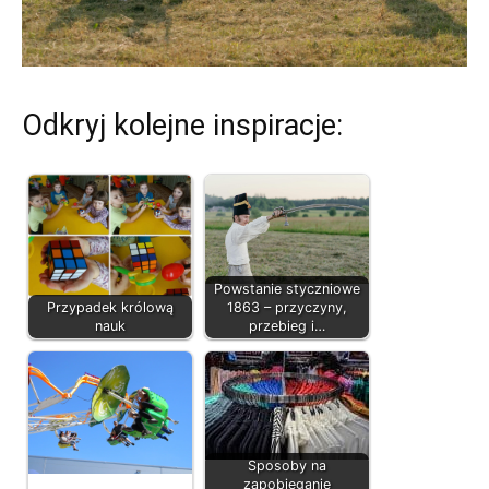
Odkryj kolejne inspiracje:
Powstanie styczniowe
Przypadek królową
1863 – przyczyny,
nauk
przebieg i…
Sposoby na
zapobieganie