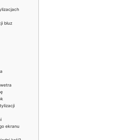
ylizacjach
i bluz
ka
swetra
bę
ok
ylizacji
i
ego ekranu