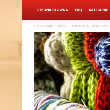
STRONA GŁÓWNA
FAQ
KATEGORIE
Strona główna
Moda
Historia bluzy: Od sportowej