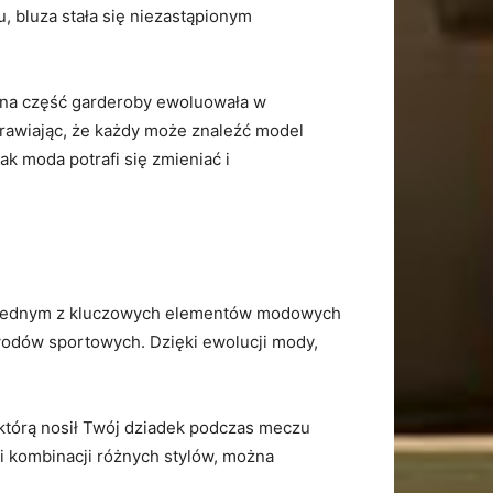
, bluza stała⁤ się niezastąpionym
zna ‌część garderoby ewoluowała w
sprawiając, że każdy może znaleźć model
ak moda potrafi się zmieniać i
ę jednym z‍ kluczowych elementów modowych
zawodów sportowych. ⁢Dzięki ewolucji mody,
,⁣ którą nosił Twój dziadek podczas meczu
ęki kombinacji różnych stylów, można