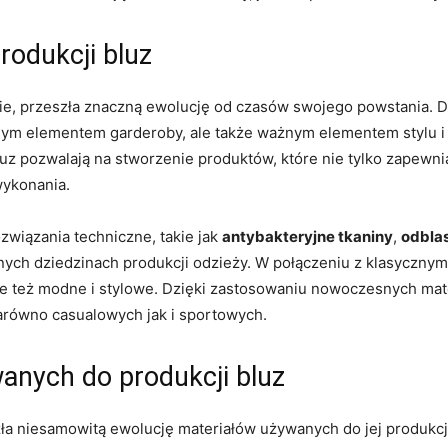
rodukcji bluz
e, przeszła znaczną ⁤ewolucję od czasów ⁢swojego ⁢powstania.​ 
nalnym elementem garderoby,​ ale także ważnym elementem stylu
z pozwalają na‌ stworzenie ‍produktów, które‍ nie ​tylko zapewni
wykonania.
związania techniczne, takie jak
antybakteryjne tkaniny
,
odbla
nych dziedzinach produkcji odzieży.⁤ W połączeniu⁤ z klasyczny
⁢ale też modne i stylowe. Dzięki zastosowaniu nowoczesnych materi
arówno⁣ casualowych ⁢jak‌ i sportowych.
anych do​ produkcji bluz
a⁣ niesamowitą ewolucję‌ materiałów używanych do jej produkcji