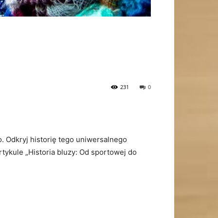
231
0
go. Odkryj historię tego uniwersalnego
ykule „Historia bluzy: Od sportowej do⁤