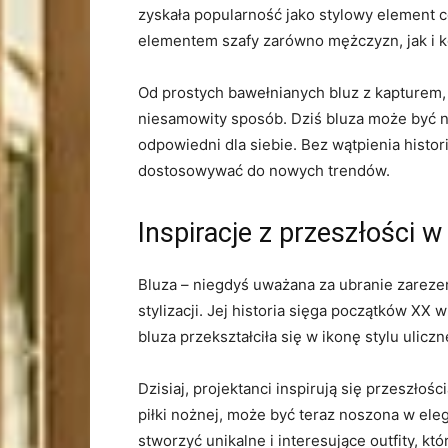
‌zyskała ⁤popularność jako stylowy ⁤element 
elementem szafy ⁤zarówno​ mężczyzn, jak ⁣i ​k
Od prostych bawełnianych bluz z kapturem,
niesamowity ⁤sposób. Dziś bluza może być‍ 
odpowiedni dla siebie. Bez ​wątpienia histor
dostosowywać do nowych ⁢trendów.
Inspiracje z przeszłości​ 
Bluza – niegdyś uważana za ubranie zarez
⁢stylizacji. Jej historia sięga‍ początków‌ X
bluza przekształciła się w ikonę stylu ⁣ul
Dzisiaj, projektanci inspirują⁢ się przeszło
piłki nożnej, może być teraz‌ noszona w eleg
stworzyć unikalne i interesujące outfity, któ