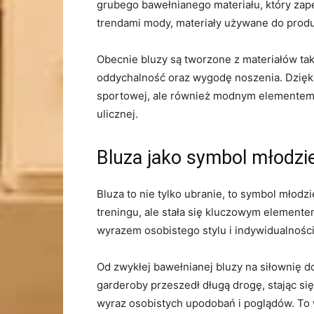
grubego bawełnianego materiału, który zape
trendami mody,‍ materiały ⁤używane do prod
Obecnie bluzy są tworzone‌ z materiałów⁢ tak
oddychalność oraz​ wygodę noszenia. Dzięki
sportowej, ale również modnym elementem str
ulicznej.
Bluza jako symbol młodz
Bluza‍ to ⁤nie tylko ubranie,‌ to⁢ symbol młod
treningu, ale ⁤stała się kluczowym elementem
wyrazem osobistego stylu i indywidualności
Od⁤ zwykłej⁣ bawełnianej bluzy⁣ na ⁢siłownię
garderoby przeszedł długą drogę, stając się
wyraz osobistych ⁤upodobań⁤ i poglądów. To 