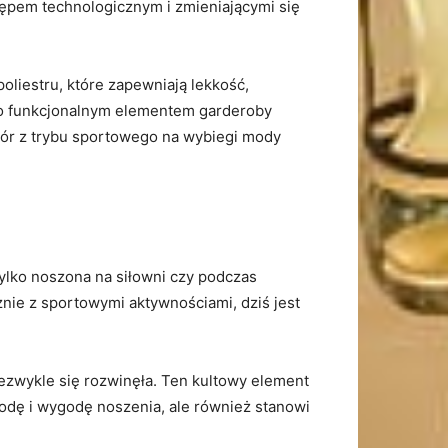
ępem technologicznym i ‌zmieniającymi się
poliestru, które zapewniają lekkość,
lko funkcjonalnym ‍elementem garderoby
ubiór z trybu sportowego na wybiegi mody
e⁤ tylko noszona na siłowni czy podczas
ie z‌ sportowymi aktywnościami,⁤ dziś⁣ jest
iezwykle ‍się rozwinęła. Ten kultowy element⁤
bodę i wygodę noszenia, ⁤ale również stanowi