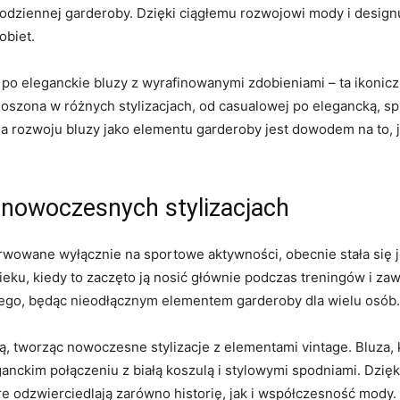
‍codziennej garderoby. Dzięki ciągłemu rozwojowi ⁣mody i designu
obiet.
 po eleganckie bluzy z wyrafinowanymi zdobieniami – ta ikonic
noszona‍ w⁤ różnych stylizacjach, od casualowej po elegancką, 
ia rozwoju bluzy‍ jako elementu garderoby jest dowodem na ​to, j
w ‌nowoczesnych stylizacjach
erwowane wyłącznie na sportowe aktywności, obecnie stała si
X wieku, kiedy to zaczęto ‍ją nosić głównie ⁤podczas treningów i 
icznego, będąc nieodłącznym elementem garderoby dla wielu osób.
ścią, tworząc nowoczesne stylizacje z ⁤elementami ‍vintage. Bluza
anckim ‍połączeniu z białą koszulą‍ i stylowymi ‍spodniami. Dzi
re‍ odzwierciedlają zarówno historię, jak​ i ‍współczesność mody.