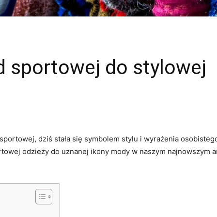
Od sportowej do stylowej
⁤sportowej, dziś stała się symbolem stylu i wyrażenia ⁣osobiste
rtowej odzieży do ⁤uznanej ikony mody ⁢w naszym najnowszym art