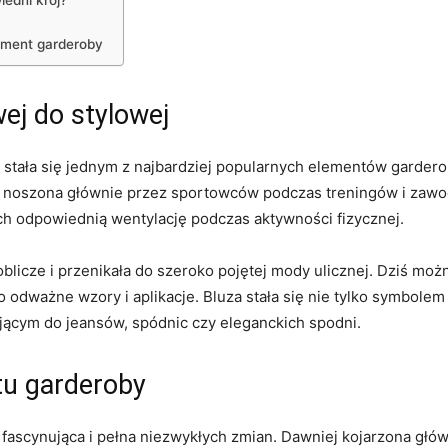
iedni krój?
ement⁣ garderoby
wej do stylowej
tała się jednym z najbardziej popularnych elementów​ garderoby
to była noszona głównie przez sportowców podczas ‍treningów i z
ych odpowiednią ⁣wentylację podczas aktywności fizycznej.
licze i przenikała do szeroko ⁣pojętej mody​ ulicznej. Dziś moż
 odważne ⁣wzory i aplikacje. Bluza stała się nie tylko symbolem
jącym‌ do jeansów, spódnic czy ‌eleganckich‌ spodni.
tu ‍garderoby
st fascynująca i pełna ⁣niezwykłych‌ zmian. Dawniej kojarzona⁢ g