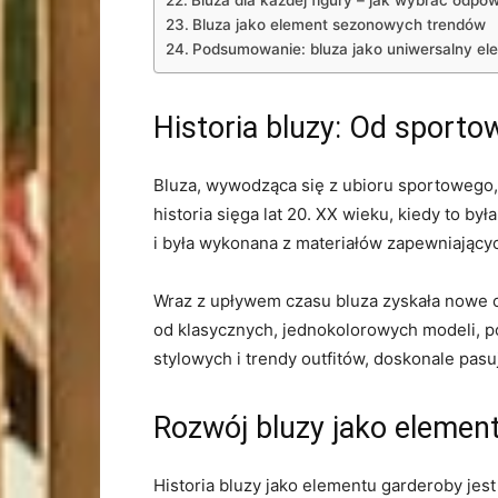
Bluza dla każdej⁢ figury – jak wybrać odpow
Bluza jako element ​sezonowych ⁢trendów
Podsumowanie: bluza jako⁢ uniwersalny el
Historia ⁤bluzy: Od sporto
Bluza, wywodząca się z ubioru sportowego, s
historia ​sięga lat⁢ 20. ‍XX ⁤wieku, kiedy 
i⁢ była wykonana‌ z materiałów⁢ zapewniając
Wraz z upływem czasu bluza zyskała nowe⁢ ob
od klasycznych,⁢ jednokolorowych modeli, po
stylowych i trendy ⁤outfitów, doskonale pasu
Rozwój bluzy⁤ jako elemen
Historia ⁢bluzy jako⁣ elementu garderoby‍ je