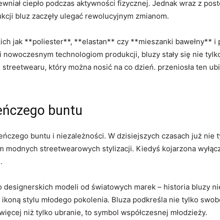
wniał ciepło podczas aktywności fizycznej. Jednak wraz z post
ukcji‍ bluz zaczęły ulegać rewolucyjnym zmianom.
ich jak **poliester**, **elastan**‍ czy **mieszanki bawełny** i 
 nowoczesnym technologiom produkcji, ⁢bluzy stały się nie‌ ty
eetwearu,‍ który​ można nosić‌ na ⁤co ‍dzień. przeniosła ten⁣ 
ieńczego buntu
zieńczego‌ buntu i⁤ niezależności.⁤ W‌ dzisiejszych czasach już ni
 modnych streetwearowych⁣ stylizacji. Kiedyś ‌kojarzona ⁣wyłączn
.
 do designerskich modeli od światowych marek – historia bluzy n
 ikoną⁣ stylu młodego pokolenia. Bluza podkreśla nie tylko swo
więcej‍ niż tylko ubranie, to symbol współczesnej młodzieży.