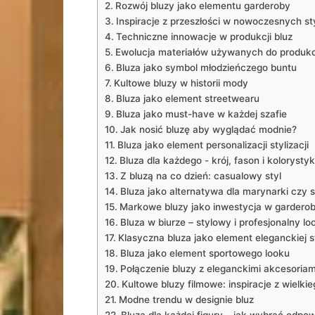
Rozwój bluzy⁤ jako elementu ‍garderoby
Inspiracje z przeszłości​ w ‌nowoczesnych st
Techniczne innowacje w‌ produkcji bluz
Ewolucja‌ materiałów używanych do​ produkcj
Bluza jako symbol młodzieńczego buntu
Kultowe bluzy w historii mody
Bluza jako element streetwearu
Bluza‍ jako must-have w każdej szafie
Jak nosić bluzę aby ⁣wyglądać ​modnie?
Bluza jako element personalizacji‌ stylizacji
Bluza dla​ każdego ‍- krój, fason i kolorysty
Z bluzą na ⁢co dzień: casualowy styl
Bluza jako alternatywa dla marynarki czy 
Markowe bluzy jako inwestycja w gardero
Bluza w biurze – stylowy i ‍profesjonalny ⁢lo
Klasyczna bluza jako element eleganckiej st
Bluza jako element sportowego looku
Połączenie⁤ bluzy z eleganckimi akcesoriam
Kultowe bluzy‌ filmowe: inspiracje z ⁣wielki
Modne trendu ⁣w designie⁤ bluz