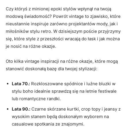
Czy któryś z minionej epoki stylów ‍wpłynął ⁣na twoją
modową świadomość?⁤ Powrót vintage to zjawisko, które
nieustannie ‍inspiruje ⁣zarówno ​projektantów mody, jak i
miłośników⁤ stylu⁣ retro. ‌W dzisiejszym poście przyjrzymy
się, które ⁤style z ⁤przeszłości ⁢wracają do łask ‍i jak można
je⁤ nosić na różne okazje.
Oto kilka ‌vintage ⁣inspiracji ⁣na⁣ różne okazje, które mogą
stanowić ​doskonałą bazę dla⁣ twojej ⁤stylizacji:
Lata 70.:
Rozkloszowane spódnice i luźne bluzki⁢ w​
stylu boho ⁤idealnie sprawdzą się ⁣na​ letnie festiwale
lub romantyczne randki.
Lata 90.:
Czarne ​skórzane kurtki, crop topy i jeansy z‌
wysokim‌ stanem będą doskonałym wyborem na
casualowe spotkania ze znajomymi.