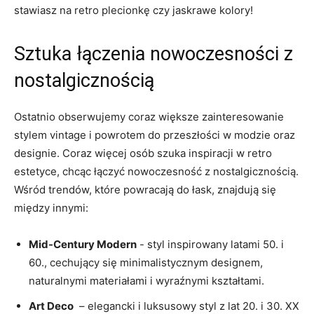
stawiasz⁢ na retro plecionkę⁢ czy jaskrawe kolory!
Sztuka łączenia‌ nowoczesności‌ z
nostalgicznością
Ostatnio obserwujemy ⁤coraz większe ⁢zainteresowanie
stylem vintage i ⁢powrotem​ do przeszłości w modzie oraz
designie. Coraz więcej osób szuka inspiracji ​w ‌retro
⁤estetyce, chcąc łączyć nowoczesność‌ z nostalgicznością.
Wśród ⁤trendów, które powracają do ⁢łask, ⁤znajdują się
między innymi:
Mid-Century ⁣Modern
-⁣ styl inspirowany⁤ latami 50. i
60., cechujący się minimalistycznym designem,
naturalnymi materiałami i wyraźnymi kształtami.
Art Deco
‍ – elegancki i luksusowy styl z lat‍ 20. i 30. XX⁤