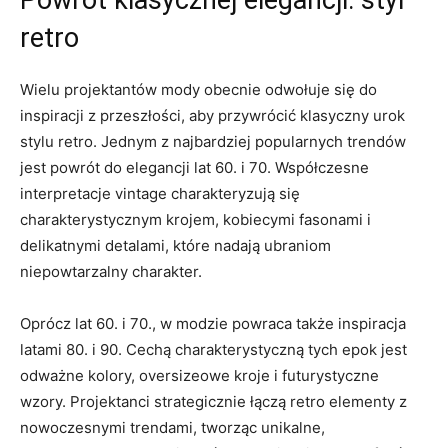
⁢retro
Wielu projektantów mody obecnie odwołuje⁣ się do​
inspiracji z przeszłości, aby przywrócić klasyczny⁢ urok⁣
stylu retro. Jednym z ⁤najbardziej ⁣popularnych trendów
jest powrót ‌do elegancji ⁢lat 60. i 70. Współczesne
interpretacje vintage charakteryzują się
charakterystycznym ‌krojem, kobiecymi fasonami i
⁢delikatnymi detalami, które nadają ubraniom
niepowtarzalny⁢ charakter.
Oprócz⁤ lat 60. i‌ 70., w modzie⁣ powraca także inspiracja
latami 80. i 90. ‌Cechą charakterystyczną tych epok jest
odważne kolory, ⁣oversizeowe kroje i‍ futurystyczne⁣
wzory. Projektanci ⁢strategicznie łączą⁤ retro elementy z
nowoczesnymi trendami, tworząc unikalne,