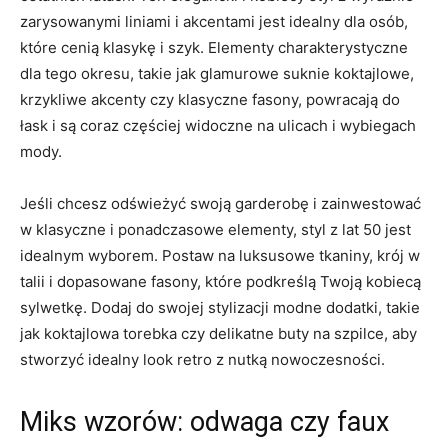
zarysowanymi liniami i akcentami jest ⁣idealny dla osób,‌
które⁢ cenią klasykę i szyk. Elementy charakterystyczne
dla ‍tego⁤ okresu, takie⁤ jak⁢ glamurowe suknie ⁢koktajlowe,
⁣krzykliwe akcenty czy klasyczne fasony, powracają do⁤
łask i są coraz częściej widoczne ‌na ulicach i ⁣wybiegach⁤
mody.
Jeśli chcesz odświeżyć swoją garderobę​ i ‌zainwestować
w ‍klasyczne i ponadczasowe ⁣elementy, styl z ⁤lat 50 jest
idealnym wyborem. Postaw na luksusowe ⁤tkaniny, krój ‌w
talii i dopasowane​ fasony, które ⁤podkreślą Twoją kobiecą
‍sylwetkę. Dodaj do swojej stylizacji‍ modne ⁣dodatki,‍ takie
jak koktajlowa torebka czy delikatne buty ‌na szpilce, aby ​
stworzyć idealny look ‍retro ‌z nutką nowoczesności.
Miks⁢ wzorów: odwaga czy⁤ faux