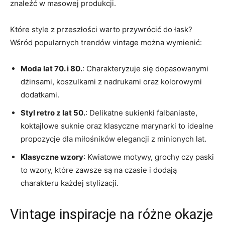
‍znaleźć w masowej​ produkcji.
Które style z przeszłości warto ​przywrócić do łask?
Wśród ⁢popularnych trendów vintage można wymienić: ‌
Moda lat 70. i 80.
: ⁢Charakteryzuje się dopasowanymi
dżinsami, koszulkami z nadrukami oraz kolorowymi
dodatkami.
Styl retro ​z lat 50.
: Delikatne sukienki ‍falbaniaste,
koktajlowe suknie ⁤oraz klasyczne marynarki to idealne
propozycje ⁤dla miłośników elegancji z minionych lat.
Klasyczne⁣ wzory
: Kwiatowe ‌motywy, ‌grochy czy paski​
to wzory, ⁣które ⁤zawsze są na czasie​ i dodają
charakteru każdej⁢ stylizacji.
Vintage inspiracje na różne ​okazje