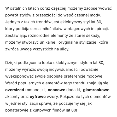
W ostatnich⁣ latach coraz ​częściej możemy zaobserwować
powrót stylów z przeszłości do współczesnej mody.
⁣Jednym z​ takich trendów jest eklektyczny‍ styl lat 80,
który podbija serca miłośników wintageowych ​inspiracji.
Zestawiając różnorodne elementy ze starej dekady,
możemy stworzyć unikalne i oryginalne stylizacje, ​które
zwrócą uwagę wszystkich ⁤na ulicy.
Dzięki podkręceniu looku eklektycznym stylem lat 80,
możemy wyrazić​ swoją indywidualność i odważnie
wyeksponować swoje osobiste preferencje modowe.
⁤Wśród ‍popularnych ⁣elementów⁤ tego trendu ⁤znajdują się:⁤
oversized
ramoneski, ‍
neonowe
dodatki, ⁢
glamrockowe
akcenty oraz
cyfrowe
wzory. Połączenie ⁣tych elementów
w jednej stylizacji sprawi, ​że poczujemy się jak
bohaterowie z kultowych filmów lat 80!