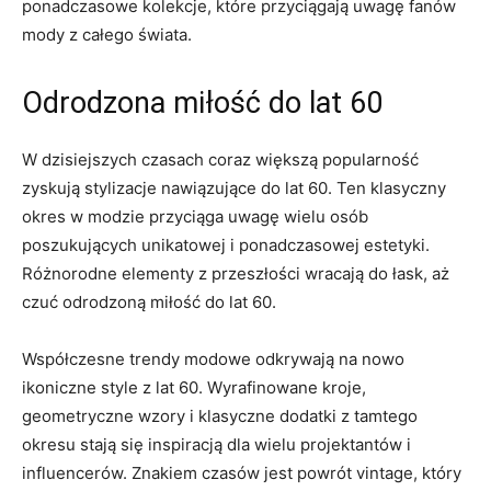
ponadczasowe kolekcje, które ⁣przyciągają​ uwagę fanów
mody z całego‍ świata.
Odrodzona⁣ miłość do⁢ lat 60
W dzisiejszych​ czasach coraz większą popularność
zyskują stylizacje nawiązujące do ​lat 60. Ten klasyczny
⁢okres⁢ w⁣ modzie przyciąga‍ uwagę⁢ wielu ⁤osób⁤
poszukujących ⁢unikatowej ‍i​ ponadczasowej estetyki.
Różnorodne elementy z przeszłości wracają⁢ do ​łask, aż
czuć odrodzoną miłość do lat ‍60.
Współczesne trendy⁤ modowe ‌odkrywają na nowo
ikoniczne‍ style ⁢z lat⁤ 60. Wyrafinowane‍ kroje,
geometryczne wzory i klasyczne dodatki z tamtego
okresu stają się​ inspiracją dla wielu projektantów ​i
⁤influencerów. Znakiem czasów jest ⁤powrót⁢ vintage, który