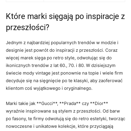
Które marki sięgają po inspiracje z
przeszłości?
Jednym z ‍najbardziej popularnych trendów ​w modzie i
designie jest ⁤powrót do inspiracji z przeszłości. Coraz
więcej marek ‍sięga ⁢po retro style, odwołując się do
ikonicznych trendów ‍z lat 60., 70. i 80.​ W dzisiejszym
świecie mody vintage jest ponownie⁤ na topie i wiele firm‍
decyduje się na⁣ sięgnięcie‍ po te⁣ klasyki, ‍aby zaoferować
klientom coś ⁣wyjątkowego i ⁣oryginalnego.
Marki takie⁤ jak **Gucci**, **Prada** czy ‌**Dior**⁣
wyraźnie inspirowane​ są stylem z przeszłości. Od barw
po⁢ fasony, te ⁣firmy odwołują się do retro estetyki, tworząc
nowoczesne ‌i unikatowe ‌kolekcje, które przyciągają