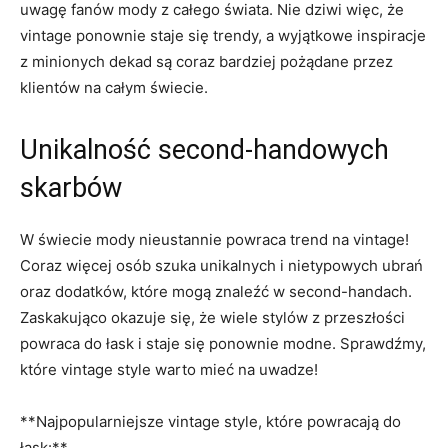
uwagę​ fanów mody z całego świata. Nie dziwi ⁣więc, ⁤że
vintage ponownie ⁣staje się trendy,⁤ a wyjątkowe inspiracje
z ‍minionych​ dekad są coraz ‌bardziej pożądane‍ przez
klientów‍ na całym świecie.
Unikalność second-handowych
⁢skarbów
W świecie mody‍ nieustannie⁢ powraca trend na vintage!
Coraz więcej‌ osób szuka unikalnych i nietypowych ubrań
oraz dodatków, które mogą znaleźć⁣ w second-handach.
Zaskakująco okazuje się,‌ że wiele ⁣stylów z przeszłości
powraca do łask i staje się ponownie modne. Sprawdźmy,
które vintage style warto mieć na uwadze!
**Najpopularniejsze ⁤vintage style, które powracają ⁢do
łask:**