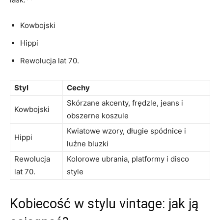
Kowbojski
Hippi
Rewolucja lat 70.
Styl
Cechy
Skórzane⁤ akcenty,⁢ frędzle, jeans i
Kowbojski
obszerne koszule
Kwiatowe ⁣wzory, długie spódnice i
Hippi
luźne ⁢bluzki
Rewolucja
Kolorowe ⁣ubrania, ⁤platformy‌ i‌ disco
lat 70.
style
Kobiecość w stylu vintage: jak ją