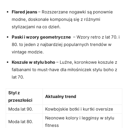
Flared ‍jeans
– Rozszerzane nogawki są ponownie
modne, doskonale komponują się z różnymi
stylizacjami⁤ na co ⁣dzień.
Paski i wzory‍ geometryczne
​ – Wzory ⁢retro ⁣z lat 70. i
80. to jeden ‌z najbardziej ​popularnych trendów ⁣w
vintage modzie.
Koszule w stylu boho
– ⁤Luźne, koronkowe koszule ⁣z
‌falbanami to ​must-have dla miłośniczek stylu ⁣boho ⁢z
lat 70.
Styl z
Aktualny trend
przeszłości
Moda⁢ lat 90.
Kowbojskie botki i kurtki oversize
Neonowe kolory i‍ legginsy ‍w stylu
Moda ⁣lat 80.
⁢fitness