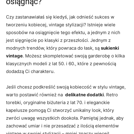
osiągnąć?
Czy zastanawiałaś się kiedyś, jak odnieść sukces w
tworzeniu⁢ kobiecej, ⁣vintage‍ stylizacji? Istnieje wiele
sposobów na osiągnięcie ⁢tego efektu, a jednym z nich
jest sięgnięcie po klasyki z przeszłości.⁣ Jednym z
modnych⁣ trendów, ⁤który powraca⁢ do łask,‌ są⁣
sukienki
vintage
. Możesz skompletować swoją ‍garderobę o kilka
klasycznych⁤ modeli z lat ‌50. i 60.,⁣ które z pewnością⁤
dodadzą ‍Ci charakteru.
Jeśli chcesz ⁤podkreślić ⁢swoją kobiecość w⁢ stylu vintage, ​
warto ‌postawić​ również na ‌
delikatne dodatki
. ‍Retro
torebki,⁢ oryginalne ‍biżuteria⁤ z ‍lat 70. i eleganckie
kapelusze pomogą Ci stworzyć unikalny⁣ look, który
zwróci‌ uwagę wszystkich ⁣dookoła. Pamiętaj jednak, aby
zachować umiar i nie ⁢przesadzać z ilością elementów
vintage ‌w swojej stylizacji – mniej znaczy więcej!