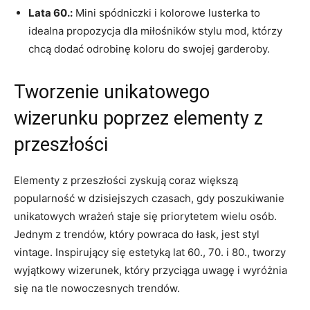
Lata 60.:
Mini spódniczki​ i kolorowe lusterka to
idealna propozycja dla miłośników​ stylu mod,‌ którzy
chcą dodać odrobinę ⁢koloru do swojej garderoby.
Tworzenie unikatowego
wizerunku poprzez elementy‌ z
przeszłości
Elementy z przeszłości zyskują coraz ⁢większą⁢
popularność w‍ dzisiejszych czasach, gdy poszukiwanie
unikatowych wrażeń ‌staje⁢ się ‍priorytetem⁢ wielu osób.
Jednym ‌z ​trendów, który powraca do łask, jest styl
vintage. Inspirujący⁤ się estetyką lat ‍60., ​70. ‍i 80., tworzy
wyjątkowy wizerunek, ⁤który ‌przyciąga uwagę i⁤ wyróżnia
się na tle nowoczesnych​ trendów.