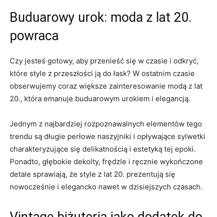
Buduarowy urok: moda z lat 20.
powraca
Czy⁢ jesteś‍ gotowy, aby przenieść się w czasie i odkryć,
które style ⁤z ‍przeszłości ją do łask? W ⁢ostatnim czasie
obserwujemy coraz​ większe zainteresowanie modą z lat
20., która emanuje buduarowym urokiem i elegancją.
Jednym z najbardziej rozpoznawalnych elementów tego
trendu są długie ⁢perłowe naszyjniki i⁢ opływające sylwetki
charakteryzujące się delikatnością i estetyką tej epoki.
⁤Ponadto,‌ głębokie dekolty, ‌frędzle i ręcznie ⁤wykończone
detale sprawiają,‌ że style z lat 20. prezentują się
nowocześnie⁤ i elegancko ‌nawet w dzisiejszych czasach.
Vintage⁢ biżuteria ⁣jako‌ dodatek do