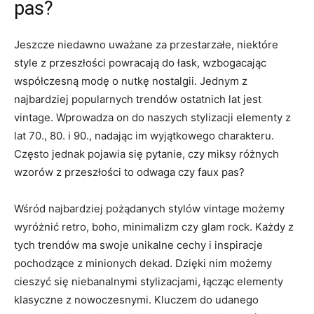
pas?
Jeszcze niedawno uważane za przestarzałe, niektóre
style z przeszłości powracają do łask,​ wzbogacając‍
współczesną ​modę o nutkę nostalgii. Jednym ⁣z
⁣najbardziej popularnych trendów ostatnich lat jest⁢
vintage.​ Wprowadza⁣ on do naszych stylizacji elementy z
lat ‌70., 80. i‌ 90., nadając im wyjątkowego charakteru.‍
Często jednak pojawia się pytanie, czy miksy⁣ różnych
wzorów​ z​ przeszłości to odwaga⁢ czy faux pas?
Wśród ‌najbardziej​ pożądanych stylów ⁢vintage możemy
wyróżnić retro,⁣ boho, minimalizm ‍czy glam rock. Każdy z
tych⁢ trendów ma swoje unikalne cechy i ‌inspiracje‍
pochodzące ‍z minionych dekad. Dzięki nim możemy
⁢cieszyć ⁢się niebanalnymi⁢ stylizacjami, łącząc elementy
⁣klasyczne z nowoczesnymi. Kluczem do udanego