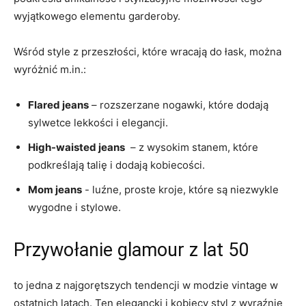
wyjątkowego‍ elementu garderoby.
Wśród style z przeszłości, które wracają do ⁤łask, ‌można
wyróżnić m.in.:
Flared jeans
– rozszerzane nogawki, które dodają
⁢sylwetce​ lekkości⁣ i‍ elegancji.
High-waisted jeans
​ – z⁢ wysokim stanem, które
podkreślają talię⁣ i dodają ‍kobiecości.
Mom jeans
‌- luźne, proste kroje, które są niezwykle
wygodne‍ i stylowe.
Przywołanie glamour ⁣z lat 50
⁣to jedna​ z najgorętszych tendencji w ⁤modzie ⁣vintage w
ostatnich latach.⁤ Ten ⁣elegancki i kobiecy styl⁢ z ⁤wyraźnie‍