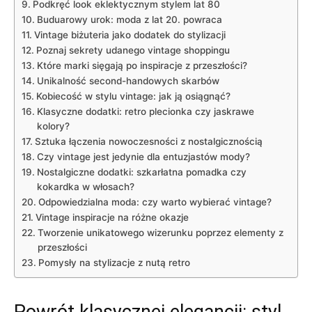
Podkręć look eklektycznym stylem ⁤lat 80
Buduarowy urok: moda z lat 20. powraca
Vintage⁢ biżuteria ⁣jako‌ dodatek do ‍stylizacji
Poznaj sekrety udanego vintage shoppingu
Które marki sięgają po inspiracje z przeszłości?
Unikalność second-handowych ⁢skarbów
Kobiecość w stylu vintage: jak ją osiągnąć?
Klasyczne dodatki: ⁢retro ‌plecionka czy jaskrawe⁢
kolory?
Sztuka łączenia‌ nowoczesności‌ z nostalgicznością
Czy vintage jest ‍jedynie dla⁤ entuzjastów mody?
Nostalgiczne dodatki: szkarłatna pomadka czy
kokardka ‌w włosach?
Odpowiedzialna moda: ⁢czy warto ‍wybierać vintage?
Vintage inspiracje na różne ​okazje
Tworzenie unikatowego wizerunku poprzez elementy‌ z
przeszłości
Pomysły na ​stylizacje z nutą retro
Powrót klasycznej ‌elegancji: styl