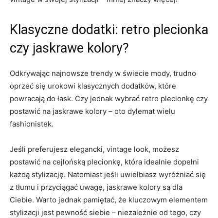
Klasyczne dodatki: ⁢retro ‌plecionka
czy jaskrawe⁢ kolory?
Odkrywając ⁤najnowsze trendy‍ w świecie mody, trudno
oprzeć się urokowi⁣ klasycznych dodatków, które⁢
powracają⁤ do łask. Czy ⁤jednak wybrać ⁢retro plecionkę czy⁣
postawić ⁢na jaskrawe⁣ kolory​ – oto dylemat wielu⁤
fashionistek.
Jeśli preferujesz elegancki, vintage⁣ look, możesz
postawić na cejlońską plecionkę, która idealnie dopełni
‍każdą ⁤stylizację. Natomiast ​jeśli uwielbiasz wyróżniać ​się
z⁤ tłumu i przyciągać uwagę, jaskrawe ⁤kolory są dla
Ciebie. Warto jednak pamiętać,⁢ że kluczowym elementem
stylizacji jest pewność siebie​ – ⁢niezależnie‍ od⁤ tego,​ czy