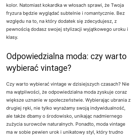
kolor. ​Natomiast⁣ kokardka w włosach sprawi, że Twoja
fryzura będzie wyglądać subtelnie i⁣ romantycznie. Bez
względu na ‍to, na który dodatek się zdecydujesz, z⁤
pewnością dodasz swojej⁣ stylizacji wyjątkowego uroku i
klasy.
Odpowiedzialna moda: ⁢czy warto
‍wybierać vintage?
Czy warto wybierać vintage w dzisiejszych czasach?​ Nie
ma wątpliwości,‍ że odpowiedzialna moda zyskuje coraz⁢
większe uznanie w społeczeństwie.⁣ Wybierając ‍ubrania z
drugiej ręki, nie tylko⁢ wyrażamy‍ swoją indywidualność,
⁤ale​ także dbamy‌ o środowisko, ‍unikając nadmiernego
zużycia surowców naturalnych. Ponadto, moda vintage
ma w sobie pewien urok i ⁢unikatowy styl, który​ trudno