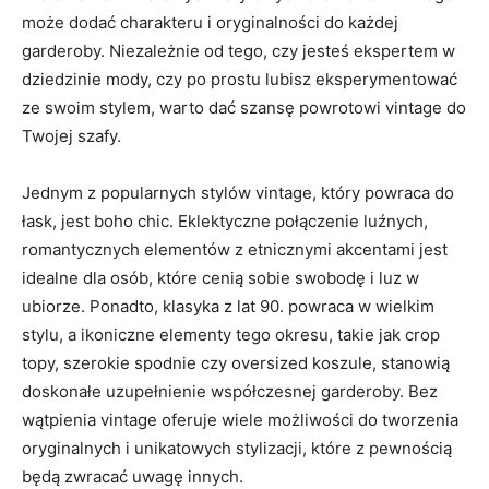
może dodać‍ charakteru ​i oryginalności do każdej⁢
garderoby. Niezależnie‌ od tego, czy jesteś ekspertem w
dziedzinie mody, czy po ‌prostu lubisz eksperymentować
ze swoim ⁢stylem, warto dać szansę ‌powrotowi vintage do
Twojej szafy.
Jednym z popularnych ⁢stylów vintage,⁢ który powraca do
łask, jest‌ boho chic. Eklektyczne ⁤połączenie luźnych,
romantycznych elementów⁤ z etnicznymi akcentami jest‍
idealne⁣ dla osób, które cenią​ sobie swobodę i luz w
ubiorze. ⁤Ponadto, klasyka z lat ​90. powraca w ⁣wielkim
stylu, ⁣a ikoniczne elementy tego okresu, takie jak ⁣crop‌
topy,‌ szerokie spodnie ⁣czy oversized​ koszule, stanowią
doskonałe uzupełnienie współczesnej ⁤garderoby.⁤ Bez⁤
wątpienia vintage oferuje⁣ wiele⁣ możliwości do tworzenia
oryginalnych⁤ i ​unikatowych stylizacji, które z pewnością
będą zwracać uwagę ⁣innych.