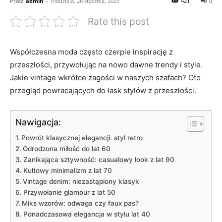
Przez
admin
-
niedziela, 26 stycznia, 2025
421
0
Rate this post
Współczesna moda często czerpie inspirację z
przeszłości,⁤ przywołując⁣ na‍ nowo dawne trendy i⁢ style.
Jakie vintage wkrótce zagości w naszych ‍szafach? Oto
przegląd powracających do ‍łask stylów z przeszłości.
Nawigacja:
Powrót klasycznej ‌elegancji: styl ⁢retro
Odrodzona⁣ miłość do⁢ lat 60
Zanikająca sztywność: casualowy look z lat 90
Kultowy⁢ minimalizm z ⁤lat⁤ 70
Vintage denim: niezastąpiony klasyk
Przywołanie glamour ⁣z lat 50
Miks⁢ wzorów: odwaga czy⁤ faux pas?
Ponadczasowa elegancja w stylu lat 40