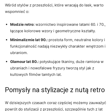
Wśród⁢ stylów⁣ z przeszłości, które wracają ​do łask, warto
wspomnieć⁢ o:
Modzie retro:
wzornictwo inspirowane latami ⁣60. ⁤i 70.,
łączące kolorowe wzory i geometryczne kształty.
Minimalizmie ‍lat ​90.:
prostota form,‍ neutralne kolory i‌
funkcjonalność nadają niezwykły charakter ⁣wnętrzom i
ubraniom.
Glamour lat 80.:
połyskujące tkaniny, duże ramiona w ​
ubraniach i nowofalowe ‌fryzury tworzą styl ‍jak z
kultowych‍ filmów tamtych lat.
Pomysły na ​stylizacje z nutą retro
W dzisiejszych czasach coraz częściej możemy‍ zauważyć
powrót do stylizacji z przeszłości, szczególnie tych‍ z lat