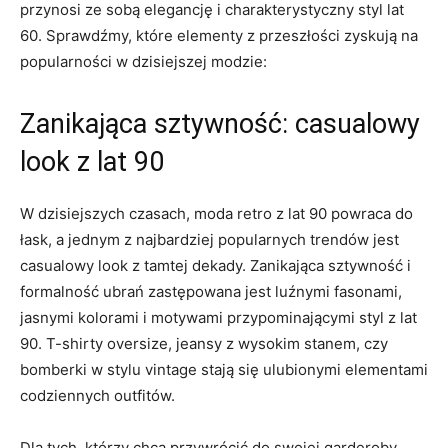
przynosi‌ ze ‍sobą elegancję i charakterystyczny styl ‌lat
60. Sprawdźmy, które elementy z przeszłości zyskują na⁢
popularności ⁣w dzisiejszej⁢ modzie:
Zanikająca sztywność: casualowy
look z lat 90
W dzisiejszych czasach, moda‍ retro z lat 90 powraca do
łask, a jednym z najbardziej popularnych trendów jest
casualowy ​look z tamtej⁣ dekady. Zanikająca sztywność‍ i
formalność ubrań zastępowana jest luźnymi fasonami,‍
jasnymi ​kolorami i motywami przypominającymi styl z lat
90. T-shirty oversize, jeansy⁤ z wysokim stanem, czy
bomberki w stylu vintage stają się ulubionymi elementami
codziennych outfitów.
Dla tych, którzy chcą przywrócić‍ do swojej garderoby⁣