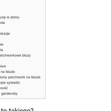
bluzę w domu
oda
 okazje
ie
ia
e patchworkowe bluzy
niem
 na bluzie
zony⁢ patchwork na bluzie
pie sylwetki
esność
y garderoby