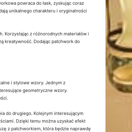
orkowa⁢ powraca⁢ do łask, ​zyskując coraz
ają⁣ unikalnego charakteru i oryginalności
 Korzystając z różnorodnych ⁢materiałów ‌i
zą kreatywność. Dodając patchwork do​
lne i ‌stylowe ⁣wzory. Jednym z
nteresujące geometryczne wzory.⁣
ści.
ia do drugiego. Kolejnym‍ interesującym
ściami. Dzięki temu można ⁤uzyskać ⁣efekt
bluzę z patchworkiem, która będzie⁣ naprawdę