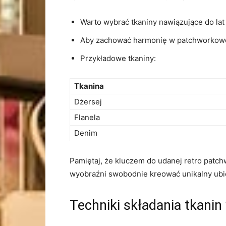
Warto wybrać tkaniny nawiązujące do lat 
Aby zachować harmonię w patchworkowej b
Przykładowe tkaniny:
Tkanina
Dżersej
Flanela
Denim
Pamiętaj, ⁢że kluczem do udanej​ retro pat
‍wyobraźni swobodnie⁣ kreować unikalny ubiór
Techniki składania ‍tkani