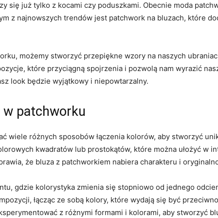
zy ⁣się już tylko ​z⁣ kocami czy poduszkami. Obecnie moda patchw
m z najnowszych ⁢trendów⁤ jest patchwork‌ na bluzach, które dod
orku, możemy stworzyć przepiękne wzory ​na ⁤naszych⁢ ubraniach.
ycje, które przyciągną spojrzenia i pozwolą nam ‌wyrazić nas
sz look będzie wyjątkowy i niepowtarzalny.
w w⁢ patchworku
wiele różnych sposobów⁣ łączenia kolorów, aby⁤ stworzyć ​unika
olorowych kwadratów lub prostokątów, które można ułożyć w‍ i
prawia,⁢ że ‌bluza z patchworkiem nabiera charakteru i oryginalno
u, gdzie‍ kolorystyka zmienia się stopniowo od jednego odcien
pozycji,‌ łącząc ze sobą kolory,​ które wydają się być przeciwno
 eksperymentować z ​różnymi formami ‌i kolorami, aby stworzyć ⁤