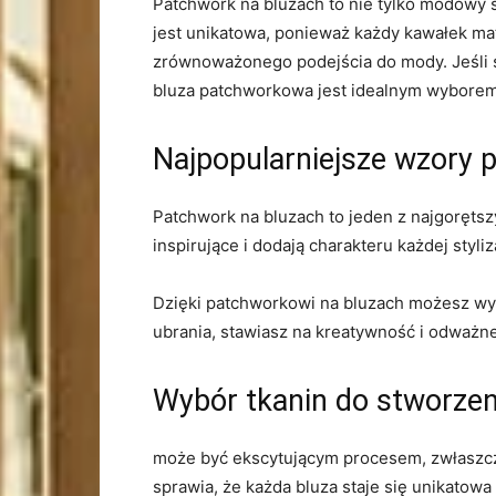
Patchwork‌ na bluzach to nie tylko modowy st
jest⁤ unikatowa, ponieważ każdy kawałek mat
zrównoważonego ⁤podejścia ‍do ‍mody. Jeśli‌
bluza patchworkowa jest idealnym wyborem
Najpopularniejsze‍ wzory
Patchwork na ​bluzach to jeden ‌z najgorętsz
inspirujące i dodają charakteru​ każdej styli
Dzięki⁣ patchworkowi na ⁤bluzach możesz wyr
ubrania, stawiasz na kreatywność i odważne
Wybór tkanin do⁣ stworze
może być ekscytującym procesem, zwłaszcz
sprawia,⁣ że każda bluza staje się unikatowa‌