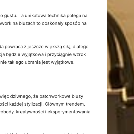
o gustu. Ta unikatowa technika ⁣polega na
hwork na bluzach ⁤to doskonały sposób‌ na
a powraca z jeszcze większą ​siłą, dlatego
acja będzie wyjątkowa i przyciągnie wzrok
enie ⁢takiego ubrania jest wyjątkowe.
c⁢ więc dziwnego,​ że patchworkowe bluzy
ości każdej stylizacji. Głównym​ trendem,
 swobody, kreatywności⁣ i eksperymentowania