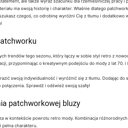
atement, ale także ‍wyraz szacunku dla rzemieślniczej ​pracy ​i p
eriału ma swoją historię i charakter. Właśnie dlatego patchwork 
 szukasz czegoś, co odrobinę wyróżni Cię z tłumu i dodatkowo wsp
!
 patchworku
ych trendów ⁢tego sezonu, który łączy w sobie styl retro z​ now
zacji,‍ przypominając o kreatywnym podejściu do mody z​ lat 70. i⁣ 
azić swoją⁣ indywidualność i wyróżnić się ‌z tłumu. Dodając do⁤ 
 połączenia. Sprawdź i odśwież ‍swoją szafę!
nia patchworkowej bluzy
a w kontekście powrotu retro mody. Kombinacja różnorodnych
 i pełna charakteru.