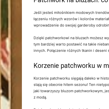
Patchwork na​ bluzach: co 
Jeśli jesteś miłośnikiem modowych trendów‍ 
łączeniu różnych wzorów i kolorów materiału
wprowadzenie do swojej garderoby odrobinę
Dzięki patchworkowi na bluzach możesz ​wyr
tym bardziej warto postawić ⁢na takie ⁤nieb
innych. Połączenie ‍różnych tkanin i ⁤deseni​
Korzenie ​patchworku‍ w m
Korzenie patchworku sięgają‌ daleko w histor
stają​ się obecnie hitem sezonu! Ten nietyp
jaki towarzyszy bluzom patchworkowym, jest 
z modą.