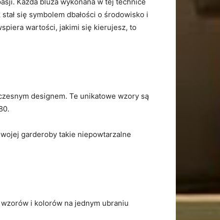
asji. Każda ⁢bluza​ wykonana w tej technice
stał się‌ symbolem dbałości o środowisko ‌i
iera wartości, jakimi się kierujesz, to⁣
oczesnym ‌designem. Te unikatowe⁤ wzory ​są⁣
80.
swojej garderoby takie niepowtarzalne ​
 wzorów i kolorów na jednym ubraniu