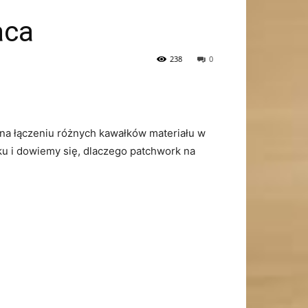
aca
238
0
a na łączeniu różnych kawałków ⁤materiału w
u ⁣i dowiemy się,​ dlaczego patchwork⁢ na