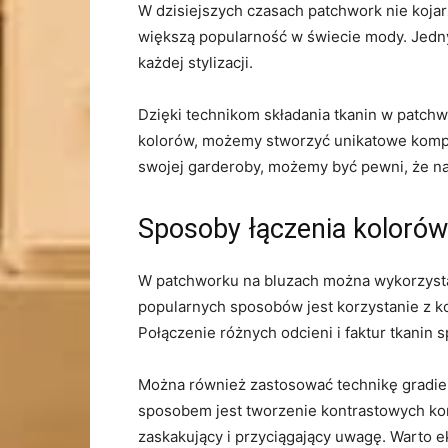
W dzisiejszych czasach patchwork⁣ nie ‌kojar
‍większą popularność w⁣ świecie mody. Jedny
każdej stylizacji.
Dzięki technikom składania tkanin w patchw
kolorów, możemy stworzyć unikatowe kompoz
swojej garderoby, możemy być pewni, ⁤że na
Sposoby łączenia⁤ koloró
W patchworku na bluzach można ⁣wykorzystać 
popularnych sposobów ⁢jest korzystanie z k
Połączenie różnych odcieni i faktur tkanin s
Można również zastosować technikę gradient
sposobem ⁤jest tworzenie kontrastowych⁢ kom
zaskakujący⁤ i przyciągający ​uwagę. ⁣Warto