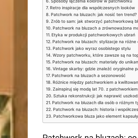
Sposoby łączenia⁤ kolorów w⁢ patchworku
Retro inspiracje dla ⁢współczesnych ⁢looków
Patchwork⁣ na ⁢bluzach: jak nosić ten⁤ trend?
Zrób to sam: jak stworzyć patchworkową⁢ 
Patchwork na ​bluzach a zrównoważona m
Etyka w produkcji patchworkowych ubrań
Patchwork na bluzach: stylizacje⁤ na różne
Patchwork⁤ jako wyraz osobistego stylu
Wzory patchworku, które zawsze są na top
Patchwork na bluzach: ​materiały do unikan
Vintage ⁤skarby: gdzie ⁤znaleźć‍ oryginaln
Patchwork na bluzach a sezonowość
Różnice między patchworkiem a ​kwiltowa
Zainspiruj się‌ modą lat 70. z patchworkiem
Sztuka rekonstrukcji: jak naprawić uszkod
Patchwork na bluzach dla osób ⁤o różnym ty
Patchwork na‌ bluzach: ‌historia ⁢i‍ współcz
Patchworkowa bluza ⁤jako element kapsuł