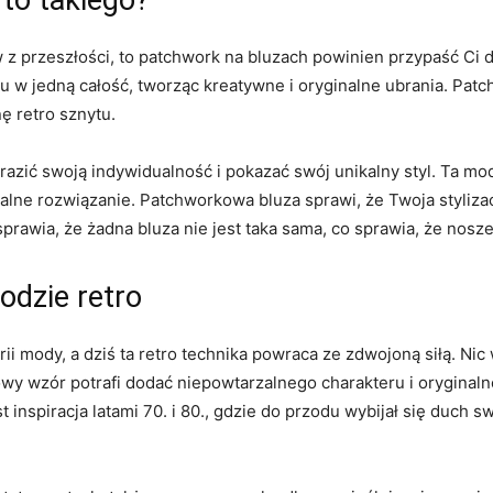
to‍ takiego?
z przeszłości, to patchwork ⁢na bluzach powinien przypaść Ci d
 w jedną całość, tworząc kreatywne i oryginalne ubrania.⁤ Patc
 retro sznytu.
azić swoją indywidualność i pokazać swój unikalny styl. Ta mod
analne rozwiązanie. Patchworkowa bluza sprawi, że ‌Twoja styliz
 sprawia, że żadna bluza nie ‍jest taka ⁤sama, co sprawia, że nosz
odzie retro
ii mody, a dziś ta ‌retro technika powraca ze zdwojoną siłą. ‍Ni
owy wzór potrafi dodać niepowtarzalnego charakteru⁤ i oryginaln
inspiracja latami⁤ 70. ⁣i 80., gdzie do przodu wybijał się duch