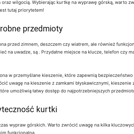
oraz wilgocią. Wybierając⁤ kurtkę na ​wyprawę górską, warto z
st ‍tutaj priorytetem!
​drobne przedmioty
hrona przed zimnem, deszczem czy wiatrem, ale również⁣ funkcjo
ć na uwadze, są . Przydatne miejsce na klucze,‍ telefon czy ⁣
żona w przemyślane⁢ kieszenie, które zapewnią bezpieczeństwo
rócić uwagę na kieszenie z zamkami błyskawicznymi, kieszeni
 które umożliwią łatwy dostęp do najpotrzebniejszych przedmiot
yteczność kurtki
zas wypraw górskich. Warto zwrócić ⁤uwagę na kilka kluczowych 
kim funkcjonalna.