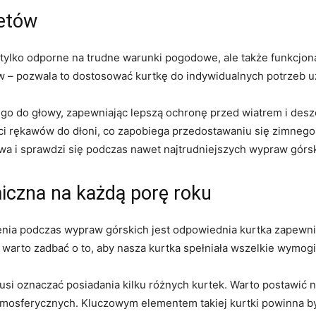
ietów
tylko odporne na ⁣trudne warunki pogodowe,​ ale także funkcjo
ów – pozwala to dostosować kurtkę do⁢ indywidualnych ⁢potrzeb 
go do⁣ głowy, zapewniając lepszą ochronę przed wiatrem ‌i des
i rękawów do dłoni, co zapobiega przedostawaniu się zimnego p
owa ⁣i sprawdzi się podczas nawet ‍najtrudniejszych wypraw górs
iczna na każdą porę‍ roku
 ⁣podczas wypraw górskich ⁢jest odpowiednia kurtka zapewniaj
warto zadbać o to, aby nasza kurtka spełniała wszelkie wymogi
e musi oznaczać posiadania kilku różnych kurtek. Warto postawić
tmosferycznych. Kluczowym elementem takiej kurtki powinna by