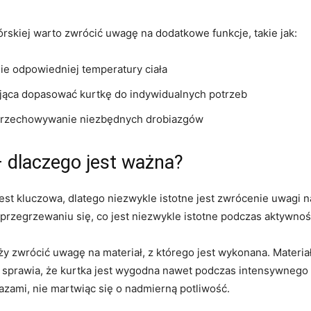
skiej warto zwrócić uwagę na dodatkowe funkcje, takie jak:
ie odpowiedniej temperatury ciała
ająca dopasować ‌kurtkę do indywidualnych potrzeb
e przechowywanie niezbędnych drobiazgów
dlaczego‍ jest ⁢ważna?
est kluczowa, dlatego niezwykle⁤ istotne jest zwrócenie ⁢uwagi 
 przegrzewaniu się, co⁤ jest niezwykle istotne podczas ​aktywno
y zwrócić ‌uwagę na materiał, z którego jest wykonana. Materiały
 sprawia, że kurtka⁢ jest wygodna nawet podczas intensywnego w
azami, ​nie martwiąc się o nadmierną potliwość.