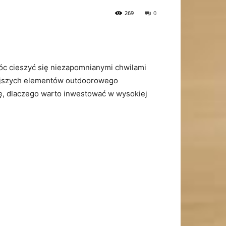
269
0
 cieszyć ​się⁢ niezapomnianymi⁣ chwilami
iejszych elementów outdoorowego
ię,​ dlaczego warto inwestować w wysokiej