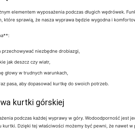
żnym elementem wyposażenia‌ podczas długich wędrówek. Funkcj
h, które sprawią, że ⁣nasza wyprawa będzie wygodna i komforto
**: ‍
na przechowywać niezbędne drobiazgi,
ie jak deszcz czy wiatr,
nę głowy w trudnych warunkach,
raz‍ pasa, aby dopasować kurtkę do swoich potrzeb.
a kurtki górskiej
żenia podczas każdej ⁢wyprawy w góry. Wodoodporność ​jest jedn
kurtki. Dzięki tej właściwości możemy być pewni, ‍że nawet w‍