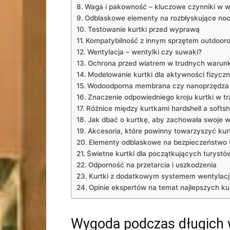
Waga i pakowność – kluczowe czynniki w w
Odblaskowe elementy ⁣na rozbłyskujące no
Testowanie kurtki ⁤przed wyprawą
Kompatybilność z innym sprzętem outdoo
Wentylacja – wentylki czy suwaki?
Ochrona przed wiatrem w trudnych warun
Modelowanie kurtki ‍dla aktywności fizyczn
Wodoodporna membrana czy nanoprzędza –
Znaczenie odpowiedniego kroju kurtki w tr
Różnice między kurtkami hardshell a softsh
Jak dbać ⁢o kurtkę, aby ⁤zachowała swoje​ 
Akcesoria, które powinny towarzyszyć⁤ ku
Elementy odblaskowe na bezpieczeństwo 
Świetne kurtki dla początkujących turystó
Odporność na przetarcia ‌i uszkodzenia
Kurtki z dodatkowym systemem wentylacj
Opinie ekspertów na temat najlepszych ku
Wygoda podczas długich