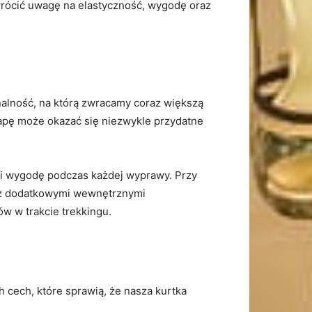
wrócić⁤ uwagę na elastyczność, wygodę oraz
nalność, na⁣ którą zwracamy coraz większą
mapę może okazać ‍się niezwykle przydatne
 i⁢ wygodę podczas każdej wyprawy. Przy
e z dodatkowymi wewnętrznymi
ów w trakcie trekkingu.
cech, ‍które sprawią, że nasza ⁣kurtka