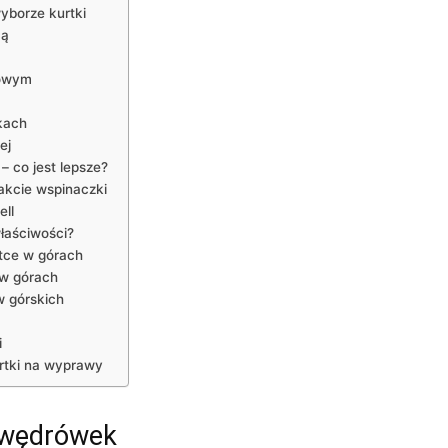
yborze kurtki
cą
rowym
kach
ej
 co jest lepsze?
akcie wspinaczki
ell
właściwości?
rtce w górach
w górach
w górskich
i
rtki ⁤na wyprawy
 wędrówek