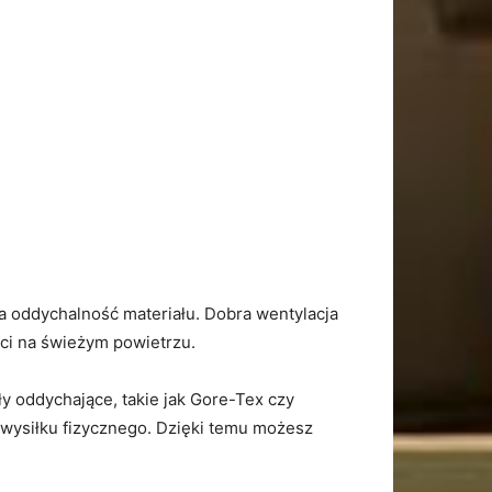
na oddychalność materiału.‌ Dobra wentylacja
ści na​ świeżym powietrzu.
 oddychające, takie ‍jak Gore-Tex​ czy
ysiłku fizycznego.​ Dzięki temu⁤ możesz⁣