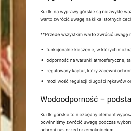
Kurtki na wyprawy górskie są niezwykle wa
warto zwrócić uwagę na kilka istotnych cec
**Przede wszystkim warto zwrócić uwagę na
funkcjonalne⁣ kieszenie, w których moż
odporność na warunki⁢ atmosferyczne, tak
regulowany kaptur, który zapewni ochro
możliwość regulacji‌ długości rękawów o
Wodoodporność – podstaw
Kurtki górskie to niezbędny element wyposa
powinniśmy zwrócić uwagę⁢ podczas wyboru‌ 
ochroni nas ⁤przed przemoknięciem.