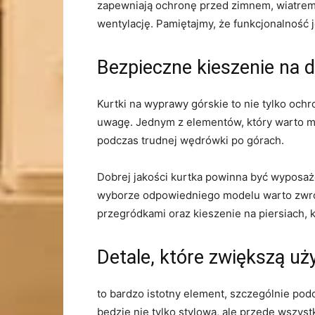
zapewniają ochronę przed zimnem, ⁢wiatrem 
wentylację. Pamiętajmy, że funkcjonalność ⁣je
Bezpieczne kieszenie⁣ na 
Kurtki‍ na wyprawy górskie to nie tylko​ oc
uwagę. Jednym z elementów, który warto mie
podczas trudnej wędrówki po górach.
Dobrej jakości kurtka​ powinna być wyposa
wyborze odpowiedniego⁢ modelu ⁣warto⁣ zw
przegródkami oraz​ kieszenie na piersiach,
Detale, które zwiększą uż
to bardzo istotny element, szczególnie podc
będzie nie ⁢tylko stylowa, ale przede wszyst