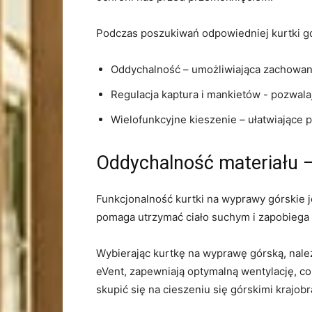
Podczas poszukiwań odpowiedniej kurtki gór
Oddychalność – umożliwiająca ⁣zachowan
Regulacja kaptura i mankietów -‌ pozwal
Wielofunkcyjne kieszenie – ułatwiając
Oddychalność materiału – 
Funkcjonalność kurtki na ⁤wyprawy górskie j
⁢pomaga ⁣utrzymać ​ciało suchym i zapobiega
Wybierając kurtkę ‌na wyprawę górską, należ
eVent, zapewniają ‍optymalną wentylację, co
skupić się na cieszeniu się górskimi krajobr