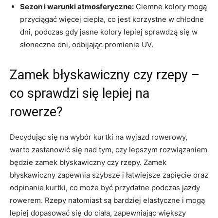
Sezon i​ warunki⁢ atmosferyczne:
Ciemne⁤ kolory mogą
przyciągać więcej ciepła, co ⁤jest korzystne w chłodne
dni, podczas gdy jasne kolory ‍lepiej sprawdzą się w
słoneczne⁤ dni, ⁣odbijając promienie⁣ UV.
Zamek błyskawiczny czy rzepy –
‍co sprawdzi się‌ lepiej na
rowerze?
Decydując się na ‌wybór kurtki na wyjazd rowerowy, ​
warto ⁤zastanowić się nad tym, czy lepszym rozwiązaniem
będzie zamek błyskawiczny czy rzepy. Zamek
błyskawiczny ‌zapewnia szybsze⁤ i ⁣łatwiejsze zapięcie oraz
⁣odpinanie kurtki, co może być ⁣przydatne ⁣podczas jazdy
rowerem. Rzepy natomiast są bardziej elastyczne i mogą
lepiej dopasować się do ciała,⁢ zapewniając ‍większy