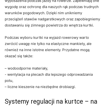
wyposażenia podczas jazdy na rowerze. Zapewniają one
⁢wygodę oraz ochronę ⁢dla naszych rąk podczas trudnych⁢
warunków pogodowych. Dzięki nim unikniemy
przeciążeń ‌stawów nadgarstkowych oraz zapobiegniemy
dostawaniu się zimnego powietrza do ⁣wnętrza ⁤kurtki.
Podczas wyboru ⁤kurtki na wyjazd rowerowy warto​
zwrócić uwagę⁤ nie tylko⁢ na elastyczne⁤ mankiety, ale
‌również na inne istotne elementy. Przydatne mogą
okazać się także:
– wodoodporne materiały,
-‍ wentylacja na‍ plecach dla lepszego odprowadzania
⁢potu,
– liczne kieszenie na niezbędne drobiazgi.
Systemy regulacji⁢ na kurtce – na