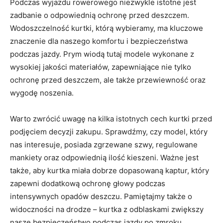
Podczas ⁢wyjazdu rowerowego niezwykle istotne jest ​
zadbanie o⁤ odpowiednią ochronę przed deszczem.
Wodoszczelność kurtki, którą wybieramy, ma kluczowe
znaczenie dla naszego komfortu i bezpieczeństwa
podczas jazdy. Prym wiodą tutaj modele⁤ wykonane z
⁣wysokiej ‍jakości ​materiałów, zapewniające nie tylko
ochronę⁣ przed⁢ deszczem, ale ⁤także przewiewność oraz
wygodę noszenia.
Warto⁤ zwrócić uwagę na⁣ kilka istotnych cech kurtki przed
podjęciem decyzji zakupu. Sprawdźmy, czy model, który
nas interesuje, posiada zgrzewane szwy, regulowane
⁢mankiety oraz odpowiednią ilość kieszeni. Ważne jest
także, aby kurtka miała dobrze ‌dopasowaną kaptur, który⁢
zapewni dodatkową ochronę głowy podczas
intensywnych opadów deszczu. Pamiętajmy także o
widoczności na drodze – kurtka‍ z⁢ odblaskami zwiększy
nasze bezpieczeństwo podczas jazdy po​ zmroku.