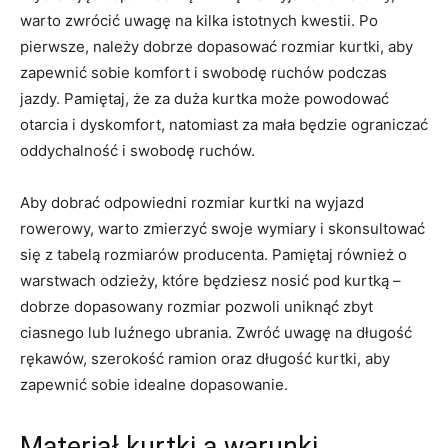
warto zwrócić uwagę na kilka istotnych ‍kwestii. Po
pierwsze,⁣ należy⁤ dobrze ‌dopasować rozmiar kurtki, aby
zapewnić sobie ⁢komfort i swobodę ruchów podczas
jazdy. Pamiętaj, że za ⁤duża kurtka może powodować
otarcia ⁤i dyskomfort, natomiast za⁣ mała będzie ograniczać​
oddychalność i swobodę⁢ ruchów.
Aby ⁢dobrać odpowiedni⁤ rozmiar kurtki na⁢ wyjazd
rowerowy, ‍warto zmierzyć swoje wymiary i skonsultować
się z tabelą rozmiarów producenta. Pamiętaj ‌również o
warstwach ‍odzieży,⁤ które będziesz nosić pod kurtką – ​
dobrze dopasowany rozmiar pozwoli uniknąć zbyt
ciasnego lub luźnego ubrania. Zwróć uwagę na długość
rękawów, szerokość ramion oraz długość kurtki, aby
⁤zapewnić sobie idealne dopasowanie.
Materiał kurtki a warunki