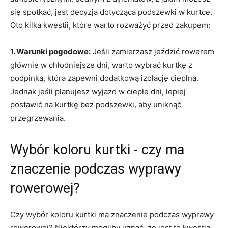
się spotkać, jest decyzja‌ dotycząca podszewki⁣ w kurtce.
Oto kilka kwestii,‌ które warto rozważyć⁢ przed‌ zakupem:
1. Warunki pogodowe:
Jeśli zamierzasz jeździć rowerem
głównie w‌ chłodniejsze⁤ dni, warto wybrać kurtkę z
podpinką, która⁤ zapewni dodatkową izolację cieplną.
Jednak jeśli planujesz‌ wyjazd w ciepłe dni,​ lepiej
postawić na​ kurtkę bez podszewki, aby uniknąć
przegrzewania.
Wybór koloru‍ kurtki ​- czy ma
znaczenie podczas wyprawy
rowerowej?
Czy wybór koloru kurtki ma znaczenie podczas wyprawy
rowerowej?‍ Niektórzy mogliby uznać, że jest to kwestia