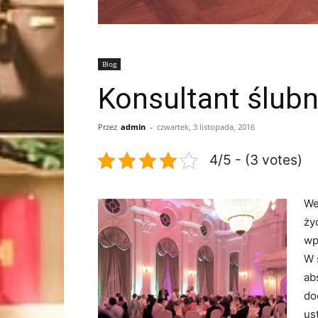
Blog
Konsultant ślub
Przez
admin
-
czwartek, 3 listopada, 2016
4/5 - (3 votes)
We
ży
wp
W 
ab
do
us