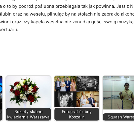
a o to by podróż poślubna przebiegała tak jak powinna. Jest 
ślubin oraz na weselu, pilnując by na stołach nie zabrakło alkoh
winni oraz czy kapela weselna nie zanudza gości swoją muzyką,
pertuaru.
a
Bukiety ślubne
Fotograf ślubny
kwiaciarnia Warszawa
Koszalin
Squash Wars