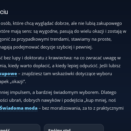
yciu
 osób, które chcą wyglądać dobrze, ale nie lubią zakupowego
 które mają sens: są wygodne, pasują do wielu okazji i zostają w
t gonić za przypadkowymi trendami, stawiamy na proste,
magają podejmować decyzje szybciej i pewniej.
ć bez lupy i doktoratu z krawiectwa: na co zwracać uwagę w
a, kiedy warto dopłacić, a kiedy lepiej odpuścić. Jeśli lubisz
akupowe
– znajdziesz tam wskazówki dotyczące wyboru
pek „okazji”.
 mniej impulsem, a bardziej świadomym wyborem. Dlatego
ości ubrań, dobrych nawyków i podejścia „kup mniej, noś
Świadoma moda
– bez moralizowania, za to z praktycznymi
zność
Spójny styl