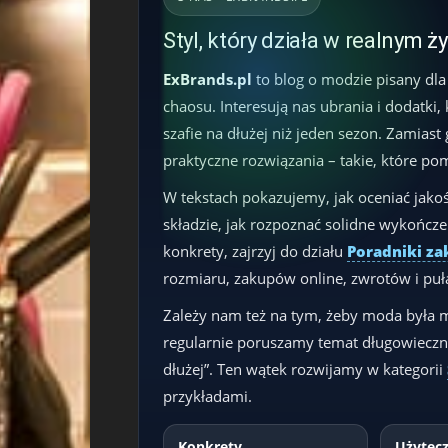
Styl, który działa w realnym ż
ExBrands.pl
to blog o modzie pisany dla
chaosu. Interesują nas ubrania i dodatki,
szafie na dłużej niż jeden sezon. Zamias
praktyczne rozwiązania – takie, które po
W tekstach pokazujemy, jak oceniać jakoś
składzie, jak rozpoznać solidne wykończeni
konkrety, zajrzyj do działu
Poradniki z
rozmiaru, zakupów online, zwrotów i puła
Zależy nam też na tym, żeby moda była
regularnie poruszamy temat długowieczn
dłużej”. Ten wątek rozwijamy w kategorii
przykładami.
Konkrety
Użytec