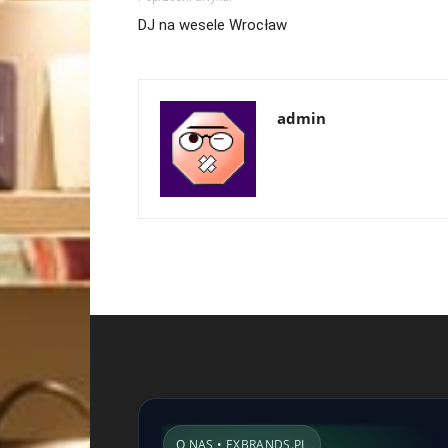
DJ na wesele Wrocław
admin
O NAS • EXBRANDS.PL