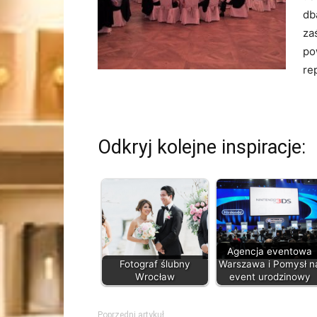
db
za
po
re
Odkryj kolejne inspiracje:
Agencja eventowa
Fotograf ślubny
Warszawa i Pomysł n
Wrocław
event urodzinowy
Poprzedni artykuł