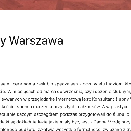
ny Warszawa
sele i ceremonia zaślubin spędza sen z oczu wielu ludziom, któ
cie. W miesiącach od marca do września, czyli sezonie ślubnym
isywanych w przeglądarkę internetową jest: Konsultant ślubny 
skrócie: spełnia marzenia przyszłych małżonków. A w praktyce:
solutnie każdym szczegółem podczas przygotowań do ślubu, pil
datki są dokładnie takie jakie miały być, jest z Panną Młodą prz
talonego budżetu, załatwia wszystkie formalności związane z 