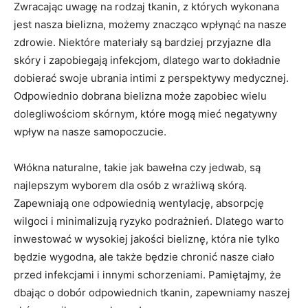
Zwracając‌ uwagę na rodzaj tkanin, z których wykonana
jest⁣ nasza bielizna, możemy znacząco wpłynąć na nasze
zdrowie. Niektóre materiały są bardziej przyjazne dla
skóry‍ i​ zapobiegają infekcjom, dlatego warto dokładnie
‍dobierać swoje‌ ubrania intimi z perspektywy medycznej.
Odpowiednio dobrana bielizna może zapobiec wielu
dolegliwościom skórnym, które⁤ mogą mieć⁢ negatywny
⁣wpływ⁤ na nasze ‍samopoczucie.
Włókna naturalne, takie jak bawełna czy ‌jedwab, są
najlepszym wyborem dla osób z wrażliwą​ skórą.
⁢Zapewniają one ‍odpowiednią wentylację, absorpcję
wilgoci i minimalizują⁤ ryzyko podrażnień. Dlatego ‍warto
inwestować w wysokiej jakości bieliznę, która⁣ nie tylko
będzie wygodna, ⁢ale także będzie chronić ‍nasze ciało
przed ⁢infekcjami ​i ‌innymi ​schorzeniami. Pamiętajmy, że
dbając‍ o dobór odpowiednich tkanin, zapewniamy⁢ naszej