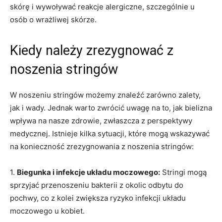
skórę⁢ i ⁤wywoływać​ reakcje alergiczne, szczególnie u‌
osób‌ o⁢ wrażliwej skórze.
Kiedy należy zrezygnować‌ z⁤
noszenia‍ stringów
W noszeniu‌ stringów⁢ możemy znaleźć zarówno zalety,
jak i⁣ wady. Jednak warto‍ zwrócić‍ uwagę na to, jak ⁤bielizna
wpływa na nasze zdrowie, ‌zwłaszcza z perspektywy
⁤medycznej.⁤ Istnieje kilka ⁢sytuacji, które mogą wskazywać
⁢na konieczność zrezygnowania z noszenia‌ stringów:
1.
Biegunka⁣ i infekcje układu moczowego:
Stringi mogą
‍sprzyjać przenoszeniu bakterii z ‌okolic odbytu do
pochwy, co z ‌kolei zwiększa ryzyko infekcji układu
moczowego u kobiet.