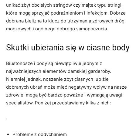
‍unikać zbyt obcisłych stringów czy majtek typu stringi,
które mogą sprzyjać podrażnieniom i infekcjom. Dobrze
dobrana bielizna‌ to ⁤klucz do⁤ utrzymania zdrowych dróg⁢
moczowych i ‍ogólnego dobrego samopoczucia.
Skutki ⁣ubierania się w ⁣ciasne body
Biustonosze i ⁣body są ‌niewątpliwie jednym⁤ z
‍najważniejszych elementów damskiej​ garderoby.‌
Niemniej jednak, noszenie zbyt ciasnych lub źle
dobranych ubrań może⁣ mieć negatywny⁤ wpływ na nasze
⁣zdrowie. mogą⁣ być bardzo poważne i ‌wymagają uwagi
specjalistów. Poniżej przedstawiamy kilka z ‌nich:
:
Problemy z oddychaniem