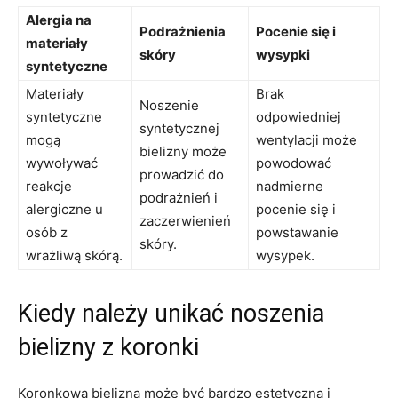
Alergia na
Podrażnienia
Pocenie się i
materiały
skóry
wysypki
syntetyczne
Materiały
Brak
Noszenie
syntetyczne
odpowiedniej ​
syntetycznej⁢
⁢mogą⁣
wentylacji może
bielizny może
wywoływać
powodować ​
prowadzić do
reakcje
nadmierne
podrażnień ⁣i
alergiczne u
pocenie ⁤się i⁤
zaczerwienień
osób⁢ z
powstawanie
⁢skóry.
wrażliwą ‌skórą.
wysypek.
Kiedy należy unikać noszenia
bielizny ⁣z koronki
Koronkowa bielizna może ⁤być bardzo estetyczna⁤ i