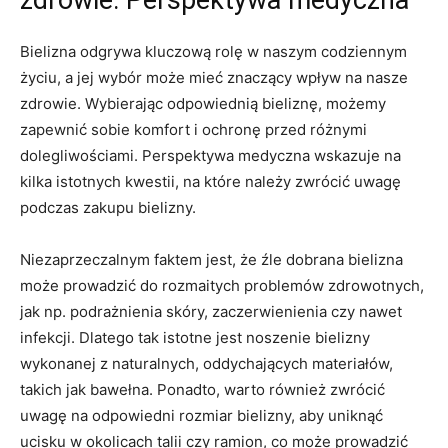
zdrowie:⁣ Perspektywa medyczna
Bielizna odgrywa kluczową ‌rolę w naszym codziennym
życiu, ⁤a jej wybór może mieć znaczący wpływ na nasze⁤
zdrowie.‌ Wybierając ‍odpowiednią⁤ bieliznę, ⁤możemy
zapewnić ‍sobie komfort i ochronę przed różnymi
⁣dolegliwościami. Perspektywa medyczna wskazuje ​na
kilka istotnych kwestii, ‌na które należy zwrócić​ uwagę​
podczas zakupu bielizny.
Niezaprzeczalnym faktem jest, ⁣że‌ źle ​dobrana⁢ bielizna⁤
może prowadzić do rozmaitych⁢ problemów zdrowotnych,‍
jak np. podrażnienia skóry, ‌zaczerwienienia⁤ czy nawet​
infekcji. Dlatego tak istotne ‍jest noszenie bielizny
wykonanej ⁢z naturalnych, ‍oddychających materiałów,
‌takich jak bawełna.⁣ Ponadto, warto również zwrócić ​
uwagę na odpowiedni rozmiar bielizny, ⁣aby⁤ uniknąć
ucisku w okolicach talii czy ramion, co może prowadzić‌