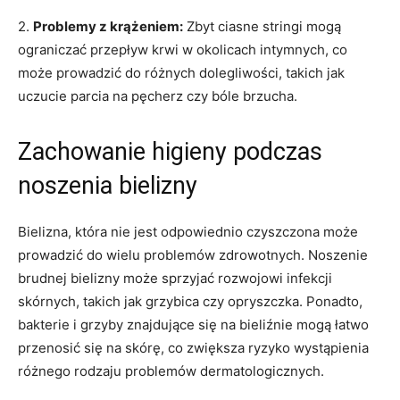
2.
Problemy⁢ z krążeniem:
‌Zbyt ​ciasne​ stringi⁢ mogą⁢
ograniczać przepływ ‍krwi w okolicach intymnych,​ co
może prowadzić do⁢ różnych dolegliwości, takich jak
uczucie parcia na pęcherz czy bóle⁣ brzucha.
Zachowanie higieny podczas
noszenia bielizny
Bielizna, która‍ nie jest odpowiednio czyszczona​ może
prowadzić do wielu problemów zdrowotnych. Noszenie
brudnej ‌bielizny może ‌sprzyjać rozwojowi infekcji
skórnych,‌ takich⁣ jak grzybica czy⁣ opryszczka.‍ Ponadto,
bakterie i grzyby znajdujące się na⁤ bieliźnie‌ mogą łatwo
przenosić się na​ skórę, co ​zwiększa ryzyko⁤ wystąpienia‌
różnego rodzaju problemów⁤ dermatologicznych.