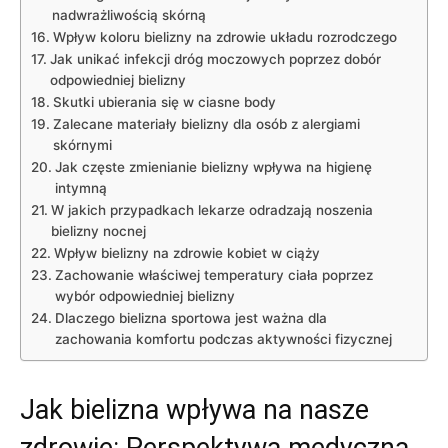
nadwrażliwością ‌skórną
Wpływ koloru bielizny na‌ zdrowie układu rozrodczego
Jak‍ unikać infekcji dróg moczowych poprzez ⁣dobór
odpowiedniej bielizny
Skutki ⁣ubierania się w ⁣ciasne body
Zalecane materiały bielizny dla osób ⁣z alergiami
skórnymi
Jak ‍częste⁢ zmienianie bielizny⁢ wpływa‌ na‍ higienę
intymną
W jakich⁣ przypadkach lekarze odradzają noszenia
bielizny ⁢nocnej
Wpływ bielizny na zdrowie kobiet w ‌ciąży
Zachowanie właściwej⁤ temperatury ciała⁣ poprzez
wybór odpowiedniej bielizny
Dlaczego⁤ bielizna sportowa jest⁣ ważna‍ dla
zachowania komfortu podczas aktywności fizycznej
Jak bielizna wpływa na nasze