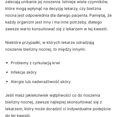
zalecają‌ unikanie⁢ jej⁤ noszenia. Istnieje wiele czynników,‌
które mogą wpłynąć‍ na‌ decyzję lekarzy, czy bielizna
nocna jest odpowiednia​ dla danego pacjenta. Pamiętaj, ⁢że
każdy organizm ⁣jest ⁢inny i ma inne potrzeby,‍ dlatego
⁢zawsze ‍warto konsultować ⁣się z lekarzem w tej kwestii.
Niektóre przypadki, ⁤w których lekarze ‍odradzają
noszenie ‌bielizny‍ nocnej, to między ⁤innymi:
Problemy z cyrkulacją⁣ krwi
Infekcje‌ skóry
Alergie lub nadwrażliwość skóry
Jeśli masz jakiekolwiek wątpliwości co​ do noszenia
bielizny nocnej, zawsze⁣ najlepiej skonsultować się z
lekarzem, ‍który może doradzić⁢ ci ⁣indywidualne podejście
do tej ‌kwestii.