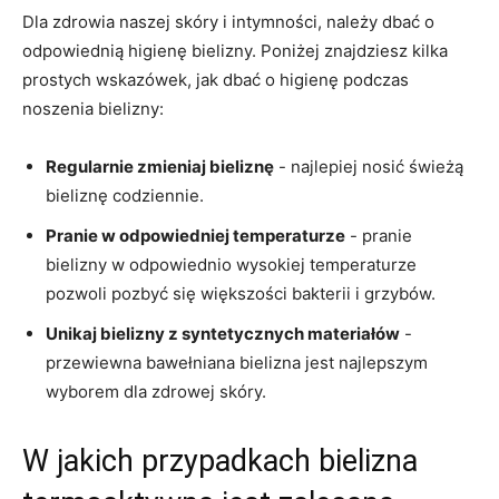
Dla zdrowia naszej skóry ⁢i‍ intymności, należy dbać o
⁤odpowiednią higienę bielizny.‍ Poniżej znajdziesz ⁣kilka
prostych ‌wskazówek, jak ⁢dbać o higienę podczas
noszenia bielizny:
Regularnie zmieniaj⁢ bieliznę
‍- najlepiej nosić‍ świeżą​
bieliznę codziennie.
Pranie w ‌odpowiedniej ⁢temperaturze
‌- pranie
bielizny​ w ⁣odpowiednio wysokiej⁢ temperaturze
pozwoli pozbyć się większości bakterii ⁣i grzybów.
Unikaj bielizny z ​syntetycznych materiałów
‍-
przewiewna bawełniana bielizna⁤ jest najlepszym
wyborem dla zdrowej skóry.
W jakich przypadkach ⁣bielizna