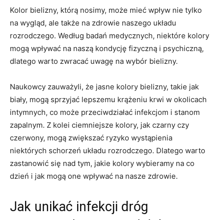
Kolor bielizny, ⁣którą‌ nosimy,‍ może mieć⁤ wpływ⁤ nie⁢ tylko
na wygląd, ale także na ‍zdrowie naszego⁢ układu
rozrodczego. Według badań medycznych, niektóre kolory
mogą ⁢wpływać⁢ na naszą kondycję fizyczną i psychiczną,
dlatego​ warto zwracać uwagę na wybór bielizny.
Naukowcy zauważyli,‌ że ‌jasne kolory ⁤bielizny, takie jak
biały, mogą sprzyjać lepszemu krążeniu ⁢krwi w okolicach
intymnych, co może przeciwdziałać infekcjom i stanom
zapalnym. Z kolei ⁢ciemniejsze kolory, ‍jak czarny ⁤czy ​
czerwony, mogą ⁢zwiększać ryzyko wystąpienia
niektórych schorzeń układu rozrodczego. Dlatego warto ​
zastanowić się nad⁢ tym, jakie ​kolory wybieramy na co
dzień i jak mogą one wpływać na ⁤nasze zdrowie.
Jak‍ unikać infekcji dróg