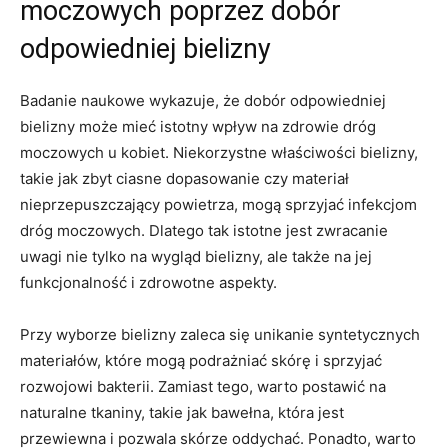
moczowych poprzez ⁣dobór
odpowiedniej bielizny
Badanie naukowe wykazuje, że dobór odpowiedniej
bielizny ‌może ⁤mieć⁤ istotny wpływ na zdrowie dróg
moczowych u kobiet. Niekorzystne‍ właściwości‍ bielizny,
takie ⁢jak zbyt ciasne dopasowanie czy materiał
nieprzepuszczający powietrza, mogą sprzyjać infekcjom
dróg moczowych. Dlatego tak istotne jest‍ zwracanie
uwagi nie tylko na ‌wygląd bielizny,⁤ ale także na ‌jej
funkcjonalność ⁢i⁣ zdrowotne aspekty.
Przy‍ wyborze bielizny zaleca się unikanie⁤ syntetycznych
materiałów, które ⁢mogą podrażniać‍ skórę i sprzyjać
⁢rozwojowi bakterii. ⁢Zamiast tego, warto postawić na
naturalne tkaniny, takie jak bawełna,⁢ która jest
przewiewna i pozwala skórze ⁤oddychać. Ponadto,​ warto