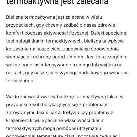
termoaktywna ⁢jest zalecana
Bielizna termoaktywna jest⁣ zalecana w wielu
przypadkach,⁤ gdy ‍chcemy zadbać o ‌nasze zdrowie i
komfort podczas aktywności fizycznej. Dzięki specjalnej
technologii⁢ tkanin ⁢termoaktywnych, ‌bielizna ta wpływa
korzystnie na nasze ciało, zapewniając odpowiednią
wentylację ⁢i​ ochronę ‍przed⁤ zimnem.‌ Jest to szczególnie
ważne podczas⁢ intensywnego ⁤treningu​ lub wyjścia‍ na
nartach, gdy nasze ​ciało wymaga dodatkowego wsparcia
termicznego.
Warto ⁣zainwestować w ‌bieliznę termoaktywną także w
przypadku osób borykających się⁢ z problemami
zdrowotnymi, takimi jak⁣ artretyzm czy problemy⁣ z
⁣krążeniem krwi. Specjalne właściwości tkanin‍
termoaktywnych mogą pomóc w⁤ utrzymaniu
odpowiedniej temperatury ciała⁣ i poprawie cyrkulacji ​