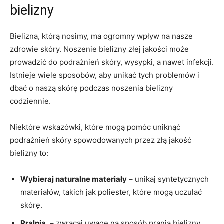
‌bielizny
Bielizna,​ którą nosimy, ‌ma ogromny wpływ na nasze
‌zdrowie skóry.⁤ Noszenie bielizny złej jakości⁣ może
prowadzić do ⁣podrażnień‌ skóry, wysypki, a nawet infekcji.
‌Istnieje wiele ⁣sposobów, aby unikać tych‍ problemów i
dbać ⁣o naszą ‌skórę podczas noszenia bielizny
⁢codziennie.
Niektóre ‌wskazówki, ​które mogą pomóc uniknąć
podrażnień skóry ​spowodowanych przez⁤ złą jakość‌
bielizny to:
Wybieraj naturalne materiały
– unikaj syntetycznych
materiałów, ⁣takich jak poliester,‌ które ​mogą uczulać
skórę.
Pralnia
⁣ – zwracaj uwagę na sposób prania bielizny,