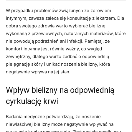
W przypadku problemów związanych ze zdrowiem
intymnym, zawsze zaleca‌ się konsultację z lekarzem. Dla
dobra swojego zdrowia warto wybierać bieliznę
wykonaną z przewiewnych, naturalnych materiałów, które
nie powodują podrażnień ani infekcji. Pamiętaj, że
komfort intymny jest równie ważny, co wygląd
zewnętrzny, dlatego ‍warto zadbać ⁤o‍ odpowiednią⁢
pielęgnację skóry i unikać noszenia ‍bielizny, która
negatywnie wpływa⁢ na jej stan.
Wpływ bielizny na odpowiednią
‍cyrkulację krwi
Badania medyczne​ potwierdzają,⁢ że noszenie
niewłaściwej bielizny może negatywnie wpływać na‌
cyrkulację krwi ⁢w ‍naszym⁤ ciele. Zbyt obcisłe staniki czy‍