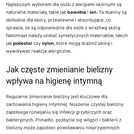
Najlepszym wyborem ‍dla osób z⁤ alergiami skórnymi są
naturalne materiały, takie‍ jak
bawełna
i
len
. ⁣Te ⁤tkaniny są
delikatne dla skóry, przewiewne i absorbujące, co
sprawia, że‌ są​ odpowiednie ‌dla osób ‌z wrażliwą skórą.
Natomiast należy ‍unikać syntetycznych materiałów, takich
jak
poliester
‍czy
nylon
, które mogą drażnić ⁢skórę i
wywoływać reakcje alergiczne.
Jak ‍częste⁢ zmienianie bielizny⁢
wpływa‌ na‍ higienę intymną
Regularne zmienianie bielizny‌ jest ‍kluczowe ‌dla
zachowania higieny intymnej.​ Noszenie ⁢czystej bielizny
⁣zapobiega rozwijaniu się infekcji grzybiczych oraz
bakteryjnych. Ponadto,⁢ pozbycie się wilgoci‍ i bakterii z
bielizny ‍może zapobiec ⁣powstawaniu nieprzyjemnych