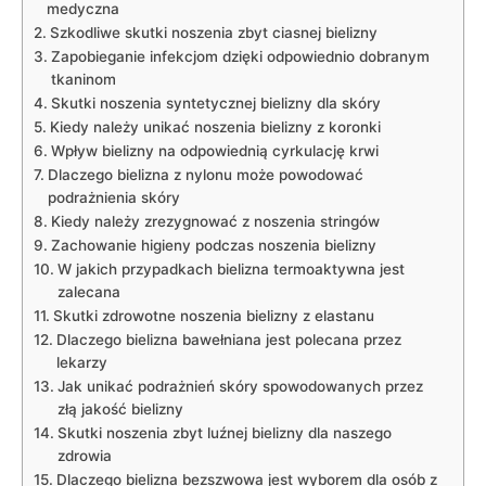
medyczna
Szkodliwe skutki noszenia zbyt ciasnej bielizny
Zapobieganie infekcjom dzięki odpowiednio dobranym
tkaninom
Skutki noszenia ‍syntetycznej‌ bielizny ⁣dla⁣ skóry
Kiedy należy unikać noszenia bielizny ⁣z koronki
Wpływ bielizny na odpowiednią ‍cyrkulację krwi
Dlaczego bielizna z nylonu może powodować⁣
podrażnienia skóry
Kiedy należy zrezygnować‌ z⁤ noszenia‍ stringów
Zachowanie higieny podczas noszenia bielizny
W jakich przypadkach ⁣bielizna termoaktywna ⁢jest
zalecana
Skutki zdrowotne⁢ noszenia bielizny z elastanu
Dlaczego ​bielizna bawełniana jest ​polecana przez
lekarzy
Jak unikać ‌podrażnień skóry spowodowanych przez
złą jakość ‌bielizny
Skutki noszenia zbyt luźnej bielizny dla naszego⁤
zdrowia
Dlaczego bielizna bezszwowa jest wyborem⁢ dla⁢ osób​ z⁤