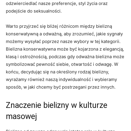
odzwierciedlać nasze preferencje, styl życia oraz
podejście do seksualności.
Warto przyjrzeć ⁤się bliżej różnicom między bielizną
konserwatywną a‍ odważną, aby zrozumieć, jakie⁤ sygnały
możemy wysyłać poprzez⁤ nasze wybory ‍w ⁤tej kategorii.
Bielizna konserwatywna może być ⁢kojarzona z ‌elegancją,
klasą i ostrożnością,⁤ podczas gdy odważna bielizna może
symbolizować pewność siebie, otwartość i odwagę. W
końcu,‍ decydując ⁢się⁢ na określony​ rodzaj⁣ bielizny,
wyrażamy również naszą indywidualność i⁢ wybieramy
⁣sposób, w jaki chcemy ​być postrzegani przez‍ innych.
Znaczenie bielizny⁤ w kulturze
masowej