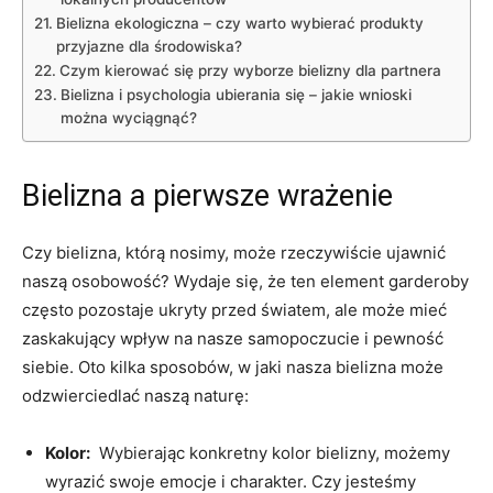
Bielizna‌ ekologiczna – czy warto ⁣wybierać produkty
przyjazne dla⁤ środowiska?
Czym kierować ​się przy ​wyborze bielizny dla partnera
Bielizna i‍ psychologia ubierania się – jakie​ wnioski
⁤można​ wyciągnąć?
Bielizna ⁤a pierwsze wrażenie
Czy bielizna,​ którą nosimy, ‌może rzeczywiście ujawnić
naszą osobowość?​ Wydaje się, że ten element garderoby
często ⁣pozostaje⁤ ukryty‌ przed światem, ale może mieć
zaskakujący ⁤wpływ‍ na nasze samopoczucie i pewność
siebie. ⁤Oto kilka sposobów, w ‍jaki nasza bielizna może
odzwierciedlać⁢ naszą naturę:
Kolor:
⁣ Wybierając ‍konkretny kolor bielizny, możemy
wyrazić swoje emocje i charakter. ‌Czy jesteśmy