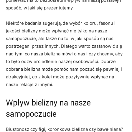
ponieważ⁣ ma to bezpośredni wpływ na naszą postawę⁤ i
sposób, w jaki się prezentujemy.
Niektóre badania sugerują, ⁢że wybór koloru, fasonu i
⁢jakości bielizny może wpłynąć nie tylko ‍na nasze
samopoczucie, ale także na to, w jaki sposób są⁣ nas
postrzegani przez innych.​ Dlatego warto zastanowić się
⁢nad⁢ tym, ⁤co nasza bielizna mówi o nas i czy chcemy, aby​
to było odzwierciedlenie naszej ⁤osobowości. Dobrze⁤
dobrana bielizna ‍może pomóc nam poczuć się pewniej i
atrakcyjniej, co z kolei może pozytywnie wpłynąć na⁢
nasze ​relacje z innymi.
Wpływ ‍bielizny na nasze
samopoczucie
Biustonosz czy figi,​ koronkowa bielizna‌ czy bawełniana? ​