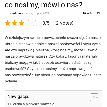
co nosimy, mówi o nas?
Przez
admin
-
piątek, 5 lipca, 2019
456
0
3/5 - (2 votes)
W dzisiejszym świecie powszechnie uważa się, że ⁢nasze
ubrania stanowią odbicie naszej osobowości i stylu ‌życia.
Ale czy naprawdę bielizna,⁣ którą nosimy, może ujawnić
‍naszą​ prawdziwą naturę?‍ Czy kolory, fasony ⁤i materiały‍
bielizny mogą w ⁤jakiś sposób odzwierciedlać naszą
⁣osobowość?⁢ Czy to, co nosimy, może naprawdę‌ coś o
⁤nas powiedzieć?‍ Już niedługo poznamy odpowiedzi na te
pytania.
Nawigacja:
Bielizna ⁤a pierwsze wrażenie