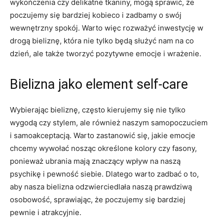
wykończenia⁤ czy delikatne tkaniny,⁤ mogą⁢ sprawić, że
‍poczujemy się bardziej⁤ kobieco i zadbamy‌ o swój
wewnętrzny⁤ spokój. Warto więc rozważyć inwestycję w
⁣drogą bieliznę, która nie tylko będą służyć nam na co
dzień, ⁣ale także⁢ tworzyć pozytywne emocje i wrażenie.
Bielizna jako ‌element self-care
Wybierając bieliznę, często ⁣kierujemy się nie tylko
⁢wygodą​ czy stylem, ale ‌również naszym samopoczuciem
i samoakceptacją. Warto zastanowić się, jakie emocje
chcemy ‌wywołać nosząc określone kolory czy fasony,
ponieważ ubrania ​mają znaczący wpływ na naszą
psychikę⁣ i pewność ⁣siebie. ‌Dlatego warto zadbać o​ to,
aby nasza bielizna odzwierciedlała naszą prawdziwą
osobowość, sprawiając, że poczujemy się bardziej
pewnie i atrakcyjnie.