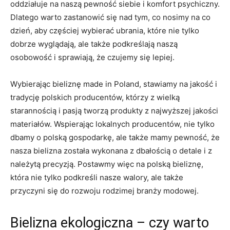
oddziałuje na naszą​ pewność siebie i komfort psychiczny.
Dlatego warto ⁢zastanowić się nad tym, co nosimy na⁢ co
dzień, aby ​częściej wybierać⁤ ubrania, ⁤które nie tylko
dobrze wyglądają, ⁢ale‍ także podkreślają naszą
osobowość i sprawiają, że⁣ czujemy się lepiej.
Wybierając bieliznę ⁤made ‌in Poland,​ stawiamy​ na jakość i
tradycję ‌polskich producentów, którzy z wielką
starannością i ‌pasją tworzą produkty z ​najwyższej jakości
materiałów. Wspierając‍ lokalnych‌ producentów, nie‍ tylko
dbamy‍ o polską‌ gospodarkę, ale ⁣także mamy pewność, że
nasza bielizna została wykonana z dbałością o detale i z
należytą precyzją.⁣ Postawmy więc‌ na polską bieliznę,⁣
która​ nie⁢ tylko⁤ podkreśli nasze⁢ walory, ⁢ale także
przyczyni‍ się‍ do rozwoju rodzimej branży modowej.
Bielizna‌ ekologiczna – czy warto