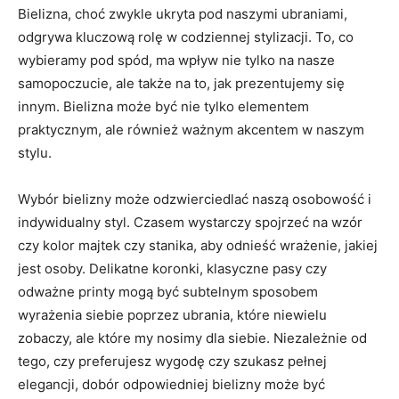
Bielizna, choć ⁣zwykle ukryta⁢ pod‍ naszymi ubraniami,
odgrywa kluczową rolę w codziennej stylizacji. To,⁢ co
wybieramy‍ pod spód, ma wpływ‍ nie⁣ tylko na nasze
samopoczucie, ale także na to, jak ⁢prezentujemy⁤ się
⁢innym. ‍Bielizna może być nie tylko elementem
praktycznym, ale również ważnym akcentem w naszym
stylu.
Wybór bielizny może odzwierciedlać naszą osobowość i ​
indywidualny styl. Czasem wystarczy spojrzeć na wzór
czy kolor ​majtek‍ czy stanika, aby odnieść ⁤wrażenie, jakiej
jest osoby. Delikatne‌ koronki, klasyczne pasy ​czy
odważne printy mogą być subtelnym sposobem
wyrażenia siebie poprzez⁣ ubrania, które⁤ niewielu
zobaczy,⁤ ale⁤ które⁣ my nosimy dla siebie. ⁢Niezależnie od
tego,‍ czy⁣ preferujesz wygodę czy szukasz ⁢pełnej
elegancji, ⁢dobór odpowiedniej bielizny może być