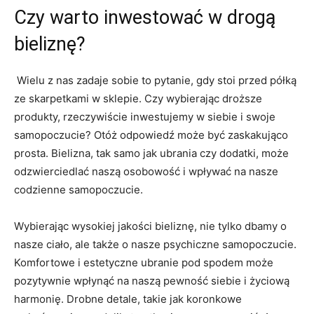
Czy warto inwestować w drogą
bieliznę?
‌ Wielu z nas zadaje sobie to pytanie, gdy⁣ stoi przed półką
⁣ze skarpetkami w sklepie. Czy wybierając⁣ droższe
⁣produkty, rzeczywiście inwestujemy w siebie i swoje
samopoczucie? Otóż odpowiedź może być zaskakująco⁢
prosta. ⁢Bielizna, tak samo jak ubrania ⁤czy dodatki, ⁣może
odzwierciedlać naszą osobowość i wpływać ⁢na‍ nasze
codzienne samopoczucie.
Wybierając​ wysokiej jakości bieliznę, nie⁣ tylko dbamy ‍o
nasze⁤ ciało, ale także o nasze psychiczne samopoczucie.⁣
Komfortowe i‌ estetyczne ubranie ‍pod spodem może⁢
pozytywnie wpłynąć ⁢na naszą⁢ pewność siebie ​i życiową
harmonię. Drobne detale, takie jak ⁢koronkowe