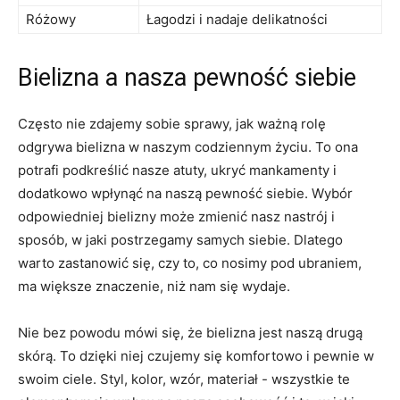
Różowy
Łagodzi i nadaje delikatności
Bielizna a nasza pewność siebie
Często nie zdajemy sobie⁣ sprawy, ⁢jak ⁣ważną rolę
odgrywa bielizna w naszym codziennym życiu. ⁢To ona
potrafi podkreślić nasze atuty, ukryć mankamenty i
dodatkowo wpłynąć na naszą pewność ‍siebie. ‌Wybór
odpowiedniej bielizny może zmienić nasz nastrój​ i
sposób, w jaki postrzegamy samych siebie. Dlatego⁣
warto zastanowić‌ się, czy ⁤to, co nosimy ⁣pod ubraniem,
ma większe znaczenie, niż⁣ nam się⁤ wydaje.
Nie bez powodu mówi się, że bielizna jest ⁢naszą drugą
‍skórą. To ⁤dzięki niej czujemy ⁢się ⁣komfortowo⁣ i​ pewnie w
swoim ‍ciele. Styl, kolor, wzór, materiał ⁣-‍ wszystkie​ te