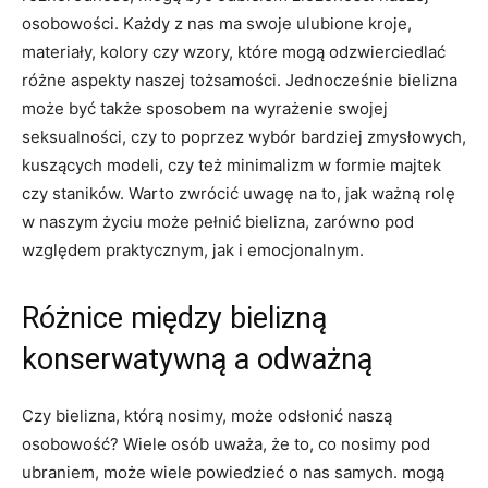
osobowości. Każdy z nas ma swoje ‌ulubione⁢ kroje,
‌materiały, ⁢kolory czy wzory, ‌które mogą​ odzwierciedlać
różne aspekty naszej tożsamości. Jednocześnie bielizna
może być także sposobem na wyrażenie swojej
seksualności, czy to poprzez wybór bardziej zmysłowych,
kuszących ​modeli, czy też ⁤minimalizm ⁤w formie ‍majtek
czy staników.⁣ Warto zwrócić uwagę na to, ⁣jak ważną rolę
w naszym ⁣życiu może pełnić bielizna, zarówno⁣ pod
względem praktycznym, ‍jak i emocjonalnym.
Różnice⁢ między bielizną
konserwatywną​ a odważną
Czy ​bielizna,​ którą nosimy, może⁣ odsłonić ⁣naszą
osobowość? Wiele osób uważa,‌ że to, co nosimy pod
ubraniem, może wiele powiedzieć o nas ​samych. mogą​