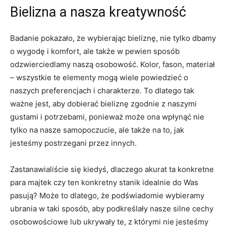
Bielizna‍ a nasza kreatywność
Badanie ⁢pokazało, że ⁣wybierając⁤ bieliznę, nie⁢ tylko dbamy
o wygodę i ​komfort, ale także w pewien sposób
odzwierciedlamy ​naszą osobowość. Kolor, fason, materiał​
– wszystkie te elementy mogą wiele powiedzieć o
naszych preferencjach⁤ i charakterze.​ To ‍dlatego tak
ważne jest, aby dobierać bieliznę zgodnie​ z naszymi⁣
gustami⁤ i potrzebami, ‍ponieważ może ⁤ona⁤ wpłynąć nie
tylko na nasze⁤ samopoczucie, ale także na to, jak
jesteśmy postrzegani przez innych.
Zastanawialiście się kiedyś, dlaczego ‍akurat⁣ ta⁢ konkretne
para majtek ‌czy ten konkretny stanik idealnie do Was
pasują?​ Może to dlatego,‌ że podświadomie wybieramy
ubrania w taki sposób, aby⁣ podkreślały nasze silne cechy
osobowościowe lub ukrywały te, z którymi nie‌ jesteśmy