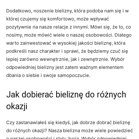
Dodatkowo, noszenie ​bielizny, ⁣która podoba nam się i w
której czujemy się komfortowo, może wpływać
pozytywnie na nasze relacje z ‍innymi. Mówi się, ⁢że to, co
nosimy, może‍ mówić ⁢wiele o naszej osobowości. Dlatego
warto ‌zainwestować‌ w wysokiej jakości bieliznę, która ​
podkreśli nasz ‍charakter i ​sprawi, ⁤że będziemy ⁢czuć⁢ się
‍lepiej zarówno wewnętrznie, jak ⁤i zewnętrznie. Wybór
odpowiedniej ⁣bielizny ‍jest zatem ważnym elementem
dbania o⁢ siebie i swoje⁣ samopoczucie.
Jak⁤ dobierać bieliznę do różnych
⁣okazji
Czy zastanawiałeś się ⁤kiedyś, jak dobrze‍ dobrać bieliznę​
do różnych okazji? ⁢Nasza bielizna może wiele powiedzieć
o naszej‌ osobowości i stylu życia. ‍Wybór odpowiedniej