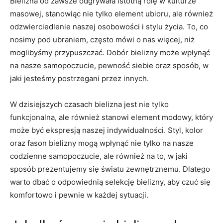
Bielizna od zawsze ‍odgrywała ⁣istotną rolę w kulturze
masowej, ⁢stanowiąc nie ⁢tylko element ubioru, ale również
odzwierciedlenie naszej osobowości i stylu życia. ⁤To, ‌co
nosimy pod ubraniem, często mówi o⁢ nas⁣ więcej, niż
‌moglibyśmy przypuszczać. Dobór bielizny może wpłynąć
na‍ nasze samopoczucie, pewność siebie oraz sposób, w
jaki jesteśmy postrzegani ⁢przez innych.
W dzisiejszych czasach bielizna ‍jest nie tylko
funkcjonalna, ale również stanowi element modowy, który⁤
może być ekspresją‌ naszej indywidualności. Styl,​ kolor
oraz fason bielizny mogą wpłynąć nie tylko‌ na nasze
codzienne samopoczucie, ale również na to, w ​jaki
sposób prezentujemy​ się światu zewnętrznemu. Dlatego
warto ‌dbać o odpowiednią selekcję bielizny, ​aby czuć⁣ się
komfortowo i‌ pewnie w‍ każdej sytuacji.