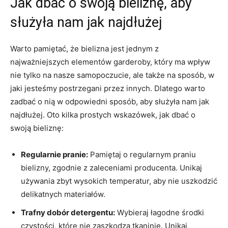
Jak ​dbać o ​swoją ⁢bieliznę,‌ aby
służyła nam jak najdłużej
Warto ​pamiętać, że bielizna jest jednym z‍
najważniejszych elementów garderoby, który ⁤ma ‍wpływ​
nie tylko na ​nasze samopoczucie,​ ale także na sposób, w
⁤jaki ‌jesteśmy postrzegani przez ⁣innych. Dlatego‌ warto
zadbać o​ nią w odpowiedni‍ sposób,⁤ aby służyła ⁢nam jak
najdłużej. Oto kilka prostych wskazówek, jak ⁣dbać⁤ o
swoją bieliznę:
Regularnie pranie:
Pamiętaj o ‍regularnym ⁢praniu
bielizny, zgodnie z zaleceniami ​producenta. Unikaj
używania zbyt wysokich temperatur, aby nie uszkodzić
⁣delikatnych materiałów.
Trafny dobór detergentu:
Wybieraj ⁤łagodne środki ​
czystości, ‍które nie ​zaszkodzą ​tkaninie.‍ Unikaj