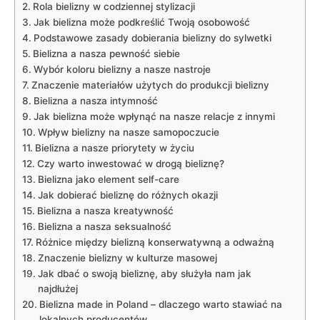
Rola bielizny w codziennej stylizacji
Jak ​bielizna‌ może podkreślić Twoją osobowość
Podstawowe zasady ​dobierania bielizny do sylwetki
Bielizna a nasza pewność siebie
Wybór koloru bielizny a nasze ⁢nastroje
Znaczenie materiałów użytych do produkcji bielizny
Bielizna ⁢a nasza intymność
Jak bielizna może wpłynąć na nasze relacje ‌z innymi
Wpływ ‍bielizny na nasze samopoczucie
Bielizna a‌ nasze priorytety w‌ życiu
Czy warto inwestować w drogą bieliznę?
Bielizna jako ‌element self-care
Jak⁤ dobierać bieliznę do różnych ⁣okazji
Bielizna‍ a nasza kreatywność
Bielizna ⁣a nasza​ seksualność
Różnice⁢ między bielizną konserwatywną​ a odważną
Znaczenie bielizny⁤ w kulturze masowej
Jak ​dbać o ​swoją ⁢bieliznę,‌ aby służyła nam jak
najdłużej
Bielizna made in⁣ Poland – dlaczego warto⁤ stawiać⁤ na
lokalnych producentów