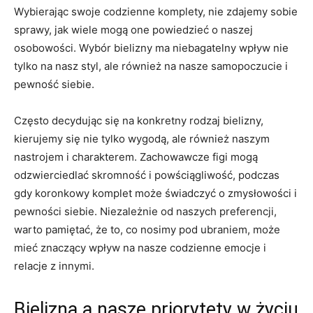
Wybierając swoje codzienne komplety, nie zdajemy ⁣sobie
sprawy, jak wiele ​mogą one powiedzieć o naszej
osobowości. Wybór bielizny ma ‌niebagatelny ⁣wpływ nie
tylko na nasz styl, ale również na nasze samopoczucie ⁢i
pewność siebie.
Często decydując ‌się na ⁤konkretny rodzaj ⁤bielizny,
kierujemy się ​nie⁤ tylko wygodą, ale również naszym
nastrojem ⁣i charakterem. Zachowawcze figi ‍mogą
odzwierciedlać ⁢skromność i ​powściągliwość,‌ podczas⁣
gdy ‌koronkowy⁤ komplet może świadczyć​ o zmysłowości i
pewności siebie. Niezależnie ⁤od naszych preferencji,
warto pamiętać,⁣ że to, co nosimy⁤ pod ubraniem,​ może
mieć znaczący wpływ na‍ nasze codzienne emocje i
relacje ‍z innymi.
Bielizna a‌ nasze priorytety w‌ życiu