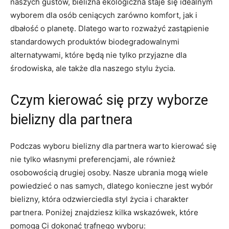
naszych ⁣gustów,⁤ bielizna ekologiczna staje się idealnym
‍wyborem dla ‌osób ​ceniących zarówno komfort, jak i⁤
dbałość o planetę. Dlatego warto rozważyć zastąpienie
standardowych produktów biodegradowalnymi
alternatywami,⁤ które będą nie tylko ‌przyjazne dla
środowiska, ale także dla naszego⁤ stylu życia.
Czym kierować ​się przy ​wyborze
bielizny dla partnera
Podczas wyboru ⁤bielizny dla partnera ⁣warto kierować się
nie​ tylko własnymi preferencjami, ale również
osobowością drugiej ‍osoby. Nasze ubrania mogą wiele
powiedzieć o nas samych, dlatego konieczne jest⁣ wybór
bielizny, która odzwierciedla styl życia i charakter⁢
partnera. Poniżej ‍znajdziesz ​kilka wskazówek, które
‌pomogą Ci dokonać trafnego⁤ wyboru: