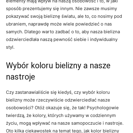
elementy‌ mają ​wpływ⁣ na naszą osobowość i⁣ to, w ⁤jaki
sposób prezentujemy się innym. Nie zawsze​ musimy
pokazywać swoją bieliznę światu, ale to, co⁣ nosimy pod⁤
ubraniem, naprawdę może wiele⁤ powiedzieć o ⁤nas
⁤samych. Dlatego warto zadbać o to, aby nasza bielizna⁣
odzwierciedlała naszą ‌pewność ⁣siebie i⁣ indywidualny
styl.
Wybór koloru bielizny a nasze
⁢nastroje
Czy⁣ zastanawialiście się kiedyś, czy wybór koloru
bielizny może rzeczywiście odzwierciedlać ⁣nasze
⁤osobowości? Otóż okazuje ⁤się, że tak!⁢ Psychologowie
‍twierdzą, że ‍kolory, których używamy w codziennym⁣
życiu, mogą ‌wpływać na nasze samopoczucie i nastroje.
Oto kilka ciekawostek na ‍temat tego, jak kolor bielizny⁢