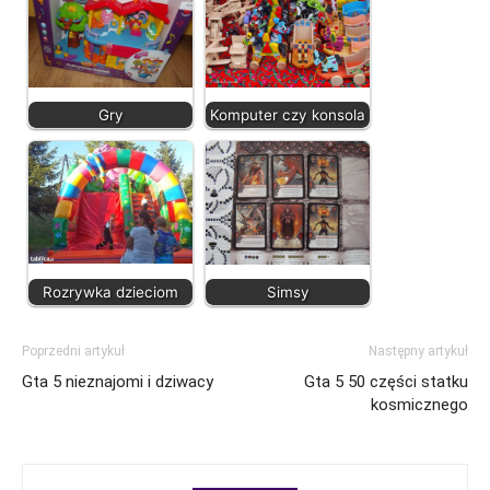
Gry
Komputer czy konsola
Rozrywka dzieciom
Simsy
Poprzedni artykuł
Następny artykuł
Gta 5 nieznajomi i dziwacy
Gta 5 50 części statku
kosmicznego