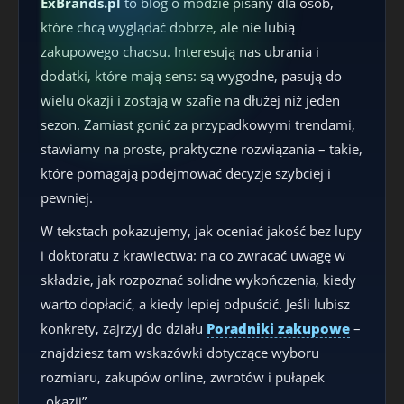
ExBrands.pl
to blog o modzie pisany dla osób,
które chcą wyglądać dobrze, ale nie lubią
zakupowego chaosu. Interesują nas ubrania i
dodatki, które mają sens: są wygodne, pasują do
wielu okazji i zostają w szafie na dłużej niż jeden
sezon. Zamiast gonić za przypadkowymi trendami,
stawiamy na proste, praktyczne rozwiązania – takie,
które pomagają podejmować decyzje szybciej i
pewniej.
W tekstach pokazujemy, jak oceniać jakość bez lupy
i doktoratu z krawiectwa: na co zwracać uwagę w
składzie, jak rozpoznać solidne wykończenia, kiedy
warto dopłacić, a kiedy lepiej odpuścić. Jeśli lubisz
konkrety, zajrzyj do działu
Poradniki zakupowe
–
znajdziesz tam wskazówki dotyczące wyboru
rozmiaru, zakupów online, zwrotów i pułapek
„okazji”.