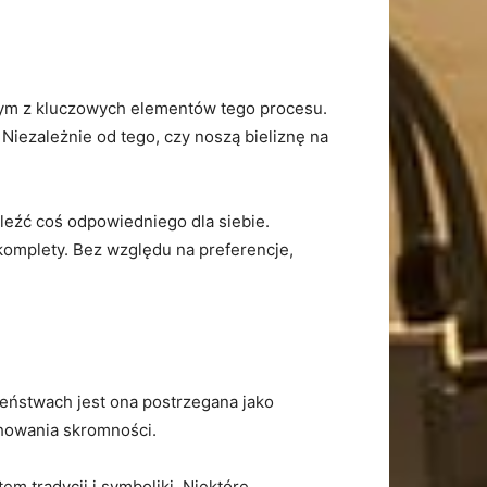
nym z kluczowych elementów tego‍ procesu.⁣
iezależnie od tego, ​czy noszą bieliznę ⁤na
leźć coś odpowiedniego dla siebie.⁣
‌komplety. Bez ⁣względu na preferencje,
czeństwach jest ona postrzegana jako
chowania skromności.
m tradycji i symboliki. Niektóre