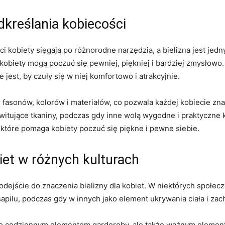
odkreślania kobiecości
 kobiety sięgają po różnorodne ‌narzędzia, a bielizna jest jed
kobiety mogą poczuć się pewniej, piękniej i bardziej zmysłowo. N
 ⁣jest, by czuły się w niej ‌komfortowo i atrakcyjnie.
 fasonów, kolorów i materiałów, co pozwala każdej kobiecie zna
świtujące tkaniny, podczas gdy⁢ inne wolą wygodne i praktyczne 
tóre pomaga⁤ kobiety poczuć się piękne i pewne siebie.
biet w różnych kulturach
dejście do ⁣znaczenia bielizny dla kobiet. W niektórych ⁣społe
sapilu, podczas gdy w innych jako⁢ element ukrywania ciała i za
lko codziennym elementem garderoby, ‍ale także ważnym elemente