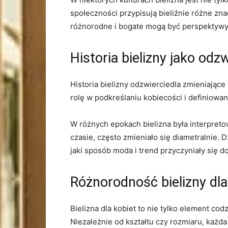
⁢społeczności przypisują bieliźnie różne⁣ zn
różnorodne i ‌bogate⁣ mogą być perspektywy
Historia bielizny ‌jako⁣ o
Historia bielizny odzwierciedla zmieniające
rolę w podkreślaniu kobiecości i definiowan
W różnych epokach bielizna‍ była interpret
czasie, często zmieniało się diametralnie. 
jaki sposób moda i trend przyczyniały się do
Różnorodność bielizny dla
Bielizna‌ dla kobiet to nie tylko element c
Niezależnie od kształtu czy rozmiaru, każda 