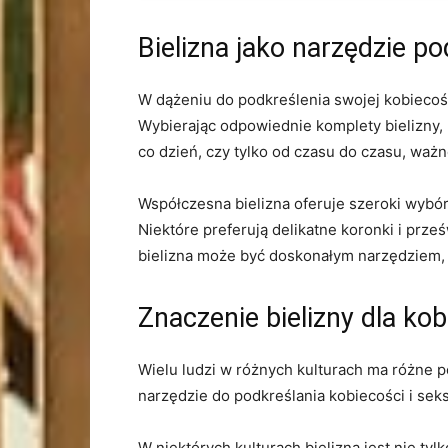
Bielizna jako narzędzie p
W dążeniu do podkreślenia swojej kobiecości
Wybierając odpowiednie komplety bielizny, ​
co dzień, czy tylko⁣ od czasu do czasu, ważne
Współczesna bielizna oferuje szeroki wybór
Niektóre preferują delikatne koronki i⁣ prze
bielizna może być doskonałym narzędziem, k
Znaczenie bielizny dla ko
Wielu ludzi w różnych kulturach ma różne po
narzędzie do podkreślania kobiecości i sek
W niektórych kulturach bielizna jest nie ty