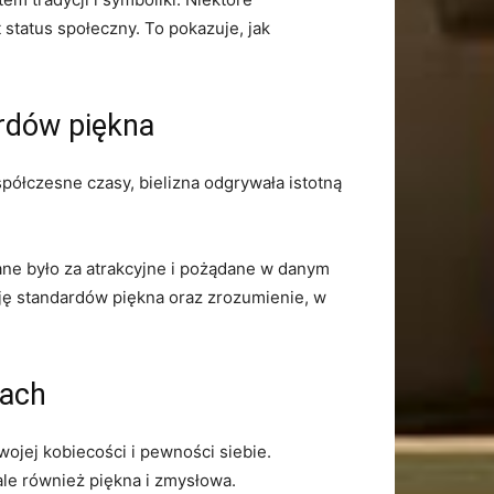
 status społeczny. To pokazuje, jak
dardów piękna
spółczesne czasy, bielizna odgrywała istotną
żane było za atrakcyjne i pożądane w danym
ję standardów piękna⁤ oraz zrozumienie, ⁤w
rach
wojej kobiecości i pewności siebie.
ale również piękna ⁣i zmysłowa.