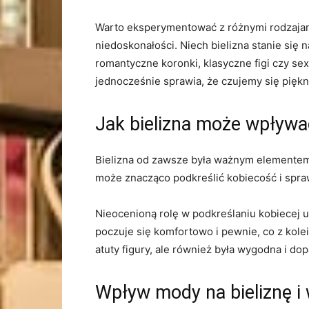
Warto eksperymentować z różnymi rodzajami b
‌niedoskonałości. Niech bielizna stanie si
romantyczne koronki, klasyczne figi czy sex
jednocześnie sprawia, że czujemy się piękne
Jak bielizna ⁢może⁢ wpływa
Bielizna od zawsze była ważnym elementem 
może znacząco podkreślić ⁤kobiecość i ‍spraw
Nieocenioną rolę w podkreślaniu kobiecej u
poczuje się komfortowo i pewnie, co ‌z ⁤kole
atuty figury, ale również była wygodna i ⁤do
Wpływ mody na bieliznę i