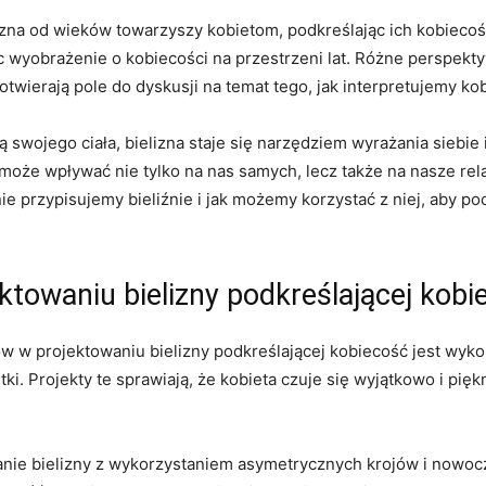
izna od wieków towarzyszy‌ kobietom, podkreślając ich kobiecoś
c wyobrażenie ‌o kobiecości na przestrzeni lat. Różne perspektyw
otwierają pole do dyskusji na temat tego, jak interpretujemy ko
ją swojego ciała, bielizna staje się narzędziem wyrażania siebie
może wpływać nie⁤ tylko na nas samych, lecz także ⁢na nasze re
ie przypisujemy‍ bieliźnie i jak możemy​ korzystać z niej, aby p
towaniu bielizny podkreślającej kobi
w projektowaniu bielizny podkreślającej kobiecość jest wykorzys
ki. Projekty te sprawiają, że kobieta czuje się wyjątkowo i pię
anie bielizny z wykorzystaniem asymetrycznych krojów i nowoc