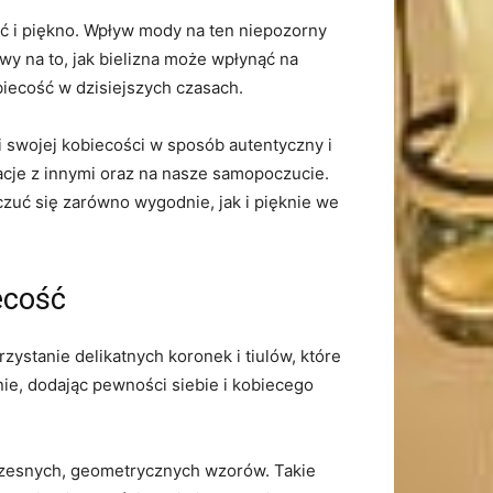
ć i piękno.‍ Wpływ⁤ mody na ten niepozorny
y na ‍to, jak bielizna może‍ wpłynąć na
biecość w dzisiejszych czasach.
 i swojej kobiecości w sposób autentyczny i
lacje z innymi oraz na nasze samopoczucie.
oczuć się zarówno wygodnie, ‍jak i pięknie we
ecość
tanie delikatnych⁤ koronek i tiulów, ‍które
knie, dodając pewności siebie i kobiecego
zesnych, geometrycznych⁤ wzorów. Takie‌