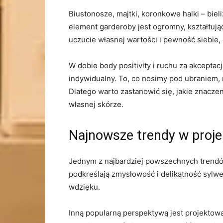
Biustonosze, majtki, koronkowe halki – biel
element ‌garderoby jest ogromny, kształtują
uczucie własnej wartości i pewność siebie, 
W dobie body positivity i ruchu za akceptac
indywidualny. To, co nosimy pod ubraniem, 
Dlatego warto zastanowić się, jakie⁣ znaczen
własnej skórze.
Najnowsze trendy w projek
Jednym z najbardziej powszechnych trendów 
podkreślają zmysłowość i delikatność sylwet
wdzięku.
Inną popularną perspektywą jest projektow