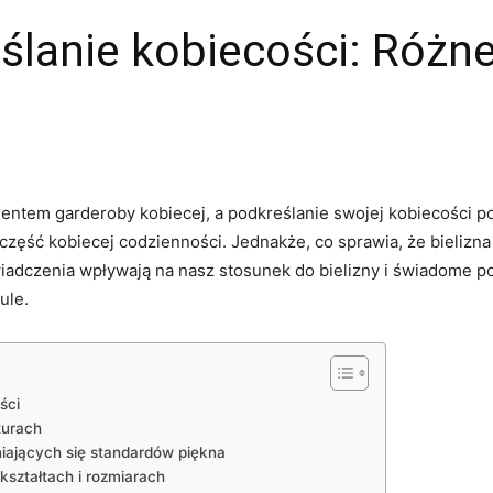
eślanie kobiecości: Różn
mentem garderoby kobiecej, a podkreślanie swojej kobiecości 
część kobiecej codzienności. Jednakże, co sprawia, że bielizna‍ j
iadczenia wpływają na nasz stosunek do‌ bielizny i świadome p
ule.
ści
turach
ieniających się standardów piękna
kształtach i rozmiarach