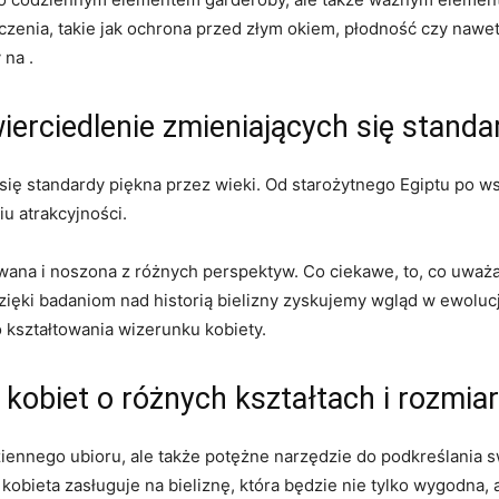
aczenia, takie jak ochrona przed złym okiem, płodność czy ⁢nawet
 na .
dzwierciedlenie zmieniających się stan
 się standardy piękna przez wieki. Od starożytnego Egiptu ⁣po w
iu atrakcyjności.
owana i noszona z różnych perspektyw. Co ⁢ciekawe,‍ to, co uwa
Dzięki badaniom nad historią bielizny zyskujemy wgląd w ewoluc
 ​kształtowania wizerunku kobiety.
 kobiet o różnych kształtach i rozmia
odziennego ubioru, ale także potężne narzędzie do podkreślania s
kobieta zasługuje na bieliznę, która będzie nie tylko wygodna, 