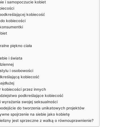
bie i samopoczucie⁤ kobiet
biecości
podkreślającej kobiecość
 do kobiecości
 konsumentki
biet
ralne piękno ciała
ebie i świata
dziennej
stylu i osobowości
dkreślającą kobiecość
ajdłużej
 kobiecości ⁢przez innych
odziejstwo podkreślające kobiecość
 i wyrażania swojej seksualności
 podejście do tworzenia unikatowych projektów
ywne spojrzenie na siebie jako kobietę
 bielizny jest sprzeczne z walką o równouprawnienie?