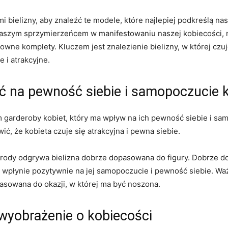
ielizny, aby⁤ znaleźć te modele, które ​najlepiej podkreślą nas
ę naszym sprzymierzeńcem w ⁣manifestowaniu naszej kobiecości,‍ 
owne komplety. Kluczem jest znalezienie bielizny,⁣ w której czu
 i atrakcyjne.
ć na​ pewność siebie i samopoczucie⁤ 
garderoby kobiet, który ma wpływ na ich pewność siebie i sam
ić, że kobieta czuje się atrakcyjna i ‌pewna siebie.
rody odgrywa​ bielizna⁢ dobrze dopasowana do figury. Dobrze do
i⁤ wpłynie pozytywnie na jej samopoczucie i pewność siebie. Ważn
pasowana do ⁤okazji, w której ma⁤ być noszona.
 wyobrażenie o kobiecości