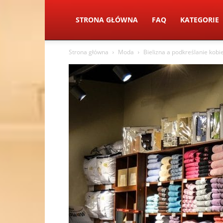
STRONA GŁÓWNA
FAQ
KATEGORIE
Strona główna
Moda
Bielizna a podkreślanie kobi