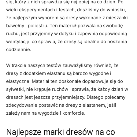
się, który z nich ‌sprawdza się ‍najlepiej na co dzień.​ Po‌
wielu ‌eksperymentach ⁢i⁢ testach,⁢ doszliśmy do⁤ wniosku,
że najlepszym wyborem są dresy wykonane z mieszanki
bawełny i poliestru. ⁢Ten materiał pozwala⁢ na‍ swobodę
ruchu, jest przyjemny w dotyku i zapewnia odpowiednią
wentylację, co sprawia, że dresy są idealne⁢ do noszenia
codziennie.
W trakcie naszych ⁤testów zauważyliśmy również, że
dresy z dodatkiem⁢ elastanu są bardzo wygodne i
elastyczne. Materiał ten doskonale dopasowuje się do
sylwetki,​ nie⁢ krępuje ruchów i sprawia, że każdy dzień ​w
dresach jest jeszcze przyjemniejszy. Dlatego polecamy
zdecydowanie postawić na⁣ dresy z elastanem, jeśli
zależy nam‌ na wygodzie ‌i komforcie.
Najlepsze marki dresów na co