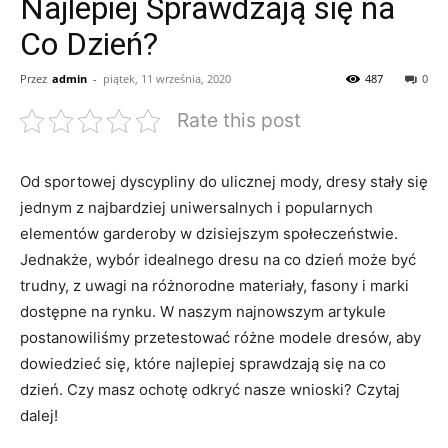
Najlepiej Sprawdzają się na
Co Dzień?
Przez
admin
-
piątek, 11 września, 2020
487
0
Rate this post
Od sportowej dyscypliny ⁣do ulicznej‍ mody, ⁢dresy​ stały się
jednym z najbardziej uniwersalnych i popularnych
elementów garderoby w dzisiejszym społeczeństwie.
Jednakże, wybór idealnego dresu na ⁣co dzień⁢ może⁣ być
trudny, ​z uwagi na różnorodne materiały,⁤ fasony i marki
dostępne na rynku. ​W ​naszym najnowszym ⁣artykule
postanowiliśmy przetestować różne modele dresów, aby
dowiedzieć się, które najlepiej sprawdzają‌ się na ⁣co
dzień. Czy masz‌ ochotę odkryć nasze wnioski? Czytaj⁤
dalej!