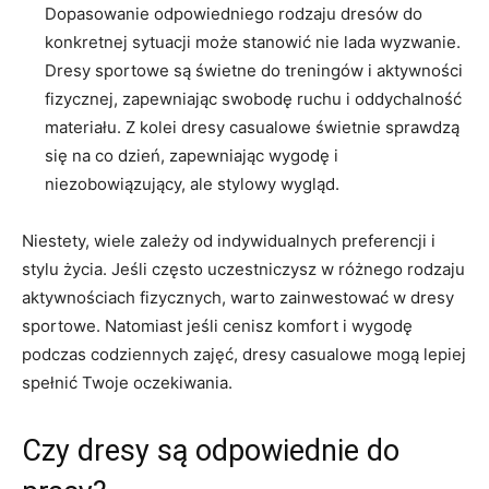
Dopasowanie odpowiedniego rodzaju dresów do
konkretnej sytuacji może stanowić ‍nie ‌lada ⁣wyzwanie.
⁢Dresy sportowe są⁤ świetne ⁤do treningów ‍i⁢ aktywności
fizycznej, zapewniając swobodę​ ruchu i oddychalność
materiału. Z kolei ‍dresy casualowe świetnie sprawdzą
się na co dzień, zapewniając ⁣wygodę i
niezobowiązujący, ale ⁤stylowy wygląd.
Niestety,⁣ wiele zależy od ​indywidualnych preferencji i
stylu życia.‌ Jeśli ⁤często uczestniczysz⁤ w ​różnego ⁢rodzaju
aktywnościach fizycznych, warto zainwestować w dresy‍
sportowe. Natomiast jeśli cenisz komfort i‍ wygodę
podczas ‍codziennych ⁤zajęć, dresy casualowe mogą lepiej
spełnić Twoje oczekiwania.
Czy dresy ⁤są odpowiednie do‍