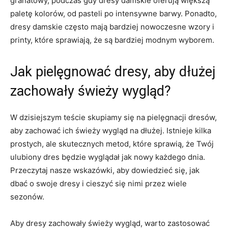
granatowy, ​podczas gdy ‌dresy⁢ damskie oferują większą
paletę kolorów, od ⁣pasteli po ‍intensywne⁣ barwy. Ponadto,
dresy damskie często mają bardziej nowoczesne wzory i
printy, ‌które ⁤sprawiają,‌ że są bardziej modnym wyborem.
Jak⁢ pielęgnować dresy, ‍aby dłużej
zachowały świeży wygląd?
W dzisiejszym ⁢teście skupiamy się na pielęgnacji dresów,
aby zachować ich świeży wygląd na dłużej. Istnieje kilka
prostych,​ ale skutecznych metod, które sprawią, że Twój
ulubiony‍ dres⁤ będzie wyglądał jak⁤ nowy każdego dnia.
Przeczytaj ​nasze wskazówki, ⁣aby dowiedzieć ⁣się,⁤ jak
⁢dbać o swoje dresy ⁤i cieszyć się nimi przez wiele
sezonów.
Aby dresy zachowały świeży wygląd,‌ warto zastosować