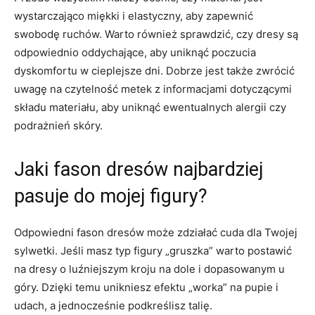
wystarczająco miękki i elastyczny,⁢ aby zapewnić
swobodę ‍ruchów. Warto również sprawdzić, czy dresy są​
odpowiednio oddychające, aby uniknąć poczucia​
dyskomfortu w⁢ cieplejsze dni.⁢ Dobrze jest także zwrócić
uwagę na ⁢czytelność metek⁤ z informacjami dotyczącymi
składu materiału, ​aby uniknąć ewentualnych ‍alergii czy
⁣podrażnień skóry.
Jaki fason dresów najbardziej
pasuje do mojej⁣ figury?
Odpowiedni ‌fason dresów może zdziałać cuda dla Twojej
sylwetki. Jeśli masz⁢ typ figury „gruszka” warto postawić
na dresy ​o luźniejszym kroju⁢ na dole i dopasowanym⁣ u
góry. Dzięki temu unikniesz efektu „worka” na pupie i
udach,⁣ a jednocześnie podkreślisz talię.