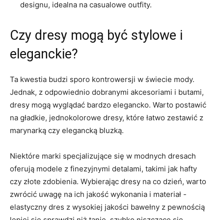
designu,⁣ idealna na casualowe outfity.
Czy dresy‌ mogą ⁣być stylowe i
⁣eleganckie?
Ta kwestia⁢ budzi⁣ sporo kontrowersji w świecie ​mody.​
Jednak, z odpowiednio dobranymi akcesoriami i butami,
dresy mogą wyglądać bardzo elegancko. Warto postawić
na gładkie,⁣ jednokolorowe dresy, które łatwo ‍zestawić z ​
marynarką ​czy elegancką bluzką.
Niektóre marki‌ specjalizujące się w modnych dresach
oferują modele ‍z finezyjnymi detalami, ​takimi jak hafty
czy złote zdobienia. Wybierając dresy na co dzień, ‌warto‌
zwrócić uwagę na ich jakość wykonania i materiał⁢ -​
elastyczny⁤ dres z wysokiej jakości bawełny z pewnością
⁤lepiej się sprawdzi ⁢niż tanie, szybko niszczące się