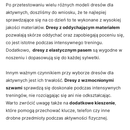
Po ​przetestowaniu ‍wielu różnych modeli dresów dla
aktywnych,⁤ doszliśmy ‌do wniosku, że te najlepiej⁣
sprawdzające się⁤ na co⁤ dzień to te ⁣wykonane z wysokiej
jakości materiałów.
Dresy z ‍oddychającym materiałem
pozwalają ​skórze oddychać oraz zapobiegają poceniu się,
co jest ⁣istotne podczas intensywnego treningu.⁢
Dodatkowo, ​
dresy z ‍elastycznym pasem
są wygodne ‌w
‍noszeniu ​i dopasowują się do każdej sylwetki.
Innym ważnym czynnikiem przy wyborze ‍dresów dla
aktywnych jest ‌ich trwałość.
Dresy‌ z wzmocnionymi
szwami
sprawdzą​ się doskonale ‌podczas‌ intensywnych
treningów, ⁢nie rozciągając się ani nie odkształcając.
Warto zwrócić uwagę także⁢ na
dodatkowe ⁢kieszenie
,
które pomogą ⁣przechować klucze, telefon czy ⁢inne
drobne przedmioty podczas aktywności fizycznej.