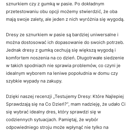
sznurkiem czy z gumką​ w pasie. Po dokładnym
przetestowaniu obu‌ opcji możemy stwierdzić, że oba⁤
mają swoje zalety, ale jeden⁤ z ⁣nich wyróżnia się wygodą.
Dresy ze sznurkiem‌ w pasie są⁤ bardziej uniwersalne i⁢
można‌ dostosować ⁢ich dopasowanie do swoich potrzeb.
Jednak dresy z gumką cechują się większą wygodą i
komfortem noszenia na co⁢ dzień. Długotrwałe siedzenie
w takich spodniach nie​ sprawia problemów, co czyni je
idealnym wyborem na leniwe popołudnia ‌w domu czy
szybkie wypady na ‌zakupy.
Dzięki naszej recenzji „Testujemy Dresy: Które Najlepiej ​
Sprawdzają się na Co ‌Dzień?”, mam nadzieję, że udało Ci
się wybrać​ idealny dres, który sprawdzi się w‌
codziennych sytuacjach. Pamiętaj, że wybór
‌odpowiedniego stroju może⁢ wpłynąć nie tylko⁤ na