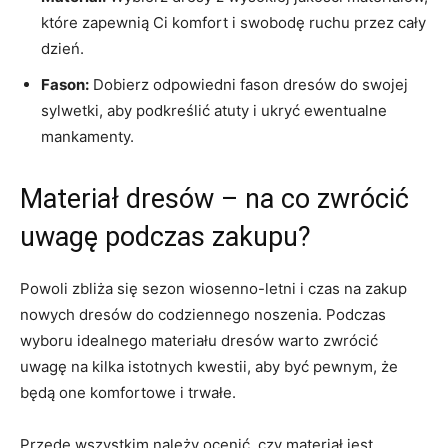
które zapewnią Ci komfort i‍ swobodę ⁢ruchu przez ⁢cały
dzień.
Fason:
⁣Dobierz odpowiedni fason dresów do ⁢swojej
sylwetki, ‍aby podkreślić atuty i‍ ukryć ewentualne
mankamenty.
Materiał ‍dresów – na ‌co zwrócić
uwagę podczas zakupu?
Powoli zbliża się sezon wiosenno-letni‍ i czas na zakup
nowych dresów do codziennego noszenia. Podczas
wyboru idealnego‌ materiału dresów warto zwrócić
uwagę na ‍kilka⁢ istotnych kwestii, aby być pewnym, że
będą ‌one ​komfortowe i ⁣trwałe.
Przede wszystkim należy ocenić,⁢ czy materiał jest