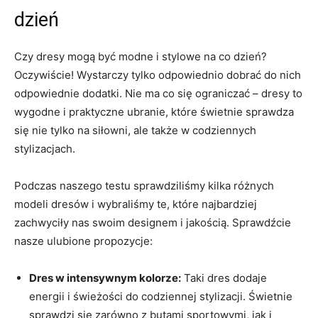
dzień
Czy dresy mogą być modne ‍i stylowe na ⁢co⁣ dzień?
Oczywiście! Wystarczy tylko odpowiednio dobrać do nich
odpowiednie‌ dodatki. Nie ma co ⁤się ograniczać – dresy to⁤
wygodne i ‍praktyczne ubranie, które⁣ świetnie sprawdza
się nie ⁤tylko na siłowni, ale także w codziennych
stylizacjach.
Podczas naszego⁢ testu sprawdziliśmy kilka różnych
modeli dresów ⁢i wybraliśmy te, które najbardziej‍
zachwyciły nas swoim ⁢designem i jakością. Sprawdźcie
nasze ‌ulubione propozycje:
Dres w intensywnym ​kolorze:
Taki ‌dres dodaje
energii⁤ i​ świeżości do codziennej stylizacji. Świetnie
sprawdzi się zarówno ‌z butami​ sportowymi, ⁤jak i