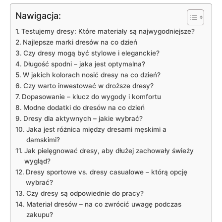
Nawigacja:
Testujemy dresy: Które materiały są najwygodniejsze?
Najlepsze marki dresów na co dzień
Czy dresy‌ mogą ⁣być stylowe i ⁣eleganckie?
Długość spodni ​– jaka jest optymalna?
W ⁢jakich kolorach nosić dresy ​na co dzień?
Czy ⁣warto inwestować w droższe dresy?
Dopasowanie – klucz do wygody​ i komfortu
Modne dodatki⁢ do dresów na co‍ dzień
Dresy dla aktywnych – jakie wybrać?
Jaka ​jest różnica między dresami męskimi a
damskimi?
Jak⁢ pielęgnować dresy, ‍aby dłużej zachowały świeży
wygląd?
Dresy sportowe vs. dresy casualowe ​– którą opcję
wybrać?
Czy dresy ⁤są odpowiednie do‍ pracy?
Materiał ‍dresów – na ‌co zwrócić uwagę podczas
zakupu?