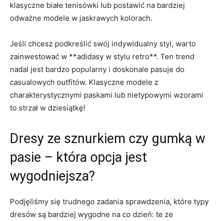
klasyczne‍ białe‍ tenisówki⁢ lub⁣ postawić na bardziej
odważne modele⁢ w jaskrawych⁢ kolorach.
Jeśli⁣ chcesz podkreślić swój indywidualny ​styl, warto
zainwestować w **adidasy w stylu retro**. Ten trend
nadal ​jest bardzo popularny i doskonale pasuje do
casualowych outfitów. Klasyczne modele z
charakterystycznymi paskami lub nietypowymi wzorami
‍to‌ strzał w dziesiątkę!
Dresy ze sznurkiem⁤ czy ⁤gumką w
⁤pasie ⁢– która opcja jest
wygodniejsza?
Podjęliśmy się⁤ trudnego⁢ zadania sprawdzenia, które typy
dresów są bardziej wygodne na co dzień:⁢ te ze