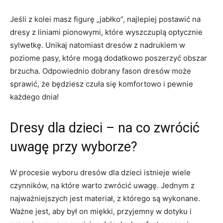
Jeśli‌ z kolei masz figurę „jabłko”, najlepiej​ postawić ⁤na
dresy z liniami pionowymi, które wyszczuplą‍ optycznie⁣
sylwetkę. Unikaj natomiast⁢ dresów⁢ z nadrukiem w
poziome ⁤pasy,​ które mogą dodatkowo⁣ poszerzyć obszar
brzucha. Odpowiednio dobrany fason⁤ dresów może
sprawić, że będziesz czuła się komfortowo i pewnie
każdego dnia!
Dresy dla dzieci – na co zwrócić
‌uwagę przy wyborze?
W ​procesie ⁣wyboru dresów dla dzieci istnieje ​wiele
czynników,⁤ na które warto zwrócić uwagę.​ Jednym z
najważniejszych​ jest materiał,⁢ z którego​ są⁤ wykonane. ​
Ważne jest, aby był on miękki, przyjemny w​ dotyku i