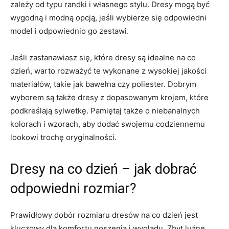
zależy od typu randki i ‌własnego stylu. Dresy mogą być
wygodną i modną opcją, ⁣jeśli wybierze się odpowiedni
model ⁣i odpowiednio go⁢ zestawi.
Jeśli zastanawiasz się, które⁣ dresy są ⁢idealne na co
dzień, warto rozważyć te wykonane z‍ wysokiej ‍jakości
materiałów, takie‍ jak bawełna czy‍ poliester. Dobrym
wyborem​ są także‌ dresy ​z dopasowanym krojem,⁢ które
podkreślają sylwetkę.‍ Pamiętaj także o niebanalnych
kolorach​ i wzorach, aby dodać swojemu codziennemu⁣
lookowi trochę oryginalności.
Dresy na co dzień – jak dobrać
odpowiedni rozmiar?
Prawidłowy⁣ dobór rozmiaru dresów na co dzień ⁣jest
kluczowy dla komfortu noszenia i wyglądu. Zbyt luźne ​