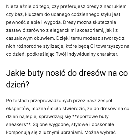
Niezależnie od tego, czy preferujesz dresy z nadrukiem
czy bez, kluczem do udanego ⁣codziennego⁤ stylu jest
‍pewność siebie⁢ i wygoda. Dresy można skutecznie
zestawić ​zarówno z eleganckimi akcesoriami, jak i z
casualowym obuwiem. Dzięki temu możesz ⁣stworzyć z
nich⁣ różnorodne stylizacje, które będą Ci towarzyszyć ‌na‍
co dzień, podkreślając Twój indywidualny charakter.
Jakie buty ⁢nosić⁢ do ​dresów na co
dzień?
Po testach przeprowadzonych przez nasz zespół⁤
ekspertów, można śmiało stwierdzić, że do dresów na co
dzień najlepiej sprawdzają się **sportowe buty‍
sneakers**. Są ‍one wygodne, stylowe i doskonale⁤
komponują ‌się z ‌luźnymi ubraniami. Można wybrać