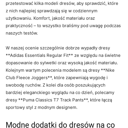
‍przetestować ‌kilka modeli dresów, ​aby sprawdzić,⁢ które
z nich‌ najlepiej sprawdzają się w codziennym
użytkowaniu. Komfort, jakość materiału oraz
praktyczność – to wszystko braliśmy pod uwagę ‌podczas
naszych testów.
W ⁤naszej ocenie szczególnie​ dobrze wypadły ​dresy
**Adidas⁣ Essentials Regular Fit** ze względu na⁢ świetne
dopasowanie ⁤do sylwetki⁢ oraz wysoką jakość materiału.⁤
Kolejnym wartym polecenia modelem‌ są ⁣dresy‌ **Nike
Club Fleece Joggers**, które zapewniają​ wygodę‍ i
swobodę ruchów. Z kolei dla osób ⁤poszukujących
bardziej eleganckiego wyglądu ‌na⁣ co dzień, polecamy
dresy **Puma Classics T7 Track⁢ Pants**, ‍które łączą
sportowy styl z modnym designem.
Modne dodatki⁢ do dresów na co‍