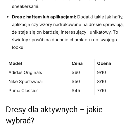
sneakersami.
Dres ⁢z haftem lub aplikacjami:
Dodatki takie jak hafty,
aplikacje czy wzory nadrukowane ⁢na dresie sprawiają, ​
że staje się on⁢ bardziej⁤ interesujący i unikatowy. To
świetny sposób‌ na dodanie charakteru do swojego⁣
looku.
Model
Cena
Ocena
Adidas Originals
$60
9/10
Nike Sportswear
$50
8/10
Puma‌ Classics
$45
7/10
Dresy dla aktywnych – jakie
wybrać?