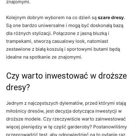
znajomymi.
Kolejnym⁣ dobrym wyborem na co‌ dzień są
szare ⁢dresy
.
Są ⁣one‍ bardzo uniwersalne i mogą być doskonałą bazą
dla różnych stylizacji. Połączone z jasną bluzką i⁣
trampekami, stworzą casualowy⁢ look, ⁢natomiast​
zestawione z białą‍ koszulą i sportowymi butami będą
idealne na spotkanie‍ ze znajomymi.
Czy ⁣warto inwestować w droższe
dresy?
Jednym ⁣z najczęstszych dylematów, przed którymi stają
miłośnicy dresów, jest⁣ decyzja dotycząca inwestycji w ​
droższe modele. Czy ‍rzeczywiście warto zainwestować
więcej pieniędzy w tę część garderoby?⁢ Postanowiliśmy⁣
przeprowadzić test,​ aby odpowiedzieć na to pytanie⁢ raz