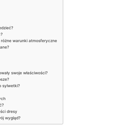
edzieć?
ć?
a różne warunki atmosferyczne
wane?
owały swoje właściwości?
psze?
o sylwetki?
ych
ć?
ści dresy
wój wygląd?