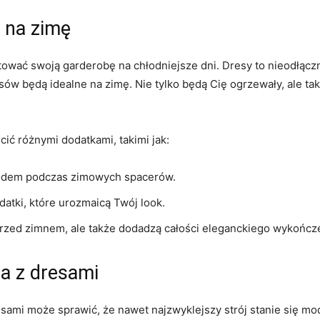
 na zimę
tować swoją garderobę na chłodniejsze dni. Dresy to nieodłącz
sów będą idealne na zimę. Nie tylko będą Cię ogrzewały, ale t
ić różnymi dodatkami, takimi jak:
łodem podczas zimowych spacerów.
atki, które urozmaicą Twój look.
 przed zimnem, ale także dodadzą całości eleganckiego wykończ
ia z dresami
ami może sprawić, że nawet najzwyklejszy strój stanie się mod