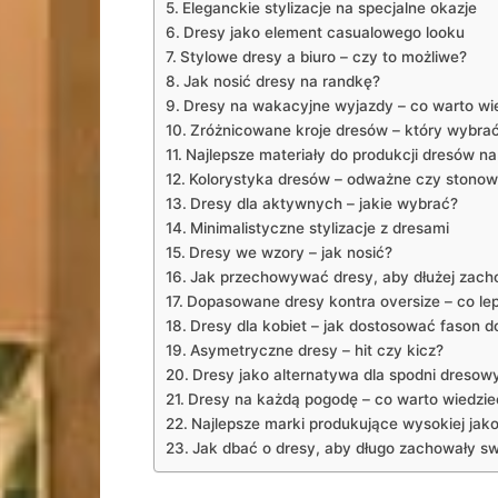
Eleganckie stylizacje na specjalne okazje
Dresy jako element casualowego looku
Stylowe dresy a biuro – czy to możliwe?
Jak nosić dresy na randkę?
Dresy na wakacyjne wyjazdy – co warto wi
Zróżnicowane kroje dresów – który wybra
Najlepsze materiały do produkcji dresów n
Kolorystyka dresów – odważne czy stono
Dresy dla aktywnych – jakie wybrać?
Minimalistyczne stylizacje z dresami
Dresy we wzory – jak nosić?
Jak przechowywać dresy, aby dłużej zach
Dopasowane dresy kontra oversize – co le
Dresy dla kobiet – jak dostosować fason d
Asymetryczne dresy – hit czy kicz?
Dresy jako alternatywa dla spodni dresow
Dresy na każdą pogodę – co warto wiedzie
Najlepsze marki produkujące wysokiej jako
Jak dbać o dresy, aby długo zachowały s