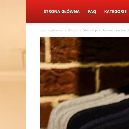
STRONA GŁÓWNA
FAQ
KATEGORIE
Strona główna
Moda
Stylizacje z Dresami na Każ