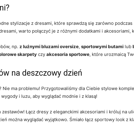
ni?
godne stylizacje z dresami, które sprawdzą się zarówno podczas
resami, warto połączyć je z różnymi dodatkami i akcesoriami, k
obów, np.
z luźnymi bluzami oversize
,
sportowymi butami
lub
olorowe skarpety
czy
akcesoria sportowe
, które urozmaicą Two
sów na deszczowy dzień
z? Nie ma problemu! Przygotowaliśmy dla Ciebie stylowe komple
wygody i luzu, aby wyglądać modnie i z klasą!
zestawów! Łącz dresy z eleganckimi akcesoriami i króluj na u
zień można wyglądać wyjątkowo. Śmiało łącz sportowy look z k