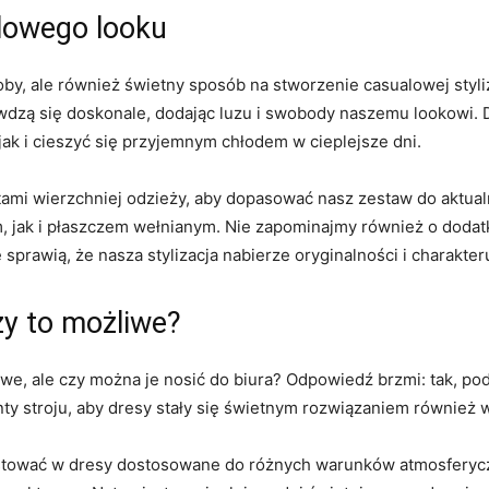
lowego looku
by, ale również świetny sposób na stworzenie casualowej styl
wdzą się doskonale, dodając luzu i swobody naszemu lookowi.
jak i cieszyć się przyjemnym chłodem w cieplejsze dni.
i wierzchniej odzieży, aby dopasować nasz zestaw do aktualn
 jak i płaszczem wełnianym. Nie zapominajmy również o dodatka
sprawią, że nasza stylizacja nabierze oryginalności i charakter
zy to możliwe?
owe, ale czy można je nosić do biura? Odpowiedź brzmi: tak, p
y stroju, aby dresy stały się świetnym rozwiązaniem również
westować w dresy dostosowane do różnych warunków atmosferyc