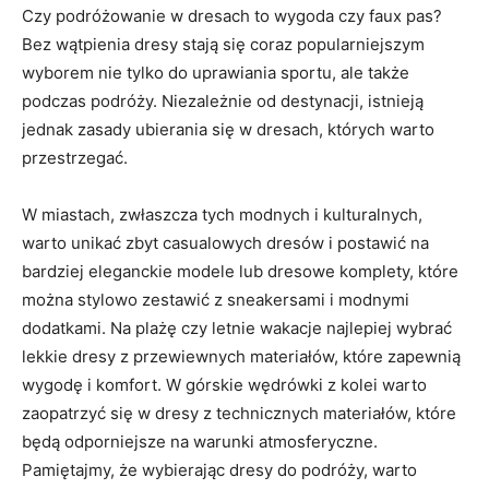
Czy podróżowanie ⁢w dresach to ⁣wygoda czy faux pas?
Bez⁤ wątpienia dresy stają‍ się coraz ‌popularniejszym‍
wyborem nie tylko​ do uprawiania sportu, ale także
podczas podróży.⁣ Niezależnie‌ od​ destynacji, istnieją
jednak zasady⁣ ubierania się w dresach, których⁤ warto
przestrzegać.
W miastach,‌ zwłaszcza tych ⁢modnych‍ i kulturalnych,‌
warto ‍unikać zbyt casualowych dresów ‌i‍ postawić na
bardziej⁢ eleganckie modele lub‌ dresowe komplety, które
można stylowo zestawić z ⁤sneakersami i modnymi
dodatkami. Na plażę ⁤czy letnie wakacje najlepiej wybrać⁢
lekkie dresy z⁢ przewiewnych materiałów, które zapewnią⁢
wygodę ‍i komfort. W⁢ górskie wędrówki z kolei warto
⁣zaopatrzyć ‍się ‌w dresy z technicznych​ materiałów, które
będą odporniejsze⁤ na warunki atmosferyczne.
Pamiętajmy,⁢ że wybierając dresy ⁣do podróży, warto