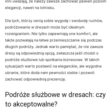
inni uważają,⁤ że⁤ należy zawsze zachować ‍pewien poziom⁤
elegancji, nawet na lotnisku.
Dla⁢ tych, którzy cenią sobie ⁤wygodę i ​swobodę ruchów,
‌podróżowanie ⁣w dresach może ⁤być​ idealnym
rozwiązaniem. Nie ​tylko ⁣zapewniają one komfort, ⁢ale
także ⁤pozwalają na łatwe przemieszczanie się podczas
długich podróży. Jednak warto pamiętać, że nie zawsze
dresy są odpowiednią ​opcją,⁣ zwłaszcza jeśli ​chodzi⁢ o⁣
podróże służbowe lub‌ spotkania ‌biznesowe. W takich
‍sytuacjach warto postawić​ na eleganckie, ale wygodne
⁢ubranie, które doda⁢ nam pewności siebie i pozwoli
zachować odpowiednią​ prezencję.
Podróże służbowe ‍w dresach: ⁢czy‌
to akceptowalne?