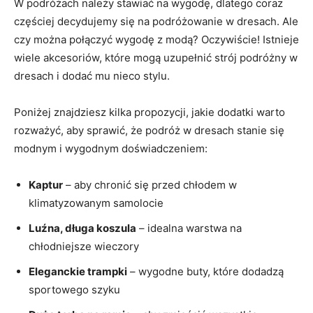
W podróżach⁣ należy stawiać na⁤ wygodę, dlatego‌ coraz⁤
częściej decydujemy się na podróżowanie w dresach.⁣ Ale
czy ⁢można⁣ połączyć wygodę z modą? Oczywiście! Istnieje
wiele​ akcesoriów, które mogą uzupełnić ‌strój podróżny w
dresach i dodać‍ mu ‌nieco⁢ stylu.
Poniżej znajdziesz ​kilka propozycji, jakie dodatki warto ​
rozważyć,‍ aby sprawić, że podróż ⁢w dresach stanie się⁢
modnym ‌i wygodnym doświadczeniem:
Kaptur
– aby⁢ chronić się przed chłodem ⁢w
klimatyzowanym samolocie
Luźna, długa koszula
– idealna⁤ warstwa ​na
⁤chłodniejsze wieczory
Eleganckie trampki
– wygodne buty, które ​dodadzą
⁣sportowego ⁣szyku