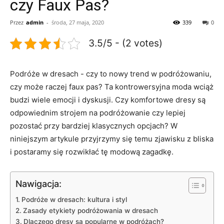
czy Faux Pas?
Przez
admin
-
środa, 27 maja, 2020
339
0
3.5/5 - (2 votes)
Podróże w dresach -‌ czy to ⁢nowy trend w⁢ podróżowaniu,
⁢czy może raczej⁤ faux pas? Ta⁢ kontrowersyjna ‍moda wciąż
budzi wiele emocji i dyskusji. Czy komfortowe dresy są
odpowiednim strojem na podróżowanie czy lepiej⁤
pozostać przy⁢ bardziej klasycznych⁢ opcjach? W
niniejszym artykule przyjrzymy się temu ⁢zjawisku z ⁤bliska
i ⁤postaramy się rozwikłać tę modową zagadkę.
Nawigacja:
Podróże ​w dresach: kultura i styl
Zasady etykiety podróżowania w dresach
Dlaczego dresy są popularne w podróżach?