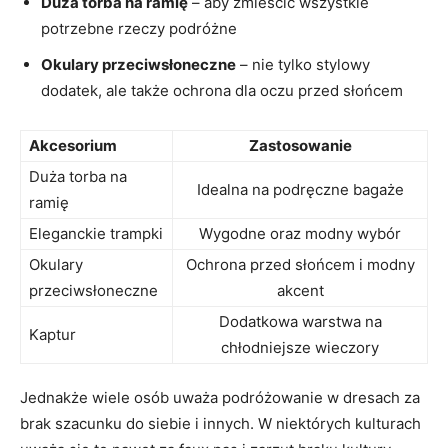
Duża torba‌ na⁤ ramię
– aby zmieścić⁢ wszystkie
⁤potrzebne rzeczy ⁢podróżne
Okulary przeciwsłoneczne
– nie tylko stylowy‍
dodatek, ale także ochrona dla ⁣oczu przed słońcem
Akcesorium
Zastosowanie
Duża torba ​na
Idealna na⁤ podręczne‌ bagaże
ramię
Eleganckie trampki
Wygodne‍ oraz modny wybór
Okulary
Ochrona przed⁤ słońcem‌ i ‌modny
przeciwsłoneczne
‌akcent
Dodatkowa ​warstwa ⁣na⁣
Kaptur
chłodniejsze wieczory
Jednakże ‌wiele​ osób uważa ​podróżowanie w dresach za‌
brak szacunku do⁣ siebie⁣ i ​innych. W niektórych kulturach