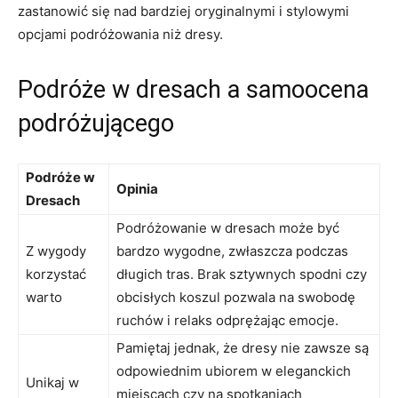
zastanowić się​ nad ‌bardziej oryginalnymi i stylowymi
opcjami ⁤podróżowania niż‌ dresy.
Podróże w⁢ dresach a samoocena
podróżującego
Podróże w
Opinia
Dresach
Podróżowanie ‌w dresach ‌może ⁢być
Z wygody
bardzo wygodne, zwłaszcza podczas
korzystać
długich tras. ⁣Brak sztywnych⁢ spodni czy
⁢warto
obcisłych ​koszul‌ pozwala na swobodę
ruchów i relaks odprężając emocje.
Pamiętaj ​jednak, że ⁣dresy nie‍ zawsze są
odpowiednim⁣ ubiorem w eleganckich
Unikaj⁣ w
⁢miejscach ‌czy na spotkaniach