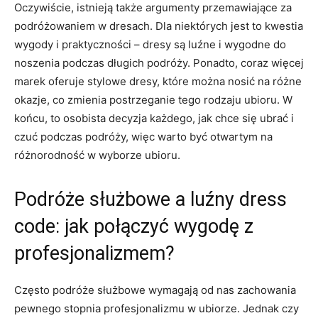
Oczywiście, istnieją także argumenty przemawiające za
podróżowaniem ⁢w dresach.⁢ Dla niektórych ⁤jest to ‍kwestia
wygody i praktyczności⁢ – ⁤dresy są luźne i wygodne do
noszenia ⁢podczas długich ⁢podróży. Ponadto, coraz ⁢więcej
marek oferuje stylowe dresy, które można nosić ⁤na różne
‍okazje, co zmienia postrzeganie‌ tego rodzaju ubioru. W
końcu, to osobista⁣ decyzja‍ każdego, jak chce ‌się ubrać i
czuć ‌podczas ⁢podróży, więc warto być otwartym na
⁤różnorodność w wyborze ubioru.
Podróże ‍służbowe a⁤ luźny dress
code:⁤ jak połączyć wygodę z⁢
profesjonalizmem?
Często podróże służbowe wymagają od nas zachowania
pewnego stopnia⁤ profesjonalizmu w⁢ ubiorze. Jednak czy