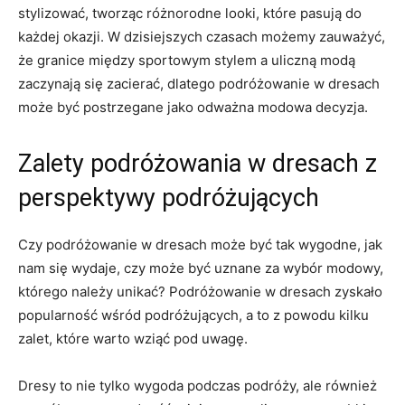
stylizować, tworząc ‌różnorodne ⁣looki, które pasują do⁢
każdej⁤ okazji. W ‍dzisiejszych czasach możemy zauważyć,
że granice między ‍sportowym ⁣stylem a uliczną modą
zaczynają ​się zacierać, dlatego podróżowanie w dresach
może ⁣być postrzegane jako odważna ⁢modowa decyzja.
Zalety podróżowania​ w dresach‍ z
⁢perspektywy⁣ podróżujących
Czy podróżowanie ‌w dresach może⁤ być tak⁢ wygodne, jak‌
nam się wydaje, czy‍ może​ być⁣ uznane za ⁤wybór modowy,
którego należy ‌unikać? Podróżowanie w dresach zyskało⁤
popularność wśród podróżujących, a to​ z powodu kilku‍
zalet,‌ które warto wziąć pod uwagę.
Dresy to⁣ nie tylko ⁣wygoda podczas podróży, ale również