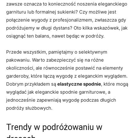
zawsze oznacza ⁤to konieczność‍ noszenia eleganckiego
garnituru ‍lub⁢ formalnej sukienki? ⁣Czy możliwe‍ jest
połączenie wygody z ⁢profesjonalizmem, ⁤zwłaszcza gdy
podróżujemy w⁢ długi dystans? Oto⁣ kilka wskazówek, jak
osiągnąć ten ​balans, ‌nawet będąc w⁣ podróży.
Przede wszystkim, pamiętajmy o selektywnym
pakowaniu. Warto zabezpieczyć się na ‌różne
⁣okoliczności, ale ⁢równocześnie ‍postawić na elementy
garderoby, które łączą wygodę z eleganckim⁢ wyglądem.
Dobrym przykładem są
elastyczne ⁣spodnie
, które​ mogą
wyglądać jak eleganckie ⁣spodnie ‌garniturowe, a
jednocześnie zapewniają wygodę ​podczas⁣ długich
podróży służbowych.
Trendy ‌w podróżowaniu w