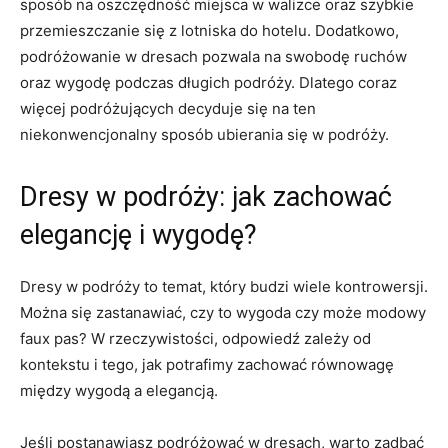
sposób na‍ oszczędność miejsca w ‍walizce‌ oraz szybkie
przemieszczanie ⁣się z lotniska do hotelu. Dodatkowo,
podróżowanie w⁢ dresach pozwala na swobodę ‌ruchów​
oraz wygodę podczas długich podróży. ⁢Dlatego coraz⁢
więcej podróżujących decyduje się na ten​
niekonwencjonalny sposób ubierania się w⁤ podróży.
Dresy w⁤ podróży: jak zachować
elegancję i wygodę?
Dresy w​ podróży⁣ to temat, który ⁣budzi wiele⁣ kontrowersji.
Można się zastanawiać, czy to​ wygoda⁣ czy może ​modowy⁢
faux‍ pas? W rzeczywistości, ‌odpowiedź zależy ⁤od
kontekstu ‍i ⁣tego, jak potrafimy zachować równowagę
‍między ‌wygodą a elegancją.
Jeśli⁤ postanawiasz ⁣podróżować w dresach, ⁢warto ⁢zadbać