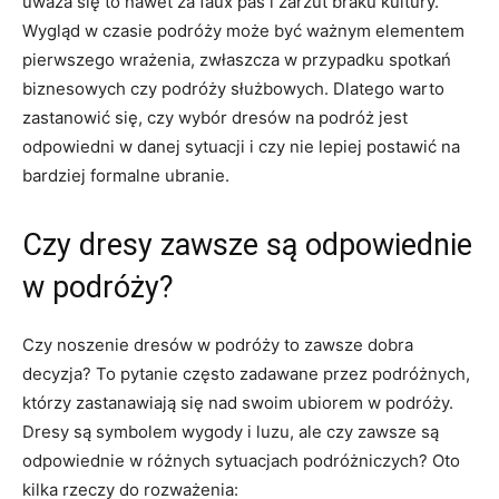
uważa⁢ się ⁤to⁤ nawet za faux pas i zarzut braku kultury.
Wygląd ⁤w czasie ​podróży ‌może być ważnym elementem⁣
pierwszego wrażenia, zwłaszcza w przypadku ‍spotkań
biznesowych czy podróży służbowych. Dlatego warto‌
zastanowić się,⁣ czy wybór dresów na podróż ‍jest
odpowiedni w danej sytuacji i czy ‍nie lepiej postawić na
bardziej ‌formalne ubranie.
Czy dresy zawsze są odpowiednie
w​ podróży?
Czy noszenie dresów w podróży to zawsze ‍dobra
decyzja? To ‍pytanie ⁢często zadawane przez podróżnych,
którzy zastanawiają się nad swoim⁢ ubiorem w podróży.
Dresy ⁣są symbolem ⁤wygody i luzu, ale czy zawsze ⁢są‌
odpowiednie ⁢w różnych sytuacjach podróżniczych? Oto
kilka rzeczy ‍do rozważenia: