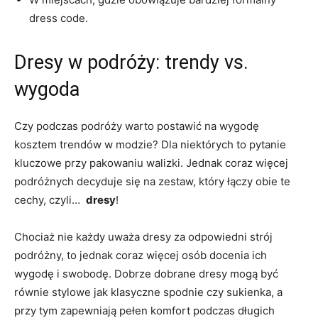
dress⁢ code.
Dresy w ⁣podróży: trendy vs.‌
wygoda
Czy podczas podróży warto ​postawić na wygodę
kosztem trendów ‍w modzie? Dla niektórych to pytanie
kluczowe przy ​pakowaniu walizki. Jednak coraz więcej
podróżnych decyduje się na zestaw, który łączy obie te
cechy, czyli… ‌
dresy
!⁢
Chociaż⁣ nie każdy ‍uważa ⁢dresy ​za ⁣odpowiedni ⁢strój
⁣podróżny, to jednak coraz więcej osób docenia​ ich
wygodę i swobodę. Dobrze ​dobrane dresy mogą być⁢
równie stylowe jak klasyczne⁣ spodnie⁣ czy sukienka, a
przy tym zapewniają pełen ‍komfort ⁣podczas⁢ długich