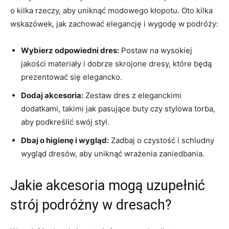
o kilka⁢ rzeczy, ‌aby uniknąć modowego kłopotu. Oto kilka ​
wskazówek, ‍jak zachować elegancję​ i ​wygodę w podróży:
Wybierz⁢ odpowiedni dres:
Postaw na ​wysokiej
jakości materiały ‍i dobrze skrojone dresy, które⁢ będą
prezentować się elegancko.
Dodaj ⁤akcesoria:
Zestaw dres z ⁣eleganckimi
dodatkami,⁢ takimi jak pasujące buty czy stylowa⁤ torba,
aby podkreślić swój styl.
Dbaj ‌o higienę i wygląd:
Zadbaj o czystość i⁢ schludny
wygląd dresów, aby uniknąć⁢ wrażenia‌ zaniedbania.
Jakie akcesoria⁣ mogą uzupełnić
strój podróżny w dresach?