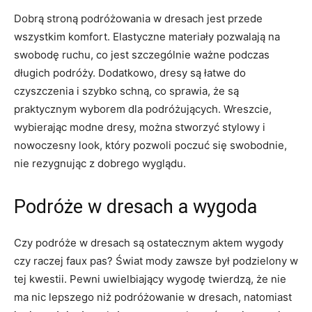
Dobrą ‌stroną podróżowania w dresach⁢ jest​ przede⁤
wszystkim ‍komfort. Elastyczne ​materiały pozwalają na ​
swobodę ruchu, co jest szczególnie ważne podczas
długich podróży. Dodatkowo,⁤ dresy​ są ‍łatwe do
czyszczenia i szybko schną, co sprawia, ‌że są
praktycznym wyborem dla podróżujących.⁢ Wreszcie,
wybierając modne dresy, można stworzyć⁤ stylowy​ i
nowoczesny look, który ⁣pozwoli poczuć się ⁣swobodnie,​
nie rezygnując z dobrego⁢ wyglądu.
Podróże w dresach a wygoda
Czy podróże⁤ w dresach są ostatecznym aktem wygody
czy​ raczej faux pas? Świat mody zawsze był podzielony⁣ w
tej kwestii. Pewni ⁤uwielbiający ⁣wygodę twierdzą, że nie
ma ⁢nic lepszego niż podróżowanie w dresach, natomiast⁤