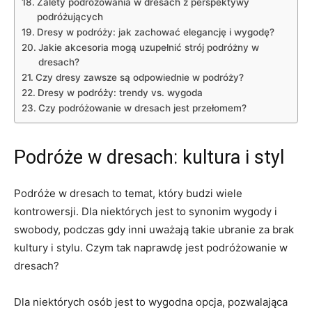
Zalety podróżowania​ w dresach‍ z ⁢perspektywy⁣
podróżujących
Dresy w⁤ podróży: jak zachować elegancję i wygodę?
Jakie akcesoria⁣ mogą uzupełnić strój podróżny w
dresach?
Czy dresy zawsze są odpowiednie w​ podróży?
Dresy w ⁣podróży: trendy vs.‌ wygoda
Czy⁣ podróżowanie w dresach jest przełomem?
Podróże ​w dresach: kultura i styl
Podróże‌ w dresach ‌to temat, ⁢który⁢ budzi wiele​
kontrowersji.⁤ Dla niektórych jest to synonim wygody i
swobody, ⁢podczas⁣ gdy inni uważają takie ubranie za brak
kultury i stylu. Czym tak ⁤naprawdę jest podróżowanie w⁢
dresach?
Dla⁤ niektórych‌ osób ⁢jest to ‍wygodna ‌opcja,‍ pozwalająca