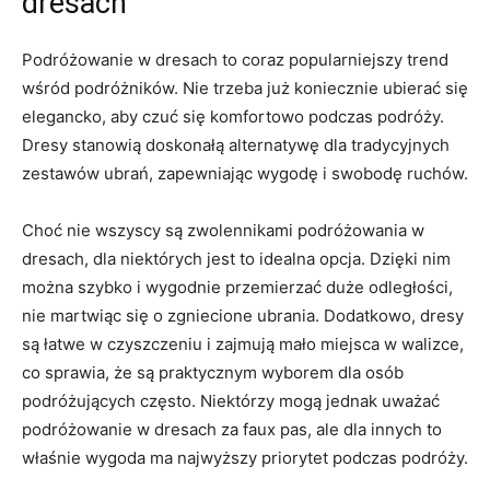
⁢dresach
Podróżowanie w dresach ‍to coraz popularniejszy​ trend
wśród podróżników. Nie trzeba ‌już koniecznie ubierać⁣ się
elegancko, aby⁤ czuć się komfortowo⁢ podczas​ podróży.‌
Dresy stanowią doskonałą alternatywę dla tradycyjnych
zestawów ubrań, zapewniając⁤ wygodę i swobodę ruchów.
Choć nie wszyscy​ są zwolennikami podróżowania w
dresach, dla⁣ niektórych jest to idealna opcja. Dzięki⁢ nim
można ‌szybko i ‌wygodnie przemierzać duże odległości,
‌nie martwiąc się o⁢ zgniecione ubrania. ⁤Dodatkowo, ‌dresy
są łatwe w czyszczeniu i⁢ zajmują mało ⁢miejsca w walizce,
co sprawia,​ że są praktycznym wyborem⁢ dla osób
podróżujących często. ​Niektórzy mogą ⁤jednak uważać
podróżowanie w ⁤dresach za faux pas, ale dla innych to
właśnie wygoda ma najwyższy priorytet podczas‌ podróży.