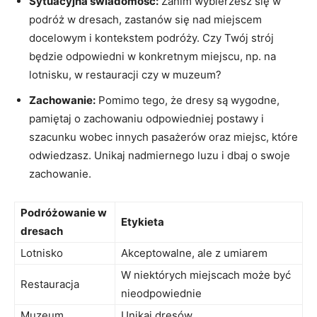
Sytuacyjna świadomość:
​Zanim wybierzesz się w
podróż w dresach, ⁤zastanów ​się nad‍ miejscem
docelowym⁢ i kontekstem‍ podróży. Czy Twój strój
będzie odpowiedni ‍w konkretnym ‍miejscu, np. ‌na
lotnisku, w ⁤restauracji czy w ​muzeum?
Zachowanie:
Pomimo tego, że dresy są wygodne,
‌pamiętaj o zachowaniu odpowiedniej ⁣postawy i​
szacunku wobec innych‌ pasażerów oraz miejsc, które​
odwiedzasz. Unikaj nadmiernego ⁤luzu ⁤i​ dbaj⁣ o swoje
zachowanie.
Podróżowanie w
Etykieta
dresach
Lotnisko
Akceptowalne, ale z‍ umiarem
W‌ niektórych miejscach może być
Restauracja
nieodpowiednie
Muzeum
Unikaj dresów