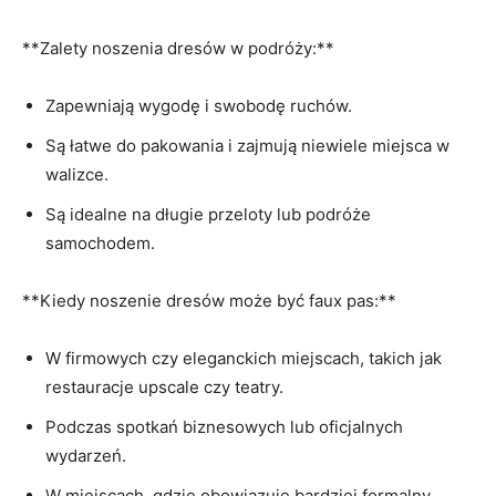
**Zalety ⁣noszenia ⁢dresów w podróży:**
Zapewniają wygodę⁤ i swobodę ruchów.
Są łatwe do ⁤pakowania i zajmują ‌niewiele miejsca w
walizce.
Są idealne​ na długie przeloty lub⁣ podróże
samochodem.
**Kiedy noszenie⁤ dresów może być faux pas:**
W ⁣firmowych czy eleganckich miejscach, ⁤takich jak
restauracje upscale ‌czy teatry.
Podczas spotkań biznesowych ⁤lub oficjalnych⁣
wydarzeń.
W‍ miejscach, gdzie obowiązuje bardziej formalny