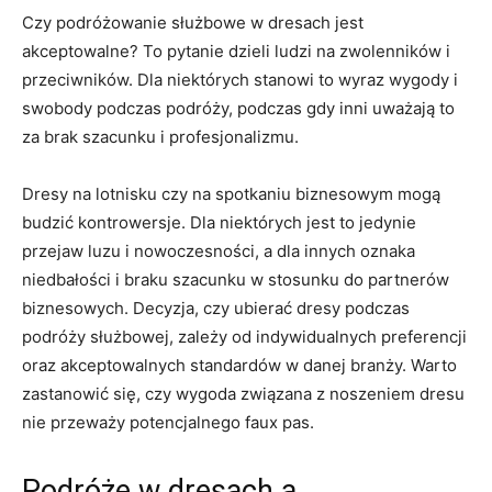
Czy podróżowanie służbowe w dresach jest
akceptowalne? To pytanie‍ dzieli ludzi ⁤na zwolenników i⁤
przeciwników. Dla niektórych stanowi ⁣to wyraz⁣ wygody​ i
⁣swobody podczas podróży, podczas ​gdy inni ‌uważają to
‍za‌ brak szacunku ⁤i ‍profesjonalizmu.
Dresy na lotnisku czy na spotkaniu biznesowym ⁢mogą
budzić kontrowersje.⁢ Dla ⁣niektórych jest to jedynie
przejaw ‍luzu ⁢i ‍nowoczesności, ‌a ⁣dla ⁤innych ⁣oznaka
niedbałości ⁤i braku szacunku w⁤ stosunku do ‌partnerów
⁤biznesowych. Decyzja, ​czy ubierać dresy‌ podczas
podróży służbowej, zależy od ⁣indywidualnych preferencji⁤
oraz akceptowalnych standardów w‍ danej branży.‍ Warto
zastanowić się,‍ czy wygoda ​związana‌ z noszeniem​ dresu
nie ‌przeważy‍ potencjalnego faux pas.
Podróże w dresach a‌