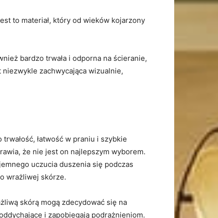
Jest to materiał, który od wieków kojarzony
wnież bardzo trwała i odporna na ścieranie,​
 ‍niezwykle‌ zachwycająca wizualnie,⁣
 trwałość, łatwość w praniu i szybkie
prawia, że nie jest on najlepszym wyborem.
zyjemnego uczucia duszenia się⁣ podczas
o wrażliwej skórze.
wrażliwą skórą ‌mogą zdecydować się na
y, oddychające i zapobiegają podrażnieniom.