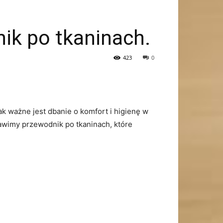
nik po tkaninach.
423
0
k ważne jest dbanie o‌ komfort i higienę w
stawimy przewodnik po tkaninach, które