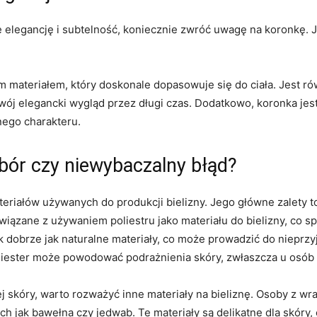
bie elegancję i subtelność, koniecznie⁣ zwróć uwagę na koronkę.⁤ 
⁢materiałem, który doskonale dopasowuje się do ciała. ​Jest​ ró
swój elegancki wygląd przez długi czas.​ Dodatkowo, koronka jest
nego charakteru.
bór ⁢czy ‍niewybaczalny błąd?
teriałów używanych do produkcji bielizny. Jego główne zalety to
wiązane z używaniem poliestru jako materiału do bielizny, co s
tak dobrze jak naturalne​ materiały, co może prowadzić​ do niepr
liester​ może powodować podrażnienia skóry, zwłaszcza u osób 
ej skóry, ‌warto rozważyć inne materiały na⁢ bieliznę. Osoby z⁢ 
ich jak bawełna czy jedwab. ‌Te materiały są delikatne dla skór