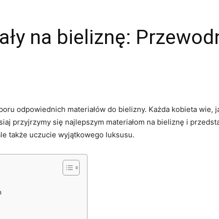
ały na bieliznę: Przewod
oru odpowiednich materiałów​ do bielizny. Każda kobieta wie, ja
isiaj przyjrzymy się​ najlepszym materiałom na bieliznę‍ i przed
ale także uczucie‍ wyjątkowego luksusu.
h