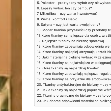
Poliester – praktyczny‍ wybór ⁢czy ‍niewybac
Lepszy wybór:‍ len czy bambus?
Mikrofibra – czy warto ​inwestować?
Wełna:‌ komfort i ciepło
Satyna – czy jest warta⁢ swojej ceny?
Modal:⁣ tkanina przyszłości czy przelotny t
Które tkaniny są najlepsze dla osób z wrażl
Najlepsze tkaniny na ⁢bieliznę sportową
Które tkaniny zapewniają odpowiednią wen
Które tkaniny najlepiej⁣ utrzymują‌ kształt bi
Jaki materiał ⁤na bieliznę wybrać w zależno
Które tkaniny są najłatwiejsze⁢ w pielęgnacj
Które tkaniny są najbardziej trwałe?
Które ‍tkaniny zapewniają najlepszą regula
Które‍ tkaniny są przyjazne dla⁤ środowiska
Tkaniny antybakteryjne do ⁤bielizny – czy 
Jakie tkaniny‌ są najbardziej popularne wś
Tkaniny‍ organiczne do bielizny – czy to o
Jak dobrać odpowiedni materiał na bielizn