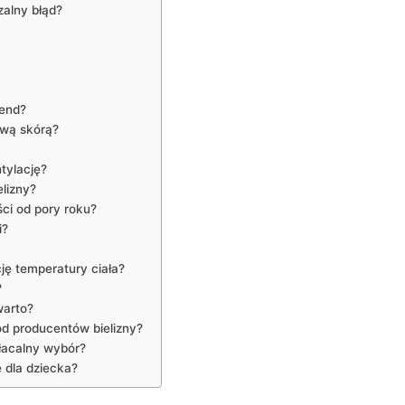
zalny błąd?
rend?
iwą skórą?
tylację?
elizny?
ści od pory roku?
i?
cję temperatury ciała?
?
warto?
ród producentów bielizny?
płacalny wybór?
ę dla dziecka?