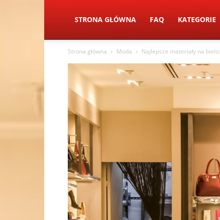
STRONA GŁÓWNA
FAQ
KATEGORIE
Strona główna
Moda
Najlepsze materiały na bieli