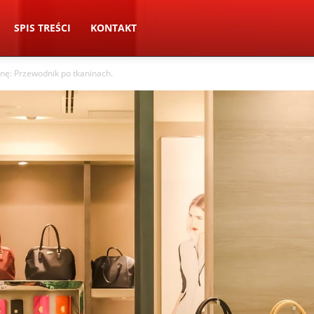
SPIS TREŚCI
KONTAKT
znę: Przewodnik po tkaninach.