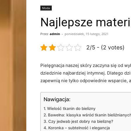
Moda
Najlepsze materi
Przez
admin
-
poniedziałek, 15 lutego, 2021
2/5 - (2 votes)
Pielęgnacja naszej skóry zaczyna się od wyb
dziedzinie najbardziej intymnej. Dlatego⁤ dz
zapewnią nie tylko odpowiednie wsparcie,⁢ 
Nawigacja:
Wielość tkanin ​do bielizny
Bawełna: klasyka ⁤wśród tkanin bieliźnianyc
Czy jedwab jest dobry na bieliznę?
Koronka – subtelność i elegancja