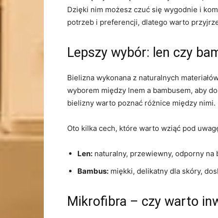
Dzięki nim możesz⁤ czuć się wygodnie i komf
potrzeb i ‍preferencji, dlatego warto przy
Lepszy wybór:‍ len czy b
Bielizna ⁣wykonana z naturalnych materiałó
wyborem między lnem a bambusem, aby dokon
bielizny warto poznać różnice między nimi.
Oto kilka cech, które warto wziąć pod uwa
Len:
naturalny, przewiewny, odporny na 
Bambus:
miękki, delikatny dla skóry, do
Mikrofibra – czy warto ​i