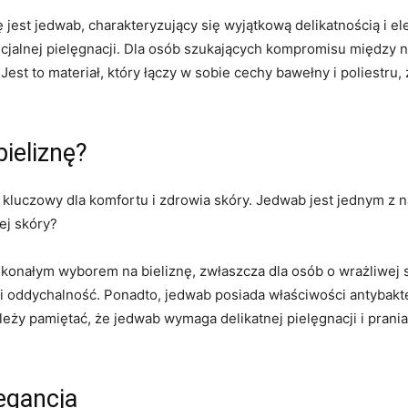
jest jedwab, charakteryzujący ‌się wyjątkową delikatnością i el
cjalnej pielęgnacji. ‌Dla osób ‍szukających‌ kompromisu między n
 to⁢ materiał,‍ który łączy w ‌sobie cechy bawełny i ⁢poliestru
bieliznę?
t‍ kluczowy dla komfortu i zdrowia⁣ skóry. Jedwab jest jednym z
zej skóry?
konałym wyborem‌ na bieliznę, zwłaszcza dla osób o wrażliwej sk
 i ‌oddychalność. Ponadto, jedwab posiada właściwości antybak
ży ⁣pamiętać, że jedwab wymaga‌ delikatnej pielęgnacji i prani
egancja