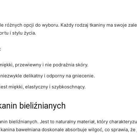
ele różnych opcji do wyboru. Każdy rodzaj tkaniny ma swoje zalety
rtu i stylu życia.
:
miękki, przewiewny i‍ nie ‌podrażnia skóry.
niezwykle delikatny ⁣i odporny‌ na⁤ gniecenie.
jest ​miękki, elastyczny i szybkoschnący.
kanin bieliźnianych
n bieliźnianych. Jest to naturalny materiał, który⁢ charaktery
anina bawełniana doskonale absorbuje wilgoć, co⁢ sprawia,⁣ że ⁣j