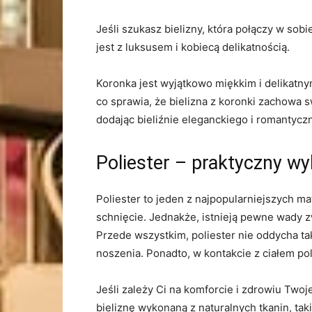
Jeśli szukasz bielizny, ‍która połączy w ⁤so
jest z luksusem i kobiecą delikatnością.‍
Koronka jest wyjątkowo miękkim i delikatnym 
co sprawia, ‍że bielizna z koronki‍ zachowa 
dodając bieliźnie eleganckiego i⁤ romantycz
Poliester – praktyczny‍ wy
Poliester to jeden z najpopularniejszych ma
schnięcie. Jednakże, istnieją pewne⁣ wady z
Przede wszystkim, poliester ⁢nie⁣ oddycha ‍
noszenia. Ponadto, w kontakcie z ciałem po
Jeśli zależy Ci‍ na komforcie i zdrowiu Twoj
bieliznę wykonaną ⁣z naturalnych tkanin, tak