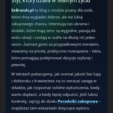
Styl, który działa w realnym życiu
ExBrands.pl
to blog o modzie pisany dla osób,
które chcą wyglądać dobrze, ale nie lubią
zakupowego chaosu. Interesują nas ubrania i
dodatki, które mają sens: są wygodne, pasują do
wielu okazji i zostają w szafie na dłużej niż jeden
sezon. Zamiast gonić za przypadkowymi trendami,
stawiamy na proste, praktyczne rozwiązania – takie,
które pomagają podejmować decyzje szybciej i
pewniej.
W tekstach pokazujemy, jak oceniać jakość bez lupy
i doktoratu z krawiectwa: na co zwracać uwagę w
składzie, jak rozpoznać solidne wykończenia, kiedy
warto dopłacić, a kiedy lepiej odpuścić. Jeśli lubisz
konkrety, zajrzyj do działu
Poradniki zakupowe
–
znajdziesz tam wskazówki dotyczące wyboru