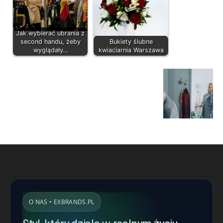
Jak wybierać ubrania z
second handu, żeby
Bukiety ślubne
wyglądały…
kwiaciarnia Warszawa
O NAS • EXBRANDS.PL