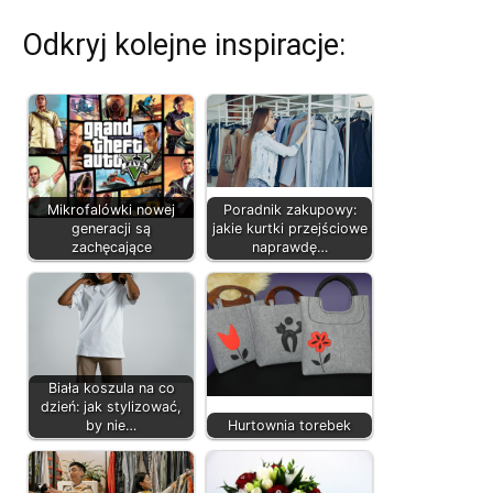
Odkryj kolejne inspiracje:
Mikrofalówki nowej
Poradnik zakupowy:
generacji są
jakie kurtki przejściowe
zachęcające
naprawdę…
Biała koszula na co
dzień: jak stylizować,
by nie…
Hurtownia torebek