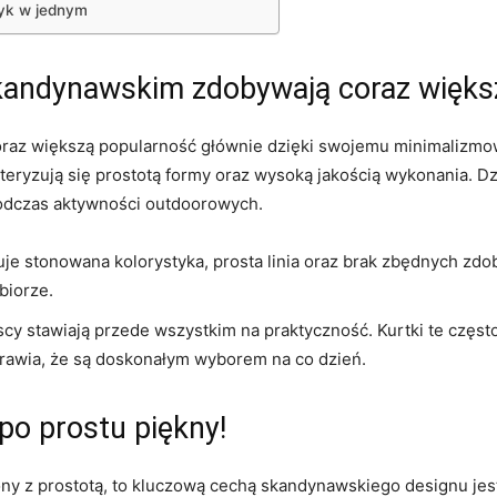
szyk w jednym
skandynawskim zdobywają coraz więks
az większą ⁣popularność głównie dzięki swojemu ‌minimalizmowi 
teryzują się⁣ prostotą formy oraz wysoką jakością wykonania. Dz
podczas ‌aktywności outdoorowych.
e stonowana kolorystyka, prosta linia oraz⁣ brak zbędnych zdob
biorze.
y stawiają przede wszystkim na praktyczność. Kurtki te często
prawia, że są doskonałym⁢ wyborem na co dzień.
po prostu piękny!
ny z prostotą, to kluczową cechą skandynawskiego designu jest ⁢f