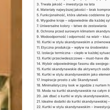
Trwała jakość – inwestycja na lata
Materiały najwyższej jakości – brak kompr
Funkcjonalność, która ułatwia codzienne ży
Wygodne kroje – odpowiednie dla każdej sy
Uniwersalne kolory – łatwe do zestawiania
Ochrona przed surowym klimatem skandy
Wodoodporność i odporność na wiatr – klu
Kurtki w stylu skandynawskim a zrównowa
Etyczna produkcja​ – wpływ na środowisko
Izolacja termiczna – ciepło w każdej sytuac
Kurtki przeciwdeszczowe – must-have dla 
Wybór odpowiedniego fasonu‌ dla swojego 
Kurtki skandynawskie dla aktywnych osób
Kurtki w stylu skandynawskim ‌jako‍ eleme
Inspiracje prosto‌ z ulic ⁣Skandynawii
Minimalistyczny ⁢look w zgodzie z ‍nurtem 
Moda na ⁣kurtki skandynawskie na całym ⁤ś
Jak dbać o kurtki w stylu skandynawskim,
Idealne dodatki do⁢ kurtki skandynawskiej 
Kurtki w stylu skandynawskim – inwestycja