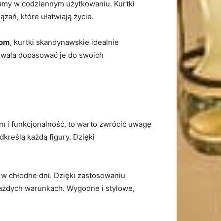
iamy w codziennym ‌użytkowaniu. Kurtki
ązań, które ułatwiają życie.
iom
, kurtki skandynawskie idealnie
zwala⁢ dopasować je do swoich
izm i funkcjonalność, to warto zwrócić uwagę
kreślą każdą ​figury. Dzięki
t​ w chłodne dni. Dzięki zastosowaniu
ażdych‍ warunkach. ‌Wygodne i stylowe,⁢