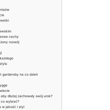
omisów
cie
lwetki
nawskim
czowe cechy
żony rozwój
ji
⁣każdego
stylu
nt garderoby na co dzień
hygge
wiecie
 aby dłużej zachowały swój urok?
– co wybrać?
 w jakość i styl