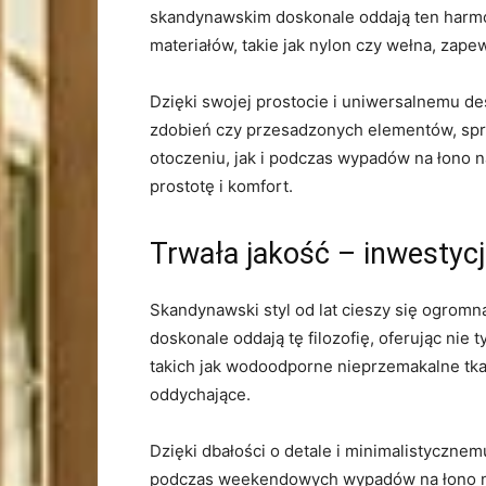
skandynawskim doskonale oddają ten harmoni
materiałów, takie ‌jak nylon czy wełna, zap
Dzięki swojej prostocie ⁢i uniwersalnemu d
zdobień czy przesadzonych⁤ elementów, spra
otoczeniu, jak i podczas wypadów na​ łono n
prostotę i komfort.
Trwała jakość – inwestycj
Skandynawski ​styl od lat⁣ cieszy się ogrom
⁤doskonale oddają tę filozofię, oferując nie
takich ‌jak wodoodporne nieprzemakalne tka
oddychające.
Dzięki‍ dbałości o detale i minimalistyczne
podczas weekendowych wypadów na ⁤łono nat