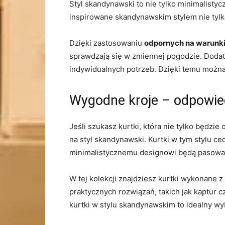
Styl skandynawski to nie tylko minimalisty
inspirowane skandynawskim stylem nie​ tylko 
Dzięki zastosowaniu
odpornych na warunk
sprawdzają się w‍ zmiennej pogodzie. Doda
indywidualnych potrzeb. Dzięki temu​ można
Wygodne kroje – odpowied
Jeśli ⁤szukasz kurtki, która nie tylko będz
na styl skandynawski. Kurtki w⁣ tym stylu cec
minimalistycznemu designowi będą pasować 
W tej kolekcji znajdziesz kurtki wykonane ‍z
praktycznych rozwiązań, takich jak kaptur c
kurtki w stylu skandynawskim to idealny​ wyb