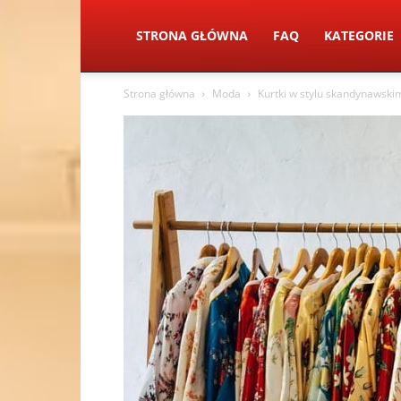
STRONA GŁÓWNA
FAQ
KATEGORIE
Strona główna
Moda
Kurtki w stylu skandynawski