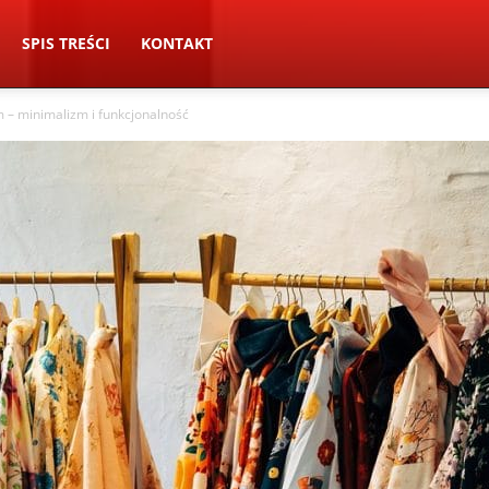
SPIS TREŚCI
KONTAKT
m – minimalizm i funkcjonalność