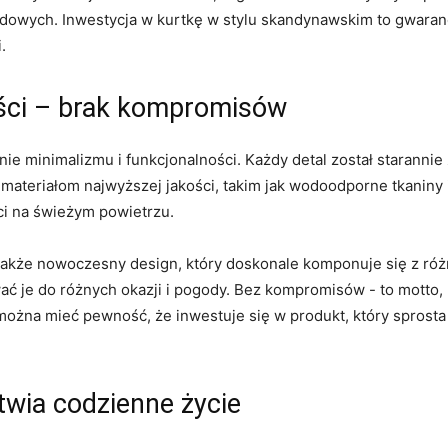
wych.‌ Inwestycja w kurtkę w stylu skandynawskim to ⁤gwarancja
.
ości – brak kompromisów
nie minimalizmu i funkcjonalności. Każdy detal został starann
ateriałom najwyższej jakości, takim jak wodoodporne⁤ tkaniny i⁢ 
ci⁣ na świeżym powietrzu.
akże nowoczesny design, który doskonale komponuje się z⁤ róż
ć je do ​różnych okazji ‌i pogody. Bez kompromisów -⁢ to motto
ożna mieć pewność, że inwestuje się w ​produkt, który sprosta
twia codzienne życie