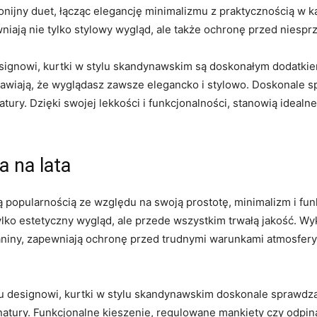
jny duet, łącząc elegancję minimalizmu z‍ praktycznością w k
ewniają nie tylko stylowy wygląd, ale‍ także ochronę przed nies
esignowi, kurtki w stylu skandynawskim są doskonałym dodatki
wiają, ‌że wyglądasz zawsze‍ elegancko i stylowo.⁢ Doskonale ⁢
atury. Dzięki swojej lekkości i funkcjonalności,⁣ stanowią ideal
a na lata
ną​ popularnością ze względu na swoją prostotę, minimalizm ‌i fu
 tylko estetyczny wygląd, ⁤ale przede wszystkim trwałą jakość. W
niny, zapewniają ochronę przed trudnymi⁢ warunkami ⁤atmosfery
mu designowi, kurtki ‌w stylu skandynawskim doskonale sprawdzą s
ury. Funkcjonalne kieszenie, regulowane mankiety czy​ odpin