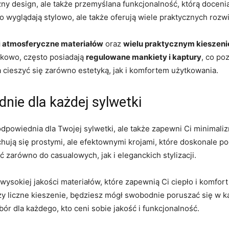
czny design, ale ​także przemyślana funkcjonalność, którą docen
⁢wyglądają stylowo, ale także oferują wiele ​praktycznych rozwi
i atmosferyczne materiałów
oraz
wielu praktycznym kieszen
tkowo, często posiadają
regulowane ⁣mankiety i kaptury
, co po
 cieszyć się zarówno estetyką, jak i komfortem użytkowania.
nie dla każdej sylwetki
ie odpowiednia dla Twojej sylwetki, ale także zapewni Ci minimal
hują⁣ się prostymi, ale efektownymi krojami, które​ doskonale pod
zarówno do casualowych, jak i eleganckich stylizacji.
 wysokiej jakości ⁢materiałów, które zapewnią Ci ciepło i komfor
zy liczne kieszenie, będziesz mógł swobodnie ⁤poruszać się w k
ór dla każdego, kto ceni sobie ⁢jakość i funkcjonalność.