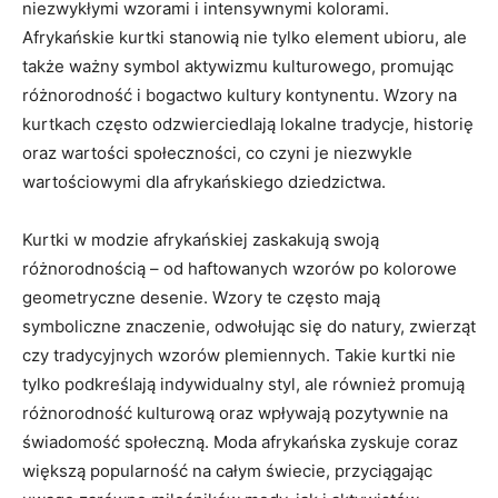
niezwykłymi wzorami i intensywnymi kolorami.
Afrykańskie kurtki stanowią nie tylko element ubioru, ale
także ważny symbol aktywizmu kulturowego, promując
różnorodność i bogactwo kultury kontynentu. Wzory ‍na
kurtkach często odzwierciedlają lokalne tradycje, historię
oraz⁢ wartości⁣ społeczności, co czyni je ⁤niezwykle
wartościowymi⁤ dla⁤ afrykańskiego dziedzictwa.
Kurtki w modzie afrykańskiej zaskakują swoją
różnorodnością – od haftowanych wzorów ​po kolorowe⁤
geometryczne desenie. Wzory te często ‌mają
symboliczne znaczenie, odwołując się do natury, zwierząt
czy‍ tradycyjnych wzorów​ plemiennych. Takie kurtki nie
tylko podkreślają indywidualny‍ styl, ale również‍ promują
różnorodność kulturową oraz wpływają pozytywnie na
świadomość ​społeczną. Moda​ afrykańska⁤ zyskuje ​coraz
‌większą popularność ⁤na całym świecie, przyciągając