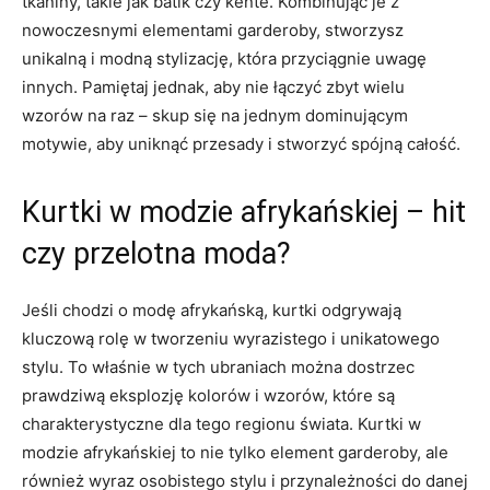
⁢tkaniny, takie jak batik czy kente. Kombinując je z​
nowoczesnymi ⁣elementami⁣ garderoby, ​stworzysz
unikalną i modną stylizację, która‌ przyciągnie uwagę
innych. Pamiętaj jednak, aby nie łączyć zbyt⁣ wielu⁤
wzorów na raz – skup się na jednym dominującym
motywie, aby uniknąć ‍przesady i stworzyć spójną ⁣całość.
Kurtki ‍w modzie afrykańskiej – hit
czy przelotna moda?
Jeśli ‍chodzi o modę afrykańską, kurtki odgrywają
kluczową rolę w tworzeniu ⁢wyrazistego i unikatowego
stylu. To właśnie w tych ubraniach można dostrzec
prawdziwą‍ eksplozję kolorów i⁢ wzorów, które są
charakterystyczne dla tego regionu świata. Kurtki w
modzie afrykańskiej to nie tylko element garderoby, ale
również wyraz osobistego stylu i przynależności do danej