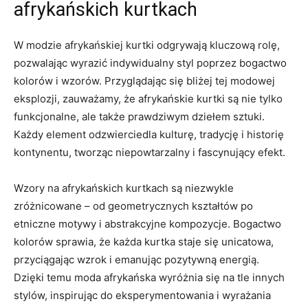
afrykańskich kurtkach
W modzie afrykańskiej kurtki odgrywają ‍kluczową rolę,
pozwalając wyrazić indywidualny styl poprzez ​bogactwo
kolorów i wzorów.⁣ Przyglądając się bliżej tej modowej
eksplozji, zauważamy, że afrykańskie ⁤kurtki są nie tylko
funkcjonalne, ale także prawdziwym dziełem sztuki.
Każdy element‌ odzwierciedla kulturę, tradycję i historię‍
kontynentu, tworząc niepowtarzalny i fascynujący efekt.
Wzory na⁤ afrykańskich ⁣kurtkach są niezwykle
zróżnicowane – od geometrycznych kształtów po
⁤etniczne motywy i abstrakcyjne kompozycje.‍ Bogactwo
kolorów sprawia, że każda‍ kurtka staje​ się unicatowa,
‍przyciągając​ wzrok i emanując pozytywną energią.
Dzięki⁤ temu moda afrykańska wyróżnia się na ⁤tle innych
stylów, inspirując do eksperymentowania i wyrażania