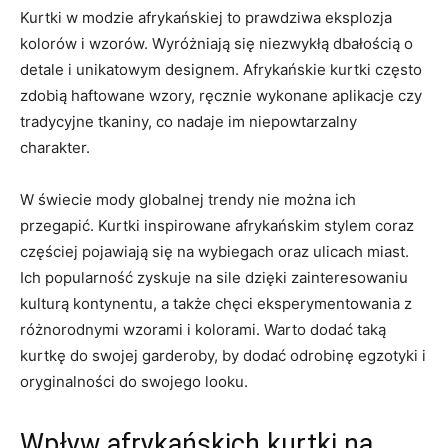
Kurtki w‍ modzie afrykańskiej to ⁤prawdziwa eksplozja⁣
kolorów i wzorów. Wyróżniają się niezwykłą dbałością ⁣o
detale i unikatowym designem. Afrykańskie ‍kurtki często
zdobią haftowane wzory, ‍ręcznie wykonane aplikacje czy
tradycyjne tkaniny, co nadaje⁣ im niepowtarzalny
charakter.
W świecie ⁤mody globalnej trendy nie można ich​
przegapić.​ Kurtki inspirowane afrykańskim stylem coraz ​
częściej pojawiają się na wybiegach ‌oraz ulicach miast.
Ich popularność zyskuje⁤ na ‍sile dzięki zainteresowaniu⁢
kulturą kontynentu, a także chęci ⁣eksperymentowania‌ z
różnorodnymi wzorami i ⁣kolorami.‍ Warto dodać taką
kurtkę do swojej garderoby, by ⁤dodać⁤ odrobinę egzotyki i
oryginalności do swojego looku.
Wpływ afrykańskich kurtki na