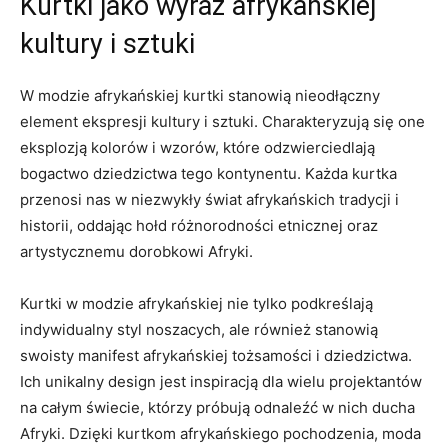
Kurtki jako wyraz afrykańskiej⁣
kultury i sztuki
W modzie afrykańskiej kurtki stanowią nieodłączny
element ⁢ekspresji kultury​ i sztuki. Charakteryzują się one
eksplozją kolorów i wzorów, które odzwierciedlają
bogactwo dziedzictwa tego kontynentu. Każda kurtka
przenosi nas‍ w niezwykły świat afrykańskich tradycji i
⁢historii, oddając hołd ⁢różnorodności etnicznej ⁣oraz
artystycznemu dorobkowi Afryki.
Kurtki w modzie afrykańskiej⁤ nie tylko podkreślają
indywidualny styl​ noszacych, ale również stanowią
swoisty manifest afrykańskiej tożsamości⁣ i dziedzictwa.
Ich unikalny design jest inspiracją dla⁣ wielu projektantów
na⁢ całym świecie, którzy próbują odnaleźć w nich ducha
Afryki. Dzięki ⁢kurtkom afrykańskiego pochodzenia, moda