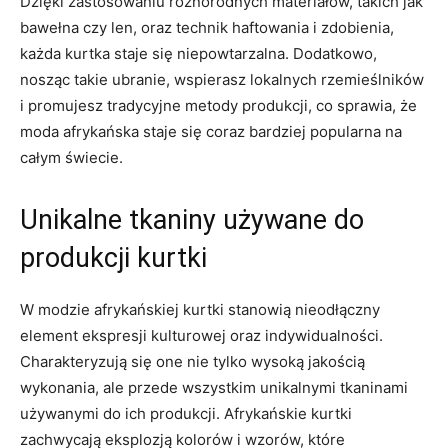
Dzięki zastosowaniu różnorodnych materiałów, takich jak
bawełna czy len, oraz technik ‍haftowania i zdobienia,
każda ‍kurtka‍ staje‍ się⁢ niepowtarzalna. Dodatkowo,
nosząc takie⁢ ubranie, wspierasz lokalnych ‌rzemieślników
i promujesz ⁣tradycyjne ‌metody produkcji, co sprawia, ⁤że
moda afrykańska staje się coraz bardziej popularna na
całym świecie.
Unikalne tkaniny używane do
produkcji kurtki
W modzie afrykańskiej kurtki stanowią nieodłączny
element ekspresji kulturowej oraz indywidualności.
Charakteryzują ⁤się​ one nie ⁤tylko wysoką jakością
wykonania, ‍ale przede wszystkim unikalnymi ​tkaninami
używanymi do ich produkcji. Afrykańskie kurtki
zachwycają eksplozją ‍kolorów i wzorów, które⁣