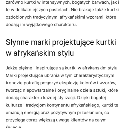
zarówno kurtki w intensywnych, bogatych barwach, jak i
te w delikatniejszych pastelach. Nie‌ brakuje także kurtki
ozdobionych tradycyjnymi afrykańskimi‍ wzorami, które ​
dodają im ⁤wyjątkowego charakteru.
Słynne⁣ marki projektujące kurtki
w afrykańskim stylu
Jakże piękne i⁣ inspirujące są kurtki‌ w afrykańskim⁢ stylu!
Marki projektujące ubrania w tym charakterystycznym
trendzie potrafią⁤ połączyć eksplozję kolorów i wzorów,
tworząc niepowtarzalne i oryginalne dzieła sztuki, które
dodają charakteru⁢ każdej stylizacji. Dzięki bogatej
kulturze i tradycjom kontynentu afrykańskiego, kurtki te⁢
emanują energią oraz pozytywnym przesłaniem, co
przyciąga coraz większą⁢ uwagę klientów na ​całym
świecie.