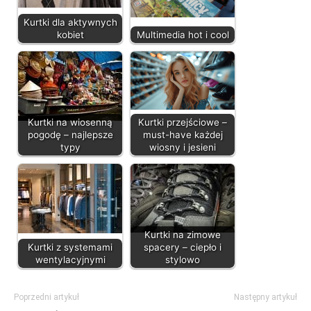
Kurtki dla aktywnych
kobiet
Multimedia hot i cool
Kurtki na wiosenną
Kurtki przejściowe –
pogodę – najlepsze
must-have każdej
typy
wiosny i jesieni
Kurtki na zimowe
Kurtki z systemami
spacery – ciepło i
wentylacyjnymi
stylowo
Poprzedni artykuł
Następny artykuł