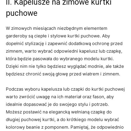
II. Kapelusze na zimowe kurtki⁤
puchowe
W ⁣zimowych miesiącach niezbędnym elementem
garderoby są ciepłe i stylowe kurtki ‌puchowe. ⁢Aby
dopełnić stylizację‌ i zapewnić dodatkową ochronę przed
zimnem, warto wybrać⁤ odpowiedni kapelusz lub czapkę,
która będzie pasowała do wybranego⁣ modelu kurtki.
⁤Dzięki nim nie tylko będziesz wyglądać​ modnie, ale także
będziesz chronić swoją‌ głowę przed wiatrem i zimnem.
Podczas wyboru kapelusza lub czapki do kurtki puchowej
warto zwrócić uwagę na⁢ ich‍ materiał ⁤oraz fason, aby
idealnie dopasować je do⁣ swojego stylu i potrzeb.
Możesz​ postawić na elegancką wełnianą czapkę⁢ do
⁣długiej puchowej kurtki, a ⁢do krótkiego modelu‌ wybrać
kolorowy beanie z pomponem. Pamiętaj, że odpowiednio