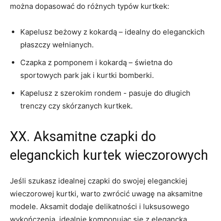
można dopasować⁢ do różnych typów kurtkek:
Kapelusz beżowy​ z kokardą – idealny do ⁢eleganckich
płaszczy wełnianych.
Czapka z‌ pomponem i kokardą – świetna​ do
⁤sportowych park jak ​i kurtki​ bomberki.
Kapelusz⁢ z szerokim rondem ‍- pasuje ⁢do ‌długich
‌trenczy czy skórzanych kurtkek.
XX. Aksamitne czapki do
eleganckich kurtek wieczorowych
Jeśli szukasz idealnej czapki do swojej eleganckiej
⁣wieczorowej kurtki, ‌warto zwrócić‍ uwagę na aksamitne
modele. Aksamit ‌dodaje delikatności i luksusowego
wykończenia, idealnie komponując się z‌ elegancką‍