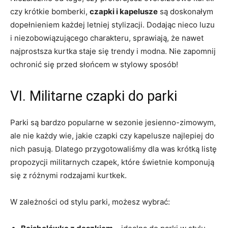
‍czy krótkie bomberki,
czapki i kapelusze
są doskonałym
dopełnieniem każdej ​letniej ⁣stylizacji. Dodając ​nieco luzu
i niezobowiązującego charakteru, sprawiają, że nawet
najprostsza kurtka ​staje​ się trendy i modna. ‍Nie zapomnij
ochronić się ⁤przed słońcem ‌w⁣ stylowy sposób!
VI. Militarne czapki do ‍parki
Parki⁢ są bardzo popularne w ⁣sezonie jesienno-zimowym,
ale nie każdy⁣ wie,⁢ jakie czapki czy kapelusze ​najlepiej do⁣
nich pasują. Dlatego przygotowaliśmy ⁢dla was krótką listę
propozycji militarnych czapek, które ⁤świetnie komponują
się ‍z ⁤różnymi‌ rodzajami kurtkek.
W zależności od stylu⁢ parki, możesz wybrać: