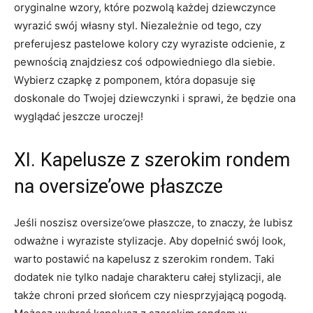
oryginalne wzory,⁢ które pozwolą każdej dziewczynce
⁣wyrazić swój⁢ własny styl. Niezależnie od tego, czy​
preferujesz ⁢pastelowe kolory czy​ wyraziste odcienie, z
pewnością‍ znajdziesz‍ coś odpowiedniego dla siebie.
Wybierz czapkę‌ z pomponem, która‍ dopasuje się
doskonale do Twojej dziewczynki i sprawi,⁢ że będzie⁢ ona
wyglądać ⁣jeszcze ⁢uroczej!
XI. Kapelusze z szerokim rondem
⁣na oversize’owe płaszcze
Jeśli noszisz oversize’owe płaszcze, to znaczy,​ że lubisz
odważne‍ i wyraziste stylizacje. Aby dopełnić swój look,
warto ⁢postawić na kapelusz⁤ z szerokim rondem.⁣ Taki
dodatek⁢ nie tylko‌ nadaje charakteru całej stylizacji, ale
także ⁢chroni ​przed słońcem czy niesprzyjającą pogodą.