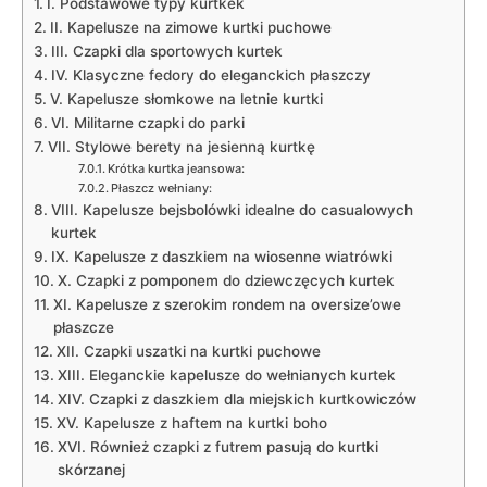
I. Podstawowe ⁤typy kurtkek
II. Kapelusze na zimowe kurtki⁤ puchowe
III. ​Czapki dla ‌sportowych⁤ kurtek
IV. Klasyczne fedory do eleganckich⁤ płaszczy
V. ‍Kapelusze słomkowe na letnie kurtki
VI. Militarne czapki do ‍parki
VII.​ Stylowe berety na jesienną kurtkę
Krótka kurtka jeansowa:
Płaszcz wełniany:
VIII. Kapelusze ⁣bejsbolówki idealne do casualowych
kurtek
IX. Kapelusze z daszkiem ⁢na wiosenne wiatrówki
X. Czapki z ⁤pomponem ‍do dziewczęcych⁤ kurtek
XI. Kapelusze z szerokim rondem ⁣na oversize’owe
płaszcze
XII. Czapki ‌uszatki na kurtki puchowe
XIII. Eleganckie‌ kapelusze do wełnianych ⁢kurtek
XIV. Czapki z daszkiem dla⁣ miejskich ⁢kurtkowiczów
XV. Kapelusze z haftem na ​kurtki⁤ boho
XVI. Również czapki z⁣ futrem pasują do kurtki
skórzanej