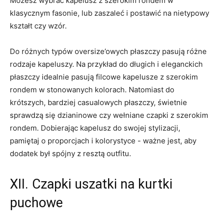
Możesz wybrać kapelusz z szerokim rondem ⁣w
klasycznym fasonie, lub zaszaleć i‌ postawić na‌ nietypowy
kształt czy wzór.
Do różnych typów oversize’owych płaszczy pasują ⁤różne
rodzaje kapeluszy. Na ‌przykład do długich ‌i eleganckich
płaszczy idealnie pasują filcowe kapelusze z szerokim⁤
rondem w⁤ stonowanych⁣ kolorach. ​Natomiast do
krótszych, ⁢bardziej casualowych⁢ płaszczy, świetnie⁣
sprawdzą się dzianinowe czy wełniane czapki z szerokim ​
rondem. Dobierając kapelusz do​ swojej stylizacji,
⁢pamiętaj o proporcjach i kolorystyce -⁤ ważne jest, aby
dodatek był spójny⁣ z ‌resztą outfitu.
XII. Czapki ‌uszatki na kurtki
puchowe