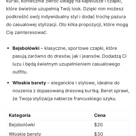
kurtki, koniecznie zwróć ​uwagę​ na ⁤kapelusze i czapki,
które świetnie uzupełnią ⁣Twój look.‍ Dzięki nim możesz
podkreślić ⁣swój indywidualny styl i dodać trochę pazura⁤
do casualowej⁤ stylizacji. Oto kilka propozycji,⁢ które mogą⁤
Cię zainteresować:
Bejsbolówki
– klasyczne, sportowe czapki, które
pasują zarówno do dresów, jak i jeansów. Dodadzą Ci
luzu i będą ​świetnym ⁣uzupełnieniem casualowego
outfitu.
Włoskie ⁤berety
– eleganckie ⁢i stylowe, idealne do
noszenia z dopasowaną dresową kurtką. Beret sprawi,
że Twoja stylizacja nabierze francuskiego szyku.
Kategoria
Cena
Bejsbolówki
$20
Włoskie berety
$30