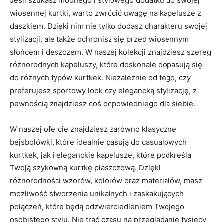
Jeśli szukasz modnego ​i⁤ stylowego ⁣dodatku do​ swojej
wiosennej kurtki, warto zwrócić uwagę na ⁤kapelusze ‌z
‌daszkiem. Dzięki nim nie tylko dodasz charakteru swojej‍
stylizacji,‍ ale także ochronisz się ⁤przed wiosennym
słońcem i deszczem. W naszej ⁣kolekcji znajdziesz ⁣szereg
różnorodnych kapeluszy,⁤ które doskonale ⁤dopasują się
do różnych ‌typów kurtkek. Niezależnie od tego, czy
preferujesz ​sportowy look ⁣czy elegancką stylizację, z
⁢pewnością znajdziesz ‍coś odpowiedniego dla siebie.
W naszej ofercie znajdziesz zarówno⁢ klasyczne
bejsbolówki, które idealnie pasują do casualowych‍
kurtkek, jak i eleganckie kapelusze, ‍które podkreślą
Twoją szykowną kurtkę płaszczową.‍ Dzięki
różnorodności wzorów, kolorów oraz ⁤materiałów, masz
możliwość stworzenia⁤ unikalnych i zaskakujących
połączeń, które będą odzwierciedleniem ⁤Twojego
‌osobistego stylu.⁤ Nie trać czasu na przeglądanie tysięcy