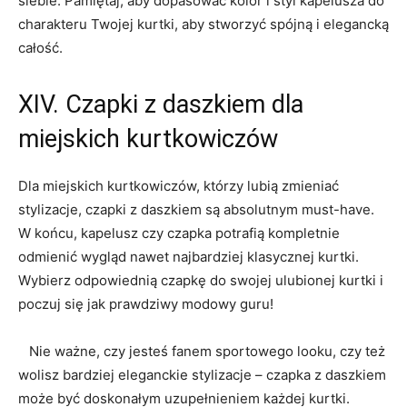
siebie. ​Pamiętaj,⁢ aby dopasować kolor i styl kapelusza ​do
charakteru Twojej kurtki, aby ⁣stworzyć spójną i elegancką⁣
całość.
XIV. Czapki z daszkiem dla⁣
miejskich ⁢kurtkowiczów
Dla miejskich kurtkowiczów, którzy ‍lubią zmieniać‌
stylizacje, czapki⁢ z daszkiem są absolutnym must-have.
W końcu, kapelusz czy czapka potrafią​ kompletnie
odmienić wygląd nawet najbardziej klasycznej kurtki.
Wybierz ⁢odpowiednią czapkę do swojej ulubionej kurtki i⁢
poczuj się jak prawdziwy modowy‍ guru!
⁢ ‍ ‍ Nie ważne, czy jesteś fanem sportowego looku, czy też
wolisz bardziej eleganckie stylizacje – czapka z daszkiem
może‍ być ⁣doskonałym uzupełnieniem każdej kurtki.