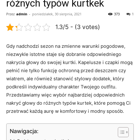
różnych typów kurtkek
Przez
admin
-
poniedziałek, 30 sierpnia, 2021
373
1
1.3/5 - (3 votes)
Gdy nadchodzi sezon na zmienne warunki ‌pogodowe,
niezwykle istotne⁤ staje się‍ dobranie odpowiedniego
nakrycia głowy do ‌swojej kurtki. Kapelusze i czapki mogą
pełnić nie tylko funkcję ochronną przed deszczem czy
wiatrem, ‌ale również⁢ stanowić stylowy dodatek, który
podkreśli ⁣indywidualny⁤ charakter Twojego ⁤outfitu.
Przedstawiamy więc ⁢wybór najbardziej odpowiednich
nakryć głowy do różnych typów kurtek, które pomogą​ Ci
przetrwać każdą aurę w‌ komfortowy i modny sposób.
Nawigacja: