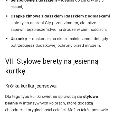
Bejsbolówkę z daszkiem
– idealną do parki ​w stylu
casual,
Czapkę‌ zimową​ z daszkiem i​ daszkiem z odblaskami
– nie​ tylko ochroni Cię⁢ przed ‍zimnem, ale także⁣
zapewni bezpieczeństwo na drodze w ciemnościach,
Uszankę
‌ – doskonałą na ekstremalnie ⁣zimne dni, gdy
potrzebujesz dodatkowej ochrony przed mrozem.
VII.​ Stylowe berety na jesienną
kurtkę
Krótka kurtka jeansowa:
Dla tego typu kurtki świetnie sprawdzą się
stylowe
beanie
w intensywnych kolorach, które dodadzą
charakteru ​i oryginalności całości.‍ Można także postawić