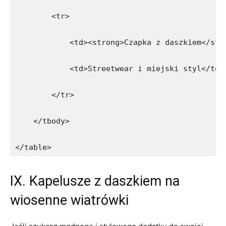
        <tr>
            <td><strong>Czapka z daszkiem</str
            <td>Streetwear i miejski styl</td>
        </tr>
    </tbody>
</table>
IX. Kapelusze z daszkiem ⁢na
wiosenne wiatrówki