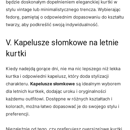
⁣będzie doskonałym dopełnieniem⁢ eleganckiej⁢ kurtki w
stylu vintage lub⁤ minimalistycznego trencza.⁢ Wybierając
fedorę, ⁣pamiętaj o‍ odpowiednim dopasowaniu do kształtu
twarzy, aby podkreślić​ swoją indywidualność.
V. ‍Kapelusze słomkowe na letnie
kurtki
Kiedy⁣ nadejdą ‍gorące​ dni, nie ‌ma nic lepszego‍ niż lekka
kurtka i⁤ odpowiedni kapelusz, który‌ doda stylizacji
charakteru.
Kapelusze słomkowe
są idealnym wyborem
dla ⁣letnich kurtkek, dodając uroku i oryginalności
każdemu outfitowi.⁢ Dostępne w⁢ różnych kształtach i
‍kolorach, ‌można łatwo dopasować‍ je do swojego stylu ‌i
preferencji.
Niezależnie ⁢od tego, czy preferujesz ⁤oversize’owe ⁢kurtki