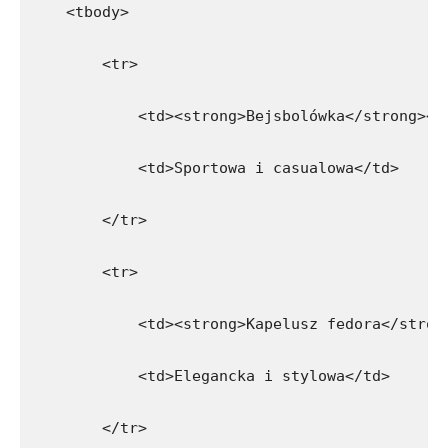
    <tbody>
        <tr>
            <td><strong>Bejsbolówka</strong></
            <td>Sportowa i casualowa</td>
        </tr>
        <tr>
            <td><strong>Kapelusz fedora</stron
            <td>Elegancka i stylowa</td>
        </tr>