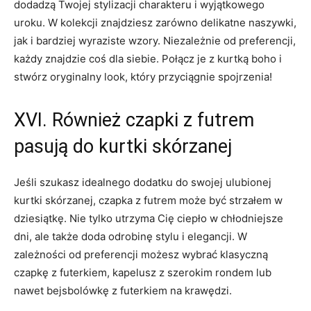
⁢dodadzą Twojej ​stylizacji charakteru⁤ i ⁤wyjątkowego
uroku. ⁤W kolekcji znajdziesz zarówno delikatne naszywki,​
jak i bardziej wyraziste wzory. Niezależnie od preferencji,
każdy znajdzie coś dla siebie. Połącz je z kurtką boho‌ i
stwórz oryginalny‌ look, który przyciągnie‍ spojrzenia!
XVI. Również czapki z⁣ futrem
pasują do kurtki skórzanej
Jeśli szukasz⁤ idealnego ⁤dodatku do swojej ulubionej
‍kurtki skórzanej, czapka z futrem może być strzałem w
dziesiątkę. Nie‍ tylko utrzyma Cię⁣ ciepło w chłodniejsze
dni, ale także doda odrobinę stylu i elegancji. W
zależności od⁣ preferencji możesz wybrać klasyczną
czapkę z futerkiem, kapelusz z szerokim rondem lub‍
nawet bejsbolówkę z futerkiem na‍ krawędzi.