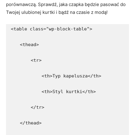
porównawczą. Sprawdź, jaka ⁤czapka​ będzie pasować⁤ do
Twojej ulubionej kurtki‍ i bądź⁣ na ⁣czasie z modą!
<table class="wp-block-table">
    <thead>
        <tr>
            <th>Typ kapelusza</th>
            <th>Styl kurtki</th>
        </tr>
    </thead>