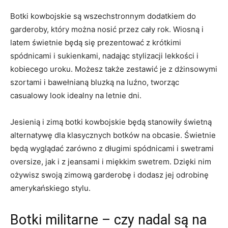
Botki kowbojskie są wszechstronnym dodatkiem do
garderoby, który można nosić przez cały rok. Wiosną i
latem świetnie‌ będą ⁢się⁣ prezentować z krótkimi
spódnicami i⁣ sukienkami, nadając stylizacji lekkości i
kobiecego uroku. Możesz także zestawić je ⁣z dżinsowymi
szortami i bawełnianą bluzką na luźno, tworząc
casualowy‌ look idealny na letnie dni.
Jesienią i zimą botki kowbojskie będą stanowiły świetną
alternatywę ⁤dla klasycznych botków ⁢na obcasie. Świetnie
będą wyglądać zarówno ⁢z długimi spódnicami ‌i swetrami
oversize, jak i z jeansami i miękkim swetrem.⁤ Dzięki nim
ożywisz swoją​ zimową garderobę ⁤i dodasz jej odrobinę ​
amerykańskiego stylu.
Botki militarne – czy nadal są na