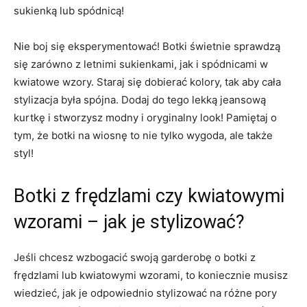
sukienką lub spódnicą!
Nie boj się eksperymentować! Botki świetnie⁣ sprawdzą
się ​zarówno z letnimi sukienkami, jak ‌i spódnicami w
kwiatowe wzory. Staraj się dobierać kolory, tak aby cała
stylizacja⁣ była spójna. Dodaj do⁤ tego lekką ‌jeansową
kurtkę i stworzysz modny i oryginalny look! Pamiętaj o
tym, że​ botki ‍na wiosnę to nie tylko wygoda, ale także
styl!
Botki‌ z frędzlami⁣ czy kwiatowymi
wzorami – jak je ⁤stylizować?
Jeśli chcesz wzbogacić​ swoją ⁢garderobę ​o botki z
‍frędzlami lub kwiatowymi wzorami, to koniecznie ⁣musisz
wiedzieć, jak je odpowiednio ‍stylizować na różne pory​