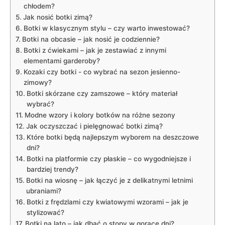
chłodem?
Jak nosić botki zimą?
Botki w klasycznym stylu⁢ – czy warto inwestować?
Botki na obcasie – jak ​nosić je codziennie?
Botki z ćwiekami – jak je zestawiać z innymi
elementami garderoby?
Kozaki czy botki -⁤ co wybrać na sezon jesienno-
zimowy?
Botki skórzane czy zamszowe – który ⁤materiał
wybrać?
Modne wzory i kolory botków ​na ‍różne ‍sezony
Jak oczyszczać i pielęgnować botki zimą?
Które botki będą najlepszym wyborem ⁤na deszczowe
dni?
Botki na platformie czy płaskie​ – co wygodniejsze i‌
bardziej trendy?
Botki ​na wiosnę – jak łączyć je z⁣ delikatnymi letnimi
ubraniami?
Botki‌ z frędzlami⁣ czy kwiatowymi wzorami – jak je
⁤stylizować?
Botki na ⁣lato – jak dbać‌ o stopy w gorące‍ dni?