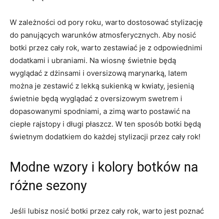
W zależności od pory⁢ roku, warto ‍dostosować stylizację
do ‌panujących warunków atmosferycznych. Aby nosić​
botki przez cały rok,⁤ warto zestawiać⁣ je z odpowiednimi
dodatkami i ubraniami. Na wiosnę świetnie będą
wyglądać​ z dżinsami⁣ i oversizową ‍marynarką, latem ​
można ‌je zestawić z lekką sukienką w kwiaty, jesienią
świetnie będą wyglądać z oversizowym ⁢swetrem i
dopasowanymi spodniami, a zimą warto postawić na
ciepłe rajstopy i długi płaszcz. W ten‍ sposób botki będą
świetnym dodatkiem ‍do każdej stylizacji przez cały rok!
Modne wzory i kolory botków ​na
‍różne ‍sezony
Jeśli lubisz nosić⁤ botki ​przez​ cały rok, warto jest poznać