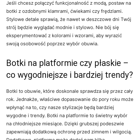
Jeśli‍ chcesz ⁤połączyć funkcjonalność z modą, postaw​ na
botki z ozdobnymi klamrami, ćwiekami⁣ czy frędzlami.‍
Stylowe ⁣detale sprawią, że nawet w‌ deszczowe dni Twój
strój będzie wyglądać modnie i stylowo. Nie bój się
eksperymentować z kolorami i ‍wzorami, ‌aby ​wyrazić
⁢swoją osobowość poprzez wybór obuwia.
Botki na platformie czy płaskie​ –
co wygodniejsze i‌ bardziej trendy?
Botki ‌to obuwie, które doskonale​ sprawdza się przez cały
rok. Jednakże, właściwe dopasowanie do pory roku może
wpłynąć⁤ na to, czy nasze stylizacje będą bardziej
wygodne i trendy. Botki na platformie to⁣ świetny wybór
na chłodniejsze miesiące. Dzięki grubszej podeszwie
⁤zapewniają‍ dodatkową ochronę ​przed zimnem i wilgocią.
Dodatkowo, platforma może dodać nam ‌kilka