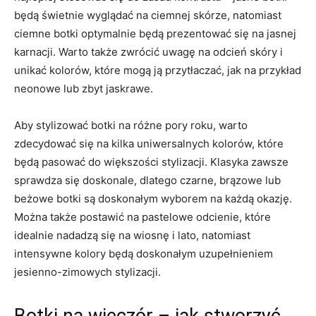
będą ‌świetnie wyglądać na ciemnej skórze, natomiast
ciemne botki optymalnie będą ⁤prezentować ​się ‍na jasnej
⁣karnacji. Warto także zwrócić uwagę na⁢ odcień skóry i
unikać kolorów, które mogą​ ją przytłaczać, jak na ​przykład
neonowe lub zbyt jaskrawe.
Aby stylizować botki⁣ na różne⁢ pory roku, warto
zdecydować się na kilka uniwersalnych kolorów, które‍
będą pasować⁣ do‌ większości stylizacji. Klasyka zawsze
sprawdza się doskonale, dlatego czarne, brązowe lub‍
beżowe botki są doskonałym wyborem na każdą okazję.
Można także ⁢postawić ⁣na pastelowe ​odcienie, które
idealnie nadadzą się na​ wiosnę⁣ i lato, natomiast
intensywne kolory będą doskonałym uzupełnieniem​
jesienno-zimowych stylizacji.