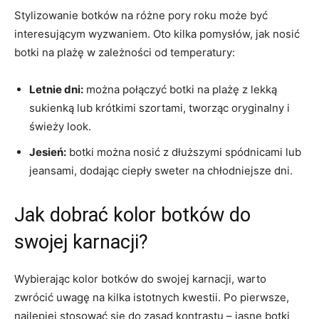
Stylizowanie botków na ⁢różne pory roku może być
⁤interesującym wyzwaniem. Oto kilka⁣ pomysłów, ⁢jak nosić
botki na plażę w zależności⁤ od temperatury:
Letnie⁢ dni:
można połączyć botki na⁣ plażę z lekką
sukienką⁢ lub krótkimi szortami, tworząc oryginalny i
świeży look.
Jesień:
botki ​można nosić z dłuższymi spódnicami lub
jeansami, dodając ⁣ciepły sweter ‌na chłodniejsze dni.
Jak ⁢dobrać kolor botków do
swojej karnacji?
Wybierając kolor botków do swojej karnacji, warto
zwrócić uwagę ‌na kilka​ istotnych kwestii. Po⁢ pierwsze,
najlepiej‍ stosować się do zasad kontrastu – jasne botki