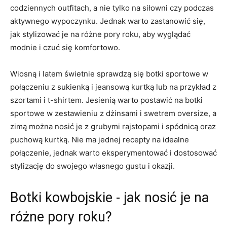
codziennych outfitach, a nie tylko na⁢ siłowni czy podczas
aktywnego wypoczynku. Jednak warto zastanowić się,
jak stylizować je na ⁤różne pory ⁤roku, aby wyglądać
modnie i czuć się komfortowo.
Wiosną i ‌latem ⁣świetnie sprawdzą się botki sportowe⁤ w
‌połączeniu‍ z sukienką i ‌jeansową kurtką lub na ‍przykład z
szortami i t-shirtem. Jesienią warto postawić na botki‌
sportowe w zestawieniu ‌z dżinsami i swetrem⁣ oversize, a
zimą można⁣ nosić je z grubymi rajstopami ‍i spódnicą oraz
puchową kurtką. Nie ma jednej recepty na idealne
połączenie,‍ jednak‍ warto eksperymentować i dostosować
stylizację do ‌swojego własnego gustu i okazji.
Botki kowbojskie ‌- jak nosić je na⁣
różne pory⁢ roku?