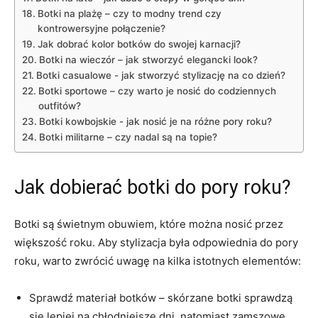
Botki na plażę – czy ⁢to⁤ modny trend ⁤czy
kontrowersyjne połączenie?
Jak ⁢dobrać kolor botków do swojej karnacji?
Botki na ‌wieczór – jak ​stworzyć elegancki look?
Botki casualowe ⁢- jak ⁢stworzyć ​stylizację na co⁢ dzień?
Botki sportowe‌ – czy warto je nosić ⁣do ⁣codziennych
outfitów?
Botki kowbojskie ‌- jak nosić je na⁣ różne pory⁢ roku?
Botki militarne – czy nadal są na topie?
Jak dobierać​ botki do pory roku?
Botki są⁢ świetnym obuwiem, które można nosić przez
większość roku. Aby stylizacja była odpowiednia do pory​
roku, warto⁤ zwrócić⁤ uwagę na kilka istotnych elementów:
Sprawdź materiał ​botków – skórzane botki sprawdzą
się lepiej na chłodniejsze dni, natomiast zamszowe⁢