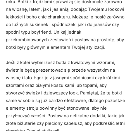
roku. Botki z frędzlami sprawdzą się doskonale zarówno
na wiosnę, latem, jak i jesienią, dodając Twojemu lookowi
lekkości i‍ boho chic charakteru. Możesz je nosić zarówno​
do luźnych ‌sukienek i​ spódniczek, jak i do jeansów czy
spodni typu‌ boyfriend. Unikaj jednak
‌przekombinowanych ‍zestawień i postaw na prostotę,⁣ aby
botki były głównym ​elementem⁤ Twojej stylizacji.
Jeśli z kolei ​wybierzesz botki z kwiatowymi⁢ wzorami,
świetnie będą prezentować ​się przede ‌wszystkim na
wiosnę i lato. Łącz je z jasnymi spódnicami‌ czy krótkimi
szortami oraz białymi ⁣koszulkami lub ⁢topami, aby
stworzyć świeży i dziewczęcy look. Pamiętaj, ‍że te botki
same w sobie są już bardzo efektowne,⁣ dlatego pozostałe
elementy stroju powinny ‍być stonowane, ⁤aby nie
przytłoczyć ⁢całości. Postaw na delikatne dodatki, ⁤takie jak
złote biżuterie czy pleciony kapelusz, aby podkreślić ⁢letni
‍charakter Twojej ‍stylizacji.