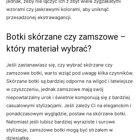
jednak, ​żeby nie łączyć ich z zbyt wiele zygzakatymi
wzorami czy jaskrawymi kolorami, aby uniknąć
przesadzonej ‌ekstrawagancji.
Botki skórzane czy zamszowe –
który ⁤materiał wybrać?
Jeśli zastanawiasz się, czy⁣ wybrać skórzane czy
zamszowe⁤ botki, warto wziąć pod uwagę kilka czynników.
Skórzane‌ botki są bardziej odporne‌ na wilgoć i łatwiejsze
w⁣ czyszczeniu, ⁢jednak zamszowe mają swój
niepowtarzalny urok i świetnie komponują się z bardziej
casualowymi stylizacjami. Jeśli zależy Ci na eleganckim i
ponadczasowym wyglądzie, postaw na skórzane ⁣botki.
⁢Natomiast‍ jeśli lubisz bardziej wyraziste i surowe
stylizacje, zamszowe botki mogą być strzałem ⁢w
dziesiątkę.