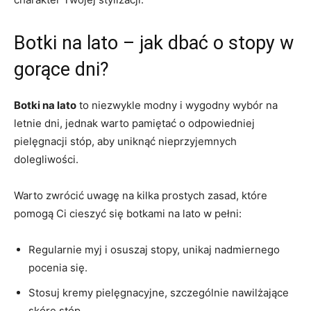
Botki na ⁣lato – jak dbać‌ o stopy w
gorące‍ dni?
Botki na lato
to niezwykle modny i wygodny wybór na
letnie dni, jednak warto​ pamiętać o odpowiedniej
pielęgnacji ⁢stóp,⁤ aby uniknąć ​nieprzyjemnych
dolegliwości.
Warto zwrócić uwagę na kilka prostych zasad, ‌które
pomogą Ci cieszyć ⁤się botkami ⁣na⁣ lato w pełni:​
Regularnie myj i⁢ osuszaj stopy, ‍unikaj nadmiernego⁢
pocenia się.
Stosuj kremy pielęgnacyjne, szczególnie ⁤nawilżające
skórę stóp.