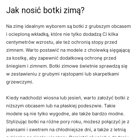
Jak nosić botki zimą?
Na zimę idealnym wyborem są botki z grubszym obcasem
i ocieploną wkładką, ⁣które nie tylko dodadzą Ci ⁤kilka
centymetrów wzrostu, ale też ochronią stopy⁢ przed
zimnem. Warto‌ postawić na modele z cholewką sięgającą
za kostkę, aby zapewnić dodatkową‌ ochronę⁣ przed
śniegiem i zimnem. Botki ​zimowe świetnie sprawdzą się
w ‍zestawieniu z ⁢grubymi rajstopami lub skarpetkami
grzewczymi.
Kiedy ⁣nadchodzi wiosna lub‍ jesień, warto założyć botki z
niższym obcasem⁤ lub na płaskiej podeszwie. Takie
modele są nie tylko wygodne, ale także bardzo modne.
Stylizując botki ‌na różne⁢ pory roku, możesz połączyć je z
jeansami i swetrem na chłodniejsze dni, a także z letnią