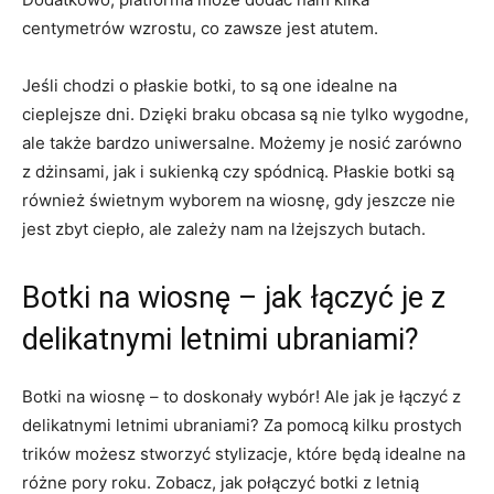
centymetrów wzrostu, co zawsze jest⁢ atutem.
Jeśli chodzi o płaskie botki, to są one idealne na
cieplejsze dni. Dzięki braku obcasa⁤ są nie tylko wygodne,
ale‌ także bardzo uniwersalne. Możemy je‍ nosić zarówno
z dżinsami, jak ⁣i sukienką czy spódnicą.⁢ Płaskie ‍botki są
również⁣ świetnym wyborem na wiosnę, gdy jeszcze⁤ nie
jest zbyt ciepło, ale zależy nam na lżejszych butach.
Botki ​na wiosnę – jak łączyć je z⁣
delikatnymi letnimi ubraniami?
Botki na wiosnę – to⁢ doskonały wybór! Ale jak je łączyć z
delikatnymi letnimi ubraniami? ‍Za pomocą kilku prostych
trików możesz⁤ stworzyć stylizacje, które będą idealne na
różne pory roku. Zobacz, jak połączyć ⁤botki z letnią