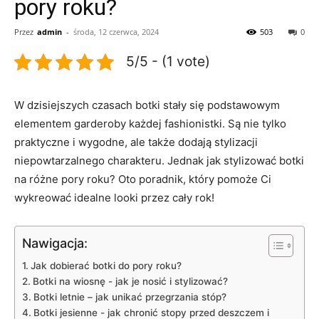
pory roku?
Przez
admin
-
środa, 12 czerwca, 2024
503
0
5/5 - (1 vote)
W dzisiejszych czasach botki stały ​się podstawowym
elementem garderoby każdej fashionistki. Są nie tylko
praktyczne i wygodne, ale także dodają stylizacji
⁤niepowtarzalnego charakteru. Jednak jak stylizować botki
na różne pory roku? Oto poradnik,‌ który pomoże Ci
wykreować idealne looki przez ⁣cały ⁢rok!
Nawigacja:
Jak dobierać​ botki do pory roku?
Botki na wiosnę‌ -⁣ jak je nosić i stylizować?
Botki letnie – jak unikać⁤ przegrzania stóp?
Botki ​jesienne ⁢- jak chronić stopy przed deszczem i