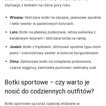
stylizacje​ z botkami na⁣ różne pory roku:
Wiosna:
Skórzane ‍botki na⁤ obcasie, jeansowe ⁢spodnie
i lekki ​sweter w pastelowych kolorach.
Lato:
Botki na⁤ płaskiej ​podeszwie, letnia‌ sukienka z
kwiatowym wzorem i ⁤skórzana‍ torba ⁤na ramię.
Jesień:
Botki z frędzlami, dżinsowe spodnie typu mom
jeans i​ oversize’owy sweter w kolorze⁤ burgundowym.
Zima:
Zamszowe botki‌ na ocieplanej podszewce,
czarne legginsy, kamizelka⁤ puchowa i wełniany szal.
Botki sportowe‌ – czy warto je
nosić ⁣do ⁣codziennych outfitów?
Botki sportowe są coraz częściej widziane w