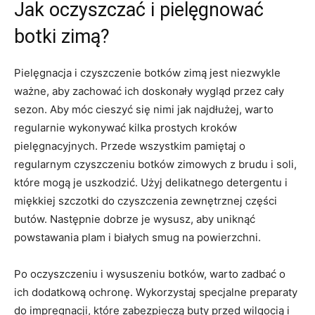
Jak oczyszczać i pielęgnować
botki zimą?
Pielęgnacja i czyszczenie botków⁢ zimą ⁤jest niezwykle
ważne, aby zachować ich ⁤doskonały wygląd przez cały
sezon. Aby​ móc cieszyć‌ się ⁣nimi ​jak najdłużej, warto
regularnie wykonywać kilka prostych‌ kroków
pielęgnacyjnych. Przede wszystkim pamiętaj o
regularnym czyszczeniu botków zimowych z brudu i⁢ soli,
które mogą ‍je uszkodzić. Użyj delikatnego detergentu i
miękkiej szczotki‍ do czyszczenia zewnętrznej części
butów. ⁢Następnie dobrze je wysusz, aby uniknąć
powstawania⁤ plam⁢ i białych smug na powierzchni.
Po oczyszczeniu i wysuszeniu botków, warto zadbać o
ich dodatkową ochronę. Wykorzystaj ⁤specjalne preparaty
‌do impregnacji, które‌ zabezpieczą buty‍ przed wilgocią i