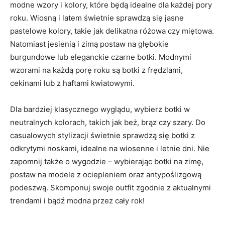
‌modne wzory i kolory, które będą idealne dla każdej pory
roku. ‍Wiosną ‌i latem świetnie sprawdzą się jasne
pastelowe kolory, takie jak delikatna różowa czy miętowa.
Natomiast jesienią i zimą postaw na głębokie
burgundowe ⁤lub eleganckie⁣ czarne botki. Modnymi‍
wzorami na ‌każdą porę roku są botki z frędzlami,
⁢cekinami lub z haftami kwiatowymi.
Dla bardziej klasycznego‍ wyglądu, wybierz ⁣botki w
neutralnych kolorach, takich ⁢jak beż, brąz ​czy szary. Do
casualowych stylizacji⁤ świetnie sprawdzą się botki z
odkrytymi noskami, idealne na wiosenne⁣ i letnie dni. Nie
zapomnij także ‌o wygodzie – wybierając botki na ‌zimę,
postaw na ‍modele z⁤ ociepleniem oraz antypoślizgową
podeszwą. Skomponuj swoje outfit zgodnie z aktualnymi
trendami i bądź modna przez​ cały rok!