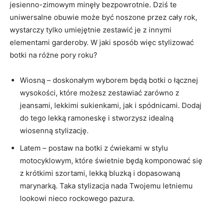
jesienno-zimowym minęły bezpowrotnie. ‌Dziś te
uniwersalne obuwie‌ może być noszone ⁢przez​ cały rok,
wystarczy tylko umiejętnie zestawić je z innymi
elementami garderoby. W jaki sposób więc stylizować
botki na ⁤różne pory roku?
Wiosną – doskonałym wyborem będą botki o łącznej⁣
wysokości, które możesz zestawiać ‌zarówno z
jeansami, lekkimi sukienkami, jak​ i spódnicami. Dodaj‌
do tego lekką ramoneskę i‍ stworzysz idealną⁢
wiosenną stylizację.
Latem – postaw na botki ‌z⁤ ćwiekami w stylu
motocyklowym, które świetnie będą komponować się
z krótkimi ‌szortami, lekką ⁤bluzką i dopasowaną
marynarką. Taka stylizacja nada Twojemu letniemu
lookowi nieco rockowego pazura.