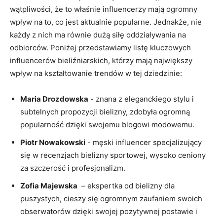
wątpliwości, ⁢że to właśnie influencerzy mają ogromny
‍wpływ na to,​ co jest aktualnie popularne. Jednakże, nie
każdy z nich ma równie dużą siłę ‍oddziaływania na
odbiorców. ‍Poniżej przedstawiamy listę kluczowych
influencerów bieliźniarskich, którzy mają największy
wpływ​ na kształtowanie trendów w tej dziedzinie:
Maria​ Drozdowska
‍-​ znana z eleganckiego ‌stylu‌ i
subtelnych propozycji‌ bielizny, zdobyła ogromną
popularność dzięki swojemu blogowi modowemu.
Piotr Nowakowski
‍- męski influencer specjalizujący
się w recenzjach bielizny‍ sportowej, wysoko‌ ceniony
za⁣ szczerość i profesjonalizm.
Zofia‌ Majewska
⁣ – ekspertka⁢ od bielizny dla
puszystych, ‌cieszy się ogromnym zaufaniem swoich⁣
obserwatorów ⁤dzięki⁣ swojej pozytywnej postawie i