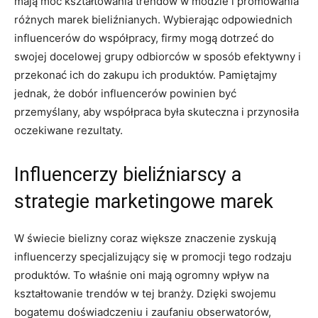
mają⁤ moc kształtowania trendów w modzie i⁤ promowania
różnych marek bieliźnianych. ⁢Wybierając odpowiednich
⁢influencerów do współpracy, firmy mogą⁢ dotrzeć do
swojej docelowej grupy odbiorców w sposób efektywny i‌
przekonać ich do ‍zakupu ich produktów. Pamiętajmy
jednak,​ że⁣ dobór influencerów powinien być
przemyślany, aby współpraca⁤ była skuteczna i‌ przynosiła
oczekiwane rezultaty.
Influencerzy bieliźniarscy a
strategie marketingowe ​marek
W świecie bielizny coraz większe​ znaczenie zyskują
influencerzy specjalizujący się w promocji tego⁣ rodzaju
produktów.​ To ⁤właśnie⁣ oni mają ogromny wpływ⁢ na
kształtowanie trendów ‍w ‌tej⁤ branży. Dzięki swojemu
‍bogatemu‌ doświadczeniu ⁢i zaufaniu ⁤obserwatorów,