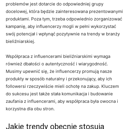
problemów jest‍ dotarcie do odpowiedniej⁢ grupy ​
docelowej, ​która będzie zainteresowana prezentowanymi
produktami. Poza ⁤tym, trzeba odpowiednio‍ zorganizować
kampanię,⁤ aby ⁢influencerzy ⁢mogli w pełni wykorzystać
swój potencjał i wpłynąć pozytywnie na trendy w⁤ branży
⁣bieliźniarskiej.
Współpraca ⁤z influencerami ​bieliźniarskimi wymaga
również dbałości o‌ autentyczność i wiarygodność.
Musimy upewnić się, że influencerzy promują nasze
produkty w sposób naturalny i przekonujący, aby ​ich
⁢followersi rzeczywiście mieli ochotę na⁣ zakup. Kluczem
do ‌sukcesu jest także stała ⁢komunikacja i budowanie
zaufania ​z influencerami, aby współpraca była owocna ⁣i
korzystna dla⁣ obu stron.
Jakie trendy obecnie stosują