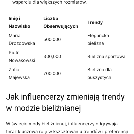
wsparciu⁢ dla​ większych​ rozmiarów.
Imię i
Liczba
Trendy
Nazwisko
Obserwujących
Maria
Elegancka
500,000
Drozdowska
‌bielizna
Piotr
300,000
Bielizna sportowa
Nowakowski
Zofia
Bielizna dla
700,000
Majewska
puszystych
Jak influencerzy zmieniają trendy
w modzie bieliźnianej
W ⁤świecie mody bieliźnianej, influencerzy odgrywają
teraz kluczową rolę w kształtowaniu trendów‌ i preferencji