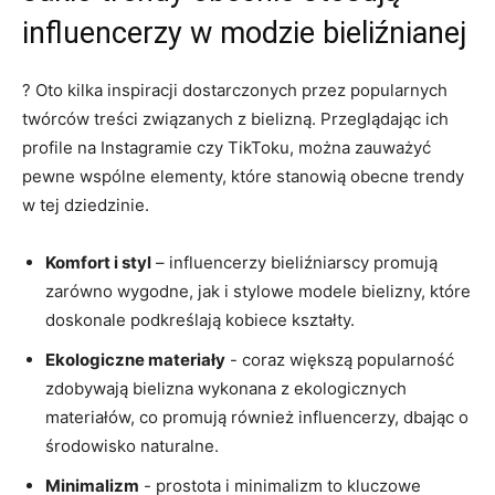
influencerzy⁤ w modzie bieliźnianej
? ‌Oto kilka inspiracji dostarczonych przez popularnych‍
twórców ⁤treści związanych z ​bielizną. Przeglądając ich
profile ‌na Instagramie czy TikToku, można zauważyć⁣
pewne wspólne elementy, które ​stanowią obecne trendy
w‌ tej ⁤dziedzinie.
Komfort i styl
– ⁢influencerzy bieliźniarscy ⁢promują
zarówno wygodne, jak i stylowe modele ⁢bielizny, które
doskonale podkreślają​ kobiece⁢ kształty.
Ekologiczne materiały
‍- coraz większą popularność
⁢zdobywają bielizna wykonana z ekologicznych⁢
materiałów, co⁤ promują również​ influencerzy, dbając o
‍środowisko naturalne.
Minimalizm
-⁤ prostota i minimalizm to kluczowe⁢