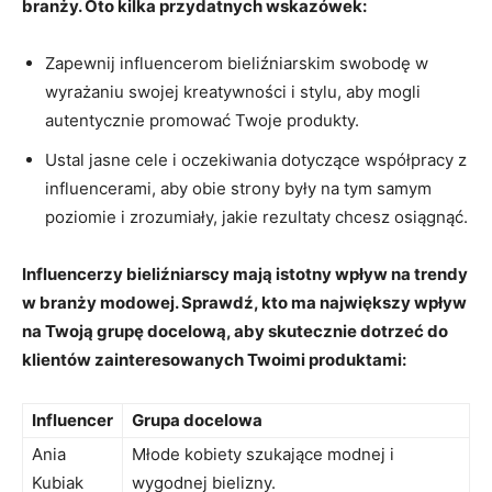
branży. Oto kilka przydatnych wskazówek:
Zapewnij influencerom ⁢bieliźniarskim swobodę⁣ w
wyrażaniu swojej kreatywności ‌i stylu, aby mogli
autentycznie promować Twoje produkty.
Ustal ⁣jasne cele i⁣ oczekiwania dotyczące współpracy z
influencerami, aby obie⁣ strony były‍ na tym samym
poziomie i zrozumiały, jakie rezultaty chcesz osiągnąć.
Influencerzy bieliźniarscy mają‌ istotny wpływ na⁤ trendy
w branży modowej. ⁤Sprawdź,⁢ kto ⁤ma największy ⁢wpływ
na Twoją grupę⁤ docelową, aby skutecznie dotrzeć do
⁤klientów zainteresowanych Twoimi produktami:
Influencer
Grupa docelowa
Ania
Młode kobiety szukające modnej i
Kubiak
wygodnej bielizny.