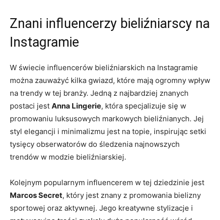
Znani influencerzy bieliźniarscy na
⁣Instagramie
W‍ świecie influencerów bieliźniarskich‍ na Instagramie
⁣można zauważyć kilka gwiazd, które mają⁢ ogromny wpływ
na trendy w tej branży. Jedną z ​najbardziej znanych
⁤postaci‍ jest
Anna Lingerie
, która specjalizuje się w‌
promowaniu⁢ luksusowych markowych bieliźnianych.⁣ Jej
styl elegancji⁣ i‍ minimalizmu ⁢jest ⁤na topie, inspirując setki
tysięcy obserwatorów⁤ do śledzenia najnowszych
trendów ⁣w modzie bieliźniarskiej.
Kolejnym ​popularnym⁣ influencerem‌ w​ tej dziedzinie ⁣jest
Marcos⁢ Secret
, który​ jest znany z promowania bielizny
sportowej oraz aktywnej. Jego ⁤kreatywne ⁣stylizacje⁤ i