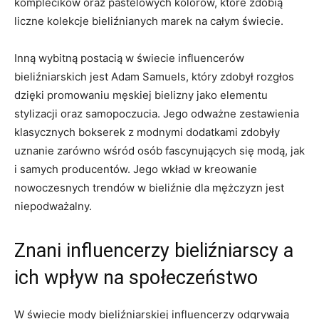
‍komplecików⁢ oraz⁤ pastelowych kolorów, które⁤ zdobią
liczne kolekcje ⁣bieliźnianych marek na całym świecie.
Inną wybitną postacią w świecie influencerów
‍bieliźniarskich ⁣jest ⁤Adam⁢ Samuels, który⁣ zdobył rozgłos
dzięki promowaniu męskiej bielizny⁢ jako elementu‍
stylizacji oraz samopoczucia. Jego ‍odważne zestawienia
klasycznych bokserek z modnymi dodatkami zdobyły
uznanie zarówno wśród osób ​fascynujących się modą, jak
i⁣ samych⁢ producentów. Jego wkład w kreowanie
⁢nowoczesnych trendów w bieliźnie ​dla mężczyzn jest
niepodważalny.
Znani influencerzy‌ bieliźniarscy ⁣a‍
ich wpływ na społeczeństwo
W świecie ​mody bieliźniarskiej influencerzy odgrywają