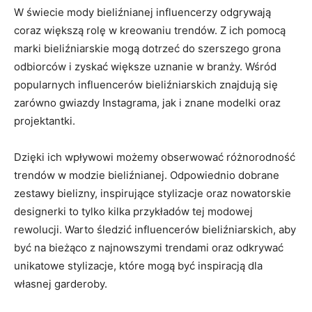
W świecie mody ‌bieliźnianej ⁢influencerzy odgrywają
coraz większą​ rolę w kreowaniu ⁤trendów. Z⁣ ich pomocą
marki bieliźniarskie⁣ mogą dotrzeć do szerszego grona⁤
odbiorców i ​zyskać większe uznanie w branży. Wśród
popularnych influencerów bieliźniarskich⁣ znajdują się ​
zarówno‍ gwiazdy Instagrama, ⁣jak i znane modelki ⁣oraz
projektantki.
Dzięki ich wpływowi⁢ możemy obserwować różnorodność
trendów ⁤w ​modzie⁤ bieliźnianej. Odpowiednio dobrane
zestawy bielizny, inspirujące stylizacje oraz ‍nowatorskie‍
designerki ‌to tylko‌ kilka przykładów tej modowej
rewolucji.⁢ Warto śledzić influencerów bieliźniarskich, ⁣aby
być⁤ na bieżąco z najnowszymi trendami oraz ‌odkrywać
unikatowe⁤ stylizacje, które mogą być‌ inspiracją dla
własnej garderoby.