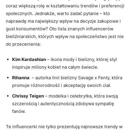
‍coraz większą rolę⁣ w kształtowaniu​ trendów i preferencji
społecznych. Jednakże, warto zadać pytanie – kto​
naprawdę ma największy⁣ wpływ ‍na decyzje zakupowe i
gust​ konsumentów? Oto lista ​znanych influencerów
bieliźniarskich, których wpływ ⁤na społeczeństwo ​jest ‍nie
do przecenienia:
Kim ​Kardashian
– ikona ​mody i bielizny, której‌ styl
inspiruje miliony kobiet na całym‌ świecie.
Rihanna
⁢ – autorka linii‌ bielizny Savage x Fenty, która
promuje różnorodność i akceptację swoich ciał.
Chrissy Teigen
– ⁢modelka⁣ i ⁤celebrytka, która swoją
szczerością i autentycznością zdobywa sympatię
fanów.
Te influencerki⁤ nie tylko prezentują najnowsze trendy w