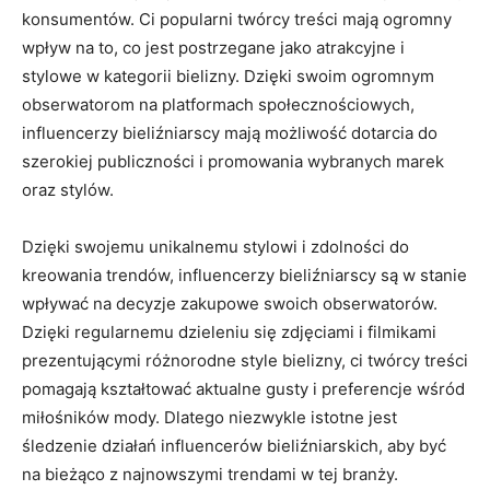
konsumentów.‍ Ci popularni twórcy treści mają ogromny
wpływ na ⁣to, co jest ‌postrzegane ⁤jako atrakcyjne i
stylowe w kategorii bielizny. Dzięki swoim ogromnym⁢
obserwatorom na‍ platformach społecznościowych,
influencerzy ⁣bieliźniarscy mają⁣ możliwość dotarcia do
szerokiej publiczności i promowania wybranych ⁤marek
oraz stylów.
Dzięki swojemu unikalnemu stylowi i ‌zdolności ‌do
kreowania trendów, influencerzy bieliźniarscy⁣ są w stanie
wpływać ‍na decyzje zakupowe swoich obserwatorów.
Dzięki regularnemu ​dzieleniu‍ się zdjęciami ⁢i filmikami
prezentującymi różnorodne style bielizny, ci ⁣twórcy⁣ treści
pomagają kształtować ⁢aktualne gusty‌ i preferencje ‌wśród
miłośników mody.‌ Dlatego niezwykle istotne jest
⁤śledzenie‌ działań ‍influencerów⁢ bieliźniarskich, aby⁣ być
‍na bieżąco z najnowszymi trendami‍ w tej branży.