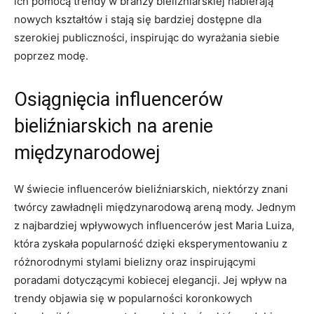
‍ich⁤ pomocą trendy w branży bieliźniarskiej ​nabierają
nowych kształtów i stają ⁣się bardziej ⁢dostępne dla
‍szerokiej publiczności, ⁣inspirując‍ do wyrażania siebie
poprzez modę.
Osiągnięcia influencerów
bieliźniarskich na‍ arenie
‌międzynarodowej
W‍ świecie influencerów bieliźniarskich, niektórzy znani
twórcy⁤ zawładnęli⁣ międzynarodową areną mody. ⁤Jednym
z​ najbardziej‍ wpływowych ⁤influencerów jest Maria Luiza,
‍która zyskała popularność dzięki ⁤eksperymentowaniu z
różnorodnymi⁢ stylami bielizny oraz inspirującymi
poradami dotyczącymi ⁤kobiecej elegancji. Jej wpływ na
trendy objawia ‌się w popularności koronkowych