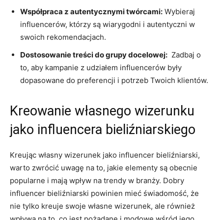
Współpraca ⁢z autentycznymi twórcami:
Wybieraj
influencerów, którzy są wiarygodni i autentyczni w
swoich rekomendacjach.
Dostosowanie ⁢treści do grupy docelowej:
⁢ Zadbaj o⁣
to, aby kampanie ​z udziałem influencerów⁤ były
dopasowane ⁤do preferencji i ⁤potrzeb Twoich klientów.
Kreowanie ​własnego wizerunku
jako⁤ influencera ​bieliźniarskiego
Kreując własny‌ wizerunek jako influencer bieliźniarski,
warto zwrócić uwagę na to, jakie elementy‌ są obecnie
⁣popularne i mają wpływ na trendy w​ branży. Dobry
influencer bieliźniarski powinien mieć​ świadomość, że
‌nie tylko kreuje swoje własne ‍wizerunek, ale również
wpływa na​ to, co‍ jest pożądane‍ i modowe wśród⁤ jego