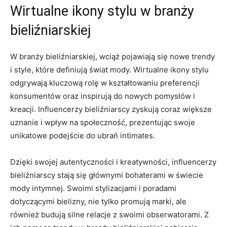
Wirtualne ikony⁣ stylu w branży
bieliźniarskiej
W branży ⁣bieliźniarskiej, wciąż pojawiają‍ się nowe trendy
i style, które‌ definiują⁤ świat‌ mody. ​Wirtualne ikony stylu‍
odgrywają ⁢kluczową rolę w kształtowaniu preferencji
konsumentów oraz inspirują do nowych pomysłów i
kreacji. ​Influencerzy bieliźniarscy zyskują coraz większe
uznanie i wpływ ⁣na społeczność, ‍prezentując‍ swoje
unikatowe podejście do ubrań intimates.
Dzięki swojej autentyczności i ⁣kreatywności, influencerzy
bieliźniarscy stają się głównymi bohaterami w świecie
mody intymnej. Swoimi ‍stylizacjami i poradami
dotyczącymi ‌bielizny, nie tylko⁣ promują marki, ale ​
również budują silne ⁢relacje ⁢z swoimi ​obserwatorami. Z