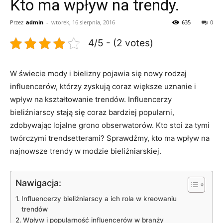
Kto ma wpływ na trendy.
Przez
admin
-
wtorek, 16 sierpnia, 2016
635
0
4/5 - (2 votes)
W świecie mody i bielizny⁢ pojawia się nowy rodzaj‌
influencerów, którzy ‌zyskują‍ coraz ‌większe uznanie i⁣
wpływ ⁤na ⁢kształtowanie trendów. Influencerzy
⁤bieliźniarscy stają się coraz bardziej⁤ popularni,
⁣zdobywając ⁣lojalne ‌grono obserwatorów. Kto stoi za tymi
twórczymi ⁤trendsetterami?​ Sprawdźmy, kto ma wpływ ⁤na⁤
najnowsze trendy w modzie ‌bieliźniarskiej.
Nawigacja:
Influencerzy bieliźniarscy a ich rola w kreowaniu
⁤trendów
Wpływ i popularność influencerów w branży