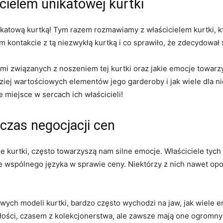
cielem ‍unikatowej kurtki
 unikatową kurtką! Tym razem ⁤rozmawiamy z właścicielem ⁢kurtki, k
ntakcie z tą​ niezwykłą kurtką i co ⁣sprawiło, ‍że zdecydował s
mi związanych z noszeniem ⁣tej kurtki ⁣oraz jakie emocje ‌towar
rdziej wartościowych ‍elementów jego garderoby i jak ‌wiele dla n
 miejsce w sercach ich właścicieli!
zas negocjacji cen
le kurtki, często towarzyszą⁣ nam silne emocje. Właściciele‌ ty
 wspólnego języka w sprawie⁢ ceny. Niektórzy ⁤z nich nawet opowi
ych modeli kurtki, bardzo często wychodzi na jaw, jak wiele‍ e
łości, czasem ⁢z‍ kolekcjonerstwa, ale zawsze‍ mają ‍one ogromny