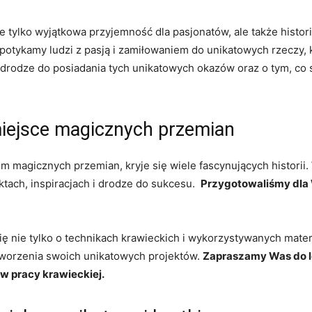
ie tylko wyjątkowa przyjemność dla​ pasjonatów, ale ‌także histo
potykamy ludzi z ​pasją i zamiłowaniem do unikatowych rzeczy, 
 drodze do posiadania‌ tych unikatowych okazów‍ oraz o ‌tym, ‍co 
‍miejsce magicznych przemian
em magicznych przemian, kryje się wiele fascynujących historii.
ach, inspiracjach ​i⁢ drodze do sukcesu. ⁢
Przygotowaliśmy dla 
 nie tylko o technikach krawieckich i wykorzystywanych materia
 stworzenia swoich ⁤unikatowych projektów.
Zapraszamy ​Was do‌ le
ę w pracy krawieckiej.