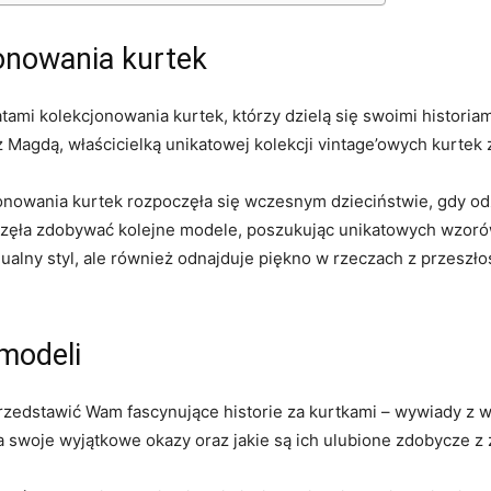
jonowania kurtek
ami ‍kolekcjonowania kurtek, którzy dzielą się swoimi ⁤historiami
Magdą,⁢ właścicielką unikatowej kolekcji vintage’owych kurtek z
jonowania kurtek rozpoczęła się wczesnym ​dzieciństwie, gdy od
a zdobywać ⁢kolejne modele, poszukując unikatowych wzorów i i
ualny​ styl, ale ​również ‌odnajduje piękno w rzeczach z przeszło
modeli
edstawić Wam fascynujące historie za kurtkami ⁤– wywiady z w
na swoje wyjątkowe okazy oraz jakie są ich ulubione zdobycze z