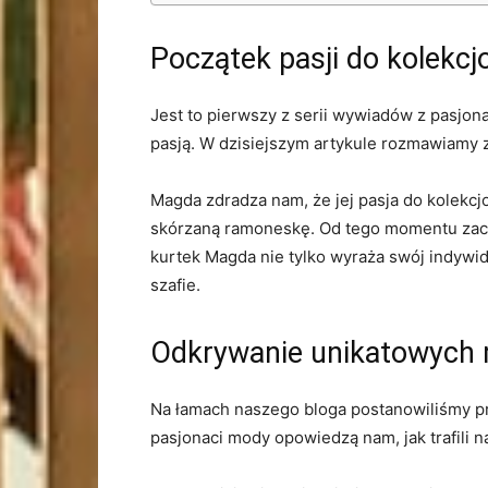
Początek pasji do kolekc
Jest to pierwszy z serii wywiadów z pasjonat
pasją. W dzisiejszym artykule ​rozmawiamy z 
Magda zdradza nam, że jej pasja do⁢ kolekc
skórzaną ramoneskę. Od tego momentu zaczęł
⁤kurtek ⁢Magda nie tylko wyraża ⁤swój indywid
szafie.
Odkrywanie unikatowych 
Na łamach naszego bloga postanowiliśmy prz
pasjonaci mody opowiedzą nam, jak trafili 