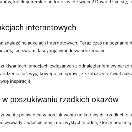
kupów, ​kolekcjonerskie historie i wiele ⁤więcej!‍ Dowiedzcie się,
ukcjach internetowych
a⁤ znaleźć na aukcjach internetowych. Teraz czas na poznanie his
odzielą się swoimi ⁣fascynującymi⁤ doświadczeniami.
oszukiwaniach, emocjach związanych z odnalezieniem wymarzonej⁤ 
edzenia coś wyjątkowego, co sprawi, że zobaczysz świat aukcji
kę inspiracji!
e w poszukiwaniu rzadkich okazów
różowanie po świecie⁤ w ⁢poszukiwaniu ‌unikatowych i rzadkich ​o
wywiady z właścicielami niezwykłych modeli, którzy podzielą ⁣s