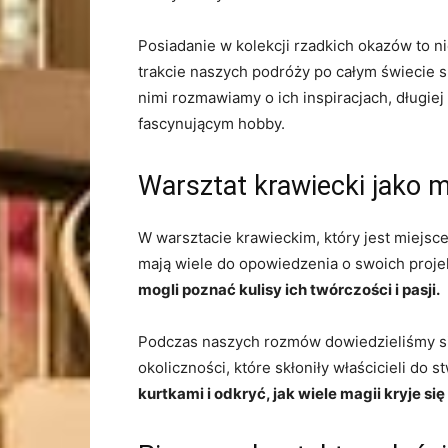
Posiadanie w⁣ kolekcji rzadkich okazów to‍ n
trakcie ⁤naszych podróży po całym świecie s
nimi​ rozmawiamy o ich inspiracjach, długiej
⁢fascynującym hobby.
Warsztat krawiecki jako 
W warsztacie krawieckim, ⁤który jest miejsc
mają wiele do opowiedzenia o⁣ swoich projekt
mogli poznać kulisy ich twórczości‌ i‍ pasji.
Podczas naszych⁣ rozmów dowiedzieliśmy się
okoliczności, które skłoniły właścicieli do
kurtkami ⁤i odkryć, ​jak wiele magii kryje si