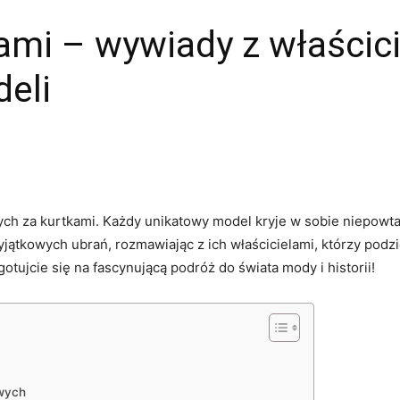
kami – wywiady z właścic
eli
ytych za kurtkami. Każdy unikatowy model kryje w sobie ‌niepowta
jątkowych ubrań, rozmawiając z ich właścicielami, którzy podzie
gotujcie‍ się na fascynującą podróż do świata mody⁣ i historii!
owych