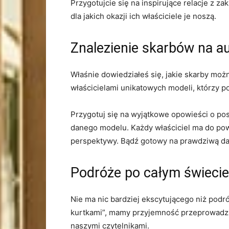
Przygotujcie się na ‌inspirujące relacje z za
dla⁢ jakich okazji ich właściciele je noszą.
Znalezienie ​skarbów na a
Właśnie dowiedziałeś się, jakie skarby możn
właścicielami unikatowych modeli,‌ którzy⁣ p
Przygotuj się na ‌wyjątkowe⁣ opowieści o p
danego modelu. Każdy właściciel ma do powi
perspektywy. ⁢Bądź gotowy na prawdziwą daw
Podróże po całym świeci
Nie⁢ ma nic bardziej ​ekscytującego​ niż pod
kurtkami”, mamy przyjemność przeprowadzić ⁣
naszymi czytelnikami.