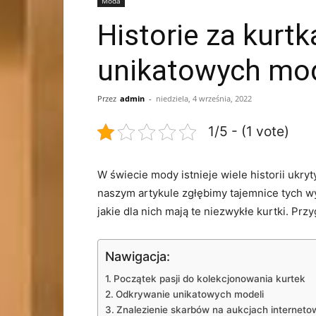
Moda
Historie za kurt
unikatowych mod
Przez
admin
-
niedziela, 4 września, 2022
1/5 - (1 vote)
W świecie mody istnieje wiele historii ‌ukr
naszym⁤ artykule zgłębimy tajemnice tych wy
jakie dla nich mają te niezwykłe ‍kurtki. Przy
Nawigacja:
Początek pasji do kolekcjonowania kurtek
Odkrywanie unikatowych modeli
Znalezienie ​skarbów na aukcjach internet