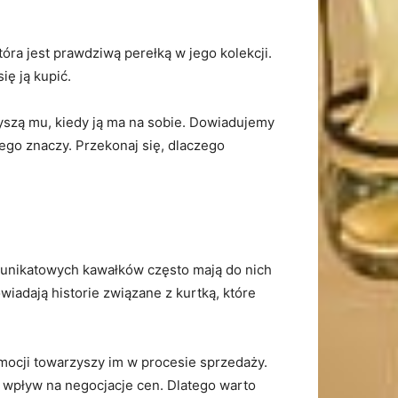
tóra jest ​prawdziwą perełką ​w jego kolekcji.
ię ją kupić.
zyszą mu, kiedy ​ją ma na sobie.⁤ Dowiadujemy
iego znaczy. Przekonaj się,​ dlaczego
ch unikatowych kawałków często mają do nich
adają historie ⁣związane ​z kurtką, które
mocji towarzyszy ⁣im ‍w procesie sprzedaży.
 ​wpływ na negocjacje cen. Dlatego​ warto