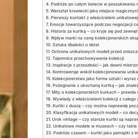
Podróże po całym świecie w poszukiwaniu 
Warsztat krawiecki jako ‍miejsce magiczny
Pierwszy⁢ kontakt z właścicielem ‍unikatowej
Emocje towarzyszące podczas negocjacji c
Historia⁣ za kurtką – co kryje⁤ się pod‌ zew
Wpływ marki‍ na cenę kolekcjonerskich‌ ek
Sztuka dbałości ‌o detal
Ochrona unikatowych modeli przed zniszc
Tajemnice przechowywania kolekcji
Inspiracje⁢ z przeszłości –‍ jak dawni mistr
Kontrowersje wokół kolekcjonowania unik
Kolekcjonerstwo⁢ jako⁤ forma‍ sztuki​ i wyraz 
Pożegnanie ‌z ukochaną kurtką ‍– jak​ zna
Mity o kolekcjonerskich ⁤kurkach – prawda 
Wywiady z właścicielami kolekcji z całego 
Kurtki z ⁢duszą – czy⁤ można naprawdę pocz
Klasyfikacja unikatowych modeli – co ‍decy
Urok⁣ vintage – czy‍ starsze kurtki są napr
Unikatowe ⁢modele w muzeach – czy takie 
Podróże czasem – kurtki jako pamiątki z 