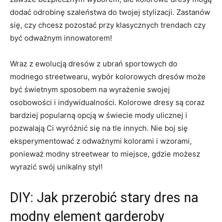
dodać odrobinę szaleństwa do twojej stylizacji. ⁤Zastanów
się, czy chcesz⁣ pozostać przy⁤ klasycznych trendach czy⁣
być odważnym innowatorem!
Wraz z ewolucją‍ dresów z ubrań ‍sportowych⁣ do‍
modnego streetwearu,⁣ wybór kolorowych dresów może
być świetnym sposobem na⁢ wyrażenie⁣ swojej‍
osobowości i indywidualności. Kolorowe‍ dresy są coraz
bardziej popularną ⁣opcją⁣ w świecie mody ulicznej i
pozwalają Ci wyróżnić się na tle‍ innych. Nie boj się
eksperymentować z odważnymi kolorami i⁤ wzorami,
ponieważ modny streetwear to miejsce, ⁢gdzie możesz
‌wyrazić swój⁢ unikalny styl!
DIY: Jak przerobić‍ stary dres na
modny element garderoby