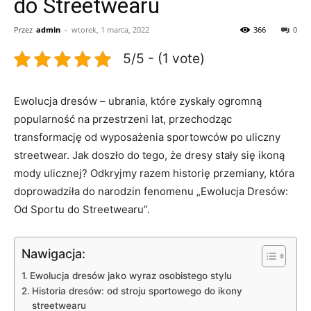
do Streetwearu
Przez
admin
-
wtorek, 1 marca, 2022
366
0
5/5 - (1 vote)
Ewolucja​ dresów – ubrania, ‌które zyskały ⁢ogromną⁢
popularność na ⁢przestrzeni lat, przechodząc
transformację od wyposażenia sportowców po uliczny
streetwear. Jak doszło do tego, że dresy stały się ikoną
mody ulicznej? Odkryjmy razem historię ​przemiany, która
doprowadziła⁢ do narodzin fenomenu „Ewolucja Dresów:
Od ​Sportu do Streetwearu”.
Nawigacja:
Ewolucja dresów jako wyraz osobistego stylu
Historia dresów: od stroju sportowego do ikony
streetwearu