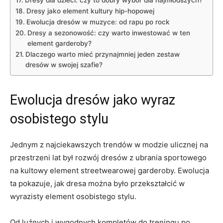
Dresy dla dzieci:​ czy ‌to dobry wybór dla najmłodszych?
Dresy jako element kultury hip-hopowej
Ewolucja dresów​ w muzyce: ⁤od⁤ rapu po rock
Dresy a sezonowość: czy warto⁢ inwestować w ten
element garderoby?
Dlaczego warto ​mieć przynajmniej jeden zestaw
dresów w swojej szafie?
Ewolucja dresów jako wyraz
osobistego stylu
Jednym z⁤ najciekawszych trendów w modzie ulicznej na
przestrzeni lat był rozwój ‌dresów ‌z ubrania sportowego
na kultowy element streetwearowej garderoby. Ewolucja
ta pokazuje, jak dresa​ można było przekształcić ​w
wyrazisty element osobistego stylu.
Od luźnych i wygodnych kompletów do treningu po