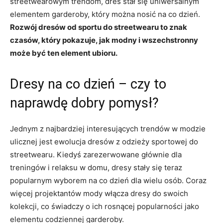
streetwearowym trendom, dres stał się⁣ uniwersalnym
⁤elementem garderoby, który można nosić na co ‍dzień.
Rozwój dresów od‍ sportu do streetwearu to znak
czasów, który pokazuje, jak modny i ‌wszechstronny
może być ten ​element ubioru.
Dresy na co dzień – ‍czy to
naprawdę dobry pomysł?
Jednym z najbardziej interesujących trendów w⁣ modzie​
ulicznej jest ewolucja⁢ dresów z odzieży sportowej do
streetwearu. Kiedyś zarezerwowane głównie dla
treningów i relaksu w ​domu, dresy stały się teraz⁤
popularnym wyborem na co ⁣dzień dla⁣ wielu ⁤osób. Coraz
więcej⁣ projektantów mody włącza dresy do ‍swoich
kolekcji, co świadczy o ich ⁢rosnącej popularności jako
elementu codziennej garderoby.