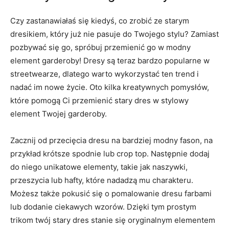
Czy zastanawiałaś się kiedyś, co zrobić ze starym‍
dresikiem, który już nie pasuje do Twojego stylu? Zamiast
pozbywać się ⁣go, spróbuj przemienić ‌go w⁢ modny
element garderoby! Dresy są teraz bardzo popularne w
streetwearze, dlatego warto wykorzystać ten trend‍ i
nadać im nowe życie. Oto kilka kreatywnych pomysłów,
⁢które pomogą Ci przemienić stary dres ⁣w stylowy
element Twojej garderoby.
Zacznij od⁣ przecięcia dresu na bardziej​ modny fason, na
przykład krótsze ‍spodnie lub ‌crop‌ top. Następnie dodaj​
do ⁢niego unikatowe⁤ elementy, takie jak naszywki,
przeszycia lub hafty, które nadadzą mu charakteru.‌
Możesz także pokusić się o pomalowanie⁣ dresu farbami
lub dodanie ciekawych wzorów. Dzięki ⁣tym ​prostym⁤
trikom twój ‍stary dres stanie się oryginalnym ⁢elementem