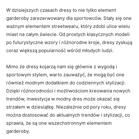
W dzisiejszych czasach dresy ‍to nie tylko⁤ element
‍garderoby⁣ zarezerwowany dla sportowców. Stały‍ się one
ważnym elementem ​streetwearu, który zdobi⁣ ulice wielu
miast na⁤ całym świecie. Od prostych klasycznych modeli
po futurystyczne wzory i⁢ różnorodne kroje, dresy zyskują
coraz większą popularność wśród młodych​ ludzi.
Mimo że dresy kojarzą nam się głównie z wygodą i
sportowym‍ stylem, warto zauważyć, że mogą być one
również ⁣modnym dodatkiem do codziennych stylizacji.
Dzięki różnorodności i‍ możliwościom kreowania ⁣nowych
trendów, inwestycja ‌w modny ⁢dres‍ może‌ okazać się
strzałem w dziesiątkę. Niezależnie od pory roku,⁢ dresy‌
można dostosować do⁣ aktualnych trendów i stylizacji, co
sprawia, że są one ​wszechstronnym elementem⁣
garderoby.