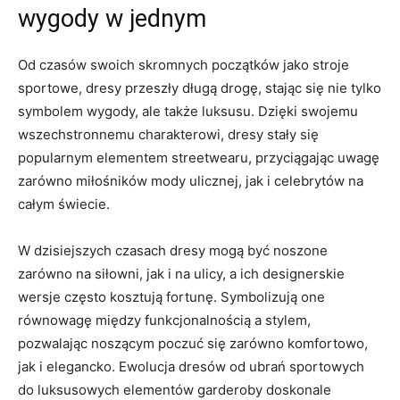
wygody w jednym
Od czasów ​swoich skromnych początków jako stroje
sportowe, ‌dresy⁢ przeszły długą drogę, stając się⁣ nie tylko
symbolem wygody, ale także luksusu. Dzięki swojemu
wszechstronnemu charakterowi, dresy stały się
‌popularnym elementem streetwearu,⁣ przyciągając​ uwagę
zarówno miłośników mody ulicznej, jak i ‌celebrytów ⁢na
całym świecie.
W dzisiejszych czasach dresy mogą‍ być‌ noszone
zarówno na siłowni, jak i ⁢na ulicy, a ich designerskie
wersje często kosztują fortunę.​ Symbolizują one​
równowagę między funkcjonalnością a stylem,
⁢pozwalając noszącym poczuć się zarówno komfortowo,
jak i elegancko. Ewolucja dresów od ubrań sportowych
do luksusowych elementów garderoby doskonale