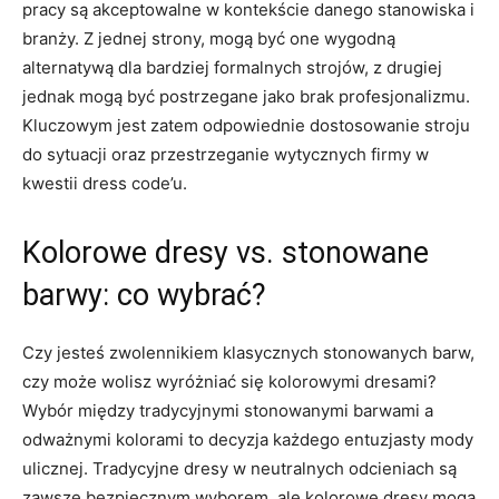
pracy są⁤ akceptowalne w kontekście danego stanowiska i
branży. Z jednej strony, mogą być one wygodną
alternatywą⁢ dla⁢ bardziej formalnych strojów, z drugiej
jednak⁤ mogą być postrzegane‌ jako brak profesjonalizmu.
Kluczowym jest ⁢zatem odpowiednie dostosowanie stroju
do sytuacji ⁢oraz przestrzeganie wytycznych firmy w
kwestii dress code’u.
Kolorowe dresy ⁣vs. stonowane
barwy: co⁢ wybrać?
Czy jesteś zwolennikiem klasycznych stonowanych barw,
czy może wolisz wyróżniać się kolorowymi dresami?
Wybór ​między tradycyjnymi stonowanymi barwami a⁤
odważnymi kolorami to ⁣decyzja ‌każdego entuzjasty mody
ulicznej. Tradycyjne dresy w neutralnych odcieniach są
zawsze bezpiecznym wyborem, ale kolorowe dresy ​mogą