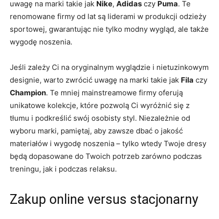
uwagę na marki takie jak
Nike
,
Adidas
czy
Puma
. Te
renomowane firmy od lat są liderami w produkcji odzieży
sportowej, gwarantując ⁢nie ⁢tylko modny wygląd, ale także
wygodę noszenia.
Jeśli zależy Ci na ⁣oryginalnym wyglądzie i nietuzinkowym
designie, warto zwrócić uwagę ⁣na marki takie jak
Fila
czy
Champion
. Te ⁤mniej mainstreamowe firmy oferują
unikatowe kolekcje, które pozwolą Ci wyróżnić się z
tłumu i podkreślić swój osobisty ⁣styl. ⁢Niezależnie od
wyboru marki, pamiętaj, aby zawsze⁣ dbać o ‌jakość⁢
materiałów i wygodę noszenia​ – tylko wtedy Twoje dresy
będą dopasowane do Twoich​ potrzeb zarówno podczas
treningu, jak i ⁣podczas relaksu.
Zakup online‍ versus⁤ stacjonarny