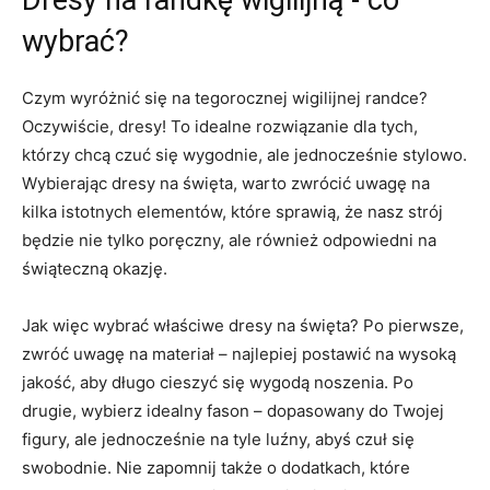
Dresy na‌ randkę wigilijną ‍- ‌co
wybrać?
Czym ​wyróżnić się na tegorocznej wigilijnej ​randce?
Oczywiście, dresy! ‍To idealne rozwiązanie dla tych,
którzy chcą czuć się ‍wygodnie, ale‌ jednocześnie stylowo.
Wybierając dresy na święta, warto ⁢zwrócić uwagę na
kilka istotnych elementów, które sprawią, że nasz strój
będzie nie tylko⁣ poręczny, ale również odpowiedni na
świąteczną okazję.
Jak więc wybrać właściwe dresy ‍na święta? Po pierwsze,
zwróć uwagę na materiał – najlepiej postawić na wysoką
jakość, aby długo cieszyć ⁤się wygodą noszenia. Po
drugie, wybierz idealny fason – ‌dopasowany do Twojej
figury, ale jednocześnie na tyle luźny, abyś czuł się
swobodnie. ‌Nie zapomnij także‍ o dodatkach, które