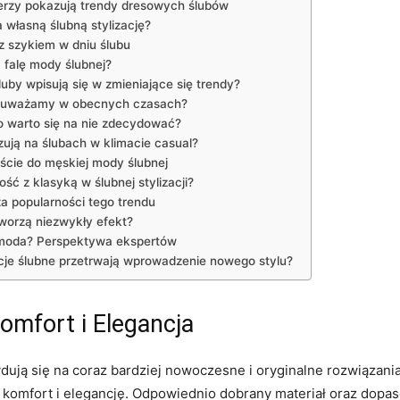
encerzy pokazują trendy dresowych ślubów
własną ślubną stylizację?
 szykiem w dniu​ ślubu
 falę mody ślubnej?
uby wpisują się w zmieniające się trendy?
t zauważamy w obecnych czasach?
 warto się na⁢ nie‌ zdecydować?
ją ​na ślubach w klimacie casual?
ście do męskiej mody ślubnej
ć z​ klasyką w ślubnej stylizacji?
za popularności tego trendu
tworzą niezwykły efekt?
 moda? Perspektywa ekspertów
je ślubne ⁤przetrwają wprowadzenie⁢ nowego stylu?
Komfort i Elegancja
ują ⁢się na coraz bardziej nowoczesne i oryginalne rozwiązania
 komfort i elegancję. Odpowiednio dobrany materiał oraz⁢ dopaso