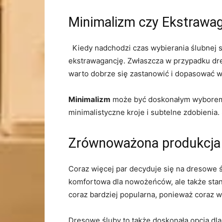
Minimalizm czy Ekstrawaga
⁤ ⁣ Kiedy nadchodzi czas wybierania ślubnej 
ekstrawagancję. Zwłaszcza ⁣w przypadku dreso
warto dobrze się zastanowić i dopasować w
Minimalizm
może ⁢być doskonałym wyborem dl
minimalistyczne kroje i subtelne ⁢zdobienia.
Zrównoważona produkcja w
Coraz więcej par decyduje⁤ się na dresowe śl
komfortowa dla ⁢nowożeńców, ale także⁣ stan
coraz bardziej popularna, ponieważ coraz 
Dresowe śluby to‌ także ⁤doskonała opcja dl