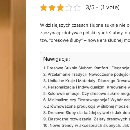
3/5 - (1 vote)
W dzisiejszych czasach ślubne suknie‌ nie ogra
zaczynają zdobywać polski rynek ślubny, ot
tzw. ​”dresowe śluby” – nowa era ślubnej‌ m
Nawigacja:
Dresowe Suknie​ Ślubne:⁤ Komfort i Elegancja
Przełamanie Tradycji: ⁤Nowoczesne podejśc
Unikalne Kroje ‍i ⁢Materiały: Dlaczego Dreso
Personalizacja ⁢i Indywidualizm: Kreowanie 
Kolorowe‌ emocje: Czy dresowe ‌suknie mogą 
Minimalizm czy Ekstrawagancja? Wybór‌ odpo
Zrównoważona produkcja w ślubnej modzie: 
Dresowe ​Śluby dla‌ każdej sylwetki: Jak do
Elastyczne rozwiązania: ⁤Zalety dresowych 
Nowe ‌trendy w akcesoriach ślubnych: Jak 