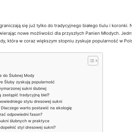
niczają ‍się już tylko do ⁤tradycyjnego białego‌ tiulu i ‌koronki.
wierając nowe⁤ możliwości dla przyszłych Panien Młodych. Jedn
ody, ⁢która​ w coraz większym stopniu zyskuje popularność w⁢ Pol
ie do Ślubnej Mody
we Śluby ​zyskują popularność
⁤wymarzonej sukni ślubnej
zastąpić tradycyjną​ biel?
wiedniego stylu‍ dresowej‍ sukni
Dlaczego warto postawić na ekologię
brać‌ odpowiedni fason?
sukni ślubnych w praktyce
dopełnić styl dresowej sukni?