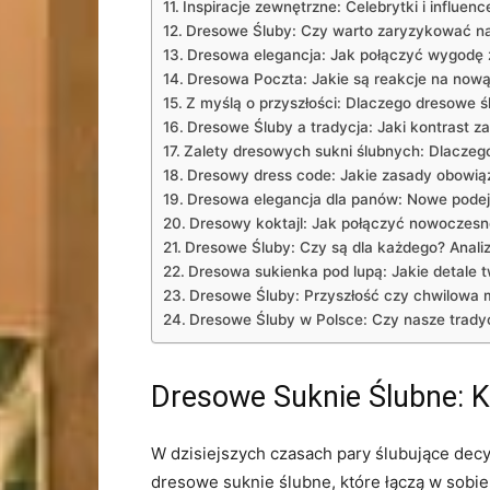
Inspiracje ⁣zewnętrzne: Celebrytki ⁣i influ
Dresowe Śluby: Czy warto zaryzykować na ⁤
Dresowa elegancja: Jak⁤ połączyć wygodę z
Dresowa Poczta:‌ Jakie są reakcje‍ na nową
Z myślą o przyszłości: Dlaczego dresowe śl
Dresowe Śluby ⁣a ​tradycja: Jaki kontras
Zalety dresowych sukni ślubnych: Dlaczego
Dresowy dress code: Jakie zasady obowiązu
Dresowa elegancja dla panów: Nowe podej
Dresowy koktajl:⁣ Jak połączyć‍ nowoczesnoś
Dresowe Śluby: Czy ​są dla każdego? Anali
Dresowa sukienka pod ⁣lupą: Jakie detale 
Dresowe Śluby: Przyszłość czy chwilowa
Dresowe Śluby w Polsce: Czy nasze tradyc
Dresowe Suknie​ Ślubne:⁤ 
W dzisiejszych czasach pary ślubujące decyd
dresowe suknie ślubne, które łączą w ⁤sobie