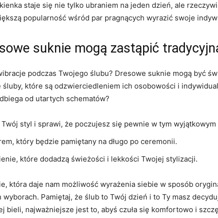
kienka staje się ‌nie‍ tylko ubraniem na jeden dzień, ale‌ rzeczy
 większą popularność wśród par pragnących wyrazić swoje indyw
sowe ‌suknie mogą zastąpić tradycyjną​
wibracje podczas Twojego ślubu? Dresowe suknie mogą być świetn
 śluby, które​ są odzwierciedleniem ich ‍osobowości i indywidua
a odbiega od utartych schematów?
Twój styl i sprawi, że poczujesz⁢ się pewnie w tym⁢ wyjątkowym 
rem, który będzie pamiętany na długo po ceremonii.
enie, które dodadzą świeżości i lekkości Twojej⁣ stylizacji.
 która daje nam ‍możliwość wyrażenia ⁤siebie w ⁤sposób oryginaln
borach. Pamiętaj, że ślub to Twój dzień i to Ty masz decydując
ej bieli, najważniejsze jest to, abyś czuła się komfortowo i sz