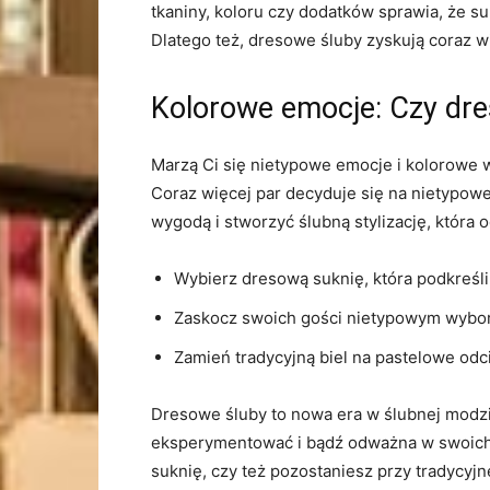
tkaniny, ‌koloru czy dodatków sprawia, że su
Dlatego ‌też, dresowe śluby​ zyskują coraz
Kolorowe‌ emocje: Czy dre
Marzą Ci się‌ nietypowe emocje i kolorowe 
Coraz więcej par decyduje się ⁤na nietypowe
wygodą i stworzyć ⁢ślubną stylizację, któr
Wybierz dresową suknię, która podkreśli 
Zaskocz swoich‌ gości nietypowym⁢ wybo
Zamień tradycyjną biel na⁢ pastelowe odci
Dresowe śluby ⁤to nowa era w ślubnej modzie,
eksperymentować i bądź odważna w swoich wy
suknię, czy też pozostaniesz ⁣przy tradycyjn