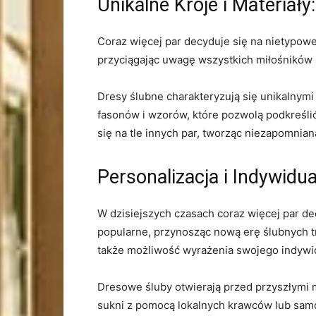
Unikalne Kroje ‍i ⁢Materia
Coraz więcej par decyduje się na nietypowe ś
przyciągając uwagę⁤ wszystkich miłośników
Dresy ⁣ślubne charakteryzują się unikalnymi
fasonów i wzorów, ⁤które pozwolą podkreśli
się ‌na ‍tle innych par, tworząc⁤ niezapomni
Personalizacja ⁢i Indywid
W dzisiejszych​ czasach coraz więcej par⁤ de
popularne, przynosząc​ nową erę ślubnych tre
także​ możliwość wyrażenia swojego⁤ indyw
Dresowe śluby otwierają ⁤przed ​przyszłymi 
sukni z pomocą lokalnych⁣ krawców lub ⁢sa