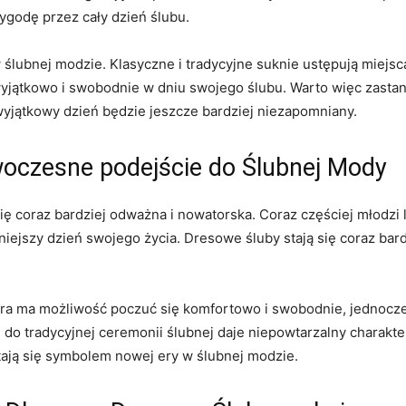
ygodę przez cały dzień ślubu.
ślubnej modzie. ‌Klasyczne i ⁢tradycyjne ⁤suknie⁤ ustępują mie
jątkowo i ‌swobodnie w dniu swojego ślubu. ⁢Warto więc zastano
wyjątkowy⁤ dzień będzie ‌jeszcze bardziej niezapomniany.
owoczesne podejście do Ślubnej Mody
ę coraz bardziej odważna i nowatorska. Coraz‌ częściej młodzi l
iejszy dzień swojego życia. Dresowe śluby ⁣stają‌ się coraz bar
a ma możliwość poczuć się komfortowo i swobodnie, jednocześni
o tradycyjnej ceremonii ślubnej daje niepowtarzalny charakter⁣ 
stają się symbolem nowej ery w ślubnej modzie.