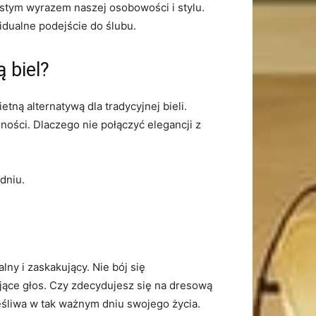
wistym wyrazem naszej osobowości ⁣i stylu.
idualne podejście do ślubu.
 biel?
ą ⁤alternatywą dla tradycyjnej bieli.
lności. Dlaczego nie połączyć elegancji z
dniu.
y i⁢ zaskakujący. Nie ⁤bój się
e głos. ‌Czy zdecydujesz się na ⁤dresową ​
częśliwa w tak ważnym dniu swojego życia.