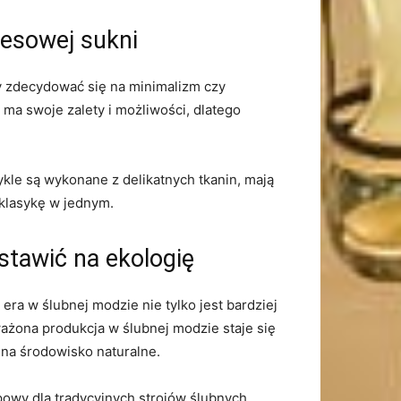
esowej‍ sukni
czy⁣ zdecydować się na minimalizm czy
ma ⁣swoje zalety‍ i możliwości, dlatego
le ⁢są wykonane​ z delikatnych ‍tkanin, mają
 klasykę w ‌jednym.
tawić na ekologię
era w ślubnej modzie nie tylko ‌jest bardziej
żona produkcja‌ w ślubnej modzie staje ⁢się
na środowisko​ naturalne.
ypowy dla tradycyjnych strojów ślubnych.