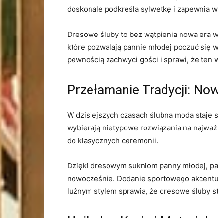
doskonale podkreśla sylwetkę i zapewnia w
Dresowe śluby to bez wątpienia nowa era w ⁤
które pozwalają pannie młodej poczuć się wy
pewnością zachwyci gości⁢ i ⁤sprawi, że ten 
Przełamanie Tradycji: ⁤N
W dzisiejszych czasach ślubna moda staje si
wybierają nietypowe rozwiązania⁣ na najważn
do klasycznych ⁤ceremonii.
Dzięki dresowym sukniom panny młodej, par
nowocześnie. ​Dodanie sportowego akcentu d
luźnym stylem ⁢sprawia, że⁤ dresowe śluby 