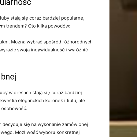
pularność
uby stają‍ się coraz bardziej popularne,
tym trendem? Oto kilka powodów:
ch sukni. Można wybrać spośród różnorodnych
yrazić swoją ‍indywidualność i wyróżnić
ubnej
uby w dresach⁢ stają się coraz bardziej
westia eleganckich koronek i tiulu,⁣ ale
ą osobowość.
par decyduje ⁣się na wykonanie zamówionej
kowego. Możliwość‍ wyboru konkretnej