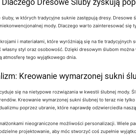
ły: Dlaczego Dresowe Śluby ​zyskują po
luby, w ‌których tradycyjne suknie‌ zastępują dresy. Dresowe śl
 niekonwencjonalnej⁣ mody. Dlaczego warto zainteresować się 
 krojami i materiałami, które wyróżniają się na tle tradycyjny
ć własny styl oraz osobowość.⁣ Dzięki dresowym ślubom można w
aną atmosferę tego wyjątkowego dnia.
ualizm: Kreowanie ⁤wymarzonej sukni śl
cyduje się na nietypowe⁤ rozwiązania ⁤w kwestii ślubnej mody. Śl
ndów.⁢ Kreowanie wymarzonej sukni⁢ ślubnej to teraz⁤ nie tylko k
idualizmu poprzez ubranie, które naprawdę odzwierciedla nasz
małżonkami ‍nieograniczone możliwości ⁤personalizacji. ⁣Wiele 
modzielne projektowanie, aby móc stworzyć coś zupełnie wyjąt