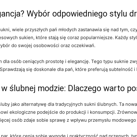
ncja? Wybór‌ odpowiedniego stylu‍ dr
​sukni, ⁣wiele przyszłych‌ pań ⁢młodych⁤ zastanawia się nad tym, 
wych sukien, które‌ stają się coraz popularniejsze. Każdy ‌styl 
ybór do swojej ​osobowości oraz ⁣oczekiwań.
a ⁣osób ceniących ‍prostotę i elegancję.​ Tego typu suknie zwyk
 Sprawdzają się doskonale dla ⁢pań, które preferują subtelność ​i
 ślubnej modzie: Dlaczego warto pos
uby ‍jako alternatywę dla tradycyjnych ⁤sukni ślubnych. Ta​ nowa 
owi ekologiczne podejście do produkcji i ⁢konsumpcji. Zrównowa
więcej osób zdaje sobie sprawę z wpływu​ przemysłu modowego 
a par, które cenią sobie⁤ wygodę i praktyczność​ nad przepych, t