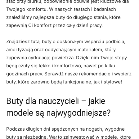
stać⁤ przy ‌biurku, ‌odpowiednie obuwie jest kluczowe‍ dla
Twojego komfortu. W ⁤naszych testach i badaniach
znaleźliśmy ‌najlepsze buty‌ do długiego stania, które
⁤zapewnią Ci komfort przez ⁤cały dzień pracy.
Znajdziesz tutaj​ buty o ⁢doskonałym wsparciu‌ podbicia,
amortyzacją oraz oddychającym materiałem, który
zapewnia cyrkulację powietrza. Dzięki ⁣nim Twoje stopy
będą czuły się lekko i komfortowo, nawet ​po kilku
godzinach⁣ pracy. ​Sprawdź‌ nasze rekomendacje i wybierz
buty, które zarówno ⁣będą funkcjonalne, jak⁣ i stylowe!
Buty dla nauczycieli – jakie
modele są najwygodniejsze?
Podczas długich dni spędzonych ​na nogach, wygodne
buty są niezbędne. Warto zainwestować w modele, które