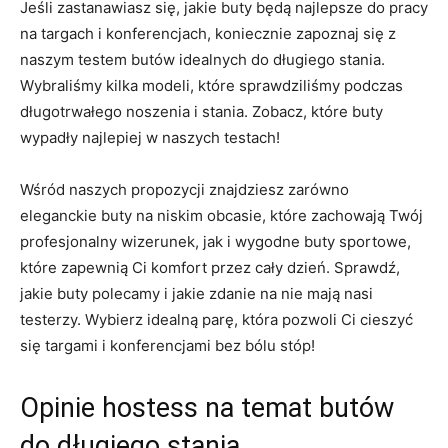
Jeśli zastanawiasz się, jakie buty⁤ będą najlepsze ⁤do pracy
na targach i‌ konferencjach,⁤ koniecznie zapoznaj ​się ‌z
naszym testem butów idealnych do długiego stania.
Wybraliśmy kilka modeli, które sprawdziliśmy podczas
długotrwałego noszenia i stania. Zobacz,⁤ które buty
wypadły najlepiej w naszych testach!
Wśród⁣ naszych propozycji znajdziesz zarówno‌
eleganckie buty na niskim obcasie, które zachowają Twój
profesjonalny wizerunek,​ jak i​ wygodne buty sportowe,
które⁣ zapewnią Ci komfort przez​ cały⁢ dzień. Sprawdź,
jakie buty polecamy ⁣i jakie zdanie na nie mają nasi
testerzy. Wybierz idealną parę, ​która‍ pozwoli Ci cieszyć
się⁣ targami i konferencjami bez bólu stóp!
Opinie hostess na temat butów
do długiego stania