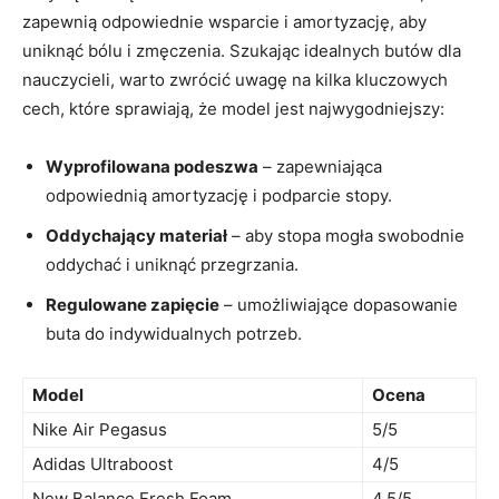
zapewnią ‍odpowiednie ‍wsparcie i amortyzację, aby
uniknąć​ bólu i zmęczenia. Szukając idealnych butów dla
nauczycieli, warto zwrócić uwagę na kilka kluczowych
cech, które sprawiają, że model jest najwygodniejszy:
Wyprofilowana podeszwa
– zapewniająca
odpowiednią ​amortyzację i podparcie stopy.
Oddychający materiał
– aby stopa mogła ​swobodnie
oddychać i uniknąć przegrzania.
Regulowane zapięcie
– umożliwiające dopasowanie⁢
buta‍ do indywidualnych potrzeb.
Model
Ocena
Nike Air Pegasus
5/5
Adidas Ultraboost
4/5
New Balance Fresh ​Foam
4.5/5