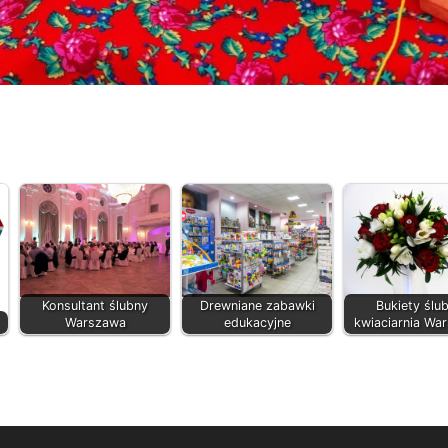
Konsultant ślubny
Drewniane zabawki
Bukiety ślu
Warszawa
edukacyjne
kwiaciarnia Wa