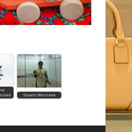
bne
rszawa
Squash Warszawa