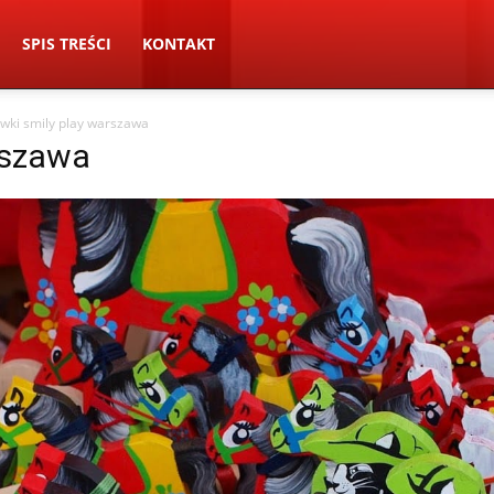
SPIS TREŚCI
KONTAKT
wki smily play warszawa
rszawa