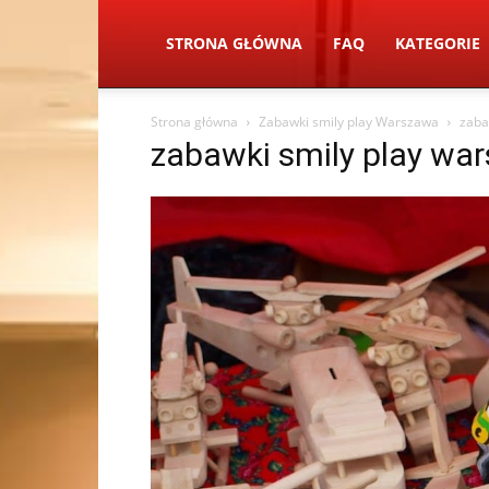
STRONA GŁÓWNA
FAQ
KATEGORIE
Strona główna
Zabawki smily play Warszawa
zaba
zabawki smily play wa