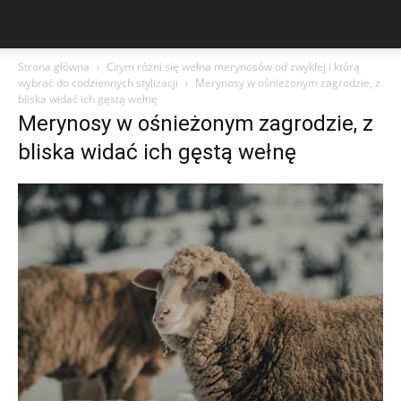
Strona główna
Czym różni się wełna merynosów od zwykłej i którą
wybrać do codziennych stylizacji
Merynosy w ośnieżonym zagrodzie, z
bliska widać ich gęstą wełnę
Merynosy w ośnieżonym zagrodzie, z
bliska widać ich gęstą wełnę