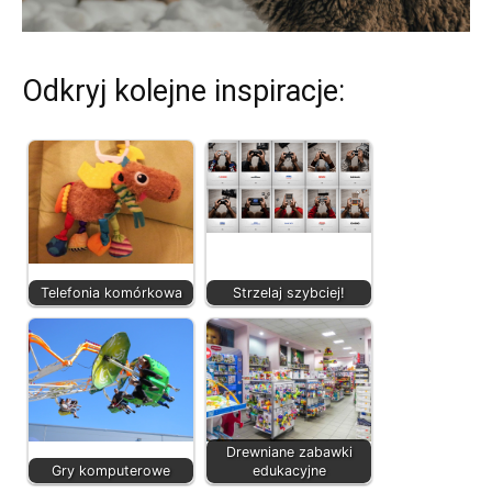
Odkryj kolejne inspiracje:
Telefonia komórkowa
Strzelaj szybciej!
Drewniane zabawki
Gry komputerowe
edukacyjne