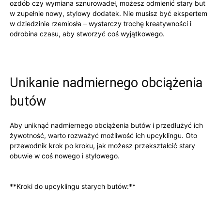
ozdób‍ czy wymiana sznurowadeł, ‍możesz odmienić stary but‌
w zupełnie nowy, stylowy​ dodatek. Nie musisz być⁣ ekspertem‌
w⁢ dziedzinie‌ rzemiosła – wystarczy trochę kreatywności ⁣i
odrobina czasu, aby stworzyć coś wyjątkowego.
Unikanie nadmiernego obciążenia⁢
butów
Aby uniknąć nadmiernego obciążenia⁢ butów i ⁤przedłużyć ich​
żywotność, warto rozważyć możliwość ich upcyklingu. ⁤Oto
przewodnik ⁢krok po kroku, jak możesz⁤ przekształcić stary
obuwie⁤ w coś‍ nowego i stylowego.
**Kroki do upcyklingu starych ‌butów:**