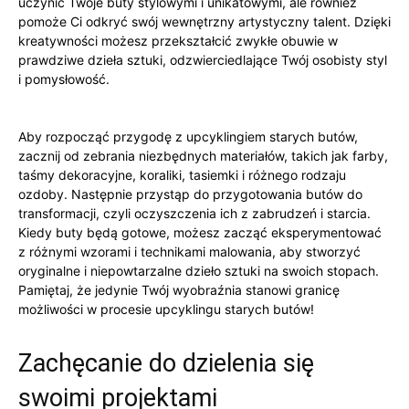
uczynić Twoje buty​ stylowymi i unikatowymi,⁤ ale ‌również⁢
pomoże ⁣Ci odkryć swój wewnętrzny‌ artystyczny talent. ⁢Dzięki
kreatywności możesz⁤ przekształcić zwykłe obuwie w
prawdziwe ‍dzieła sztuki, odzwierciedlające Twój⁣ osobisty styl
⁤i⁢ pomysłowość.
Aby rozpocząć przygodę z upcyklingiem ⁤starych butów,
zacznij ⁢od ⁢zebrania ‍niezbędnych ‍materiałów, takich jak ⁣farby,⁤
taśmy dekoracyjne,‌ koraliki, tasiemki i ‌różnego ‍rodzaju
ozdoby. Następnie‍ przystąp do⁣ przygotowania ‌butów do
transformacji, czyli ⁢oczyszczenia ich z zabrudzeń i ⁢starcia.
Kiedy buty ‍będą gotowe, możesz zacząć ​eksperymentować‌
z różnymi ‌wzorami⁢ i technikami ⁢malowania,⁢ aby stworzyć
oryginalne i niepowtarzalne dzieło sztuki⁤ na swoich stopach.⁢
Pamiętaj, że jedynie Twój wyobraźnia stanowi granicę
‌możliwości w procesie upcyklingu starych butów!
Zachęcanie do dzielenia się
swoimi projektami