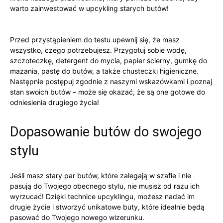
warto zainwestować w upcykling starych butów!
Przed​ przystąpieniem ​do testu⁤ upewnij‍ się, że ⁣masz​
wszystko, ⁢czego potrzebujesz. Przygotuj sobie⁣ wodę,
szczoteczkę, detergent do ‌mycia, papier ścierny, gumkę ​do
mazania, pastę ⁢do butów, ⁢a także chusteczki higieniczne.
⁤Następnie⁢ postępuj zgodnie z ⁣naszymi wskazówkami​ i poznaj
stan swoich butów – może się okazać,⁤ że są​ one gotowe do
odniesienia drugiego życia!
Dopasowanie ⁤butów ⁢do swojego
stylu
Jeśli masz stary par butów, które‍ zalegają​ w szafie i ‍nie
pasują do Twojego obecnego stylu, nie musisz od⁣ razu ich
wyrzucać! Dzięki technice upcyklingu, ⁤możesz nadać im​
drugie życie i ⁤stworzyć unikatowe buty, które idealnie będą
pasować do Twojego nowego wizerunku.