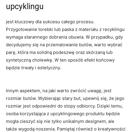
upcyklingu
jest kluczowy dla sukcesu całego procesu.
Przygotowanie⁣ torebki lub paska z materiału ⁢z recyklingu ​
wymaga⁢ starannego dobrania⁤ obuwia. ‌W przypadku, gdy
decydujemy się na⁢ przemalowanie butów, ⁢warto wybrać
parę, która ma solidną podeszwę oraz skórzaną ⁢lub
syntetyczną ‌cholewkę. W ten ‍sposób⁤ efekt końcowy
⁤będzie trwały i estetyczny.
Innym aspektem, na jaki⁢ warto zwrócić uwagę, jest
rozmiar butów. Wybierając ⁤stary⁣ but, upewnij się, ‍że jego
rozmiar⁣ jest odpowiedni ⁢do stopy ⁣odbiorcy. Dzięki​ temu,
osoba korzystająca z upcyklingowego ​produktu będzie
mogła cieszyć ⁤się nie tylko unikalnym​ designem, ale
także ‌wygodą noszenia. Pamiętaj również o kreatywności