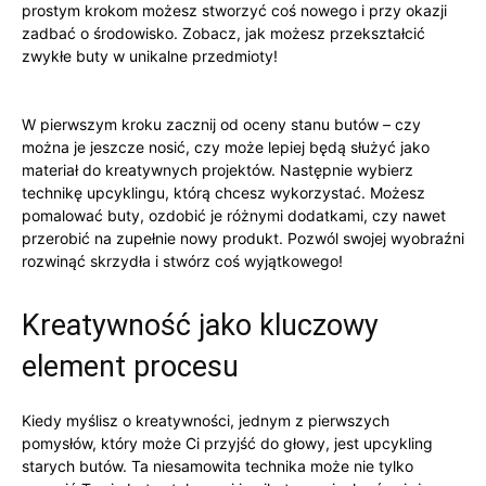
prostym‍ krokom możesz stworzyć coś nowego i przy​ okazji
zadbać o środowisko.‌ Zobacz, jak ​możesz przekształcić
zwykłe⁣ buty ⁣w unikalne przedmioty!
W ​pierwszym‌ kroku zacznij od oceny stanu butów – czy
można je ‍jeszcze nosić,‍ czy ⁤może ​lepiej​ będą⁤ służyć jako
materiał do kreatywnych projektów. Następnie wybierz
technikę upcyklingu, którą chcesz ​wykorzystać. ⁢Możesz
pomalować buty, ‌ozdobić je różnymi dodatkami, czy nawet
przerobić na zupełnie nowy ‌produkt. Pozwól ⁤swojej wyobraźni
rozwinąć skrzydła ‌i stwórz ‍coś wyjątkowego!
Kreatywność jako⁤ kluczowy
element⁤ procesu
Kiedy myślisz‌ o kreatywności, jednym z pierwszych
⁤pomysłów,⁣ który może Ci‍ przyjść do głowy, jest upcykling
starych butów. Ta niesamowita technika może nie tylko