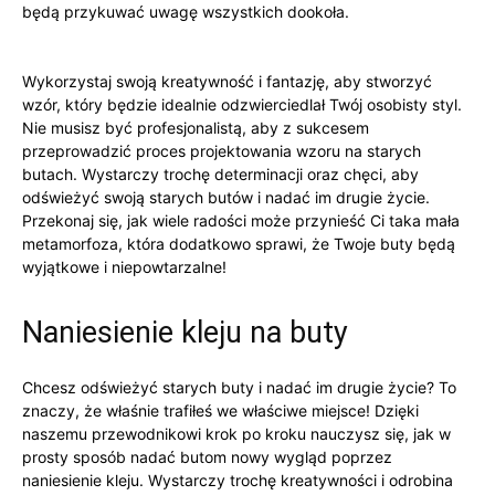
będą przykuwać uwagę wszystkich ⁤dookoła.
Wykorzystaj swoją kreatywność i fantazję, aby stworzyć
⁢wzór, który będzie idealnie odzwierciedlał Twój osobisty styl.
Nie‌ musisz być profesjonalistą, aby‍ z sukcesem ​
przeprowadzić proces projektowania wzoru⁣ na starych
butach. Wystarczy trochę determinacji oraz chęci, aby⁤
odświeżyć ⁣swoją starych butów i nadać im ​drugie życie.⁢
Przekonaj⁢ się, jak wiele radości może przynieść Ci taka ‌mała
metamorfoza, która dodatkowo sprawi,​ że Twoje‍ buty ‍będą
wyjątkowe i ⁢niepowtarzalne!
Naniesienie kleju‌ na buty
Chcesz odświeżyć starych‌ buty ⁢i‌ nadać ‌im drugie życie? To​
znaczy, że właśnie⁢ trafiłeś we właściwe miejsce! Dzięki
naszemu przewodnikowi krok po kroku nauczysz się, jak w
prosty‌ sposób⁤ nadać‌ butom nowy wygląd poprzez⁢
naniesienie ⁣kleju. Wystarczy⁢ trochę ‌kreatywności ⁢i ⁤odrobina