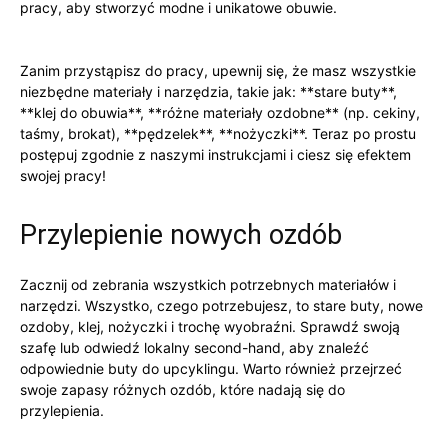
pracy, aby stworzyć⁣ modne‌ i unikatowe obuwie.
Zanim ‌przystąpisz ⁤do pracy, upewnij się, że masz ​wszystkie
niezbędne materiały i narzędzia, takie ⁢jak: ⁣**stare ​buty**,
**klej​ do obuwia**, **różne materiały ozdobne** (np. cekiny,
taśmy, brokat), **pędzelek**, **nożyczki**. Teraz po prostu‌
postępuj zgodnie ⁤z naszymi instrukcjami i ciesz się efektem⁣
swojej pracy!
Przylepienie ‍nowych ozdób
Zacznij od zebrania wszystkich potrzebnych materiałów i⁤
narzędzi. Wszystko, czego ⁤potrzebujesz, ‍to stare​ buty, nowe
ozdoby, klej, nożyczki ​i trochę wyobraźni.⁤ Sprawdź ⁢swoją
szafę lub ⁤odwiedź lokalny second-hand, aby znaleźć
odpowiednie buty do upcyklingu. Warto⁣ również przejrzeć
swoje‍ zapasy ‍różnych ozdób,​ które nadają się do
przylepienia.