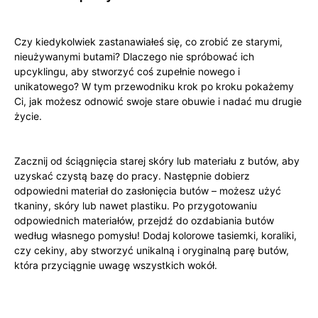
Czy kiedykolwiek zastanawiałeś się,⁢ co zrobić ze starymi,
nieużywanymi ‍butami? Dlaczego nie spróbować ich
upcyklingu, aby stworzyć coś zupełnie nowego i‌
unikatowego? W tym przewodniku ‍krok po kroku pokażemy
Ci, jak‍ możesz odnowić swoje ‍stare‍ obuwie i⁣ nadać mu ⁤drugie
życie.
Zacznij od⁢ ściągnięcia starej skóry lub materiału z butów, aby
uzyskać czystą bazę do pracy. Następnie dobierz
odpowiedni materiał do zasłonięcia‌ butów – możesz użyć
tkaniny, skóry ​lub nawet⁢ plastiku. Po przygotowaniu
odpowiednich materiałów,⁣ przejdź do ozdabiania⁢ butów
według własnego pomysłu! Dodaj kolorowe tasiemki,⁤ koraliki,
czy cekiny, aby stworzyć unikalną​ i oryginalną parę butów,
która przyciągnie uwagę wszystkich‍ wokół.