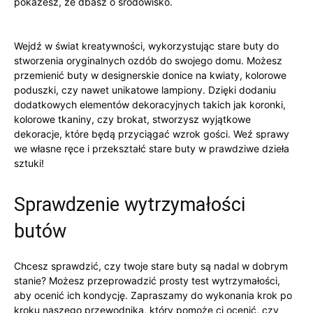
‍pokażesz, że dbasz⁢ o‍ środowisko.
Wejdź w ⁣świat kreatywności, wykorzystując stare buty do
stworzenia oryginalnych ozdób​ do swojego domu. Możesz
przemienić buty w designerskie donice na⁤ kwiaty, kolorowe​
poduszki, czy nawet unikatowe lampiony. Dzięki dodaniu
dodatkowych elementów dekoracyjnych takich ​jak koronki,
⁢kolorowe tkaniny, czy ⁤brokat, stworzysz⁢ wyjątkowe
dekoracje, które będą przyciągać wzrok⁤ gości. Weź sprawy
we własne ręce​ i przekształć stare​ buty w prawdziwe dzieła
sztuki!
Sprawdzenie wytrzymałości
butów
Chcesz⁤ sprawdzić, czy⁣ twoje stare⁣ buty są nadal​ w dobrym
stanie? Możesz przeprowadzić prosty test wytrzymałości,
aby​ ocenić ich kondycję. Zapraszamy do​ wykonania krok po
kroku naszego przewodnika, który pomoże⁣ ci⁤ ocenić,​ czy