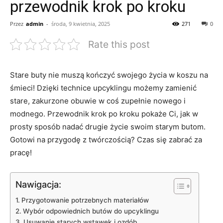
przewodnik krok po kroku
Przez
admin
-
środa, 9 kwietnia, 2025
271
0
Rate this post
Stare buty nie muszą kończyć ​swojego życia w koszu na⁢
śmieci! Dzięki technice upcyklingu ‌możemy zamienić
stare, zakurzone⁣ obuwie w coś zupełnie nowego ​i
modnego.‍ Przewodnik ‌krok po kroku ‍pokaże Ci, jak w
prosty sposób ⁢nadać drugie⁢ życie⁢ swoim starym butom.
Gotowi na przygodę ⁣z twórczością? ‍Czas się zabrać za
pracę!
Nawigacja:
Przygotowanie potrzebnych materiałów
Wybór ‍odpowiednich butów do upcyklingu
Usuwanie starych wstawek i ozdób