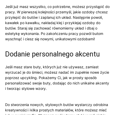
Jeśli ⁤już masz wszystko, co potrzebne, możesz przystąpić ‍do
pracy. ⁢W pierwszej kolejności przemyśl, jakie ozdoby chcesz⁤
przylepić ⁢do butów i zaplanuj ⁣ich ⁤układ. Następnie powoli,⁢
kawałek po kawałku, nakładaj klej i przyklejaj ozdoby ‌do
butów. Staraj się zachować​ równomierny⁤ układ i ‍dbaj ‌o⁢
estetykę​ wykonania.​ Po zakończeniu pracy pozwól butom‍
wyschnąć i ciesz się‌ nowymi, unikatowymi ozdobami!
Dodanie personalnego akcentu
Jeśli masz stare buty, ​których‍ już nie używasz, ​zamiast
wyrzucać je do ⁤śmieci,‍ możesz nadać im⁤ zupełnie nowe życie
poprzez ‌upcykling. ​Pokażemy Ci, jak w prosty⁢ sposób
personalizować swoje⁤ buty, dodając do nich unikalne akcenty
i tworząc stylowe wzory.
Do stworzenia nowych, stylowych butów wystarczy odrobina
kreatywności ⁤i kilka prostych materiałów, które możesz ‌mieć