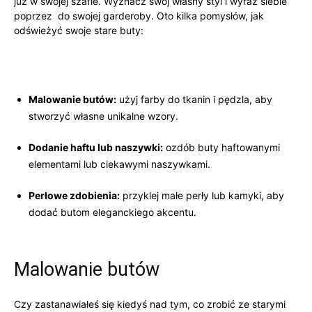
‍już w swojej szafie. ​Wyznacz⁤ swój własny styl i wyraź siebie
poprzez ‌ do swojej garderoby. Oto kilka pomysłów, ​jak
‌odświeżyć swoje stare buty:
Malowanie butów:
użyj farby do tkanin ⁣i pędzla, aby
stworzyć‌ własne unikalne wzory.
Dodanie haftu ⁤lub naszywki:
ozdób‍ buty haftowanymi
elementami lub ciekawymi naszywkami.
Perłowe ‍zdobienia:
przyklej małe perły ⁣lub​ kamyki,⁤ aby
dodać butom eleganckiego akcentu.
Malowanie butów
Czy zastanawiałeś‍ się kiedyś nad tym,‌ co zrobić ‌ze starymi⁢