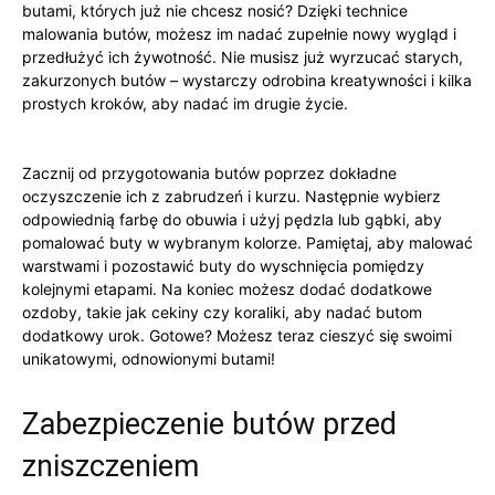
butami, których już nie chcesz nosić? ⁤Dzięki technice
malowania⁢ butów, możesz im nadać zupełnie nowy wygląd ‍i
⁤przedłużyć ich żywotność. Nie musisz już wyrzucać starych,
zakurzonych butów​ – wystarczy odrobina kreatywności i kilka
prostych‍ kroków, aby nadać im drugie życie.
Zacznij od przygotowania butów ⁣poprzez dokładne
oczyszczenie ich z⁢ zabrudzeń i⁤ kurzu. Następnie wybierz
odpowiednią farbę do obuwia i użyj pędzla lub gąbki, aby
pomalować buty w wybranym kolorze.‌ Pamiętaj, aby malować
warstwami i pozostawić ⁤buty do ⁤wyschnięcia ‍pomiędzy
kolejnymi etapami. Na koniec możesz‌ dodać dodatkowe⁣
ozdoby, takie jak cekiny ⁢czy koraliki,⁤ aby nadać butom​
dodatkowy urok. Gotowe? Możesz teraz cieszyć się swoimi
unikatowymi, odnowionymi butami!
Zabezpieczenie butów przed
zniszczeniem