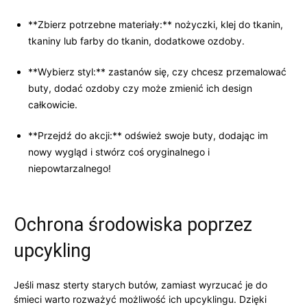
**Zbierz potrzebne materiały:** nożyczki,⁣ klej‍ do tkanin,
tkaniny‍ lub farby ​do ‌tkanin, dodatkowe⁢ ozdoby.
**Wybierz styl:**⁤ zastanów się, czy chcesz przemalować‍
buty, ‍dodać ozdoby czy może zmienić ich design
‌całkowicie.
**Przejdź do akcji:** odśwież swoje buty,⁢ dodając im
nowy wygląd i stwórz coś⁣ oryginalnego i‍
niepowtarzalnego!
Ochrona środowiska‍ poprzez
upcykling
Jeśli masz sterty ‌starych⁢ butów,​ zamiast⁤ wyrzucać ⁢je do
śmieci warto rozważyć możliwość ich ⁣upcyklingu. Dzięki