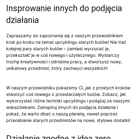
Insprowanie innych do podjęcia
działania
Zapraszamy do zapoznania się ⁣z naszym przewodnikiem
krok⁤ po kroku na temat upcyklingu starych butów! ⁢Nie trać⁤
kolejnej pary ⁢starych butów –⁣ zamiast wyrzucać ⁣je,
przekształć je w coś ​nowego ⁢i ​użytecznego. ​Wystarczy
trochę kreatywności i odrobina pracy, a stworzysz nowy,
unikatowy⁢ przedmiot,​ który⁣ zachwyci ⁣wszystkich!
W naszym przewodniku pokażemy Ci, jak z‌ prostych kroków‌
stworzyć⁤ coś nowego z przestarzałych​ butów.⁢ Zobacz,⁢ jak
wykorzystać różne techniki upcyklingu​ i‍ podążaj za‍ naszymi
wskazówkami. Zainspiruj ‍innych⁣ do podjęcia działania i
pokaż, że warto dbać o naszą planetę, ⁣nawet poprzez
przerabianie starych przedmiotów na nowe, stylowe‌ dodatki!
Działanie‌ zgodne z ideą zero