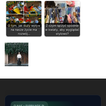
O tym, jak duży wpływ
Z czym łączyć spodnie
na nasze życie ma
w kwiaty, aby wyglądać
rozwój…
stylowo?
O NAS • EXBRANDS.PL