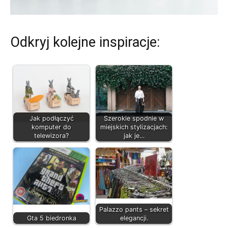
Odkryj kolejne inspiracje:
Jak podłączyć
Szerokie spodnie w
komputer do
miejskich stylizacjach:
telewizora?
jak je…
Palazzo pants – sekret
Gta 5 biedronka
elegancji.