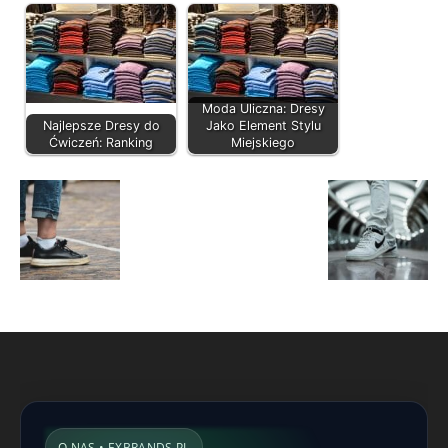
Moda Uliczna: Dresy
Najlepsze Dresy do
Jako Element Stylu
Ćwiczeń: Ranking
Miejskiego
O NAS • EXBRANDS.PL