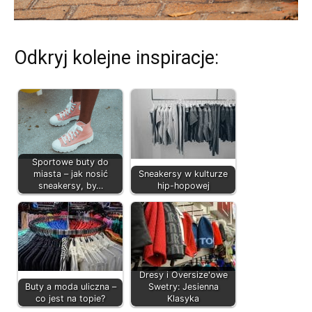
Odkryj kolejne inspiracje:
Sportowe buty do
miasta – jak nosić
Sneakersy w kulturze
sneakersy, by…
hip-hopowej
Dresy i Oversize'owe
Buty a moda uliczna –
Swetry: Jesienna
co jest na topie?
Klasyka