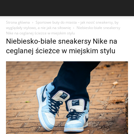
Strona główna
Sportowe buty do miasta – jak nosić sneakersy, by
wyglądały stylowo, a nie jak na siłownię
Niebiesko-białe sneakersy
Nike na ceglanej ścieżce w miejskim stylu
Niebiesko-białe sneakersy Nike na
ceglanej ścieżce w miejskim stylu