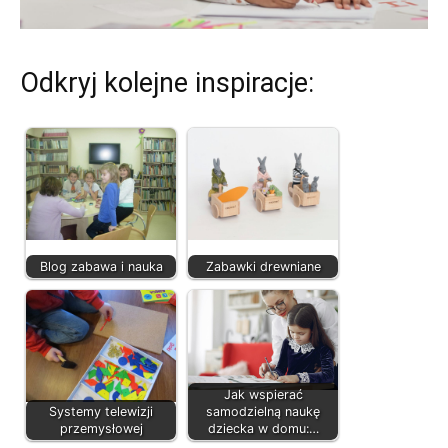
Odkryj kolejne inspiracje:
Blog zabawa i nauka
Zabawki drewniane
Jak wspierać
Systemy telewizji
samodzielną naukę
przemysłowej
dziecka w domu:…