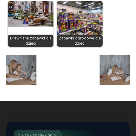
Drewniane zabawki dla
Zabawki ogrodowe dla
dzieci
dzieci
O NAS • EXBRANDS.PL