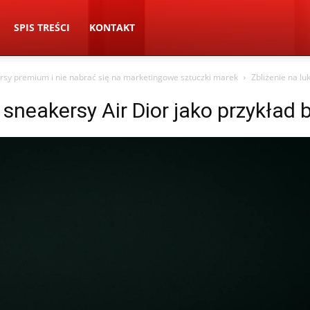
SPIS TREŚCI
KONTAKT
rsy premium i nie nabrać się na marketingowe sztuczki marek
Zbliżenie na l
 sneakersy Air Dior jako przykła