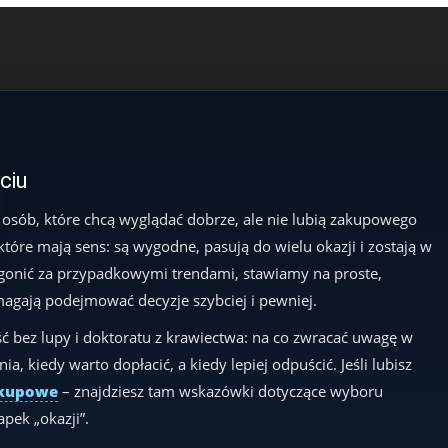
yciu
 osób, które chcą wyglądać dobrze, ale nie lubią zakupowego
 które mają sens: są wygodne, pasują do wielu okazji i zostają w
t gonić za przypadkowymi trendami, stawiamy na proste,
magają podejmować decyzje szybciej i pewniej.
ć bez lupy i doktoratu z krawiectwa: na co zwracać uwagę w
a, kiedy warto dopłacić, a kiedy lepiej odpuścić. Jeśli lubisz
akupowe
– znajdziesz tam wskazówki dotyczące wyboru
pek „okazji”.