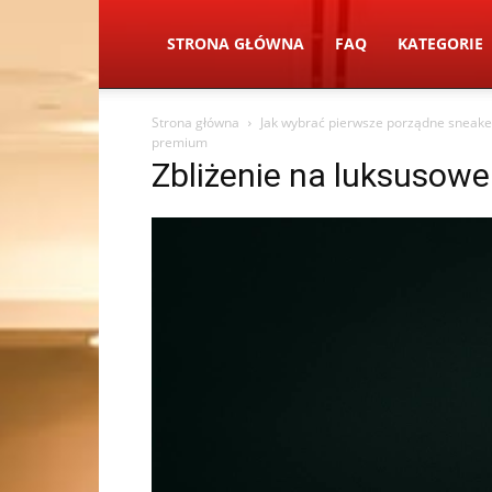
STRONA GŁÓWNA
FAQ
KATEGORIE
Strona główna
Jak wybrać pierwsze porządne sneake
premium
Zbliżenie na luksusowe