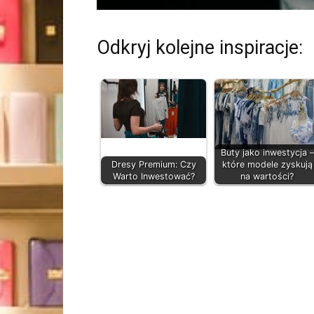
Odkryj kolejne inspiracje:
Buty jako inwestycja –
Dresy Premium: Czy
które modele zyskują
Warto Inwestować?
na wartości?