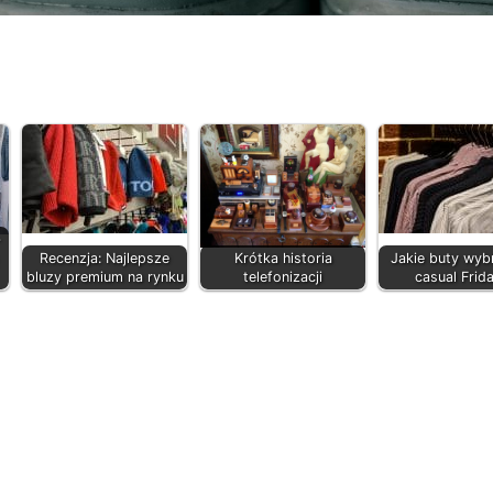
Recenzja: Najlepsze
Krótka historia
Jakie buty wyb
bluzy premium na rynku
telefonizacji
casual Frid