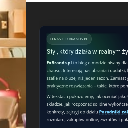
O NAS • EXBRANDS.PL
Styl, który działa w realnym ż
ExBrands.pl
to blog o modzie pisany dla
chaosu. Interesują nas ubrania i dodatki,
szafie na dłużej niż jeden sezon. Zamias
praktyczne rozwiązania – takie, które po
W tekstach pokazujemy, jak oceniać jakoś
składzie, jak rozpoznać solidne wykończeni
konkrety, zajrzyj do działu
Poradniki z
rozmiaru, zakupów online, zwrotów i puła