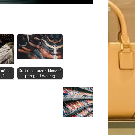
rać na
Kurtki na każdą kieszeń
ay?
– przegląd według…