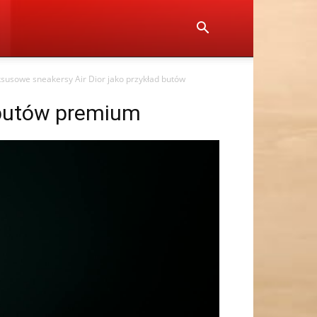
uksusowe sneakersy Air Dior jako przykład butów
d butów premium