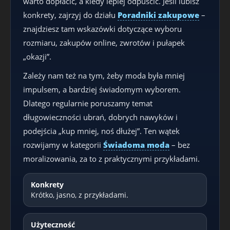
warto dopłacić, a kiedy lepiej odpuścić. Jeśli lubisz
konkrety, zajrzyj do działu
Poradniki zakupowe
–
znajdziesz tam wskazówki dotyczące wyboru
rozmiaru, zakupów online, zwrotów i pułapek
„okazji”.
Zależy nam też na tym, żeby moda była mniej
impulsem, a bardziej świadomym wyborem.
Dlatego regularnie poruszamy temat
długowieczności ubrań, dobrych nawyków i
podejścia „kup mniej, noś dłużej”. Ten wątek
rozwijamy w kategorii
Świadoma moda
– bez
moralizowania, za to z praktycznymi przykładami.
Konkrety
Krótko, jasno, z przykładami.
Użyteczność