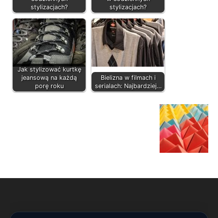
stylizacjach?
stylizacjach?
Jak stylizować kurtkę
jeansową na każdą
Bielizna w filmach i
porę roku
serialach: Najbardziej…