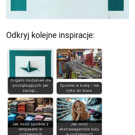
Odkryj kolejne inspiracje:
Origami modułowe dla
początkujących: jak
Spodnie w kratę – nie
zacząć…
tylko do biura.
Jak nosić spodnie z
Jak nosić
lampasami w
ekstrawaganckie buty
codziennych
w codziennych