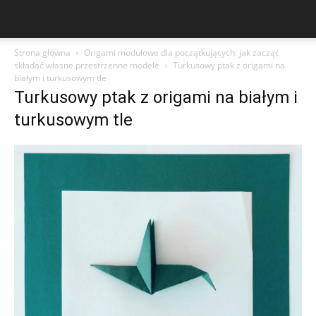
Strona główna
Origami modułowe dla początkujących: jak zacząć
składać własne przestrzenne modele
Turkusowy ptak z origami na
białym i turkusowym tle
Turkusowy ptak z origami na białym i
turkusowym tle