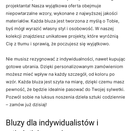
projektanta!‌ Nasza wyjątkowa‌ oferta obejmuje
⁢niepowtarzalne wzory,⁣ wykonane z najwyższej jakości
materiałów. Każda⁤ bluza⁣ jest ​tworzona z myślą o Tobie,
byś⁤ mógł wyrazić własny styl i osobowość. W⁤ naszej
kolekcji​ znajdziesz unikatowe projekty,⁢ które wyróżnią
⁢Cię ⁢z⁤ tłumu i sprawią, że poczujesz się wyjątkowo.
Nie musisz rezygnować z ‍indywidualności, nawet kupując
gotowe ubrania. Dzięki personalizowanym zamówieniom
możesz mieć wpływ na każdy⁤ szczegół, od koloru po
wzór. Każda bluza jest szyta na miarę, dzięki czemu⁣ masz
pewność, ​że będzie idealnie pasować do Twojej sylwetki.
Pozwól sobie na⁤ luksus noszenia⁣ dzieła sztuki codziennie
– zamów już dzisiaj!
Bluzy⁤ dla indywidualistów i