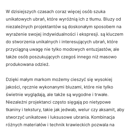
W dzisiejszych czasach coraz więcej osób szuka
unikatowych ubrań, które wyróżnią ich z tłumu. Bluzy ​od
niezależnych projektantów‍ są doskonałym sposobem ‍na
wyrażenie swojej‌ indywidualności i ekspresji. są kluczem
do‌ stworzenia unikalnych i ‌interesujących ubrań,‌ które
przyciągną uwagę nie tylko modowych⁣ entuzjastów, ale
także osób poszukujących⁤ czegoś innego niż masowo⁤
produkowana odzież.
Dzięki małym markom możemy cieszyć się​ wysokiej
jakości, ręcznie⁤ wykonanymi bluzami, które nie tylko‍
świetnie wyglądają, ale‌ także są wygodne i trwałe.
Niezależni projektanci często sięgają po nietypowe
tkaniny i⁤ tekstury, takie jak jedwab,​ welur czy aksamit, aby⁣
stworzyć unikatowe i‌ luksusowe ubrania. Kombinacja
różnych materiałów i technik krawieckich⁢ pozwala na