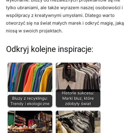
tylko ubraniami, ale ⁣także wyrazem⁤ naszej osobowości i
⁣współpracy z kreatywnymi umysłami. Dlatego warto​
otworzyć się na świat małych marek i ​odkryć magię, jaką
niosą w swoich projektach.
Odkryj kolejne inspiracje:
Historie sukcesu:
Bluzy z recyklingu:
Marki bluz, które
Trendy i ekologiczne
zdobyły świat