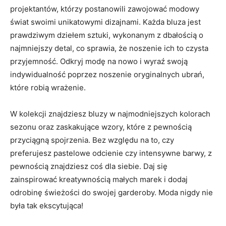
projektantów,⁢ którzy postanowili zawojować modowy
świat‍ swoimi unikatowymi dizajnami. Każda bluza jest
prawdziwym dziełem sztuki, wykonanym ‌z ⁣dbałością o
najmniejszy ⁣detal, ‍co sprawia, że noszenie ich to czysta⁣
przyjemność. ‍Odkryj modę ​na nowo i wyraź swoją
indywidualność poprzez noszenie ​oryginalnych ubrań,
które ⁤robią‌ wrażenie.
W kolekcji znajdziesz bluzy w najmodniejszych kolorach
sezonu oraz zaskakujące ​wzory, które z pewnością
przyciągną spojrzenia. ⁤Bez względu na to, czy⁤
preferujesz pastelowe odcienie czy intensywne barwy, z
pewnością znajdziesz coś​ dla siebie. Daj się⁤
zainspirować ⁤kreatywnością małych marek i ‌dodaj
odrobinę świeżości do ​swojej garderoby. Moda nigdy nie
była‍ tak ekscytująca!