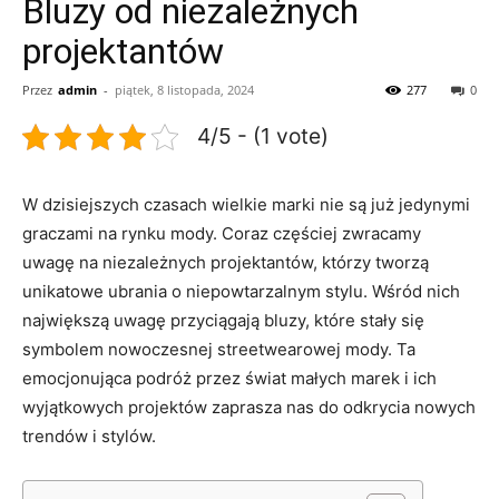
Bluzy od niezależnych
projektantów
Przez
admin
-
piątek, 8 listopada, 2024
277
0
4/5 - (1 vote)
W dzisiejszych czasach wielkie‍ marki ⁢nie ​są‍ już jedynymi
graczami na rynku mody.‍ Coraz częściej⁢ zwracamy
uwagę na niezależnych projektantów, którzy tworzą
unikatowe ubrania o niepowtarzalnym stylu. Wśród nich
największą uwagę przyciągają⁤ bluzy, które⁤ stały się
⁢symbolem ‍nowoczesnej ​streetwearowej mody.‌ Ta
emocjonująca⁤ podróż⁤ przez ⁤świat małych marek i ich
wyjątkowych projektów zaprasza nas do ⁣odkrycia nowych
trendów i stylów.