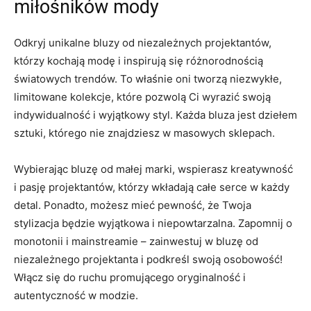
miłośników⁢ mody
Odkryj unikalne ⁤bluzy od ⁤niezależnych‍ projektantów,⁢
którzy kochają modę⁤ i inspirują się różnorodnością
światowych trendów. To właśnie ⁤oni tworzą ‍niezwykłe,
limitowane kolekcje, które pozwolą Ci wyrazić swoją
indywidualność i wyjątkowy styl. Każda bluza ⁤jest dziełem
sztuki, którego nie znajdziesz w masowych sklepach.
Wybierając bluzę od małej marki, wspierasz ⁢kreatywność
i pasję⁤ projektantów, którzy wkładają⁤ całe serce w każdy
detal. Ponadto, możesz mieć pewność, że Twoja
stylizacja będzie wyjątkowa i niepowtarzalna.‍ Zapomnij o
monotonii i mainstreamie – zainwestuj w bluzę‌ od
niezależnego projektanta i ‍podkreśl swoją osobowość!⁤
Włącz się do ruchu promującego⁤ oryginalność i
‍autentyczność w modzie.