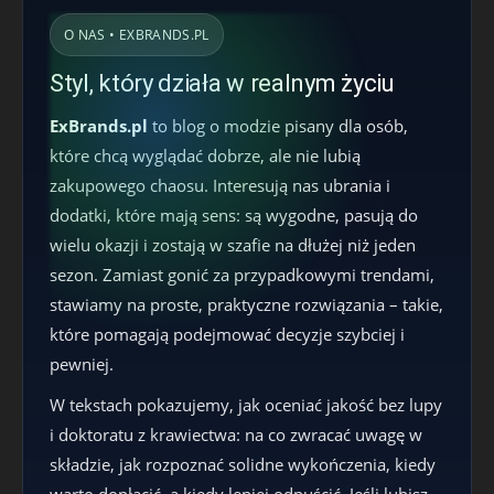
O NAS • EXBRANDS.PL
Styl, który działa w realnym życiu
ExBrands.pl
to blog o modzie pisany dla osób,
które chcą wyglądać dobrze, ale nie lubią
zakupowego chaosu. Interesują nas ubrania i
dodatki, które mają sens: są wygodne, pasują do
wielu okazji i zostają w szafie na dłużej niż jeden
sezon. Zamiast gonić za przypadkowymi trendami,
stawiamy na proste, praktyczne rozwiązania – takie,
które pomagają podejmować decyzje szybciej i
pewniej.
W tekstach pokazujemy, jak oceniać jakość bez lupy
i doktoratu z krawiectwa: na co zwracać uwagę w
składzie, jak rozpoznać solidne wykończenia, kiedy
warto dopłacić, a kiedy lepiej odpuścić. Jeśli lubisz