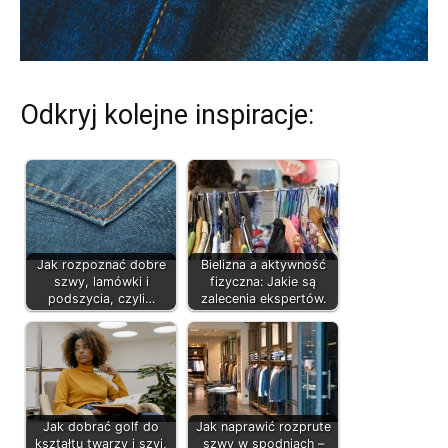
Odkryj kolejne inspiracje:
Jak rozpoznać dobre
Bielizna a aktywność
szwy, lamówki i
fizyczna: Jakie są
podszycia, czyli…
zalecenia ekspertów.
Jak dobrać golf do
Jak naprawić rozprute
kształtu twarzy i szyi,
szwy w spodniach –