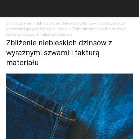
Strona główna
Jak rozpoznać dobre szwy, lamówki i podszycia, czyli
przewodnik po jakości szycia ubrań
Zbliżenie niebieskich dżinsów z
wyraźnymi szwami i fakturą materiału
Zbliżenie niebieskich dżinsów z
wyraźnymi szwami i fakturą
materiału