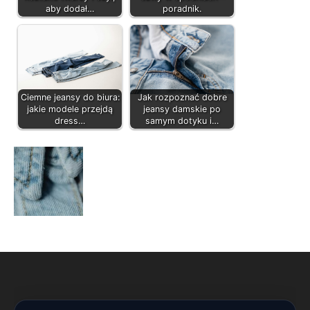
aby dodał…
poradnik.
Ciemne jeansy do biura:
Jak rozpoznać dobre
jakie modele przejdą
jeansy damskie po
dress…
samym dotyku i…